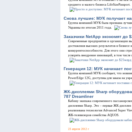
среднего и малого бизнеса LifeSizePassport.
Снова лучшие: МУК получает на
Группа компаний МУК была признана лучш
Украины по итогам 2011 года.
Заказчики NetApp экономят до $
Современные предприятия и организации вы
достижения высоких результатов в бизнесе
конкурентоспособности. Для этого они стр
ускорять внедрение инноваций, в том числ
Генерация 12: МУК начинает пос
Группа компаний МУК сообщает, что новинка
PowerEdge 12G, доступны для заказа на укр
ЖК-дисплеями Sharp оборудовал
787 Dreamliner
Кабину экипажа современного пассажирског
дисплеями Sharp. Это – первые ЖК-дисплеи
реализована технология Advanced Super Vie
ЖК-телевизоров семейства AQUOS.
23 апреля 2012 г