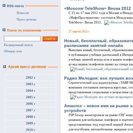
RSS-лента
«Moscow TeleShow» Весна 2012
С 15 по 17 мая 2012 года в Москве в Меж
Новости
«ИнфоПространство» состоится Междунаро
Пресс-релизы
TeleShow» Весна 2012.
Поиск по компаниям
27 апреля 2012 г
Новый, бесплатный, образовате
расписание занятий онлайн
Расширенный поиск
Выпущен новый, бесплатный, образовательн
Обзоры сети
и публикации учебных расписаний в Интернет
учебных занятий всегда есть в вашем телефон
qr-код вашим телефоном прямо на стенде р
Архив пресс-релизов
Радио Мелодия: все лучшее во
2002 г
Стратегический ход радиогруппы «ТАВР Ме
2003 г
компании отстаивать интересы взрослых, со
2004 г
представленные социальные и возрастные г
2005 г
2006 г
Amacrox – новое имя на рынке 
устройств
2007 г
FSP Group анонсировала на рынке СНГ нову
2008 г
решения для мобильных платформ и портати
2009 г
представленных под торговой маркой Amacr
для ноутбуков, автомобильные зарядные уст
2010 г