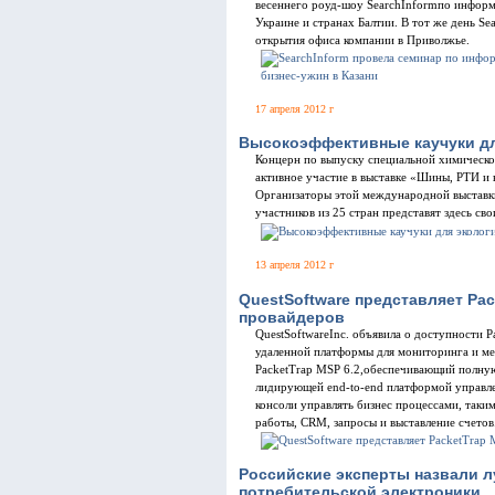
весеннего роуд-шоу SearchInformпо информ
Украине и странах Балтии. В тот же день Se
открытия офиса компании в Приволжье.
17 апреля 2012 г
Высокоэффективные каучуки дл
Концерн по выпуску специальной химическ
активное участие в выставке «Шины, РТИ и к
Организаторы этой международной выставки
участников из 25 стран представят здесь с
13 апреля 2012 г
QuestSoftware представляет Pac
провайдеров
QuestSoftwareInc. объявила о доступности P
удаленной платформы для мониторинга и м
PacketTrap MSP 6.2,обеспечивающий полную
лидирующей end-to-end платформой управле
консоли управлять бизнес процессами, таки
работы, CRM, запросы и выставление счетов
Российские эксперты назвали 
потребительской электроники