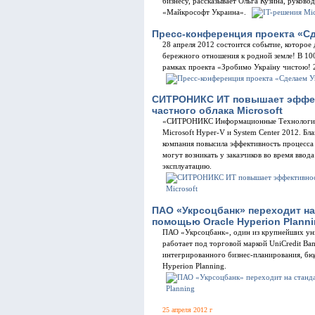
бизнесу, рассказывает Ольга Кузина, руково
«Майкрософт Украина».
Пресс-конференция проекта «Сд
28 апреля 2012 состоится событие, которое
бережного отношения к родной земле! В 100
рамках проекта «Зробимо Україну чистою! 
СИТРОНИКС ИТ повышает эффек
частного облака Microsoft
«СИТРОНИКС Информационные Технологии» 
Microsoft Hyper-V и System Сenter 2012. Б
компания повысила эффективность процесса 
могут возникать у заказчиков во время вв
эксплуатацию.
ПАО «Укрсоцбанк» переходит на 
помощью Oracle Hyperion Plann
ПАО «Укрсоцбанк», один из крупнейших ун
работает под торговой маркой UniCredit Ba
интегрированного бизнес-планирования, бю
Hyperion Planning.
25 апреля 2012 г