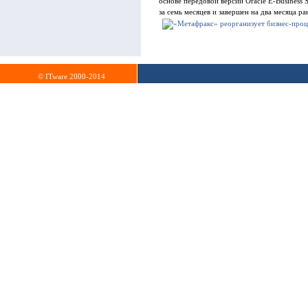
основе передовой версии Oracle E-Business
за семь месяцев и завершен на два месяца р
© ITware 2000-2014