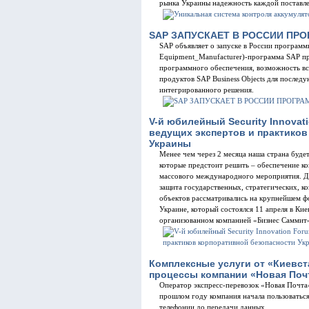
рынка Украины надежность каждой поставле
SAP ЗАПУСКАЕТ В РОССИИ ПР
SAP объявляет о запуске в России програм
Equipment_Manufacturer)-программа SAP пр
программного обеспечения, возможность в
продуктов SAP Business Objects для послед
интегрированного решения.
V-й юбилейный Security Innovat
ведущих экспертов и практиков
Украины
Менее чем через 2 месяца наша страна буде
которые предстоит решить – обеспечение ко
массового международного мероприятия. Да
защита государственных, стратегических, 
объектов рассматривались на крупнейшем ф
Украине, который состоялся 11 апреля в Кие
организованном компанией «Бизнес Саммит»
Комплексные услуги от «Киевст
процессы компании «Новая Поч
Оператор экспресс-перевозок «Новая Почта»
прошлом году компания начала пользоваться
телефонии до передачи данных.