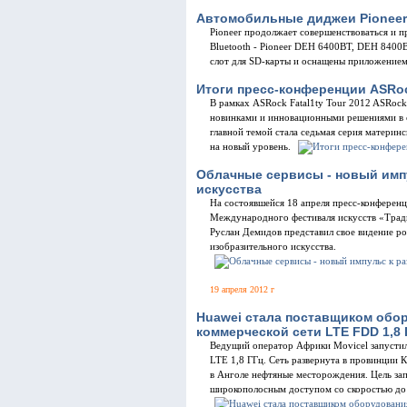
Автомобильные диджеи Pioneer
Pioneer продолжает совершенствоваться и п
Bluetooth - Pioneer DEH 6400BT, DEH 8400B
слот для SD-карты и оснащены приложени
Итоги пресс-конференции ASRock
В рамках ASRock Fatal1ty Tour 2012 ASRock
новинками и инновационными решениями в 
главной темой стала седьмая серия материн
на новый уровень.
Облачные сервисы - новый имп
искусства
На состоявшейся 18 апреля пресс-конферен
Международного фестиваля искусств «Тради
Руслан Демидов представил свое видение р
изобразительного искусства.
19 апреля 2012 г
Huawei стала поставщиком обо
коммерческой сети LTE FDD 1,8 
Ведущий оператор Африки Movicel запустил
LTE 1,8 ГГц. Сеть развернута в провинции 
в Анголе нефтяные месторождения. Цель зап
широкополосным доступом со скоростью до