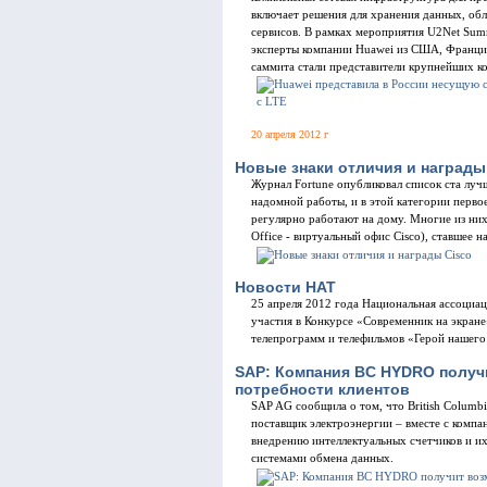
включает решения для хранения данных, об
сервисов. В рамках мероприятия U2Net Sum
эксперты компании Huawei из США, Франции
саммита стали представители крупнейших к
20 апреля 2012 г
Новые знаки отличия и награды
Журнал Fortune опубликовал список ста луч
надомной работы, и в этой категории первое
регулярно работают на дому. Многие из них
Office - виртуальный офис Cisco), ставшее 
Новости НАТ
25 апреля 2012 года Национальная ассоциац
участия в Конкурсе «Современник на экране
телепрограмм и телефильмов «Герой нашего
SAP: Компания BC HYDRO получ
потребности клиентов
SAP AG сообщила о том, что British Columbi
поставщик электроэнергии – вместе с компан
внедрению интеллектуальных счетчиков и и
системами обмена данных.