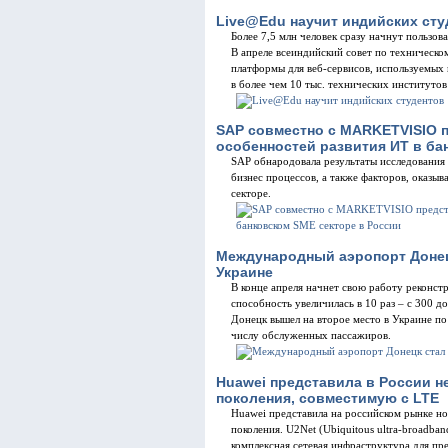
Live@Edu научит индийских сту
Более 7,5 млн человек сразу начнут пользов
В апреле всеиндийский совет по техническ
платформы для веб-сервисов, используемых
в более чем 10 тыс. технических институто
SAP совместно с MARKETVISIO 
особенностей развития ИТ в ба
SAP обнародовала результаты исследования 
бизнес процессов, а также факторов, оказы
секторе.
Международный аэропорт Донец
Украине
В конце апреля начнет свою работу реконст
способность увеличилась в 10 раз – c 300 д
Донецк вышел на второе место в Украине по
числу обслуженных пассажиров.
Huawei представила в России н
поколения, совместимую с LTE
Huawei представила на российском рынке н
поколения. U2Net (Ubiquitous ultra-broadban
комплексная сетевая инфраструктура для пр