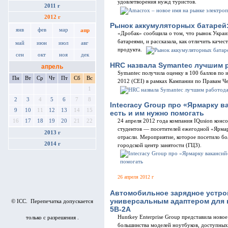
удовлетворения нужд туристов.
2011 г
2012 г
Рынок аккумуляторных батарей:
янв
фев
мар
апр
«Дробак» сообщила о том, что рынок Укра
батареями, и рассказала, как отличить каче
май
июн
июл
авг
продукта.
сен
окт
ноя
дек
HRC назвала Symantec лучшим р
апрель
Symantec получила оценку в 100 баллов по 
Пн
Вт
Ср
Чт
Пт
Сб
Вс
2012 (CEI) в рамках Кампании по Правам Ч
1
2
3
4
5
6
7
8
Intecracy Group про «Ярмарку 
9
10
11
12
13
14
15
есть и им нужно помогать
16
17
18
19
20
21
22
24 апреля 2012 года компания IQusion конс
студентов — посетителей ежегодной «Ярмар
2013 г
отрасли. Мероприятие, которое посетило бо
2014 г
городской центр занятости (ГЦЗ).
26 апреля 2012 г
Автомобильное зарядное устро
универсальным адаптером для 
© ICC. Перепечатка допускается
5В-2A
Huntkey Enterprise Group представила ново
только с разрешения .
большинства моделей ноутбуков, доступны