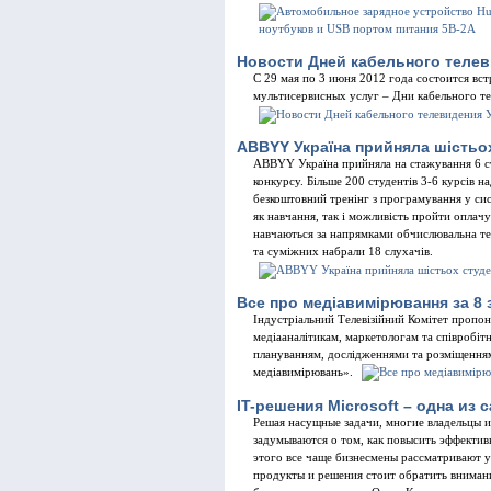
Новости Дней кабельного телев
С 29 мая по 3 июня 2012 года состоится вст
мультисервисных услуг – Дни кабельного т
ABBYY Україна прийняла шістьох
ABBYY Україна прийняла на стажування 6 сту
конкурсу. Більше 200 студентів 3-6 курсів на
безкоштовний тренінг з програмування у си
як навчання, так і можливість пройти оплачу
навчаються за напрямками обчислювальна те
та суміжних набрали 18 слухачів.
Все про медіавимірювання за 8 
Індустріальний Телевізійний Комітет пропон
медіааналітикам, маркетологам та співробіт
плануванням, дослідженнями та розміщення
медіавимірювань».
IT-решения Microsoft – одна из
Решая насущные задачи, многие владельцы и
задумываются о том, как повысить эффектив
этого все чаще бизнесмены рассматривают 
продукты и решения стоит обратить вниман