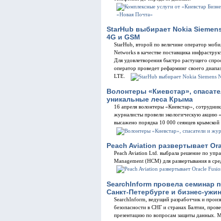
StarHub выбирает Nokia Siemen
4G и GSM
StarHub, второй по величине оператор моби
Networks в качестве поставщика инфрастру
Для удовлетворения быстро растущего спро
оператор проведет рефарминг своего диапа
LTE.
Волонтеры «Киевстар», спасат
уникальные леса Крыма
16 апреля волонтеры «Киевстар», сотрудни
журналисты провели экологическую акцию 
высажено порядка 10 000 сеянцев крымской
Peach Aviation развертывает Or
Peach Aviation Ltd. выбрала решение по упр
Management (HCM) для развертывания в сре
SearchInform провела семинар 
Санкт-Петербурге и бизнес-ужин
SearchInform, ведущий разработчик и прои
безопасности в СНГ и странах Балтии, пров
презентацию по вопросам защиты данных. 