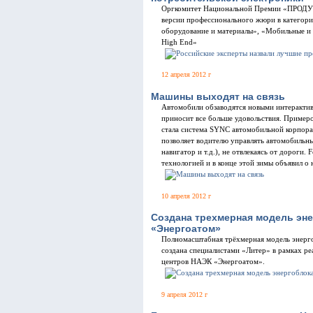
Оргкомитет Национальной Премии «ПРОДУК
версии профессионального жюри в категори
оборудование и материалы», «Мобильные и 
High End»
12 апреля 2012 г
Машины выходят на связь
Автомобили обзаводятся новыми интеракти
приносит все больше удовольствия. Примеро
стала система SYNC автомобильной корпора
позволяет водителю управлять автомобильн
навигатор и т.д.), не отвлекаясь от дороги.
технологией и в конце этой зимы объявил о
10 апреля 2012 г
Создана трехмерная модель эн
«Энергоатом»
Полномасштабная трёхмерная модель энерго
создана специалистами «Литер» в рамках р
центров НАЭК «Энергоатом».
9 апреля 2012 г