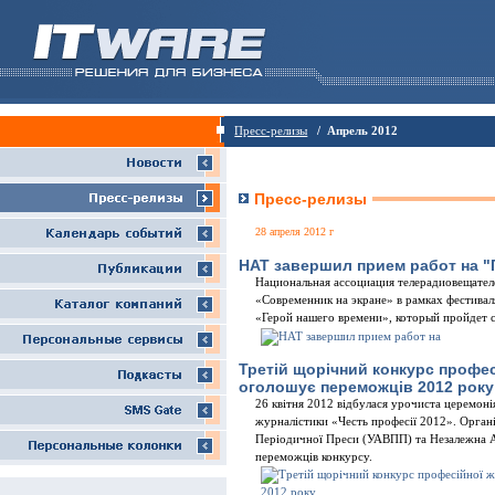
Пресс-релизы
/ Апрель 2012
Пресс-релизы
28 апреля 2012 г
НАТ завершил прием работ на "
Национальная ассоциация телерадиовещателе
«Современник на экране» в рамках фестива
«Герой нашего времени», который пройдет с 
Третій щорічний конкурс профес
оголошує переможців 2012 року
26 квітня 2012 відбулася урочиста церемон
журналістики «Честь професії 2012». Органі
Періодичної Преси (УАВПП) та Незалежна 
переможців конкурсу.