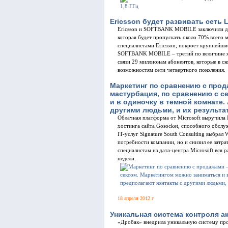
Ericsson будет развивать сеть 
Ericsson и SOFTBANK MOBILE заключили до
которая будет пропускать около 70% всего 
специалистами Ericsson, покроет крупнейшие
SOFTBANK MOBILE – третий по величине я
связи 29 миллионам абонентов, которые в с
возможностям сети четвертного поколения.
Маркетинг по сравнению с прод
мастурбация, по сравнению с с
и в одиночку в темной комнате.
другими людьми, и их результат
Облачная платформа от Microsoft выручила
хостинга сайта Gosocket, способного обслу
IT-услуг Signature South Consulting выбрал 
потребности компании, но и снизил ее затра
специалистам из дата-центра Microsoft вся 
недели.
18 апреля 2012 г
Уникальная система контроля а
«Дробак» внедрила уникальную систему пр