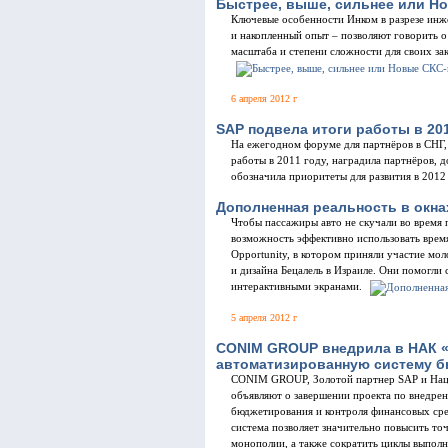
Быстрее, выше, сильнее или Н
Ключевые особенности Инком в разрезе инж
и накопленный опыт – позволяют говорить 
масштаба и степени сложности для своих за
6 апреля 2012 г
SAP подвела итоги работы в 201
На ежегодном форуме для партнёров в СНГ,
работы в 2011 году, наградила партнёров, 
обозначила приоритеты для развития в 2012
Дополненная реальность в окн
Чтобы пассажиры авто не скучали во время 
возможность эффективно использовать время
Opportunity, в котором приняли участие мо
и дизайна Бецалель в Израиле. Они помогли
интерактивными экранами.
5 апреля 2012 г
CONIM GROUP внедрила в НАК 
автоматизированную систему б
CONIM GROUP, Золотой партнер SAP и Наци
объявляют о завершении проекта по внедре
бюджетирования и контроля финансовых сре
система позволяет значительно повысить то
монополии, а также сократить циклы выполн