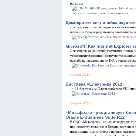
расходы.
Демократичная линейка акустич
Для тех, кто хочет насладиться качественн
компания Pioneer разработала автомобильны
Microsoft: Как Internet Explorer
Для защиты от действий злоумышленников по
усовершенствованные инструменты защиты 
разработки вредоносного ПО, а также дела
3 апреля 2012 г
Виставка «Електрика 2012»
14-16 березня у м.Львові відбулася VIII спе
2 апреля 2012 г
«Метафракс» реорганизует биз
Oracle E-Business Suite R12
В OAO «Метафракс», одном из ведущих пре
производству метанола в Европе, введена 
информационная система с полным охватом 