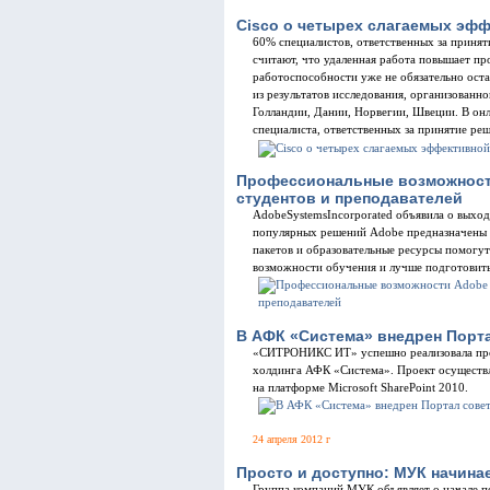
Cisco о четырех слагаемых эф
60% специалистов, ответственных за принят
считают, что удаленная работа повышает пр
работоспособности уже не обязательно оста
из результатов исследования, организованно
Голландии, Дании, Норвегии, Швеции. В онл
специалиста, ответственных за принятие ре
Профессиональные возможности 
студентов и преподавателей
AdobeSystemsIncorporated объявила о выход
популярных решений Adobe предназначены 
пакетов и образовательные ресурсы помогу
возможности обучения и лучше подготовить
В АФК «Система» внедрен Порт
«СИТРОНИКС ИТ» успешно реализовала прое
холдинга АФК «Система». Проект осуществл
на платформе Microsoft SharePoint 2010.
24 апреля 2012 г
Просто и доступно: МУК начинае
Группа компаний МУК объявляет о начале п