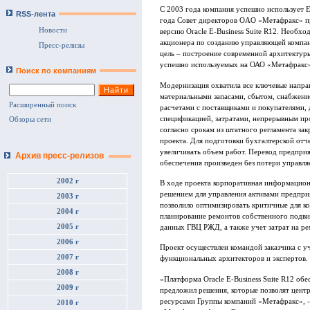
С 2003 года компания успешно использует ER
RSS-лента
года Совет директоров OAO «Метафракс» пр
Новости
версию Oraсle E-Business Suite R12. Необх
акционера по созданию управляющей компа
Пресс-релизы
цель – построение современной архитекту
успешно используемых на ОАО «Метафракс»
Поиск по компаниям
Модернизация охватила все ключевые напра
материальными запасами, сбытом, снабжени
Расширенный поиск
расчетами с поставщиками и покупателями,
спецификацией, затратами, непрерывным пр
Обзоры сети
согласно срокам из штатного регламента за
проекта. Для подготовки бухгалтерской отч
увеличивать объем работ. Перевод предпри
Архив пресс-релизов
обеспечения произведен без потери управля
2002 г
В ходе проекта корпоративная информацио
решением для управления активами предприят
2003 г
позволило оптимизировать критичные для ко
2004 г
планирование ремонтов собственного подви
2005 г
данных ГВЦ РЖД, а также учет затрат на р
2006 г
Проект осуществлен командой заказчика с уч
2007 г
функциональных архитекторов и экспертов.
2008 г
«Платформа Oracle E-Business Suite R12 об
2009 г
предложил решения, которые позволят цент
ресурсами Группы компаний «Метафракс», –
2010 г