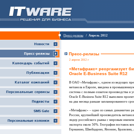
Пресс-релизы
/ Апрель 2012
Пресс-релизы
2 апреля 2012 г
«Метафракс» реорганизует би
Oracle E-Business Suite R12
В OAO «Метафракс», одном из ведущих пред
метанола в Европе, введена в промышленну
система с полным охватом производства и у
Oracle E-Business Suite R12 выполнен проек
на два месяца раньше запланированного сро
«Метафракс» – одно из самых динамично р
России, крупнейший производитель метанол
лидер российского рынка с мировым именем
экспорта около 50%. География поставок к
Германию, Швейцарию, Японию, Бразилию, А