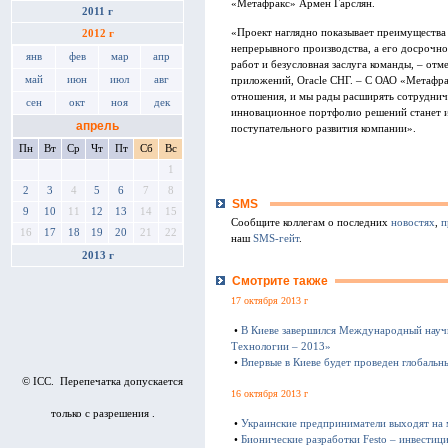
«Метафракс» Армен Гарслян.
2011 г
«Проект наглядно показывает преимущества O
2012 г
непрерывного производства, а его досрочно
янв
фев
мар
апр
работ и безусловная заслуга команды, – отм
май
июн
июл
авг
приложений, Oracle СНГ. – С ОАО «Метафра
отношения, и мы рады расширять сотруднич
сен
окт
ноя
дек
инновационное портфолио решений станет 
апрель
поступательного развития компании».
Пн
Вт
Ср
Чт
Пт
Сб
Вс
1
2
3
4
5
6
7
8
SMS
9
10
11
12
13
14
15
Сообщите коллегам о последних
новостях
,
п
16
17
18
19
20
21
22
наш
SMS-гейт
.
2013 г
Смотрите также
17 октября 2013 г
•
В Киеве завершился Международный науч
Технологии – 2013»
•
Впервые в Киеве будет проведен глобаль
© ICC. Перепечатка допускается
16 октября 2013 г
только с разрешения .
•
Украинские предприниматели выходят на
•
Бионические разработки Festo – инвестиц