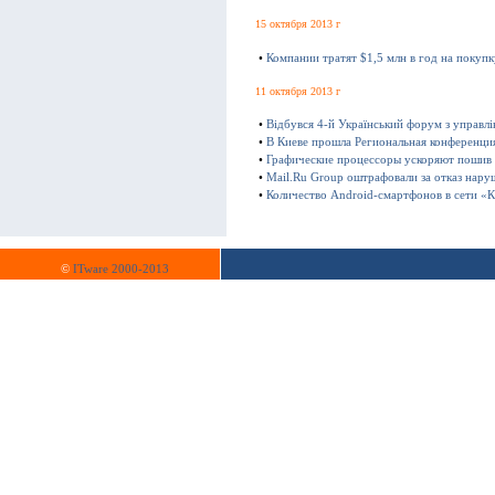
15 октября 2013 г
•
Компании тратят $1,5 млн в год на покуп
11 октября 2013 г
•
Відбувся 4-й Український форум з управл
•
В Киеве прошла Региональная конференц
•
Графические процессоры ускоряют пошив
•
Mail.Ru Group оштрафовали за отказ нару
•
Количество Android-смартфонов в сети «К
©
ITware 2000-2013