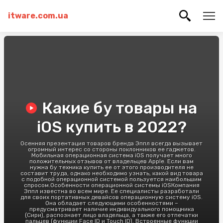
itware.com.ua
Какие бу товары на
iOS купить в 2022?
Осенняя презентация товаров бренда Эппл всегда вызывает
огромный интерес со стороны поклонников ее гаджетов.
Мобильная операционная система iOS получает много
положительных отзывов от владельцев Apple. Если вам
нужна бу техника купить ее от этого производителя не
составит труда, однако необходимо узнать, какой вид товара
с подобной операционной системой пользуется наибольшим
спросом.Особенности операционной системы iOSКомпания
Эппл известна во всем мире. Ее специалисты разработали
для своих портативных девайсов операционную систему iOS.
Она обладает следующими особенностями –
предусматривает наличие индивидуального помощника
(Сири), распознает лицо владельца, а также его отпечатки
пальцев (функции Face ID и Touch ID). Встроенные функции