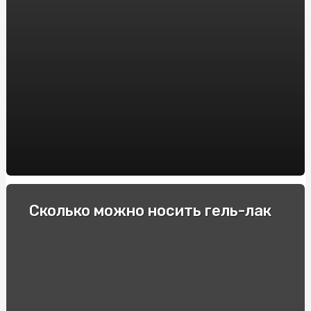
Интересные для спортсменов факты про фоллистатин
344
Гонки и экстремальные водители: Опытные
спортсмены делятся своими секретами
Как выбрать электронную сигарету: советы и
рекомендации
Пикосен: инструкция по применению и основные
преимущества
Купити квитки в театр та перенестись в світ
мистецтв
Спеціальні автомобілі: Вибір та покупка в інтернеті
Сколько можно носить гель-лак
Строительство барбекю и мангалов под ключ: куда
обратиться?
Як підібрати оптичні приціли для карабінів: Поради та
рекомендації
Виробник підстанцій КТП: Якість та надійність від