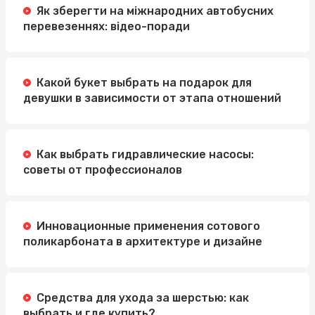
Як зберегти на міжнародних автобусних
Легкий и вкусный завтрак: сырники полуфабрикаты и
перевезеннях: відео-поради
замороженные круассаны
Какой букет выбрать на подарок для
девушки в зависимости от этапа отношений
Как выбрать гидравлические насосы:
советы от профессионалов
Инновационные применения сотового
поликарбоната в архитектуре и дизайне
Средства для ухода за шерстью: как
выбрать и где купить?