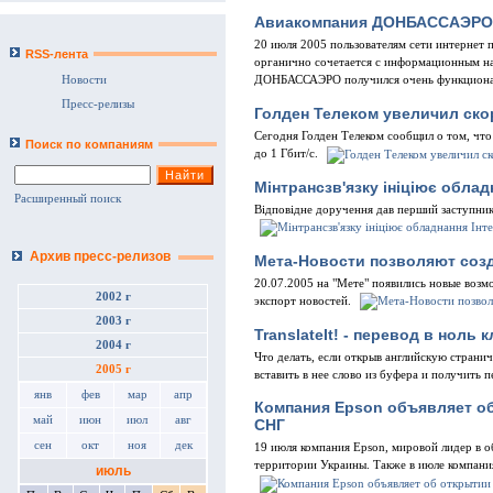
Авиакомпания ДОНБАССАЭРО 
20 июля 2005 пользователям сети интернет
RSS-лента
органично сочетается с информационным на
Новости
ДОНБАССАЭРО получился очень функциона
Пресс-релизы
Голден Телеком увеличил скор
Сегодня Голден Телеком сообщил о том, что
Поиск по компаниям
до 1 Гбит/с.
Мінтрансзв'язку ініціює облад
Расширенный поиск
Відповідне доручення дав перший заступник 
Архив пресс-релизов
Мета-Новости позволяют соз
20.07.2005 на "Мете" появились новые возм
2002 г
экспорт новостей.
2003 г
TranslateIt! - перевод в ноль 
2004 г
Что делать, если открыв английскую странич
2005 г
вставить в нее слово из буфера и получить 
янв
фев
мар
апр
Компания Epson объявляет об
май
июн
июл
авг
СНГ
сен
окт
ноя
дек
19 июля компания Epson, мировой лидер в о
территории Украины. Также в июле компани
июль