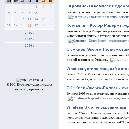
Пн
Вт
Ср
Чт
Пт
Сб
Вс
Европейская комиссия одобри
1
2
3
Cлияние усиливает мировые рыночные позиц
4
5
6
7
8
9
10
11
12
13
14
15
16
17
Компания «Колор Ривер» пред
18
19
20
22
23
24
21
Компания «Колор Ривер» выпустила на рыно
2006 г
устройствами приема платежей, предоставл
2007 г
2008 г
СК «Киев-Энерго-Полис» стан
В Ровенском филиале страховой компании «
по всей территории Украины.
Wnet запустила мощный опто
В июле 2005 г. Компания Wnet ввела в эксп
компанией в Украине, имеющей собственные
© ICC. Перепечатка допускается
СК «Киев-Энерго-Полис» - оч
только с разрешения .
19 июля 2005 года состоялось внеочередно
Wireless Ukraine укрупнилась
В состав Wireless Ukraine вошла компания 
построения первичных и корпоративных сете
радиочастотного ресурса Украины №4709 от 