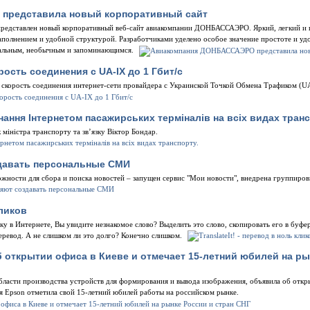
представила новый корпоративный сайт
 представлен новый корпоративный веб-сайт авиакомпании ДОНБАССАЭРО. Яркий, легкий и 
полнением и удобной структурой. Разработчиками уделено особое значение простоте и удо
льным, необычным и запоминающимся.
ость соединения с UA-IX до 1 Гбит/с
 скорость соединения интернет-сети провайдера с Украинской Точкой Обмена Трафиком (U
нання Інтернетом пасажирських терміналів на всіх видах транс
міністра транспорту та зв’язку Віктор Бондар.
давать персональные СМИ
ожности для сбора и поиска новостей – запущен сервис "Мои новости", внедрена группиро
кликов
ку в Интернете, Вы увидите незнакомое слово? Выделить это слово, скопировать его в буфе
перевод. А не слишком ли это долго? Конечно слишком.
 открытии офиса в Киеве и отмечает 15-летний юбилей на ры
бласти производства устройств для формирования и вывода изображения, объявила об откр
я Epson отметила свой 15-летний юбилей работы на российском рынке.