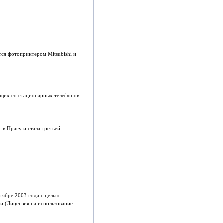
ся фотопринтером Mitsubishi и
ящих со стационарных телефонов
в Прагу и стала третьей
тябре 2003 года с целью
и (Лицензия на использование