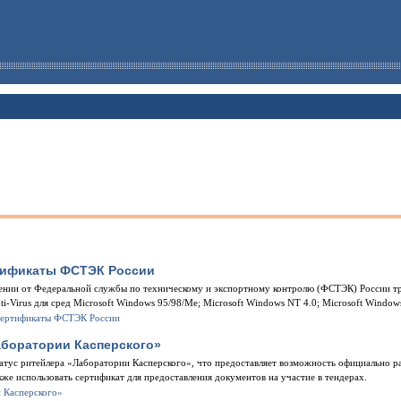
тификаты ФСТЭК России
нии от Федеральной службы по техническому и экспортному контролю (ФСТЭК) России тр
i-Virus для сред Microsoft Windows 95/98/Me; Microsoft Windows NT 4.0; Microsoft Windo
Лаборатории Касперского»
татус ритейлера «Лаборатории Касперского», что предоставляет возможность официально 
кже использовать сертификат для предоставления документов на участие в тендерах.