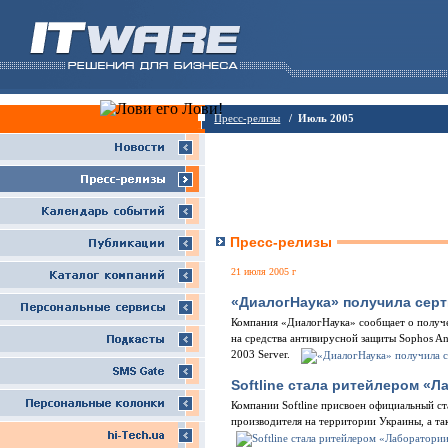
Пресс-релизы
/ Июль 2005
Пресс-релизы
21 июля 2005 г
«ДиалогНаука» получила сер
Компания «ДиалогНаука» сообщает о получе
на средства антивирусной защиты Sophos Ant
2003 Server.
Softline стала ритейлером «
Компании Softline присвоен официальный с
производителя на территории Украины, а та