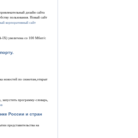
привлекательный дизайн сайта
бству пользования. Новый сайт
A-IX) увеличена со 100 Мбит/с
порту.
вка новостей по сюжетам,открыт
р, запустить программу-словарь,
нке России и стран
ытии представительства на