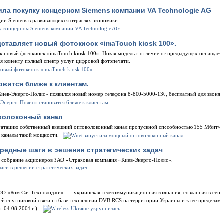
ла покупку концерном Siemens компании VA Technologie AG
ии Siemens в развивающихся отраслях экономики.
ставляет новый фотокиоск «imaTouch kiosk 100».
к новый фотокиоск «imaTouch kiosk 100». Новая модель в отличие от предыдущих оснащает
яя клиенту полный спектр услуг цифровой фотопечати.
овится ближе к клиентам.
Киев-Энерго-Полис» появился новый номер телефона 8-800-5000-130, бесплатный для звон
волоконный канал
луатацию собственный внешний оптоволоконный канал пропускной способностью 155 Мбит/c 
 каналы такой мощности.
ередные шаги в решении стратегических задач
е собрание акционеров ЗАО «Страховая компания «Киев-Энерго-Полис».
ООО «Ком Сат Технолоджи». — украинская телекоммуникационная компания, созданная в сен
й спутниковой связи на базе технологии DVB-RCS на территории Украины и за ее пределам
04.08.2004 г.).