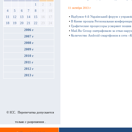
1
2
3
11 октября 2013 г
4
5
6
7
8
9
10
•
Відбувся 4-й Український форум з управл
11
12
13
14
15
16
17
•
В Киеве прошла Региональная конференц
18
19
20
21
22
23
24
•
Графические процессоры ускоряют пошив
2006 г
•
Mail.Ru Group оштрафовали за отказ нару
•
Количество Android-смартфонов в сети «К
2007 г
2008 г
2009 г
2010 г
2011 г
2012 г
2013 г
© ICC. Перепечатка допускается
только с разрешения .