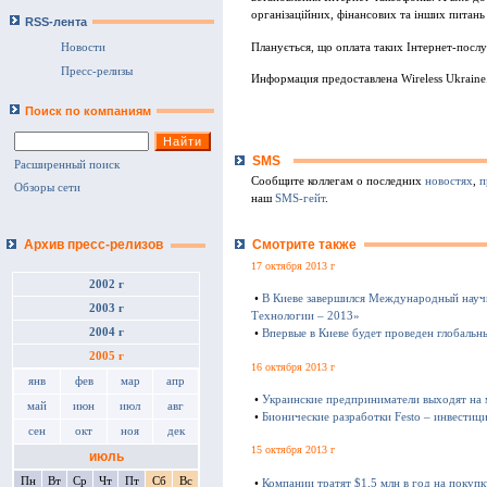
організаційних, фінансових та інших питань
RSS-лента
Планується, що оплата таких Інтернет-посл
Новости
Пресс-релизы
Информация предоставлена Wireless Ukraine
Поиск по компаниям
SMS
Расширенный поиск
Сообщите коллегам о последних
новостях
,
п
Обзоры сети
наш
SMS-гейт
.
Смотрите также
Архив пресс-релизов
17 октября 2013 г
2002 г
•
В Киеве завершился Международный науч
2003 г
Технологии – 2013»
2004 г
•
Впервые в Киеве будет проведен глобаль
2005 г
16 октября 2013 г
янв
фев
мар
апр
•
Украинские предприниматели выходят на
май
июн
июл
авг
•
Бионические разработки Festo – инвестиц
сен
окт
ноя
дек
15 октября 2013 г
июль
Пн
Вт
Ср
Чт
Пт
Сб
Вс
•
Компании тратят $1,5 млн в год на покуп