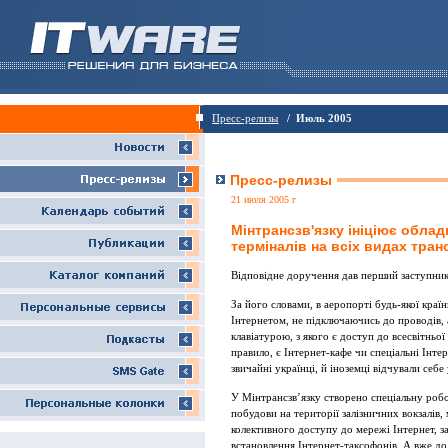
Пресс-релизы
/ Июль 2005
Пресс-релизы
21 июля 2005 г
Мінтрансзв'язку ініціює обла
терміналів на всіх видах тран
Відповідне доручення дав перший заступник 
За його словами, в аеропорті будь-якої кра
Інтернетом, не підключаючись до проводів,
клавіатурою, з якого є доступ до всесвітньої
правило, є Інтернет-кафе чи спеціальні Інт
звичайні українці, й іноземці відчували себе
У Мінтрансзв’язку створено спеціальну роб
побудови на території залізничних вокзалів,
колективного доступу до мережі Інтернет, за
встановлення Інтернет-таксофонів. А вже д