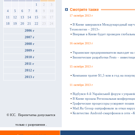
1
2
3
Смотрите также
4
5
6
7
8
9
10
17 октября 2013 г
11
12
13
14
15
16
17
18
19
20
21
22
23
24
•
В Киеве завершился Международный науч
Технологии – 2013»
2006 г
•
Впервые в Киеве будет проведен глобаль
2007 г
16 октября 2013 г
2008 г
2009 г
•
Украинские предприниматели выходят на
2010 г
•
Бионические разработки Festo – инвестиц
2011 г
15 октября 2013 г
2012 г
•
Компании тратят $1,5 млн в год на покуп
2013 г
11 октября 2013 г
•
Відбувся 4-й Український форум з управл
•
В Киеве прошла Региональная конференц
•
Графические процессоры ускоряют пошив
•
Mail.Ru Group оштрафовали за отказ нару
•
Количество Android-смартфонов в сети «К
© ICC. Перепечатка допускается
только с разрешения .