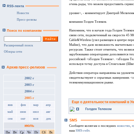
очень рады, что можем предоставить серви
RSS-лента
уровне>, - комментирует Дмитрий Мельченк
Новости
Пресс-релизы
компании Голден Телеком.
Поиск по компаниям
Напомним, что в начале года Голден Телеком
связи сети, подключенный на скорости 45 М
Cable&Wireless (узел размещен в центре п
Майне), что дало возможность значительно 
Расширенный поиск
ресурсам. Также стоит отметить, что возмо
Обзоры сети
зарубежными операторами дополняются тех
российской <эГолден Телеком>. <эГолден Тел
используя точку доступа в Стокгольме (Шве
Архив пресс-релизов
Действия оператора направлены на удовлетв
свидетельствуют о серьезных намерениях <э
2002 г
телекоммуникационном рынке.
2003 г
2004 г
2005 г
Еще о деятельности компаний в У
янв
фев
мар
апр
Голден Телеком
май
июн
июл
авг
сен
окт
ноя
дек
SMS
июль
Сообщите коллегам о последних
новостях
,
п
наш
SMS-гейт
.
Пн
Вт
Ср
Чт
Пт
Сб
Вс