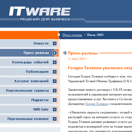
Пресс-релизы
/ Июль 2005
Пресс-релизы
21 июля 2005 г
Голден Телеком увеличил скор
Сегодня Голден Телеком сообщил о том, что
Украинской Точкой Обмена Трафиком (UA-IX
Заключение нового договора с UA-IX позво
пользователей к украинским интернет-ресур
предоставляемых услуг Хостинга и Сo-locati
Датацентре
Голден Телеком
с подключением 
<эУвеличить скорость соединения с точкой 
растущий спрос на интернет-услуги со стор
Голден Телеком активно развивает услуги д
подключая к всемирной сети не только корп
предполагали, что активность использовани