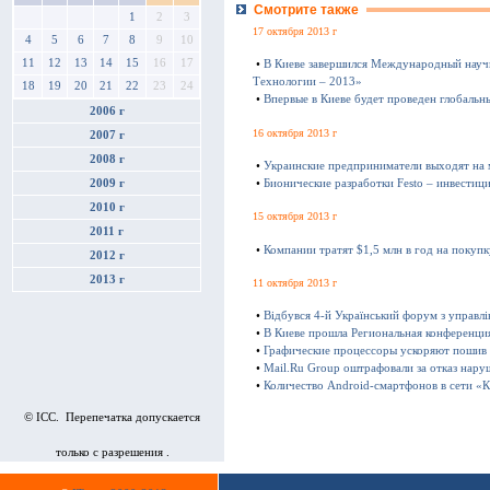
Смотрите также
1
2
3
17 октября 2013 г
4
5
6
7
8
9
10
11
12
13
14
15
16
17
•
В Киеве завершился Международный науч
Технологии – 2013»
18
19
20
21
22
23
24
•
Впервые в Киеве будет проведен глобаль
2006 г
16 октября 2013 г
2007 г
2008 г
•
Украинские предприниматели выходят на
•
Бионические разработки Festo – инвестиц
2009 г
2010 г
15 октября 2013 г
2011 г
•
Компании тратят $1,5 млн в год на покуп
2012 г
2013 г
11 октября 2013 г
•
Відбувся 4-й Український форум з управл
•
В Киеве прошла Региональная конференц
•
Графические процессоры ускоряют пошив
•
Mail.Ru Group оштрафовали за отказ нару
•
Количество Android-смартфонов в сети «К
© ICC. Перепечатка допускается
только с разрешения .