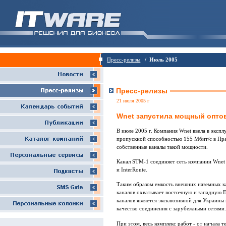
Пресс-релизы
/ Июль 2005
Пресс-релизы
21 июля 2005 г
Wnet запустила мощный опто
В июле 2005 г. Компания Wnet ввела в эксп
пропускной способностью 155 Мбит/c в Пра
собственные каналы такой мощности.
Канал STM-1 соединяет сеть компании Wnet
и InterRoute.
Таким образом емкость внешних наземных ка
каналов охватывает восточную и западную Е
каналов является эксклюзивной для Украины
качество соединения с зарубежными сетями.
При этом, весь комплекс работ - от начала 