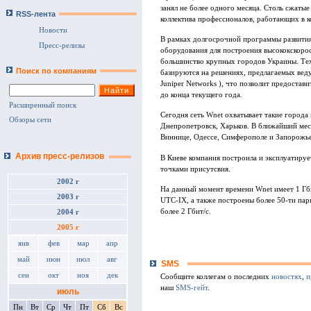
занял не более одного месяца. Столь сжаты
RSS-лента
коллектива профессионалов, работающих в 
Новости
В рамках долгосрочной программы развития
Пресс-релизы
оборудования для построения высококскоро
большинство крупных городов Украины. Тех
Поиск по компаниям
базируются на решениях, предлагаемых вед
Juniper Networks ), что позволит предостав
до конца текущего года.
Расширенный поиск
Сегодня сеть Wnet охватывает такие города 
Обзоры сети
Днепропетровск, Харьков. В ближайший мес
Виннице, Одессе, Симферополе и Запорожье
Архив пресс-релизов
В Киеве компания построила и эксплуатируе
точками присутсвия.
2002 г
На данный момент времени Wnet имеет 1 Гб
2003 г
UTC-IX, а также построены более 50-ти па
более 2 Гбит/с.
2004 г
2005 г
янв
фев
мар
апр
май
июн
июл
авг
SMS
сен
окт
ноя
дек
Сообщите коллегам о последних
новостях
,
п
наш
SMS-гейт
.
июль
Пн
Вт
Ср
Чт
Пт
Сб
Вс