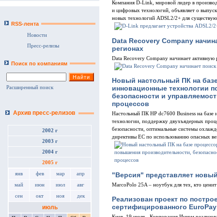
Компания D-Link, мировой лидер в произво
и цифровых технологий, объявляет о выпус
новых технологий ADSL2/2+ для существую
RSS-лента
Новости
Data Recovery Company начин
Пресс-релизы
регионах
Data Recovery Company начинает активную 
Поиск по компаниям
Новый настольный ПК на базе
инновационные технологии п
Расширенный поиск
безопасности и управляемости
процессов
Архив пресс-релизов
Настольный ПК HP dc7600 Business на базе 
технологии, поддержку двухъядерных проце
безопасности, оптимальные системы охлажд
2002 г
директивы ЕС по использованию опасных ве
2003 г
2004 г
2005 г
"Версия" представляет новый
янв
фев
мар
апр
MarcoPolo 25A – ноутбук для тех, кто ценит
май
июн
июл
авг
сен
окт
ноя
дек
Реализован проект по постро
сертифицированного EuroPay
июль
Киев, 19 июля - Корпорация Инком реализов