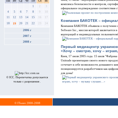
Пн
Вт
Ср
Чт
Пт
Сб
Вс
комплекса безопасности и контроля, сертиф
1
2
3
официальное подтверждение соответствия ст
4
5
6
7
8
9
10
11
12
13
14
15
16
17
Компания БАКОТЕК – официаль
18
20
21
22
23
24
19
Компания БАКОТЕК объявила о получении с
Software Inc., миссия которой заключается
2006 г
корпораций и индивидуальных пользователе
2007 г
2008 г
Первый медиацентр украинско
«Хочу – смотрю, хочу – игра
Киев, 17 июля 2005 года. 15 июля "Фабрика
Unitrade презентацию своего нового проду
сочетает в себе возможности домашнего ки
позиционируется разработчиком как цифрово
для дома!
© ICC. Перепечатка допускается
только с разрешения .
© ITware 2000-2008