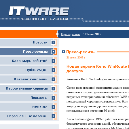
Пресс-релизы
/ Июль 2005
Пресс-релизы
21 июля 2005 г
Новая версия Kerio WinRoute F
доступа.
Компания Kerio Technologies анонсировала н
Среди нововведений основными можно назва
помощью которого удаленные пользователи 
вирусных атак при помощи обычного WEB-б
пользователей через централизованную базу 
защиту от вирусов на уровне шлюза, подде
использования в итечении 30 дней.
Kerio Technologies с 1997г работает в нап
брандмаузеров для корпораций, обеспечива
партнерами компании являются McAfee и Int