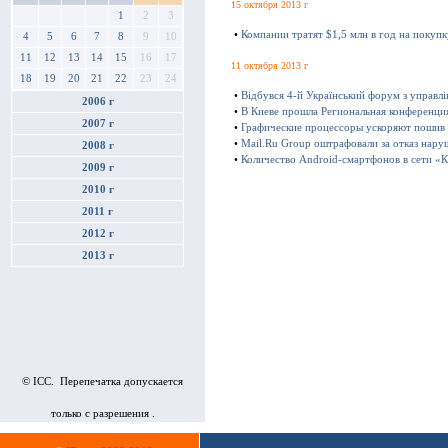
15 октября 2013 г
1
2
3
•
Компании тратят $1,5 млн в год на покуп
4
5
6
7
8
9
10
11
12
13
14
15
16
17
11 октября 2013 г
18
19
20
21
22
23
24
•
Відбувся 4-й Український форум з управл
2006 г
•
В Киеве прошла Региональная конференц
2007 г
•
Графические процессоры ускоряют пошив
•
Mail.Ru Group оштрафовали за отказ нару
2008 г
•
Количество Android-смартфонов в сети «К
2009 г
2010 г
2011 г
2012 г
2013 г
© ICC. Перепечатка допускается
только с разрешения .