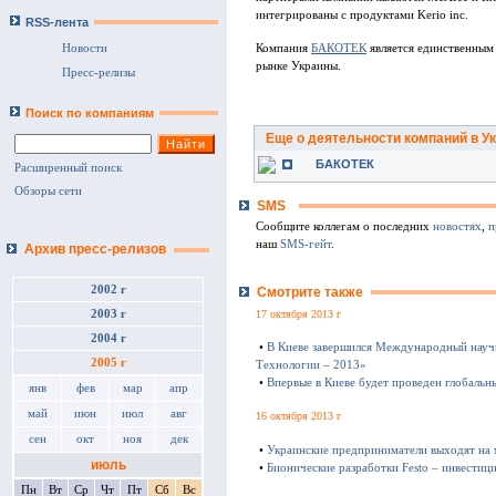
интегрированы с продуктами Kerio inc.
RSS-лента
Компания
БАКОТЕК
является единственным
Новости
рынке Украины.
Пресс-релизы
Поиск по компаниям
Еще о деятельности компаний в У
БАКОТЕК
Расширенный поиск
Обзоры сети
SMS
Сообщите коллегам о последних
новостях
,
п
наш
SMS-гейт
.
Архив пресс-релизов
2002 г
Смотрите также
17 октября 2013 г
2003 г
2004 г
•
В Киеве завершился Международный науч
2005 г
Технологии – 2013»
•
Впервые в Киеве будет проведен глобаль
янв
фев
мар
апр
май
июн
июл
авг
16 октября 2013 г
сен
окт
ноя
дек
•
Украинские предприниматели выходят на
июль
•
Бионические разработки Festo – инвестиц
Пн
Вт
Ср
Чт
Пт
Сб
Вс