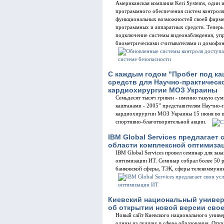
Американская компания Keri Systems, один
программного обеспечения систем контроля
функциональных возможностей своей фирмен
программных и аппаратных средств. Теперь
подключение системы видеонаблюдения, упра
биометрическими считывателями и домофон
С каждым годом "Пробег под к
средств для Научно-практическ
кардиохирургии МОЗ Украины
Семьдесят тысяч гривен - именно такую су
каштанами - 2005” представителям Научно-п
кардиохирургии МОЗ Украины 15 июня во в
спортивно-благотворительной акции.
IBM Global Services предлагает
области комплексной оптимиза
IBM Global Services провел семинар для за
оптимизации ИТ. Семинар собрал более 50 
банковской сферы, ТЭК, сферы телекоммуни
Киевский национальный универ
об открытии новой версии свое
Новый сайт Киевского национального универ
одним из лучших в сфере образования. Отк