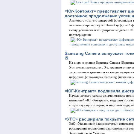
«Юг-Контракт» представляет ц
достойное продолжение успешн
Аксиома о том, что цифровой фотоаппарат 
человека, опровергнута! Новый цифровой ф
смену успешных и популярных моделей UFO
подтверждение.
Samsung Camera выпускает тон
i5
На днях компания Samsung Camera (Samsung 
5-ти мегапиксельного с 3-х кратным оптич
технологии встроенного не выдвигающегося 
цифровых фотокамерах Samsung (название 
«ЮГ-Контракт» подписала дист
Начало летнего сезона ознаменовалось под
компанией «ЮГ-Контракт», ведущим постав
сопутствующих товаров, и мировым лидером
«УРС» расширила покрытие сет
ЗАО «Украинские радиосистемы» (оператор
расширении территории радиопокрытия сети
Западной части Украины.