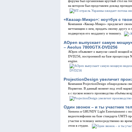
форума был организован круглый стол на т
на котором был представлен доклад прези
«Квазар-Микро»: ноутбук с тво
Компания «Квазар-Микро» предлагает своим
мечтающим о нем, придать своему другу и 
подвергнув его моддингу и тюнингу.
AOpen выпускает самую мощну
– Aeolus 7800GTX-DVD256
АОpen объявляет о выпуске самой мощной 
DVD256, построенной на базе процессора 
engine.
ProjectionDesign увеличит прои
Компания ProjectionDesign обнародовала сво
Норвегии. В данный момент под этой марко
а с пуском нового производства объёмы возр
Один звонок – и ты участник т
Siemens и GRUNDY Light Entertainment с 
видеотелефонии на базе стандарта UMTS пр
участие в телешоу непосредственно во врем
этом в студии.