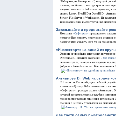
"Лаборатория Касперского", ведущий россий
и спама, сообщает о выходе трех новых вер
защиты почтовых и файловых серверов, а т
систем Linux, FreeBSD и OpenBSD - Антиви
Server, File Server и Workstation. Продукты
технологических и архитектурных изменени
Заказывайте и продвигайте реш
Компания
«Софтпром»
представляет марке
помогут Вам принять позитивное решение 
помогут Вам убедить кого-то их приобрести
«Инспектор+» на одной из круп
Один из крупнейших системных интеграторо
Энтерпрайз», партнер компании
«Укр-Инвес
видеоконтроля, на одном из ведущих предп
фабрике «Киев-Конти» в г. Константиновка 
Антивирус Dr. Web на страже к
С 1 июля по 15 сентября российский разра
компания «Доктор Веб» совместно со свои
«Софтпром» проводят акцию «Антивирус Dr.
которой все компьютерные клубы и интерне
приобрести годовую лицензию антивируса Dr.
станций с центром управления со скидкой 
Две трети самых быстродейств