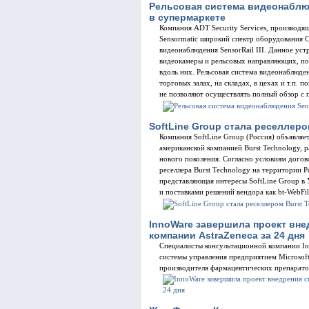
Рельсовая система видеонаблю
в супермаркете
Компания ADT Security Services, производя
Sensormatic широкий спектр оборудования 
видеонаблюдения SensorRail III. Данное ус
видеокамеры и рельсовых направляющих, п
вдоль них. Рельсовая система видеонаблюден
торговых залах, на складах, в цехах и т.п. 
не позволяют осуществлять полный обзор с
SoftLine Group стала реселлеро
Компания SoftLine Group (Россия) объявляе
американской компанией Burst Technology, 
нового поколения. Согласно условиям догов
реселлера Burst Technology на территории 
представляющая интересы SoftLine Group в 
и поставками решений вендора как bt-WebFilte
InnoWare завершила проект внед
компании AstraZeneca за 24 дня
Специалисты консультационной компании I
системы управления предприятием Microsoft
производителя фармацевтических препаратов