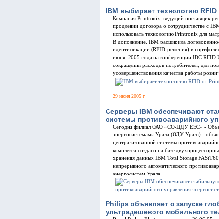
IBM выбирает технологию RFID о
Компания Printronix, ведущий поставщик ре
продлении договора о сотрудничестве с IB
использовать технологию Printronix для ма
В дополнение, IBM расширила договоренно
идентификации (RFID-решения) в портфолио 
июня, 2005 года на конференции IDC RFID U
сокращения расходов потребителей, для пов
усовершенствования качества работы рознич
29 июня 2005 г
Серверы IBM обеспечивают ста
системы противоаварийного уп
Сегодня филиал ОАО «СО-ЦДУ ЕЭС» - Объе
энергосистемами Урала (ОДУ Урала) - объя
централизованной системы противоаварийн
комплекса создано на базе двухпроцессорны
хранения данных IBM Total Storage FAStT6
непрерывного автоматического противоава
энергосистем Урала.
Philips объявляет о запуске гл
ультрадешевого мобильного т