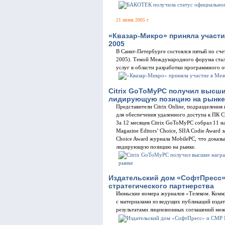
21 июня 2005 г
«Квазар-Микро» приняла участ
2005
В Санкт-Петербурге состоялся пятый по сче
2005). Темой Международного форума стал
услуг в области разработки программного 
Citrix GoToMyPC получил высши
лидирующую позицию на рынке
Представители Citrix Online, подразделения 
для обеспечения удаленного доступа к ПК 
За 12 месяцев Citrix GoToMyPC собрал 11 на
Magazine Editors’ Choice, SIIA Codie Award
Choice Award журнала MobilePC, что доказы
лидирующую позицию на рынке.
Издательский дом «СофтПресс»
стратегического партнерства
Июньские номера журналов «Телеком. Комму
с материалами из ведущих публикаций изда
результатами лицензионных соглашений меж