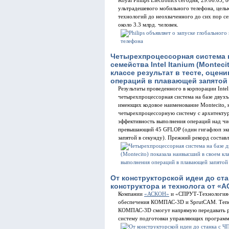
Royal Philips Electronics сегодня, 29.06.05,
ультрадешевого мобильного телефона, цель
технологий до неохваченного до сих пор се
около 3.3 млрд. человек.
Четырехпроцессорная система 
семейства Intel Itanium (Montec
классе результат в тесте, оц
операций в плавающей запятой
Результаты проведенного в корпорации Intel
четырехпроцессорная система на базе двухъ
имеющих кодовое наименование Montecito, 
четырехпроцессорную систему с архитекту
эффективность выполнения операций над чис
превышающий 45 GFLOP (один гигафлоп экв
запятой в секунду). Прежний рекорд состав
От конструкторской идеи до ст
конструктора и технолога от «
Компании
«АСКОН»
и «СПРУТ-Технология»
обеспечения КОМПАС-3D и SprutCAM. Тепер
КОМПАС-3D смогут напрямую передавать ра
систему подготовки управляющих программ 