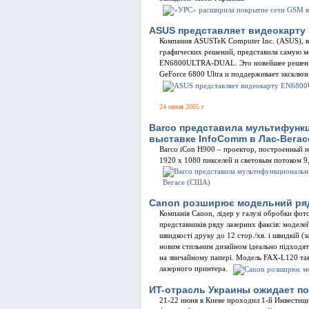
ASUS представляет видеокарт
Компания ASUSTeK Computer Inc. (ASUS), 
графических решений, представила самую м
EN6800ULTRA-DUAL. Это новейшее решени
GeForce 6800 Ultra и поддерживает эксклюз
24 июня 2005 г
Barco представила мультифункц
выставке InfoComm в Лас-Вегас
Barco iCon H900 – проектор, построенный 
1920 x 1080 пикселей и световым потоком 
Canon розширює модельний ряд
Компанія Canon, лідер у галузі обробки фот
представників ряду лазерних факсів: модел
швидкості друку до 12 стор./хв. і швидкій (з
новим стильним дизайном ідеально підходять 
на звичайному папері. Модель FAX-L120 так
лазерного принтера.
ИT-отрасль Украины ожидает по
21-22 июня в Киеве проходил 1-й Инвестиц