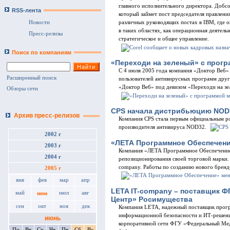
главного исполнительного директора. Добс
RSS-лента
который займет пост председателя правлени
Новости
различных руководящих постах в IBM, где 
в таких областях, как операционная деятель
Пресс-релизы
стратегическое и общее управление.
Поиск по компаниям
«Переходи на зеленый» с прогр
С 4 июля 2005 года компания «Доктор Веб
Расширенный поиск
пользователей антивирусных программ друг
«Доктор Веб» под девизом «Переходи на зе
Обзоры сети
CPS начала дистрибьюцию NOD
Архив пресс-релизов
Компания CPS стала первым официальным ро
производителя антивируса NOD32.
2002 г
«ЛЕТА Программное Обеспечени
2003 г
Компания «ЛЕТА Программное Обеспечение»
2004 г
репозиционирования своей торговой марки.
company. Работы по созданию нового бренд
2005 г
янв
фев
мар
апр
LETA IT-company – поставщик 
май
июл
авг
июн
Центр» Росимущества
сен
окт
ноя
дек
Компания LETA, надежный поставщик прогр
информационной безопасности и ИТ-решени
июнь
корпоративной сети ФГУ «Федеральный Мед
Пн
Вт
Ср
Чт
Пт
Сб
Вс