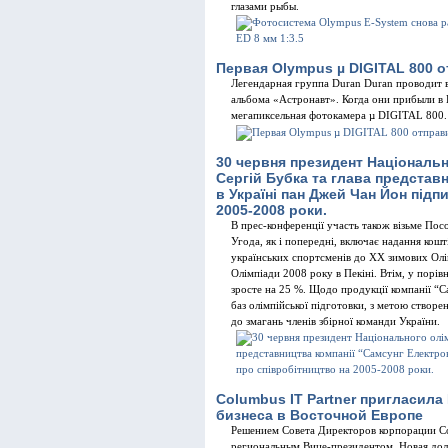
глазами рыбы.
Первая Olympus µ DIGITAL 800 о
Легендарная группа Duran Duran проводит 
альбома «Астронавт». Когда они прибыли в
мегапиксельная фотокамера µ DIGITAL 800
30 червня президент Національн
Сергій Бубка та глава представ
в Україні пан Джей Чан Йон підп
2005-2008 роки.
В прес-конференції участь також візьме Пос
Угода, як і попередні, включає надання кошт
українських спортсменів до XX зимових Олі
Олімпіади 2008 року в Пекіні. Втім, у порів
зросте на 25 %. Щодо продукції компанії “С
баз олімпійської підготовки, з метою створе
до змагань членів збірної команди України.
Columbus IT Partner пригласила
бизнеса в Восточной Европе
Решением Совета Директоров корпорации Co
региональным Вице-президентом. Новая дол