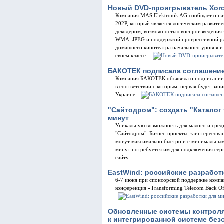
Новый DVD-проигрыватель Xoro
Компания MAS Elektronik AG сообщает о н
202P, который является логическим развит
декодером, возможностью воспроизведения
WMA, JPEG и поддержкой прогрессивной раз
домашнего кинотеатра начального уровня и
своем классе.
БАКОТЕК подписала соглашение 
Компания БАКОТЕК объявила о подписании со
в соответствии с которым, первая будет за
Украине.
"Сайтодром": создать "Каталог
минут
Уникальную возможность для малого и средн
"Сайтодром". Бизнес-проекты, заинтересова
могут максимально быстро и с минимальными
минут потребуется им для подключения серв
сайту.
EastWind: российские разработ
6-7 июня при спонсорской поддержке компа
конференция «Transforming Telecom Back Off
Обновленные системы контроля 
к интегрированной системе без