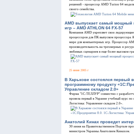
решений - процессор AMD Turion 64 модел
своего семейства.
AMD выпускает самый мощный 
игр – AMD ATHLON 64 FX-57
Компания AMD укрепляет свои лидирующие 
процессоров для ПК выпуском процессора A
мире для компьютерных игр. Процессор AM
производительность на трехмерных и ресурс
любимых сценариев в еще более высоком гр
25 июня 2005 г
В Харькове состоялся первый в
программному продукту «1С:Пре
Управление складом 2.0»
Фирма "1С-ТЕЛЛУР" совместно с разработч
провела первый в Украине учебный курс по
Логистика: Управление складом 2.0».
Анатолий Кинах проведет инте
30 июня на Правительственном Портале про
министром Украины Анатолием Кинахом.