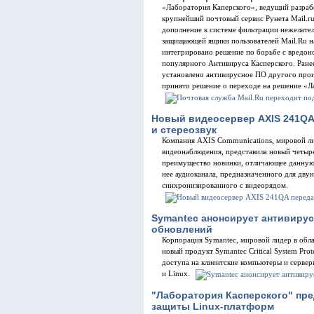
«Лаборатория Каперского», ведущий разрабо
крупнейший почтовый сервис Рунета Mail.r
дополнение к системе фильтрации нежелате
защищающей ящики пользователей Mail.Ru н
интегрировано решение по борьбе с вредо
популярного Антивируса Касперского. Ранее
установлено антивирусное ПО другого прои
принято решение о переходе на решение «Л
Новый видеосервер AXIS 241QA 
и стереозвук
Компания AXIS Communications, мировой ли
видеонаблюдения, представила новый четы
преимущество новинки, отличающее данную 
нее аудиоканала, предназначенного для дву
синхронизированного с видеорядом.
Symantec анонсирует антивиру
обновлений
Корпорация Symantec, мировой лидер в обл
новый продукт Symantec Critical System Pro
доступа на клиентские компьютеры и серв
и Linux.
"Лаборатория Касперского" пр
защиты Linux-платформ