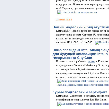
руководители предприятий и их заместители
предприятии. Всего на семинаре присутство
всей Украины, при этом киевлян среди них б
22 июня 2005 г
Новый модельный ряд акустики 
Компания K-Trade и торговая марка 4U прод
акустических систем. Сегодня 4U представл
канальный комплект для домашнего кинотеат
системы 4U А-500 и 4U А-505.
Вице-президент Intel Ананд Ча
для будущей экспозиции Intel 
гипермаркета City.Com
В рамках своего рабочего
визита
в Киев, Ан
подразделения Sales and Marketing Group ко
экспозиции Intel в Музей высоких технологи
гипермаркете электроники City.Com. Ими с
используемые для производства микросхем на
Курсы подготовки и сертификац
Компания «Софтпром» сообщает, что на про
сертификации специалистов Red Hat Linux.