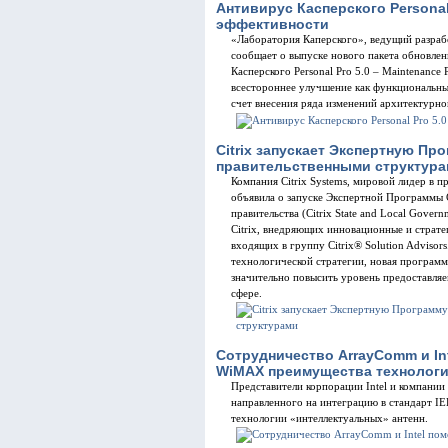
Антивирус Касперского Personal
эффективности
«Лаборатория Каперского», ведущий разрабо
сообщает о выпуске нового пакета обновле
Касперского Personal Pro 5.0 – Maintenance
всестороннее улучшение как функциональны
счет внесения ряда изменений архитектурно
Citrix запускает Экспертную П
правительственными структур
Компания Citrix Systems, мировой лидер в 
объявила о запуске Экспертной Программы C
правительства (Citrix State and Local Gove
Citrix, внедряющих инновационные и страт
входящих в группу Citrix® Solution Advisor
технологической стратегии, новая программ
значительно повысить уровень предоставляе
сфере.
Сотрудничество ArrayComm и In
WiMAX преимущества технологи
Представители корпорации Intel и компани
направленного на интеграцию в стандарт I
технологии «интеллектуальных» антенн.