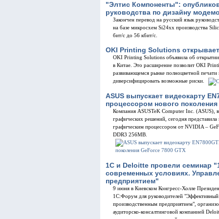
"Элтис Компоненты": опубликов
руководства по дизайну модемов
Закончен перевод на русский язык руководс
на базе микросхем Si24xx производства Sili
бит/с до 56 кбит/с.
OKI Printing Solutions открыва
OKI Printing Solutions объявила об открыт
в Китае. Это расширение позволит OKI Printi
развивающемся рынке полноцветной печати 
диверсифицировать возможные риски.
ASUS выпускает видеокарту EN
процессором нового поколения 
Компания ASUSTeK Computer Inc. (ASUS), 
графических решений, сегодня представил
графическим процессором от NVIDIA – GeF
DDR3 256MB.
1С и Deloitte провели семинар
современных условиях. Управл
предприятием"
9 июня в Киевском Конгресс-Холле Президе
1С:Форум для руководителей "Эффективный 
производственным предприятием", организ
аудиторско-консалтинговой компанией Deloit