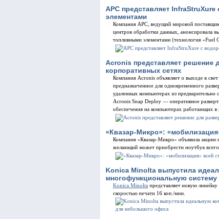
APC представляет InfraStruXur
элементами
Компания APC, ведущий мировой поставщик
центров обработки данных, анонсировала в
топливными элементами (технология «Fuel C
Acronis представляет решение 
корпоративных сетях
Компания Acronis объявляет о выходе в све
предназначенное для одновременного разве
удаленных компьютерах из предварительно с
Acronis Snap Deploy — оперативное развер
обеспечения на компьютерах работающих в 
«Квазар-Микро»: «мобилизация
Компания «Квазар-Микро» объявила акцию 
желающий может приобрести ноутбук всего 
Konica Minolta выпустила идеа
многофункциональную систему 
Konica Minolta
представляет новую линейку b
скоростью печати 16 коп./мин.