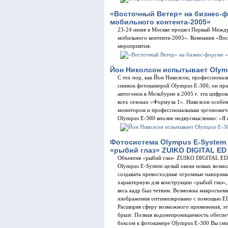
«Восточный Ветер» на бизнес-
мобильного контента-2005»
23-24 июня в Москве прошел Первый Меж
мобильного контента-2005». Компания «Во
мероприятия.
Йон Николсон испытывает Olymp
С тех пор, как Йон Николсон, профессиона
снимок фотокамерой Olympus E-300, он прак
автогонок в Мельбурне в 2005 г. эта цифро
всех сезонах «Формула 1». Николсон особе
монитором и профессиональным эргономичны
Olympus E-300 вполне недвусмысленно: «Я 
Фотосистема Olympus E-System
«рыбий глаз» ZUIKO DIGITAL ED 
Объектив «рыбий глаз» ZUIKO DIGITAL ED 
Olympus E-System целый океан новых возмо
создавать превосходные огромные панорамы
характерную для конструкции «рыбий глаз»,
весь кадр был четким. Возможна макросъемк
изображения оптимизировано с помощью ED
Расширяя сферу возможного применения, э
брызг. Полная водонепроницаемость обеспеч
боксом к фотокамере Olympus E-300 Вы смо