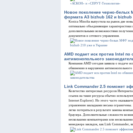
Новое поколение черно-белых 
формата A3 bizhub 162 и bizhub
Konica Minolta выпустила на рынок две но
оптимально объединяющие характеристики 
дополнительными возможностями получения
документов и сетевого управления.
AMD подает иск против Intel п
антимонопольного законодател
Компания AMD сегодня заявила о подаче иск
обвинению в нарушении антимонопольного з
Link Commander 2.5 поможет эф
Количество интересных ресурсов Интернета 
ссылок на такие ресурсы обычно используют
Internet Explorer). Но этого часто оказывае
управлению закладками весьма ограничены. 
легко потеряться в результате замены комп
браузера. Дополнительные сложности возни
несколькими компьютерами или несколькими
менеджера закладок, как Link Commander, в