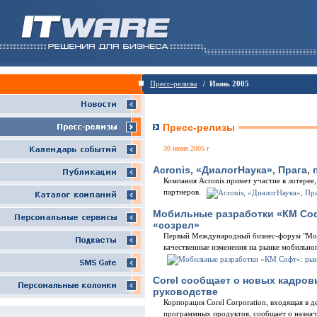
Пресс-релизы
/ Июнь 2005
Пресс-релизы
30 июня 2005 г
Acronis, «ДиалогНаука», Прага,
Компания Acronis примет участие в лотере
партнеров.
Мобильные разработки «КМ Соф
«созрел»
Первый Международный бизнес-форум "Mo
качественные изменения на рынке мобильног
Corel сообщает о новых кадров
руководстве
Корпорация Corel Corporation, входящая в 
программных продуктов, сообщает о назнач