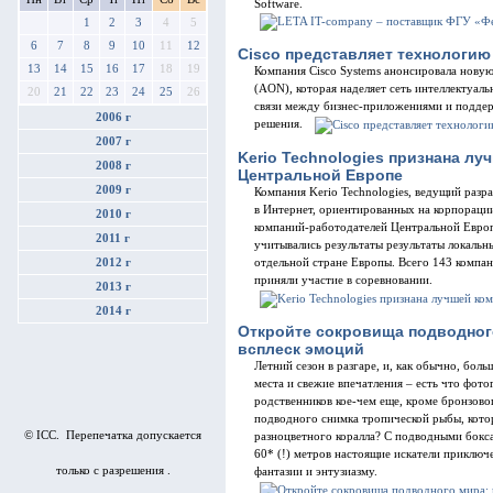
Software.
1
2
3
4
5
6
7
8
9
10
11
12
Cisco представляет технологию 
13
14
15
16
17
18
19
Компания Cisco Systems анонсировала новую 
(AON), которая наделяет сеть интеллектуал
20
21
22
23
24
25
26
связи между бизнес-приложениями и поддер
2006 г
решения.
2007 г
Kerio Technologies признана л
2008 г
Центральной Европе
2009 г
Компания Kerio Technologies, ведущий раз
в Интернет, ориентированных на корпорации
2010 г
компаний-работодателей Центральной Европы
2011 г
учитывались результаты результаты локальн
2012 г
отдельной стране Европы. Всего 143 компан
приняли участие в соревновании.
2013 г
2014 г
Откройте сокровища подводног
всплеск эмоций
Летний сезон в разгаре, и, как обычно, бол
места и свежие впечатления – есть что фото
родственников кое-чем еще, кроме бронзовог
подводного снимка тропической рыбы, котор
© ICC. Перепечатка допускается
разноцветного коралла? С подводными бокса
60* (!) метров настоящие искатели приключ
только с разрешения .
фантазии и энтузиазму.