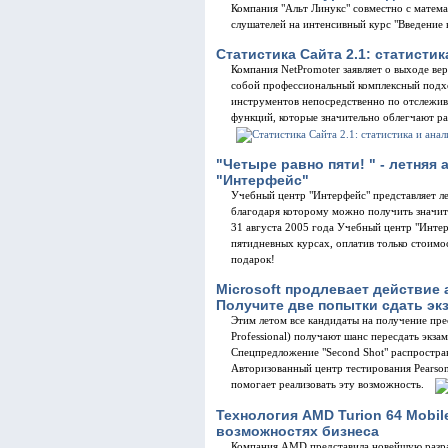
Компания "Альт Линукс" совместно с матем
слушателей на интенсивный курс "Введение 
Статистика Сайта 2.1: статистик
Компания NetPromoter заявляет о выходе вер
собой профессиональный комплексный подхо
инструментов непосредственно по отслежив
функций, которые значительно облегчают р
"Четыре равно пяти! " - летняя
"Интерфейс"
Учебный центр "Интерфейс" представляет ле
благодаря которому можно получить значит
31 августа 2005 года Учебный центр "Интер
пятидневных курсах, оплатив только стоимо
подарок!
Microsoft продлевает действие 
Получите две попытки сдать эк
Этим летом все кандидаты на получение прес
Professional) получают шанс пересдать экза
Спецпредложение "Second Shot" распростра
Авторизованный центр тестирования Pears
помогает реализовать эту возможность.
Технология AMD Turion 64 Mobil
возможностях бизнеса
Компания AMD представила новейшую разра