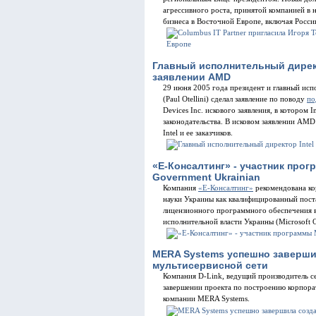
агрессивного роста, принятой компанией в н
бизнеса в Восточной Европе, включая Росси
Главный исполнительный директ
заявлении AMD
29 июня 2005 года президент и главный исп
(Paul Otellini) сделал заявление по поводу
по
Devices Inc. искового заявления, в котором
законодательства. В исковом заявлении AM
Intel и ее заказчиков.
«Е-Консалтинг» - участник прог
Government Ukrainian
Компания
«Е-Консалтинг»
рекомендована к
науки Украины как квалифицированный пост
лицензионного программного обеспечения в
исполнительной власти Украины (Microsoft O
MERA Systems успешно заверши
мультисервисной сети
Компания D-Link, ведущий производитель с
завершении проекта по построению корпора
компании MERA Systems.