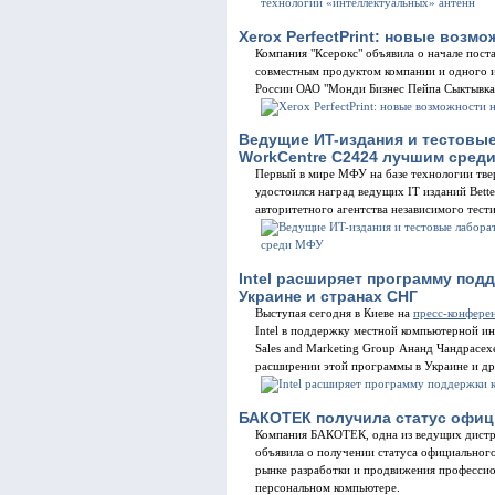
Xerox PerfectPrint: новые возм
Компания "Ксерокс" объявила о начале постав
совместным продуктом компании и одного 
России ОАО "Монди Бизнес Пейпа Сыктывкар
Bедущие ИT-издания и тестовые
WorkCentre C2424 лучшим сред
Первый в мире МФУ на базе технологии тве
удостоился наград ведущих IT изданий Bette
авторитетного агентства независимого тестир
Intel расширяет программу под
Украине и странах СНГ
Выступая сегодня в Киеве на
пресс-конфере
Intel в поддержку местной компьютерной и
Sales and Marketing Group Ананд Чандрасех
расширении этой программы в Украине и др
БАКОТЕК получила статус офици
Компания БАКОТЕК, одна из ведущих дистр
объявила о получении статуса официального
рынке разработки и продвижения профессио
персональном компьютере.