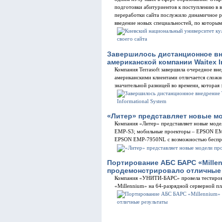
подготовки абитуриентов к поступлению в 
переработки сайта послужило динамичное р
введение новых специальностей, по которым
Завершилось дистанционное вне
американской компании Waitex I
Компания Terrasoft завершила очередное в
американскими клиентами отличается сложно
значительной разницей во времени, которая
«Литер» представляет новые м
Компания «Литер» представляет новые мод
EMP-S3; мобильные проекторы – EPSON EM
EPSON ЕМР-7950NL с возможностью беспр
Портирование АБС БАРС «Millenn
продемонстрировало отличные
Компания «УНИТИ-БАРС» провела тестиров
«Millennium» на 64-разрядной серверной пла