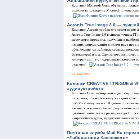
Жан-Филипп Куртуа назначен пре
Компания Microsoft Corp. объявила о назнач
должность президента Microsoft Internationa
Acronis True Image 8.0 — лучший
Компания Acronis сообщает о своем новом 
Acronis True Image 8.0 в список лучших IT
включаются продукты, получившие наиболее
издания, причем одним списком идут проду
обеспечение, он-лайновые сервисы, пользов
фотокамеры) и т. д. Оценка того или иного 
конкурентами, что подчеркивает качество т
редакции.
23 июня 2005 г
Колонки CREATIVE I-TRIGUE & V
аудиоустройств
Компания Creative мировой лидер в произво
интернета, объявила о выпуске серии новых 
SBS Vivid выпущены в 10 цветовой гамме на
настоящего времени были представлены либо
цветовая гамма так же расширена до 10. Вс
направления в аудио, предложив пользовател
Почтовая служба Mail.Ru перех
«Лаборатории Каперского»