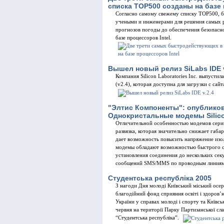
списка TOP500 созданы на базе 
Согласно самому свежему списку TOP500, 
учеными и инженерами для решения самых 
прогнозов погоды до обеспечения безопасн
базе процессоров Intel.
Вышел новый релиз SiLabs IDE v
Компания Silicon Laboratories Inc. выпуст
(v2.4), которая доступна для загрузки с сайта
"Элтис Компоненты": опублико
Однокристальные модемы Silic
Отличительной особенностью модемов серии
развязка, которая значительно снижает габар
дает возможность повысить напряжение изол
модемы обладают возможностью быстрого со
установления соединения до нескольких се
сообщений SMS/MMS по проводным линиям
Студентська республіка 2005
З нагоди Дня молоді Київський міський осе
благодійний фонд сприяння освіті і здоров’
України у справах молоді і спорту та Київськ
червня на території Парку Партизанської сл
“Студентська республіка”.