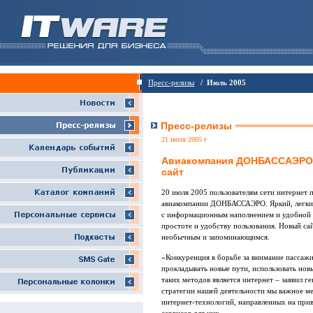
Пресс-релизы
/ Июль 2005
Пресс-релизы
21 июля 2005 г
Авиакомпания ДОНБАССАЭРО 
сайт
20 июля 2005 пользователям сети интернет 
авиакомпании ДОНБАССАЭРО. Яркий, легкий 
с информационным наполнением и удобной с
простоте и удобству пользования. Новый 
необычным и запоминающимся.
«Конкуренция в борьбе за внимание пассаж
прокладывать новые пути, использовать но
таких методов является интернет – заявил г
стратегии нашей деятельности мы важное м
интернет-технологий, направленных на при