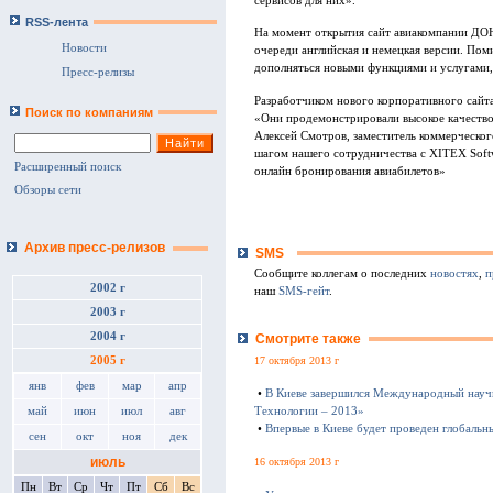
сервисов для них».
RSS-лента
На момент открытия сайт авиакомпании ДО
Новости
очереди английская и немецкая версии. Поми
дополняться новыми функциями и услугами,
Пресс-релизы
Разработчиком нового корпоративного сай
Поиск по компаниям
«Они продемонстрировали высокое качество с
Алексей Смотров, заместитель коммерческ
шагом нашего сотрудничества с XITEX Softw
Расширенный поиск
онлайн бронирования авиабилетов»
Обзоры сети
Архив пресс-релизов
SMS
Сообщите коллегам о последних
новостях
,
п
2002 г
наш
SMS-гейт
.
2003 г
2004 г
Смотрите также
17 октября 2013 г
2005 г
янв
фев
мар
апр
•
В Киеве завершился Международный науч
Технологии – 2013»
май
июн
июл
авг
•
Впервые в Киеве будет проведен глобаль
сен
окт
ноя
дек
июль
16 октября 2013 г
Пн
Вт
Ср
Чт
Пт
Сб
Вс