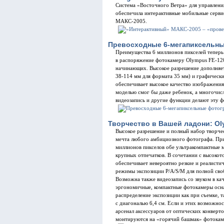
Система «Восточного Ветра» для управлени
обеспечила интерактивные мобильные серв
МАКС-2005.
Превосходные 6-мегапиксельны
Преимущества 6 миллионов пикселей тепер
в распоряжение фотокамеру Olympus FE-120
начинающих. Высокое разрешение дополняет
38-114 мм для формата 35 мм) и графическ
обеспечивает высокое качество изображения
моделью смог бы даже ребенок, а многочи
видеозапись и другие функции делают эту 
Творчество в Вашей ладони: Ol
Высокое разрешение и полный набор творче
мечта любого амбициозного фотографа. При 
миллионов пикселов обе ультракомпактные 
крупных отпечатков. В сочетании с высокот
обеспечивает невероятно резкие и реалист
режимы экспозиции P/A/S/M для полной сво
Возможна также видеозапись со звуком в кач
эргономичные, компактные фотокамеры осн
распределение экспозиции как при съемке,
с диагональю 6,4 см. Если и этих возможно
арсенал аксессуаров от оптических конверт
монтируются на «горячий башмак» фотокам