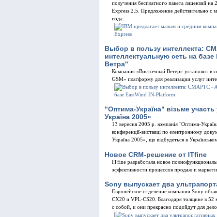
получения бесплатного пакета лицензий на 2
Express 2.5. Предложение действительно с 
года.
Выбор в пользу интеллекта: С
интеллектуальную сеть на базе 
Ветра"
Компания «Восточный Ветер» установит в 
GSM» платформу для реализации услуг интел
"Оптима-Україна" візьме участ
Україна 2005»
13 вересня 2005 р. компанія "Оптима-Україна
конференції-виставці по електронному док
Україна 2005», що відбудеться в Українськом
Новое CRM-решение от ITfine
ITfine разработала новое полнофункционал
эффективности процессов продаж и маркети
Sony выпускает два ультрапор
Европейское отделение компании Sony объя
CX20 и VPL-CS20. Благодаря толщине в 52 м
с собой, и они прекрасно подойдут для дел