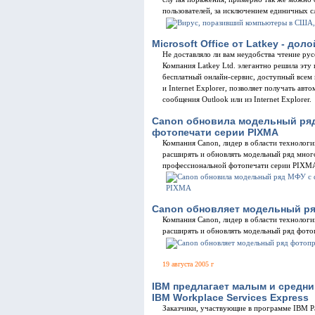
пользователей, за исключением единичных с
Microsoft Office от Latkey - дол
Не доставляло ли вам неудобства чтение ру
Компания Latkey Ltd. элегантно решила эту 
бесплатный онлайн-сервис, доступный всем 
и Internet Explorer, позволяет получать ав
сообщения Outlook или из Internet Explorer.
Canon обновила модельный ря
фотопечати серии PIXMA
Компания Canon, лидер в области технолог
расширять и обновлять модельный ряд мно
профессиональной фотопечати серии PIXM
Canon обновляет модельный ря
Компания Canon, лидер в области технолог
расширять и обновлять модельный ряд фот
19 августа 2005 г
IBM предлагает малым и средни
IBM Workplace Services Express
Заказчики, участвующие в программе IBM Pa