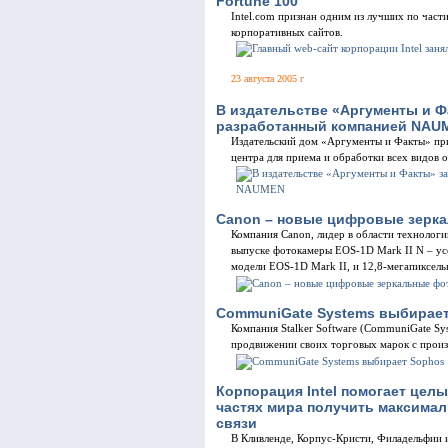
Fortune 100
Intel.com признан одним из лучших по част
корпоративных сайтов.
23 августа 2005 г
В издательстве «Аргументы и Ф
разработанный компанией NAU
Издательский дом «Аргументы и Факты» при
центра для приема и обработки всех видов 
Canon – новые цифровые зерк
Компания Canon, лидер в области технологи
выпуске фотокамеры EOS-1D Mark II N – ус
модели EOS-1D Mark II, и 12,8-мегапиксел
CommuniGate Systems выбирае
Компания Stalker Software (CommuniGate Sy
продвижении своих торговых марок с произ
Корпорация Intel помогает цел
частях мира получить максима
связи
В Кливленде, Корпус-Кристи, Филадельфии и