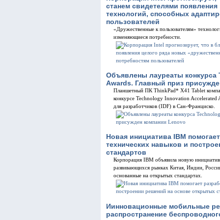
станем свидетелями появления
технологий, способных адаптир
пользователей
«Дружественные к пользователям» технолог
изменяющиеся потребности.
Объявлены лауреаты конкурса T
Awards. Главный приз присужде
Планшетный ПК ThinkPad* X41 Tablet компа
конкурсе Technology Innovation Accelerated
для разработчиков (IDF) в Сан-Франциско.
Новая инициатива IBM помогае
технических навыков и построе
стандартов
Корпорация IBM объявила новую инициатив
развивающихся рынках Китая, Индии, России
основанные на открытых стандартах.
Иинновационные мобильные ре
распространение беспроводног