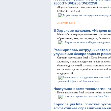
7800GT-DVD256/DVDC256
AOpen объявляет о выпуске самой мощной в
DVD256/DVDC256.
25 августа 2005 г
В Харькове началась «Неделя ц
Масштабное мероприятие охватит различны
образовании, творчестве, отдыхе, бизнесе и
Расширилось сотрудничество ко
улучшения беспроводных решен
Сегодня корпорации Intel и Cisco Systems 
альянсом, с целью внедрения новых возможн
беспроводных сетей, а также оказывать услу
означает создание единой вычислительной и
предприятий.
Наступило время технологии Inte
Новая платформа Intel откроет новые возм
Корпорация Intel поможет руко
эффективнее справляться со с