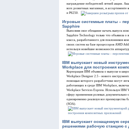
награждение победителей летней акции. Акц
всех розничных магазинах, в ассортименте
и P6250.
Игровые системные платы – пе
Sapphire
Выполняя свое обещание начать выпуск ново
Sapphire Technology только что объявила о 
класса, разработанного для поклонников к
своих систем на базе процессоров AMD Ath
используя новейшие возможности аппаратур
IBM выпускает новый инструме
Workplace для построения ком
Корпорация IBM объявила о выпуске в шир
Workplace Designer 2.5 - нового инструмент
помощью которого разработчики могут легк
работающих в среде IBM Workplace, включая
Workplace Services Express. Используя IBM 
сферу применения ролевых документально-
одновременно реализуя все преимущества б
(SOA).
IBM выпускает оснащенную се
решениями рабочую станцию с 