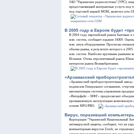
ЗАО "Украинские радиосистемы" (УРС), нац
предоставляющий контрактные услуги под 
под торговой маркой МОБІ, включил сеть G
В 2005 году в Европе будет «п
В 2004 году европейский рынок бытовых и
млн. систем, сообщает издание JARN. Оценк
млн. штук оборудования. Прогнозы специа
объема рынка, в результате которого в 200
млн. систем. Наиболее крупными рынками к
Испания. Очень перспективный рынок Южно
интересен рынок Великобритании.
«Арзамасский приборостроите
«Арзамасский приборостроительный завод
подписали Генеральное соглашение, очерчив
автоматизации системы управления предпри
«Интерфейс – МФГ» предполагают объедине
промышленную эксплуатацию комплексную а
основе MFG/PRO.
Вирус, поразивший компьютеры
Корпорация “Украинский Национальный Ант
антивирусной защиты, сообщает, что на укр
компьютерным вирусом Zotob, не отразилась
случая поражения; примерно так же можно о