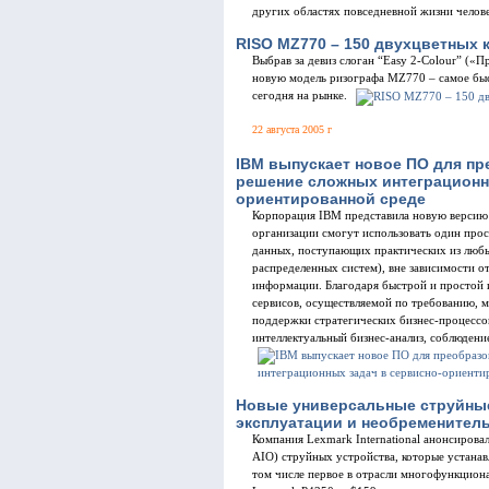
других областях повседневной жизни челове
RISO MZ770 – 150 двухцветных 
Выбрав за девиз слоган “Easy 2-Colour” («П
новую модель ризографа MZ770 – самое быс
сегодня на рынке.
22 августа 2005 г
IBM выпускает новое ПО для п
решение сложных интеграционн
ориентированной среде
Корпорация IBM представила новую версию
организации смогут использовать один про
данных, поступающих практических из любы
распределенных систем), вне зависимости о
информации. Благодаря быстрой и простой 
сервисов, осуществляемой по требованию,
поддержки стратегических бизнес-процессо
интеллектуальный бизнес-анализ, соблюдени
Новые универсальные струйные
эксплуатации и необременител
Компания Lexmark International анонсировал
AIO) струйных устройства, которые устанав
том числе первое в отрасли многофункцион