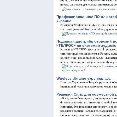
корпус, выполненный в профессиональном ст
идеальная модель для съемки спортивных со
Профессиональное ПО для стаб
Украине
Компании Nordicmind и «Киев-Тек» заключи
ключевых решений Nordicmind на украинско
Подписан дистрибьюторский до
«ТЕЛРОС» по системам аудиок
Компания «ТЕЛРОС» (российский производи
единственный производитель в России, раз
обеспечение) предоставила АООТ «Банкомсв
по системам аудиоконференц-связи «Конгрес
Wireless Ukraine укрупнилась
В состав Украинского Тетрафорума при Wire
International, увеличив количество членов а
Решения Citrix для совместной
«Все должно быть просто, но не проще, чем
бизнеса возможно практически из любой точ
Интернет. Эта тенденция определяет необх
реального времени. Следуя требованиями би
мировой лидер в области инфраструктуры д