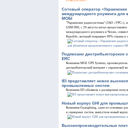
29 августа 2005 г
Сотовый оператор «Украинские
международного роуминга для 
МОБІ
"Украинские радиосистемы" (ЗАО «УРС»), н
GSM-900, с 29 августа начал предоставлят
международного роуминга в Чехии, совмест
Republic, который покрывает 99% страны и 
Подписано дистрибьюторское с
ERC
Компания MGE UPS Systems, производитель 
дистрибьюторский контракт с украинской к
IEI представляет новое высоко
промышленных систем
Компания IEI объявила о расширении попу
Новый корпус GHI для промышл
Компания Guanghsing, один из основных ра
и серверных систем, выпустила новый корпу
Высокопроизводительные платфо