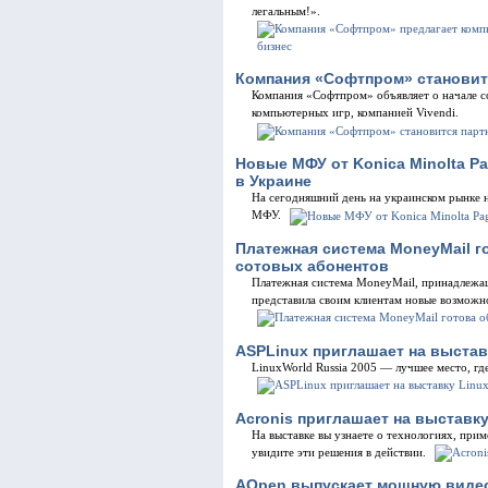
легальным!».
Компания «Софтпром» становитс
Компания «Софтпром» объявляет о начале с
компьютерных игр, компанией Vivendi.
Новые МФУ от Konica Minolta Pa
в Украине
На сегодняшний день на украинском рынке 
МФУ.
Платежная система MoneyMail г
сотовых абонентов
Платежная система MoneyMail, принадлеж
представила своим клиентам новые возможно
ASPLinux приглашает на выставк
LinuxWorld Russia 2005 — лучшее место, гд
Acronis приглашает на выставку
На выставке вы узнаете о технологиях, при
увидите эти решения в действии.
АOpen выпускает мощную видео