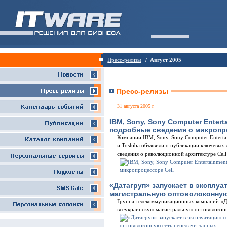
Пресс-релизы
/ Август 2005
Пресс-релизы
31 августа 2005 г
IBM, Sony, Sony Computer Enter
подробные сведения о микропро
Компании IBM, Sony, Sony Computer Enterta
и Toshiba объявили о публикации ключевых
сведения о революционной архитектуре Cell
«Датагруп» запускает в эксплу
магистральную оптоволоконную
Группа телекоммуникационных компаний «Д
всеукраинскую магистральную оптоволокон