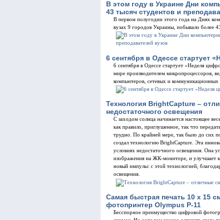
В этом году в Украине Дни комп
43 тысяч студентов и преподав
В первом полугодии этого года на Днях ком
вузах 9 городов Украины, побывало более 4
6 сентября в Одессе стартует «
6 сентября в Одессе стартует «Неделя цифр
мире производителем микропроцессоров, в
компьютеров, сетевых и коммуникационных п
Технология BrightCapture – отл
недостаточного освещения
С заходом солнца начинается настоящее вес
как правило, приглушенное, так что переда
трудно. По крайней мере, так было до сих 
создал технологию BrightCapture. Эта инно
условиях недостаточного освещения. Она у
изображения на ЖК-мониторе, и улучшает к
новый импульс с этой технологией, благод
освещения.
Самая быстрая печать 10 x 15 
фотопринтер Olympus P-11
Бесспорное преимущество цифровой фотогра