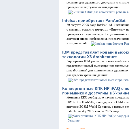
решения для удаленного доступа к компьюте
проведения виртуальных конференций.
Intelsat приобретает PanAmSat
29 августа 2005 года Intelsat Ltd. и компа
о слиянии, согласно которому «Интелсат» пр
приведет к созданию первой спутниковой ко
доставки видео изображения, передачи кор
коммуникаций.
IBM представляет новый высок
технологии X3 Architecture
Корпорация IBM расширяет свое семейство се
представлен новый высокопроизводительный
разработанный для применения в удаленных
для средств хранения данных.
Конвергентные КПК HP iPAQ с 
приемником доступны в Украин
Компания ERC сообщила о начале продаж н
HW6510 и HW6515, с поддержкой GSM и вс
выставке 3GSM World Congress, а первые д
Lab University 2005 в июле 2005 года.