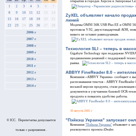
открытии в городах Херсон и Запорожье С
1
2
3
4
5
6
7
8
9
10
11
12
13
14
ZyXEL объявляет начало прода
15
16
17
18
19
20
21
линий
Модемы OMNI 56K USB Plus EE и OMNI 56K
22
23
24
25
26
27
28
протокола V.92, двухстандартный АОН, повы
2006 г
никого не оставит равнодушным.
2007 г
2008 г
Технология SLI – теперь в масс
2009 г
Gigabyte Technology при поддержке NVIDIA
продвижению решений с поддержкой технолог
2010 г
рынка.
2011 г
ABBYY FineReader 8.0 – интелл
2012 г
Компания «ABBYY Украина» сообщает о вых
2013 г
распознавания текстов - ABBYY FineReader
2014 г
восьмой версии продукта, стали реализация
документов и улучшении базовой OCR-техно
продукта и повысить удобство работы.
30 августа 2005 г
"Пэйкэш Украина" запускает он
© ICC. Перепечатка допускается
Компания
"Пэйкэш Украина"
объявляет о зап
реализуемого проекта iDealer.
только с разрешения .