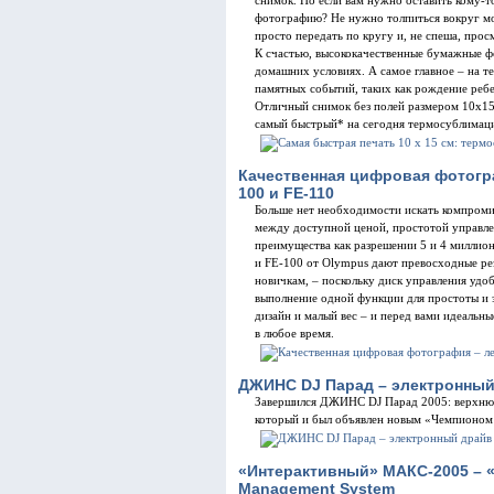
снимок. Но если вам нужно оставить кому-т
фотографию? Не нужно толпиться вокруг м
просто передать по кругу и, не спеша, прос
К счастью, высококачественные бумажные ф
домашних условиях. А самое главное – на 
памятных событий, таких как рождение ребе
Отличный снимок без полей размером 10х15 с
самый быстрый* на сегодня термосублимац
Качественная цифровая фотогра
100 и FE-110
Больше нет необходимости искать компроми
между доступной ценой, простотой управлен
преимущества как разрешении 5 и 4 миллион
и FE-100 от Olympus дают превосходные ре
новичкам, – поскольку диск управления удо
выполнение одной функции для простоты и 
дизайн и малый вес – и перед вами идеальн
в любое время.
ДЖИНС DJ Парад – электронный 
Завершился ДЖИНС DJ Парад 2005: верхнюю
который и был объявлен новым «Чемпионом
«Интерактивный» МАКС-2005 – «
Management System