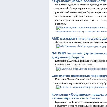
открывают новые возможности
По словам одного из высших руководителей 
технологий, быстрое распространение услу
разработкой новых энергосберегающих и вы
мобильных устройствах означает начало эп
распространение мобильных устройств откр
развития.
AMD вызывает Intel на дуэль 
Дуэль должна выявить реальную производит
NAUMEN знакомит украинские ко
документооборота
Компания NAUMEN приняла участие в пров
прошедшего 13 августа в Киеве.
Семейство карманных переводч
Компания "МедиаЛингва" сообщает о выходе 
английских карманных переводчиков под бре
Компания «Софтпром» предлаг
легализировать свой бизнес
Компания «Софтпром», официальный дистриб
объявляет о старте специальной акции для 