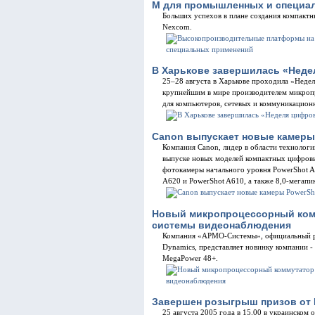
M для промышленных и специа
Больших успехов в плане создания компакт
Nexcom.
В Харькове завершилась «Недел
25–28 августа в Харькове проходила «Недел
крупнейшим в мире производителем микроп
для компьютеров, сетевых и коммуникационн
Canon выпускает новые камеры 
Компания Canon, лидер в области технолог
выпуске новых моделей компактных цифровы
фотокамеры начального уровня PowerShot 
A620 и PowerShot A610, а также 8,0-мегапи
Новый микропроцессорный комм
системы видеонаблюдения
Компания «АРМО-Системы», официальный р
Dynamics, представляет новинку компании 
MegaPower 48+.
Завершен розыгрыш призов от 
25 августа 2005 года в 15.00 в украинском