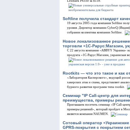
Lexmark P4350 за $159.
Softline получила стандарт каче
19 августа 2005 года компания Softline по
уровня. Директор компании CyberQ (Индия
собрании коллектива компании Softline.
Новое локализованное решение
торговли «1С-Рарус:Магазин, ук
С 22 августа компания «ABBYY Украина» н
продукта «1С-Рарус:Магазин, украинская ве
Rootkits — что это такое и как 
«Лаборатория Касперского», ведущий росси
хакерских атак и спама, представляет анал
бурного развития программ типа rootkit.
Семинар "IP Call-центр для инт
преимущества, примеры решен
Приглашаем посетить семинар «IP Call-цент
примеры решений», который пройдет в Моск
является компания NAUMEN.
Cотовый оператор «Украинские
GPRS-покрытия с покрытием се