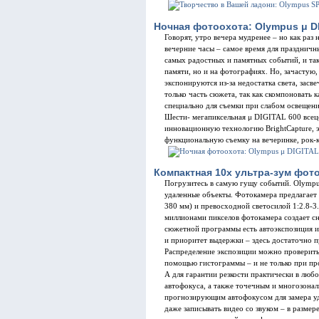
Ночная фотоохота: Olympus μ D
Говорят, утро вечера мудренее – но как раз
вечерние часы – самое время для праздничн
самых радостных и памятных событий, и так
памяти, но и на фотографиях. Но, зачастую,
экспонируются из-за недостатка света, засв
только часть сюжета, так как скомпоновать 
специально для съемки при слабом освещен
Шести- мегапиксельная μ DIGITAL 600 всец
инновационную технологию BrightCapture, 
функциональную съемку на вечеринке, рок-к
Компактная 10x ультра-зум фото
Погрузитесь в самую гущу событий. Olymp
удаленные объекты. Фотокамера предлагает 
380 мм) и превосходной светосилой 1:2.8-3
миллионами пикселов фотокамера создает 
сюжетной программы есть автоэкспозиция и
и приоритет выдержки – здесь достаточно п
Распределение экспозиции можно проверить
помощью гистограммы – и не только при про
А для гарантии резкости практически в лю
автофокуса, а также точечным и многозонал
прогнозирующим автофокусом для замера 
даже записывать видео со звуком – в разме