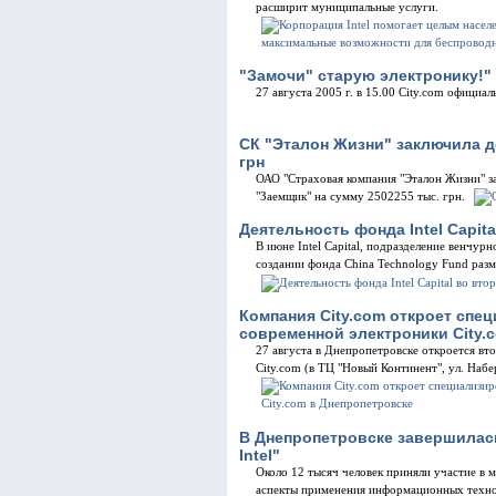
расширит муниципальные услуги.
"Замочи" старую электронику!"
27 августа 2005 г. в 15.00 City.com официал
СК "Эталон Жизни" заключила д
грн
ОАО "Страховая компания "Эталон Жизни" з
"Заемщик" на сумму 2502255 тыс. грн.
Деятельность фонда Intel Capita
В июне Intel Capital, подразделение венчур
создании фонда China Technology Fund раз
Компания City.com откроет спе
современной электроники City.
27 августа в Днепропетровске откроется вт
City.com (в ТЦ "Новый Континент", ул. Наб
В Днепропетровске завершилас
Intel"
Около 12 тысяч человек приняли участие в
аспекты применения информационных техноло