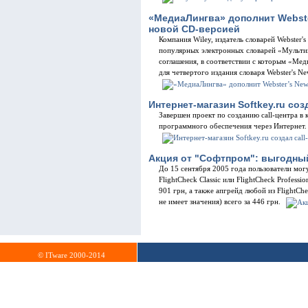
«МедиаЛингва» дополнит Webster
новой CD-версией
Компания Wiley, издатель словарей Webster'
популярных электронных словарей «Мульти
соглашения, в соответствии с которым «Ме
для четвертого издания словаря Webster's Ne
Интернет-магазин Softkey.ru соз
Завершен проект по созданию call-центра 
программного обеспечения через Интернет.
Акция от "Софтпром": выгодный
До 15 сентября 2005 года пользователи мог
FlightCheck Classic или FlightCheck Professi
901 грн, а также апгрейд любой из FlightChe
не имеет значения) всего за 446 грн.
© ITware 2000-2014