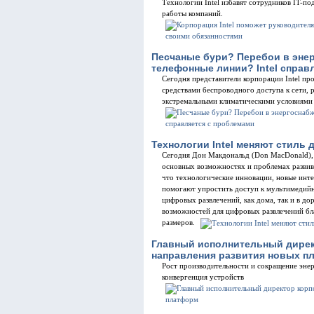
Технологии Intel избавят сотрудников IT-п
работы компаний.
Песчаные бури? Перебои в эне
телефонные линии? Intel справ
Сегодня представители корпорации Intel п
средствами беспроводного доступа к сети, 
экстремальными климатическими условиями
Технологии Intel меняют стиль
Сегодня Дон Макдональд (Don MacDonald), о
основных возможностях и проблемах развив
что технологические инновации, новые инт
помогают упростить доступ к мультимедийн
цифровых развлечений, как дома, так и в до
возможностей для цифровых развлечений бл
размеров.
Главный исполнительный дирек
направления развития новых п
Рост производительности и сокращение эне
конвергенция устройств