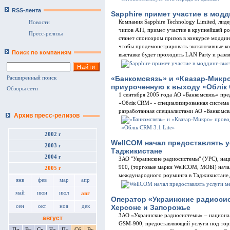
RSS-лента
Sapphire примет участие в мод
Компания Sapphire Technology Limited, лид
Новости
чипов ATI, примет участие в крупнейшей ро
Пресс-релизы
станет спонсором призов в конкурсе моддин
чтобы продемонстрировать эксклюзивные ко
Поиск по компаниям
выставке будет проходить LAN Party и разли
«Банкомсвязь» и «Квазар-Микр
Расширенный поиск
приуроченную к выходу «Облік C
Обзоры сети
1 сентября 2005 года АО «Банкомсвязь» пре
«Облік CRM» - специализированная система
разработанная специалистами АО «Банкомсв
Архив пресс-релизов
2002 г
WellCOM начал предоставлять у
2003 г
Таджикистане
2004 г
ЗАО "Украинские радиосистемы" (УРС), нац
900, (торговые марки WellCOM, МОБІ) нача
2005 г
международного роуминга в Таджикистане, с
янв
фев
мар
апр
май
июн
июл
авг
Оператор «Украинские радиоси
сен
окт
ноя
дек
Херсоне и Запорожье
ЗАО «Украинские радиосистемы» – национал
август
GSM-900, предоставляющий услуги под то
Пн
Вт
Ср
Чт
Пт
Сб
Вс