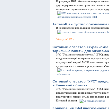
Корпорация IBM объявила о выпуске модели I
двухъядерным процессором Intel, полность
серверов и с применением строгих процедур 
Terrasoft выпустил обновление в
В новой версии продолжают совершенствова
26 августа 2005 г
Сотовый оператор «Украинские
тарифные пакеты для бизнес-а
ЗАО "Украинские радиосистемы" (УРС), нац
предоставляющий контрактные услуги под 
под торговой маркой МОБІ, ввел новые тар
существующих и новых корпоративных абон
Сотовый оператор "УРС" продо
в Киевской области
ЗАО "Украинские радиосистемы" (УРС), нац
предоставляющий контрактные услуги под 
под торговой маркой МОБІ, продолжает ра
Киевской области.
Корпорация Intel прогнозирует