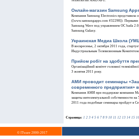
технологии AMD APU.
Онлайн-магазин Samsung Apps
Компания Samsung Electronics представила 
([www.samsungapps.com #32298]). Первыми 
Samsung Wave под управлением ОС bada 2.0, 
Samsung Galaxy.
Украинская Медиа Школа (УМШ
В воскресенье, 2 октября 2011 года, старт
Индустриальным Телевизионным Комитетом
Прийом робіт на здобуття пре
Організаційний комітет головної телевізійн
3 жовтня 2011 року.
АМИ проводит семинары «Защ
современного предприятия» в 
Компания АМИ при поддержке компании Май
защиты интеллектуальной собственности на
2011 года подобные семинары пройдут в Сев
Страница:
1
2
3
4
5
6
7
8
9
10
11
12
13
14
15
1
© ITware 2000-2017