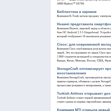
AMD Radeon™ E6760.
Библиотека в кармане
Компания K-Trade начала продажу электрон
Huawei представила смартфон
Компания Huawei, мировой лидер в области
базе ОС Android 2.3.5 Gingerbread. Устро
который отображает 16 миллионов реальных
Cisco: для современной молод
Компания Cisco опубликовала результаты м
людей. Это исследование по заказу Cisco пр
2.800 студентов колледжей и специалистов н
Канаде, Китае, Мексике, России, США, Фран
StorageCraft оптимизирует п
восстановления
Компания StorageCraft, производитель прог
защиты серверов, объявила о релизе Storag
процессами резервного копирования, а такж
Turkish Airlines открывает до
Turkish Airlines станет первой авиакомпани
станет одним из первых европейских авиапе
Компания MTI открыла новый