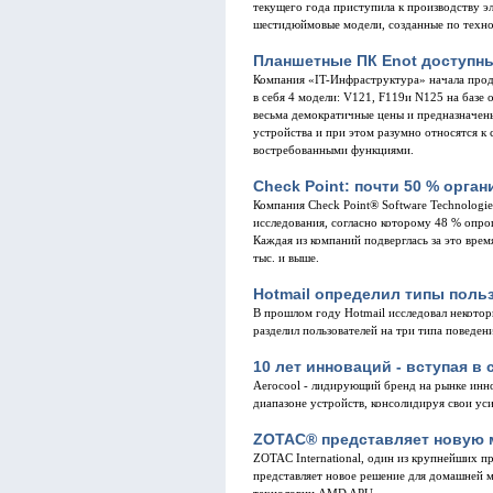
текущего года приступила к производству э
шестидюймовые модели, созданные по техно
Планшетные ПК Enot доступны
Компания «IT-Инфраструктура» начала прод
в себя 4 модели: V121, F119и N125 на баз
весьма демократичные цены и предназначен
устройства и при этом разумно относятся к 
востребованными функциями.
Check Point: почти 50 % орг
Компания Check Point® Software Technologie
исследования, согласно которому 48 % опро
Каждая из компаний подверглась за это врем
тыс. и выше.
Hotmail определил типы поль
В прошлом году Hotmail исследовал некоторы
разделил пользователей на три типа поведения
10 лет инноваций - вступая в
Aeroсool - лидирующий бренд на рынке инно
диапазоне устройств, консолидируя свои ус
ZOTAC® представляет новую м
ZOTAC International, один из крупнейших п
представляет новое решение для домашней 