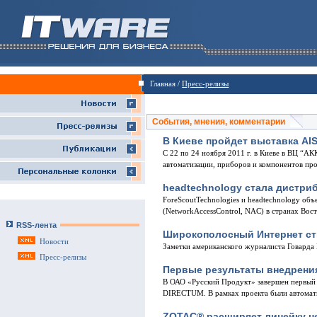
Главная /
Пресс-релизы
События, мнения, комментарии
В Киеве пройдет выставка AIS
С 22 по 24 ноября 2011 г. в Киеве в ВЦ “А
автоматизации, приборов и компонентов пр
headtechnology стала дистри
ForeScoutTechnologies и headtechnology об
(NetworkAccessControl, NAC) в странах Вос
RSS-лента
Широкополосный Интернет ст
Новости
Заметки американского журналиста Говарда 
Пресс-релизы
Первые результаты внедрени
В ОАО «Русский Продукт» завершен первый 
DIRECTUM. В рамках проекта были автомат
ZOTAC® расширяет линейку н