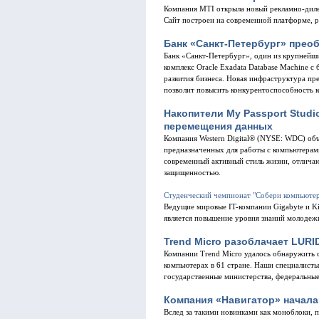
Компания MTI открыла новый рекламно-дилер
Сайт построен на современной платформе, 
Банк «Санкт-Петербург» преоб
Банк «Санкт-Петербург», один из крупнейш
комплекс Oracle Exadata Database Machine с
развития бизнеса. Новая инфраструктура пр
позволит повысить конкурентоспособность к
Накопители My Passport Studi
перемещения данных
Компания Western Digital® (NYSE: WDC) объ
предназначенных для работы с компьютерами
современный активный стиль жизни, отлича
защищенностью.
Студенческий чемпионат "Собери компьюте
Ведущие мировые IT-компании Gigabyte и K
является повышение уровня знаний молодеж
Trend Micro разоблачает LURI
Компании Trend Micro удалось обнаружить 
компьютерах в 61 стране. Наши специалисты
государственные министерства, федеральные
Компания «Навигатор» начала
Вслед за такими новинками как моноблоки, 