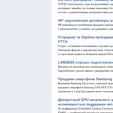
ZOTAC International, один из крупнейших п
расширяет линейку доступных видеокарт GeF
систем с ограниченными возможностями ра
HP: европейские ретейлеры 
HP рекомендует ретейлерам внедрять иннов
в экономических условиях сегодняшнего дня
Угорщина та Україна приєдну
FTTH
Згідно з останніми показниками галузевої о
Світовому форумі з широкосмугових техноло
го зростання кількості абонентів мережі Fib
LANXESS хорошо подготовлен 
Концерн по производству специальной хими
Европейским союзом закона о маркировке ши
Продажи смартфона Samsung G
Компания Samsung Electronics, мировой лид
продажи смартфона Samsung GALAXY S II (
показатель в 5 млн был удвоен всего за восем
Дискретный GPU начального 
возможностью поддержки неск
На конференции Embedded Systems Confere
E6460 ― графический процессор начального