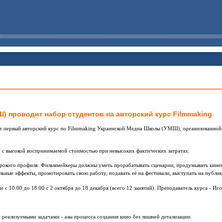
) проводит набор студентов на авторский курс Filmmaking
тует первый авторский курс по Filmmaking Украинской Медиа Школы (УМШ), организованн
но с высокой воспринимаемой стоимостью при невысоких фактических затратах.
рокого профиля. Фильммейкеры должны уметь прорабатывать сценарии, продумывать кине
льные эффекты, промотировать свою работу, подавать её на фестивали, выступать на публик
 с 10:00 до 18:00 с 2 октября до 18 декабря (всего 12 занятий). Преподаватель курса - Иг
 реализуемыми задачами - азы процесса создания кино без лишней детализации.