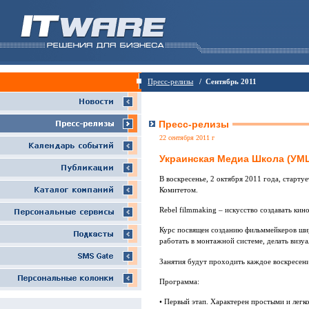
Пресс-релизы
/ Сентябрь 2011
Пресс-релизы
22 сентября 2011 г
Украинская Медиа Школа (УМШ
В воскресенье, 2 октября 2011 года, стар
Комитетом.
Rebel filmmaking – искусство создавать ки
Курс посвящен созданию фильммейкеров ши
работать в монтажной системе, делать визуа
Занятия будут проходить каждое воскресение
Программа:
• Первый этап. Характерен простыми и легко