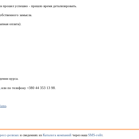
ов прошел успешно - пришло время детализировать.
собственного замысла.
апная оплата).
дении курса.
s
или по телефону +380 44 353 13 98.
/ums
.
ресс-релизах
и сведениях из
Каталога компаний
через наш
SMS-гейт
.