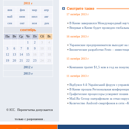
2011 г
Смотрите также
янв
фев
мар
апр
17 октября 2013 г
май
июн
июл
авг
•
В Киеве завершился Международный науч
сен
окт
ноя
дек
•
Впервые в Киеве будет проведен глобаль
сентябрь
16 октября 2013 г
Пн
Вт
Ср
Чт
Пт
Сб
Вс
1
2
3
4
•
Украинские предприниматели выходят на
5
6
7
8
9
10
11
•
Бионические разработки Festo – инвестиц
12
13
14
15
16
17
18
15 октября 2013 г
19
20
21
22
23
24
25
•
Компании тратят $1,5 млн в год на покуп
2012 г
2013 г
11 октября 2013 г
•
Відбувся 4-й Український форум з управл
•
В Киеве прошла Региональная конференц
•
Графические процессоры ускоряют пошив
•
Mail.Ru Group оштрафовали за отказ нару
•
Количество Android-смартфонов в сети «К
© ICC. Перепечатка допускается
только с разрешения .