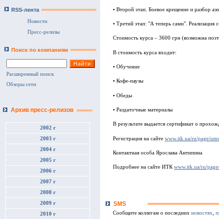
• Второй этап. Боевое крещение и разбор аз
RSS-лента
Новости
• Третий этап: "А теперь сами". Реализация 
Пресс-релизы
Стоимость курса – 3600 грн (возможна поэт
Поиск по компаниям
В стоимость курса входит:
• Обучение
Расширенный поиск
• Кофе-паузы
Обзоры сети
• Обеды
Архив пресс-релизов
• Раздаточные материалы
В результате выдается сертификат о прохож
2002 г
Регистрация на сайте
www.itk.ua/ru/page/um
2003 г
2004 г
Контактная особа Ярослава Антипина
2005 г
Подробнее на сайте ИТК
www.itk.ua/ru/page
2006 г
2007 г
2008 г
SMS
2009 г
Сообщите коллегам о последних
новостях
,
п
2010 г