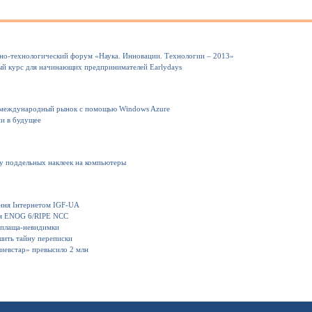
но-технологический форум «Наука. Инновации. Технологии – 2013»
ный курс для начинающих предпринимателей Earlydays
 международный рынок с помощью Windows Azure
ии в будущее
ку поддельных наклеек на компьютеры
іння Інтернетом IGF-UA
ия ENOG 6/RIPE NCC
 плаща-невидимки
шить тайну переписки
иевстар» превысило 2 млн