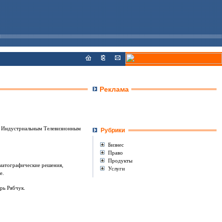
Реклама
ой Индустриальным Телевизионным
Рубрики
Бизнес
Право
Продукты
матографические решения,
Услуги
е.
орь Рябчук.