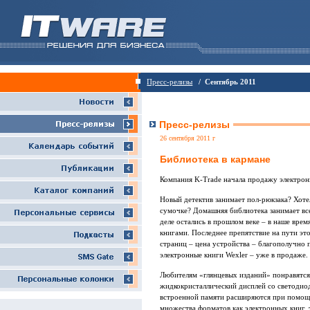
Пресс-релизы
/ Сентябрь 2011
Пресс-релизы
26 сентября 2011 г
Библиотека в кармане
Компания K-Trade начала продажу электрон
Новый детектив занимает пол-рюкзака? Хоте
сумочке? Домашняя библиотека занимает вс
деле остались в прошлом веке – в наше вре
книгами. Последнее препятствие на пути эт
страниц – цена устройства – благополучно
электронные книги Wexler – уже в продаже.
Любителям «глянцевых изданий» понравятся
жидкокристаллический дисплей со светодио
встроенной памяти расширяются при помощ
множества форматов как электронных книг, 