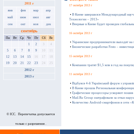
2011 г
17 октября 2013 г
янв
фев
мар
апр
•
В Киеве завершился Международный науч
май
июн
июл
авг
Технологии – 2013»
•
Впервые в Киеве будет проведен глобаль
сен
окт
ноя
дек
сентябрь
16 октября 2013 г
Пн
Вт
Ср
Чт
Пт
Сб
Вс
•
Украинские предприниматели выходят на
1
2
3
4
•
Бионические разработки Festo – инвестиц
5
6
7
8
9
10
11
15 октября 2013 г
12
13
14
15
16
17
18
19
20
21
22
23
24
25
•
Компании тратят $1,5 млн в год на покуп
2012 г
11 октября 2013 г
2013 г
•
Відбувся 4-й Український форум з управл
•
В Киеве прошла Региональная конференц
•
Графические процессоры ускоряют пошив
•
Mail.Ru Group оштрафовали за отказ нару
•
Количество Android-смартфонов в сети «К
© ICC. Перепечатка допускается
только с разрешения .