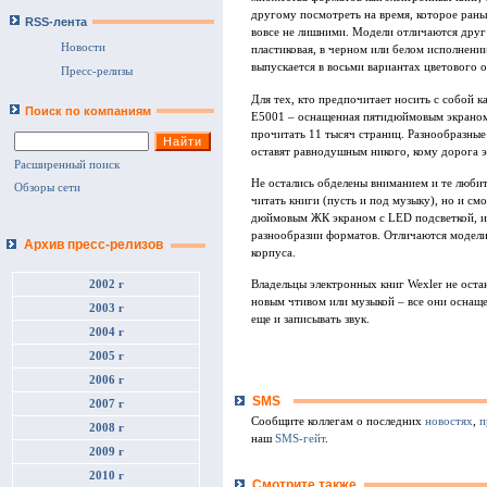
другому посмотреть на время, которое рань
RSS-лента
вовсе не лишними. Модели отличаются друг
Новости
пластиковая, в черном или белом исполнени
выпускается в восьми вариантах цветового 
Пресс-релизы
Для тех, кто предпочитает носить с собой к
Поиск по компаниям
E5001 – оснащенная пятидюймовым экраном 
прочитать 11 тысяч страниц. Разнообразные
оставят равнодушным никого, кому дорога э
Расширенный поиск
Не остались обделены вниманием и те любит
Обзоры сети
читать книги (пусть и под музыку), но и с
дюймовым ЖК экраном с LED подсветкой, и 
разнообразии форматов. Отличаются модел
Архив пресс-релизов
корпуса.
2002 г
Владельцы электронных книг Wexler не остан
новым чтивом или музыкой – все они оснащ
2003 г
еще и записывать звук.
2004 г
2005 г
2006 г
SMS
2007 г
Сообщите коллегам о последних
новостях
,
п
2008 г
наш
SMS-гейт
.
2009 г
2010 г
Смотрите также