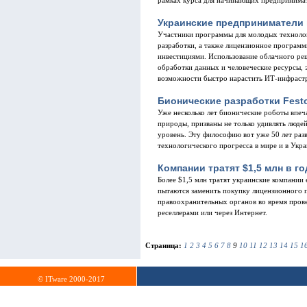
рамках курса для начинающих предпринимат
Украинские предприниматели
Участники программы для молодых технолог
разработки, а также лицензионное программ
инвестициями. Использование облачного ре
обработки данных и человеческие ресурсы, 
возможности быстро нарастить ИТ-инфраст
Бионические разработки Fest
Уже несколько лет бионические роботы впеча
природы, призваны не только удивлять люде
уровень. Эту философию вот уже 50 лет разв
технологического прогресса в мире и в Укра
Компании тратят $1,5 млн в г
Более $1,5 млн тратят украинские компании
пытаются заменить покупку лицензионного п
правоохранительных органов во время пров
реселлерами или через Интернет.
Страница:
1
2
3
4
5
6
7
8
9
10
11
12
13
14
15
1
© ITware 2000-2017