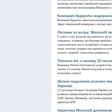
насколько интенсивно украинские предприят
интенсивностью использования Интернета и 
Компания Supportio модерниз
Компания Supportio закончила модернизаци
сфере электронной коммерции и процессинг
Питание из ветра: Microsoft 
С самого утра, когда вы просыпаетесь, вы 
освещение, телевизор, все бытовые приборы
самостоятельно могут потреблять столько же
среде, поэтому недавно она перешла на исп
помочь «зеленой» энергетике развиваться.
Telesens Int. к своему 15-ле
Компания Telesens International, разработ
своему 15-летнему юбилею подошла в стату
нескольких странах.
Шляхи подолання штучних пер
Харкова
12 листопада Інтернет Асоціація України в
розвитку підприємництва на телекомунікацій
ІнАУ, Дмитро Онищенко, заступник директор
директор ІнАУ.
Ініціатива Microsoft допомагає