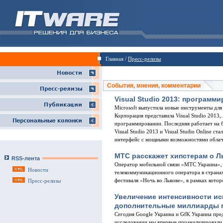
Главная /
Пресс-релизы
События, мнения, комментарии
Visual Studio 2013: программ
Microsoft выпустила новые инструменты для
Корпорация представила Visual Studio 2013,
программировании. Последняя работает на 
Visual Studio 2013 и Visual Studio Online с
интерфейс с мощными возможностями обла
МТС расскажет хипстерам о 
RSS-лента
Оператор мобильной связи «МТС Украина»,
Новости
телекоммуникационного оператора в страна
фестиваля «Ночь во Львове», в рамках котор
Пресс-релизы
Увеличение интенсивности ис
дополнительные миллиарды 
Сегодня Google Украина и GfK Украина пред
исследовании мы впервые проанализировали 