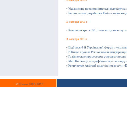
•
Украинские предприниматели выходят на
•
Бионические разработки Festo – инвестиц
15 октября 2013 г
•
Компании тратят $1,5 млн в год на покуп
11 октября 2013 г
•
Відбувся 4-й Український форум з управл
•
В Киеве прошла Региональная конференц
•
Графические процессоры ускоряют пошив
•
Mail.Ru Group оштрафовали за отказ нару
•
Количество Android-смартфонов в сети «К
©
ITware 2000-2013