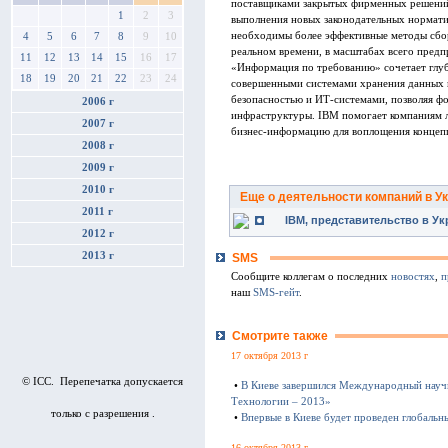
поставщиками закрытых фирменных решений
1
2
3
выполнения новых законодательных нормати
необходимы более эффективные методы сбор
4
5
6
7
8
9
10
реальном времени, в масштабах всего пред
11
12
13
14
15
16
17
«Информация по требованию» сочетает глуб
18
19
20
21
22
23
24
совершенными системами хранения данных 
безопасностью и ИТ-системами, позволяя 
2006 г
инфраструктуры. IBM помогает компаниям 
2007 г
бизнес-информацию для воплощения концеп
2008 г
2009 г
2010 г
Еще о деятельности компаний в У
2011 г
IBM, представительство в Ук
2012 г
2013 г
SMS
Сообщите коллегам о последних
новостях
,
п
наш
SMS-гейт
.
Смотрите также
17 октября 2013 г
© ICC. Перепечатка допускается
•
В Киеве завершился Международный науч
Технологии – 2013»
только с разрешения .
•
Впервые в Киеве будет проведен глобаль
16 октября 2013 г