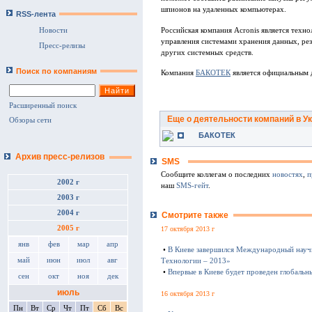
шпионов на удаленных компьютерах.
RSS-лента
Российская компания Acronis является техн
Новости
управления системами хранения данных, рез
Пресс-релизы
других системных средств.
Поиск по компаниям
Компания
БАКОТЕК
является официальным 
Расширенный поиск
Еще о деятельности компаний в У
Обзоры сети
БАКОТЕК
Архив пресс-релизов
SMS
Сообщите коллегам о последних
новостях
,
п
2002 г
наш
SMS-гейт
.
2003 г
2004 г
Смотрите также
2005 г
17 октября 2013 г
янв
фев
мар
апр
•
В Киеве завершился Международный науч
май
июн
июл
авг
Технологии – 2013»
•
Впервые в Киеве будет проведен глобаль
сен
окт
ноя
дек
июль
16 октября 2013 г
Пн
Вт
Ср
Чт
Пт
Сб
Вс