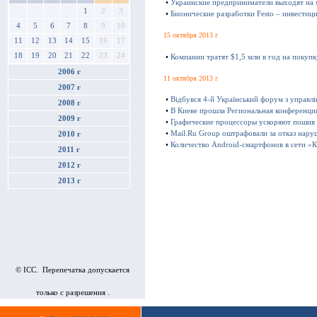
•
Украинские предприниматели выходят на
1
2
3
•
Бионические разработки Festo – инвестиц
4
5
6
7
8
9
10
15 октября 2013 г
11
12
13
14
15
16
17
18
19
20
21
22
23
24
•
Компании тратят $1,5 млн в год на покуп
2006 г
11 октября 2013 г
2007 г
•
Відбувся 4-й Український форум з управл
2008 г
•
В Киеве прошла Региональная конференц
2009 г
•
Графические процессоры ускоряют пошив
•
Mail.Ru Group оштрафовали за отказ нару
2010 г
•
Количество Android-смартфонов в сети «К
2011 г
2012 г
2013 г
© ICC. Перепечатка допускается
только с разрешения .