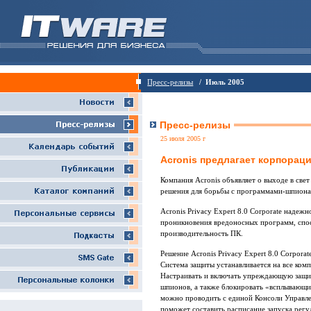
Пресс-релизы
/ Июль 2005
Пресс-релизы
25 июля 2005 г
Acronis предлагает корпорац
Компания Acronis объявляет о выходе в свет
решения для борьбы с программами-шпиона
Acronis Privacy Expert 8.0 Corporate наде
проникновения вредоносных программ, спо
производительность ПК.
Решение Acronis Privacy Expert 8.0 Corpor
Система защиты устанавливается на все комп
Настраивать и включать упреждающую защит
шпионов, а также блокировать «всплывающи
можно проводить с единой Консоли Управле
поможет составить расписание запуска рег