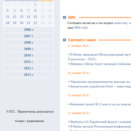
1
2
3
4
5
6
7
8
9
10
11
12
13
14
15
16
17
SMS
Сообщите коллегам о последних
новостях
,
п
18
19
20
21
22
23
24
наш
SMS-гейт
.
2006 г
2007 г
Смотрите также
2008 г
17 октября 2013 г
2009 г
•
В Киеве завершился Международный науч
2010 г
Технологии – 2013»
2011 г
•
Впервые в Киеве будет проведен глобаль
2012 г
16 октября 2013 г
2013 г
•
Украинские предприниматели выходят на
•
Бионические разработки Festo – инвестиц
15 октября 2013 г
•
Компании тратят $1,5 млн в год на покуп
© ICC. Перепечатка допускается
11 октября 2013 г
только с разрешения .
•
Відбувся 4-й Український форум з управл
•
В Киеве прошла Региональная конференц