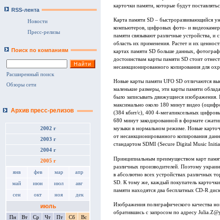
карточки памяти, которые будут поставлятьс
RSS-лента
Карта памяти SD – быстроразвивающийся ун
Новости
компьютеров, цифровых фото- и видеокамер
Пресс-релизы
памяти связывают различные устройства, и 
область их применения. Растет и их ценност
Поиск по компаниям
картах памяти SD больше данных, фотограф
достоинствам карты памяти SD стоит отнес
несанкционированного копирования для охр
Расширенный поиск
Новые карты памяти UFO SD отличаются выс
Обзоры сети
маленькие размеры, эти карты памяти обла
было записывать движущиеся изображения.
максимально около 180 минут видео (оци
Архив пресс-релизов
(384 кбит/с), 400 4-мегапиксельных цифро
680 минут закодированной в формате сжат
2002 г
музыки в нормальном режиме. Новые карточ
от несанкционированного копирования данн
2003 г
стандартом SDMI (Secure Digital Music Initiat
2004 г
Принципиальным преимуществом карт памят
2005 г
различных производителей. Поэтому украин
янв
фев
мар
апр
в абсолютно всех устройствах различных т
SD. К тому же, каждый покупатель карточки
май
июн
июл
авг
памяти находятся два бесплатных CD-R диск
сен
окт
ноя
дек
Изображения полиграфического качества н
июль
обратившись с запросом по адресу
Julia.Z@
Пн
Вт
Ср
Чт
Пт
Сб
Вс