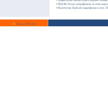
•
Графические процессоры ускоряют пошив
•
Mail.Ru Group оштрафовали за отказ нару
•
Количество Android-смартфонов в сети «К
©
ITware 2000-2013