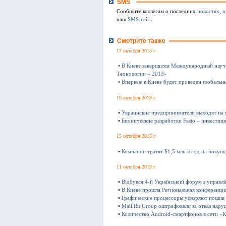
SMS
Сообщите коллегам о последних
новостях
,
п
наш
SMS-гейт
.
Смотрите также
17 октября 2013 г
•
В Киеве завершился Международный науч
Технологии – 2013»
•
Впервые в Киеве будет проведен глобаль
16 октября 2013 г
•
Украинские предприниматели выходят на
•
Бионические разработки Festo – инвестиц
15 октября 2013 г
•
Компании тратят $1,5 млн в год на покуп
11 октября 2013 г
•
Відбувся 4-й Український форум з управл
•
В Киеве прошла Региональная конференц
•
Графические процессоры ускоряют пошив
•
Mail.Ru Group оштрафовали за отказ нару
•
Количество Android-смартфонов в сети «К