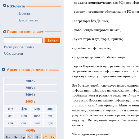
- продажа комплектующих для PC и перифер
RSS-лента
- ремонт и сервисное обслуживание PC и пе
Новости
Пресс-релизы
- операторы Баз Данных;
- фото-центры цифровой печати;
Поиск по компаниям
- бухгалтеры и аудиторы, юристы;
Расширенный поиск
- дизайнеры и фотографы;
Обзоры сети
- студии цифровой обработки видео.
Задача Партнерской программы: организоват
Архив пресс-релизов
сохранности своего информационного потен
надежную защиту и хранение информации.
2002 г
Все больше людей использует информационн
2003 г
информации. Широкое использование инфор
2004 г
проблемы. Рост и развитие технологий так 
прогрессу. Восстановление информации и ее 
2005 г
стоимости самой информации. Многие компа
янв
фев
мар
апр
квалифицированных специалистов и сложных 
услугу и большие вложения в развитие напр
май
июн
июл
авг
вид услуг. Выход только один - обеспечить
сен
окт
ноя
дек
клиента.
июль
Мы предлагаем решение!
Пн
Вт
Ср
Чт
Пт
Сб
Вс