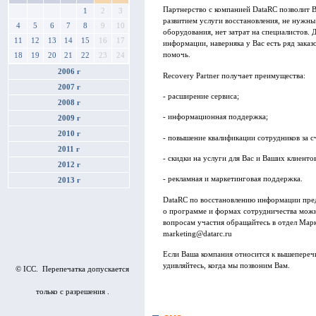
Партнерство с компанией DataRC позволит В
1
2
3
развитием услуги восстановления, не нужн
4
5
6
7
8
9
10
оборудования, нет затрат на специалистов.
11
12
13
14
15
16
17
информации, наверняка у Вас есть ряд заказ
помочь.
18
19
20
21
22
23
24
2006 г
Recovery Partner получает преимущества:
2007 г
- расширение сервиса;
2008 г
- информационная поддержка;
2009 г
2010 г
- повышение квалификации сотрудников за с
2011 г
- скидки на услуги для Вас и Ваших клиентов
2012 г
- рекламная и маркетинговая поддержка.
2013 г
DataRC по восстановлению информации пред
о программе и формах сотрудничества можно уз
вопросам участия обращайтесь в отдел Марк
marketing@datarc.ru
Если Ваша компания относится к вышепереч
удивляйтесь, когда мы позвоним Вам.
© ICC. Перепечатка допускается
только с разрешения .