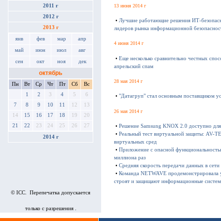
13 июня 2014 г
2011 г
2012 г
•
Лучшие работающие решения ИТ-безопасн
2013 г
лидеров рынка информационной безопаснос
янв
фев
мар
апр
4 июня 2014 г
май
июн
июл
авг
•
Еще несколько сравнительно честных спос
сен
окт
ноя
дек
апрельский спам
октябрь
28 мая 2014 г
Пн
Вт
Ср
Чт
Пт
Сб
Вс
1
2
3
4
5
6
•
"Датагруп" стал основным поставщиком ус
7
8
9
10
11
12
13
26 мая 2014 г
14
15
16
17
18
19
20
21
22
23
24
25
26
27
•
Решение Samsung KNOX 2.0 доступно для
•
Реальный тест виртуальной защиты: AV-T
2014 г
виртуальных сред
•
Приложение с опасной функциональностью
миллиона раз
•
Средняя скорость передачи данных в сети l
•
Команда NETWAVE продемонстрировала уча
строят и защищают информационные систем
© ICC. Перепечатка допускается
только с разрешения .