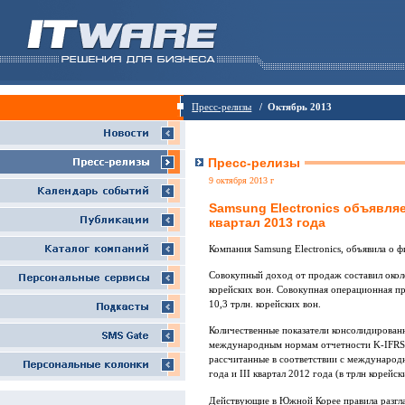
Пресс-релизы
/ Октябрь 2013
Пресс-релизы
9 октября 2013 г
Samsung Electronics объявляе
квартал 2013 года
Компания Samsung Electronics, объявила о фи
Совокупный доход от продаж составил около 
корейских вон. Совокупная операционная при
10,3 трлн. корейских вон.
Количественные показатели консолидирован
международным нормам отчетности K-IFRS. 
рассчитанные в соответствии с международн
года и III квартал 2012 года (в трлн корейск
Действующие в Южной Корее правила разгла