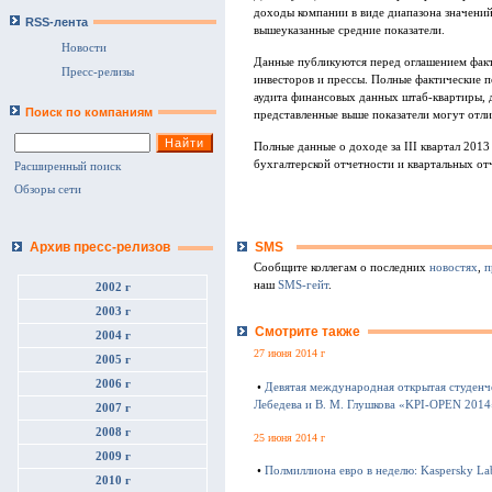
доходы компании в виде диапазона значени
RSS-лента
вышеуказанные средние показатели.
Новости
Данные публикуются перед оглашением факт
Пресс-релизы
инвесторов и прессы. Полные фактические 
аудита финансовых данных штаб-квартиры, 
Поиск по компаниям
представленные выше показатели могут отли
Полные данные о доходе за III квартал 201
бухгалтерской отчетности и квартальных от
Расширенный поиск
Обзоры сети
SMS
Архив пресс-релизов
Сообщите коллегам о последних
новостях
,
п
наш
SMS-гейт
.
2002 г
2003 г
Смотрите также
2004 г
27 июня 2014 г
2005 г
2006 г
•
Девятая международная открытая студенч
Лебедева и В. М. Глушкова «KPI-OPEN 2014
2007 г
2008 г
25 июня 2014 г
2009 г
•
Полмиллиона евро в неделю: Kaspersky La
2010 г