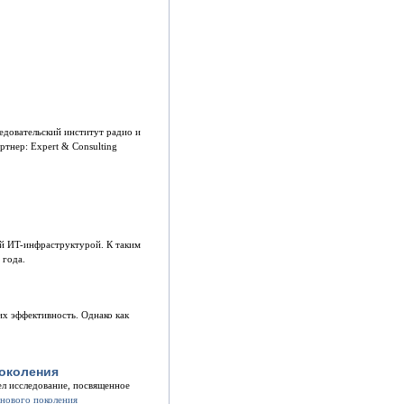
едовательский институт радио и
ртнер: Expert & Consulting
й ИT-инфраструктурой. К таким
 года.
х эффективность. Однако как
поколения
ел исследование, посвященное