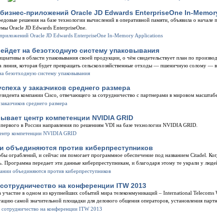
бизнес-приложений Oracle JD Edwards EnterpriseOne In-Memory
редовые решения на базе технологии вычислений в оперативной памяти, объявила о начал
емы Oracle JD Edwards EnterpriseOne.
ерейдет на безотходную систему упаковывания
ициативы в области упаковывания своей продукции, о чём свидетельствует план по произво
на линия, которая будет превращать сельскохозяйственные отходы — пшеничную солому — в
успеха у заказчиков среднего размера
зидента компании Cisco, отвечающего за сотрудничество с партнерами в мировом масштабе
рывает центр компетенции NVIDIA GRID
первого в России направления по решениям VDI на базе технологии NVIDIA GRID.
нии объединяются против киберпреступников
 ограблений, и сейчас им помогает программное обеспечение под названием Citadel. Когд
ль. Программа передает эти данные киберпреступникам, и благодаря этому те украли у люд
сотрудничество на конференции ITW 2013
участие в одном из крупнейших событий мира телекоммуникаций – International Telecoms 
тацию самой значительной площадки для делового общения операторов, установления парт