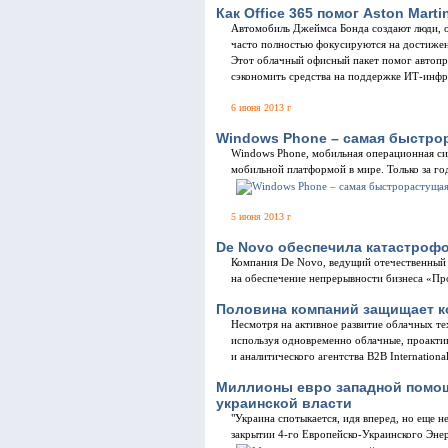
Как Office 365 помог Aston Mart
Автомобиль Джеймса Бонда создают люди, о
часто полностью фокусируются на достижен
Этот облачный офисный пакет помог автопро
сэкономить средства на поддержке ИТ-инф
6 июня 2013 г
Windows Phone – самая быстро
Windows Phone, мобильная операционная сис
мобильной платформой в мире. Только за го
5 июня 2013 г
De Novo обеспечила катастроф
Компания De Novo, ведущий отечественный 
на обеспечение непрерывности бизнеса «Пр
Половина компаний защищает 
Несмотря на активное развитие облачных т
используя одновременно облачные, проакти
и аналитического агентства B2B International
Миллионы евро западной помощи
украинской власти
"Украина спотыкается, идя вперед, но еще н
закрытии 4-го Европейско-Украинского Эне