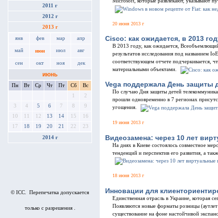
Microsoft, которые развлекают, указывают п
2011 г
2012 г
20 июня 2013 г
2013 г
Cisco: как ожидается, в 2013 
янв
фев
мар
апр
В 2013 году, как ожидается, Всеобъемлющий
май
июл
авг
июн
результатов исследования под названием Io
соответствующем отчете подчеркивается, ч
сен
окт
ноя
дек
материальными объектами.
июнь
Vega поддержала День защиты 
Пн
Вт
Ср
Чт
Пт
Сб
Вс
По случаю Дня защиты детей телекоммуника
1
2
прошли одновременно в 7 регионах присутст
3
4
5
6
7
8
9
угощения.
10
11
12
13
14
15
16
19 июня 2013 г
17
18
19
20
21
22
23
Видеозамена: через 10 лет вир
2014 г
На днях в Киеве состоялось совместное меро
тенденций и перспектив его развития, а та
18 июня 2013 г
Инновации для клиенториентиро
© ICC. Перепечатка допускается
Единственная отрасль в Украине, которая се
Появляются новые форматы розницы (аутлет
только с разрешения .
существование на фоне настойчивой экспан