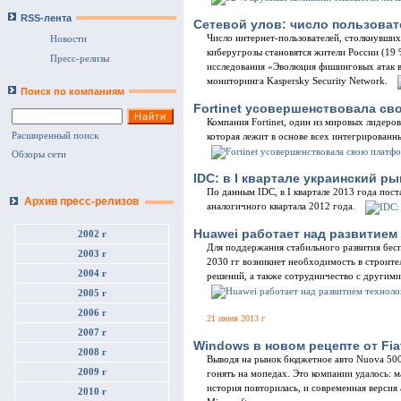
RSS-лента
Сетевой улов: число пользоват
Число интернет-пользователей, столкнувших
Новости
киберугрозы становятся жители России (19 
Пресс-релизы
исследования «Эволюция фишинговых атак в
мониторинга Kaspersky Security Network.
Поиск по компаниям
Fortinet усовершенствовала св
Компания Fortinet, один из мировых лидеро
Расширенный поиск
которая лежит в основе всех интегрированн
Обзоры сети
IDC: в I квартале украинский р
По данным IDC, в I квартале 2013 года пост
Архив пресс-релизов
аналогичного квартала 2012 года.
Huawei работает над развитием
2002 г
Для поддержания стабильного развития бес
2003 г
2030 гг возникнет необходимость в строите
2004 г
решений, а также сотрудничество с другими
2005 г
2006 г
21 июня 2013 г
2007 г
Windows в новом рецепте от Fia
2008 г
Выводя на рынок бюджетное авто Nuova 500,
2009 г
гонять на мопедах. Это компании удалось: 
история повторилась, и современная версия
2010 г