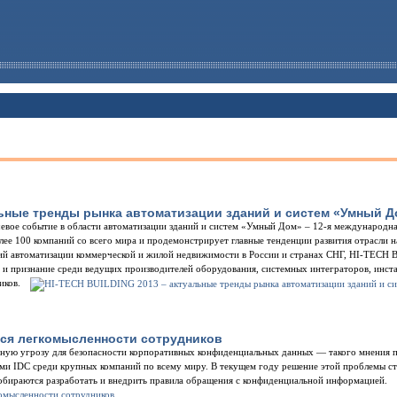
льные тренды рынка автоматизации зданий и систем «Умный 
ючевое событие в области автоматизации зданий и систем «Умный Дом» – 12-я междунаро
олее 100 компаний со всего мира и продемонстрирует главные тенденции развития отрасли 
гий автоматизации коммерческой и жилой недвижимости в России и странах СНГ, HI-TECH 
т и признание среди ведущих производителей оборудования, системных интеграторов, инс
иков.
тся легкомысленности сотрудников
езную угрозу для безопасности корпоративных конфиденциальных данных ― такого мнения
ами IDC среди крупных компаний по всему миру. В текущем году решение этой проблемы с
собираются разработать и внедрить правила обращения с конфиденциальной информацией.