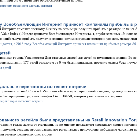
уть, и при этом с ними авто остается доступным по цене.
году Всеобъемлющий Интернет принесет компаниям прибыль в 
 Интернет поможет частному бизнесу во всем мире получить прибыль в размере не менее $
E Value Index («Индекс ценности Всеобъемлющего Интернета»), опубликованных 19 июня ко
то наибольшую прибыль получат компании, оптимизирующие электронную связь между люд
детей
ционная группа Vega провела Дни открытых дверей для детей сотрудников компании. Во в
вия компании, 177 детей возрастом от 6 лет были приглашены посетить офисы Vega, поучас
туальные переговоры вытеснят встречи
приятие компаний Cisco и IT-Solutions «Бизнес-эра с приставкой «видео», где поднималис
кже был продемонстрирован телефон Cisco DX650, который уже появился в Украине.
ванного ретейла были представлены на Retail Innovation For
годня не только далека от стагнации, но по многим показателям переживает период интенсив
 и другие), ведущие игроки расширяют региональное присутствие, небольшим магазинам пр
сии сетевых розничных операторов.