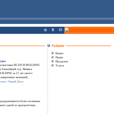
Рубрики
Бизнес
Право
Дом»
Продукты
дная выставка HI-TECH BUILDING
Услуги
на ближайший год. Являясь
BUILDING за 12 лет своего
талляционных компаний,
 придерживаются более половины
танет одной из приоритетных