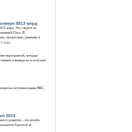
размере $613 млрд
613 млрд. Это следует из
мпанией Cisco. В
ьми, процессами, данными и
ремя мероприятий, которые
твовать в конкурсах и получить
ь вопросы состояния рынка ВКС,
um 2013
ного развития – это ретейл.
иходится бороться за