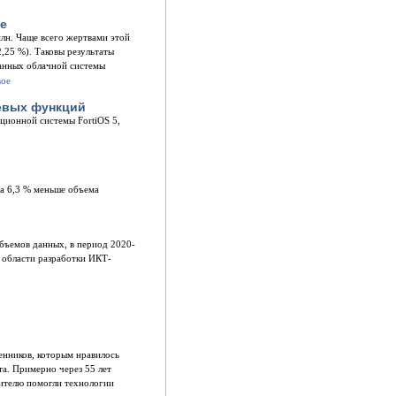
ое
млн. Чаще всего жертвами этой
,25 %). Таковы результаты
данных облачной системы
тевых функций
ционной системы FortiOS 5,
на 6,3 % меньше объема
бъемов данных, в период 2020-
 области разработки ИКТ-
енников, которым нравилось
та. Примерно через 55 лет
дителю помогли технологии