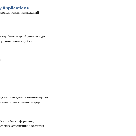
 Applications
е продаж новых приложений
дству безотходной упаковки до
 упаковочные коробки.
.
а оно попадает в компьютер, то
ей уже более полумиллиарда
Week. Эта конференция,
нерских отношений и развития