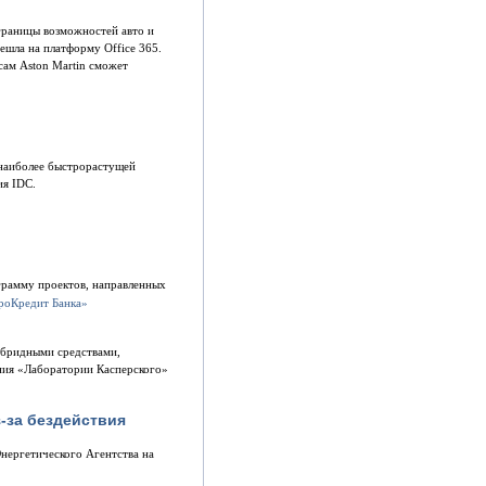
границы возможностей авто и
ешла на платформу Office 365.
сам Aston Martin сможет
а наиболее быстрорастущей
ия IDC.
грамму проектов, направленных
ибридными средствами,
ния «Лаборатории Касперского»
-за бездействия
Энергетического Агентства на