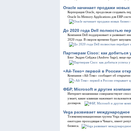
Oracle начинает продажи новых 
Корпорация Oracle, продолжая создавать пе
Oracle In-Memory Applications для ERP-сист
До 2020 года Dell полностью п
Компания Dell поддерживает и развивает ин
2020 года. В скором времени будет запуще
Партнерам Cisco: как добиться 
Блог Эндрю Сейджа (Andrew Sage), вице-пре
«Ай-Теко» первой в России отк
Компания «Ай-Теко» сообщает об открытии 
ФБР, Microsoft и другие компа
Интернет-мошенники совершенствуют способы
узнает, какие клавиши нажимает пользовате
долларов.
Vega развивает международное 
Телекоммуникационная группа Vega приняла 
ежегодно проходящая в Чикаго, имеет репу
бизнеса.