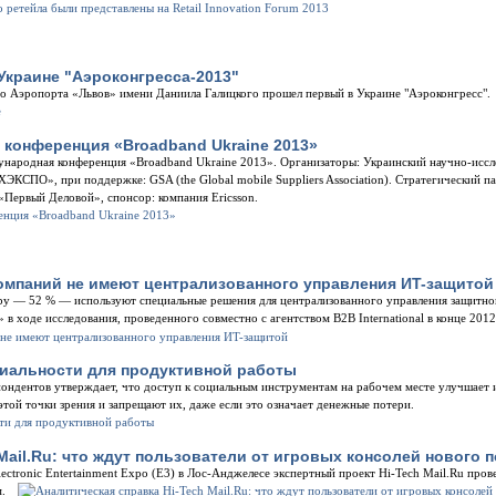
Украине "Аэроконгресса-2013"
о Аэропорта «Львов» имени Даниила Галицкого прошел первый в Украине "Аэроконгресс".
конференция «Broadband Ukraine 2013»
дународная конференция «Broadband Ukraine 2013». Организаторы: Украинский научно-иссл
ХЭКСПО», при поддержке: GSA (the Global mobile Suppliers Association). Стратегический па
«Первый Деловой», спонсор: компания Ericsson.
омпаний не имеют централизованного управления ИT-защитой
ру ― 52 % ― используют специальные решения для централизованного управления защитно
в ходе исследования, проведенного совместно с агентством B2B International в конце 2012
иальности для продуктивной работы
ондентов утверждает, что доступ к социальным инструментам на рабочем месте улучшает и
той точки зрения и запрещают их, даже если это означает денежные потери.
Mail.Ru: что ждут пользователи от игровых консолей нового 
ctronic Entertainment Expo (E3) в Лос-Анджелесе экспертный проект Hi-Tech Mail.Ru пров
м.