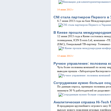
14 июня 2013 г
CNI стала партнером Первого в 
6-7 июня 2013 года на базе Международног
В Киеве прошла международная 
12 июня 2013 года в Киеве состоялась меж
телевидения, ICIN Events Ltd, компания «ТЕ
(E&C), Генеральный ТВ-партнер: Телеканал 
13 июня 2013 г
Ручное управление: половина к
Чуть более половины компаний по всему ми
выводам пришла «Лаборатория Касперского» 
Сотрудникам нужно больше соц
По данным опроса, примерно половина респ
минимум 30 % работодателей не разделяют э
Аналитическая справка Hi-Tech 
В преддверии крупнейшего игрового шоу Ele
выходу нового поколения игровых платфор