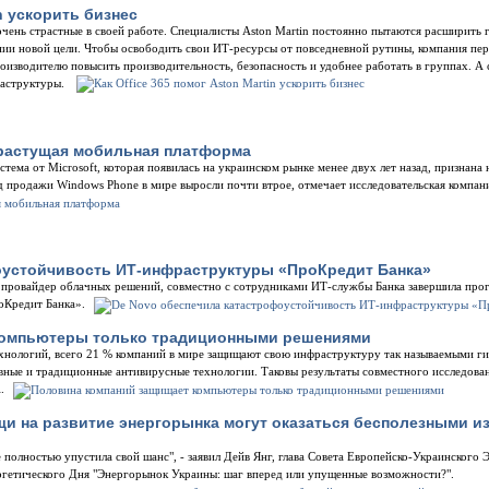
in ускорить бизнес
чень страстные в своей работе. Специалисты Aston Martin постоянно пытаются расширить 
ии новой цели. Чтобы освободить свои ИТ-ресурсы от повседневной рутины, компания пер
изводителю повысить производительность, безопасность и удобнее работать в группах. А 
раструктуры.
растущая мобильная платформа
тема от Microsoft, которая появилась на украинском рынке менее двух лет назад, признан
д продажи Windows Phone в мире выросли почти втрое, отмечает исследовательская компан
оустойчивость ИТ-инфраструктуры «ПроКредит Банка»
провайдер облачных решений, совместно с сотрудниками ИТ-службы Банка завершила про
оКредит Банка».
компьютеры только традиционными решениями
ехнологий, всего 21 % компаний в мире защищают свою инфраструктуру так называемыми г
вные и традиционные антивирусные технологии. Таковы результаты совместного исследова
.
 на развитие энергорынка могут оказаться бесполезными из
е полностью упустила свой шанс", - заявил Дейв Янг, глава Совета Европейско-Украинского 
ргетического Дня "Энергорынок Украины: шаг вперед или упущенные возможности?".