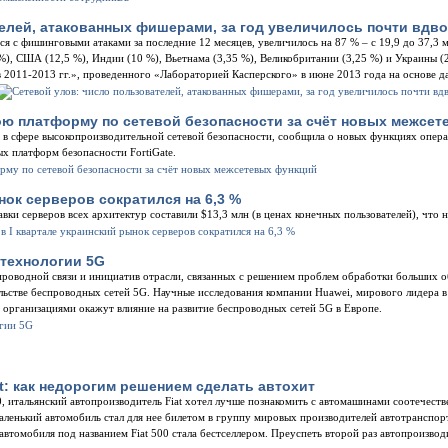
елей, атакованных фишерами, за год увеличилось почти вдв
ся с фишинговыми атаками за последние 12 месяцев, увеличилось на 87 % – с 19,9 до 37,3 
%), США (12,5 %), Индии (10 %), Вьетнама (3,35 %), Великобритании (3,25 %) и Украины (2
 2011-2013 гг.», проведенного «Лабораторией Касперского» в июне 2013 года на основе 
ою платформу по сетевой безопасности за счёт новых межсе
в в сфере высокопроизводительной сетевой безопасности, сообщила о новых функциях опера
ых платформ безопасности FortiGate.
ынок серверов сократился на 6,3 %
авки серверов всех архитектур составили $13,3 млн (в ценах конечных пользователей), что 
 технологии 5G
проводной связи и инициатив отрасли, связанных с решением проблем обработки больших о
льстве беспроводных сетей 5G. Научные исследования компании Huawei, мирового лидера в
 организациями окажут влияние на развитие беспроводных сетей 5G в Европе.
t: как недорогим решением сделать aвтохит
 итальянский автопроизводитель Fiat хотел лучше познакомить с автомашинами соотечеств
маленький автомобиль стал для нее билетом в группу мировых производителей автотранспор
 автомобиля под названием Fiat 500 стала бестселлером. Преуспеть второй раз автопроизво