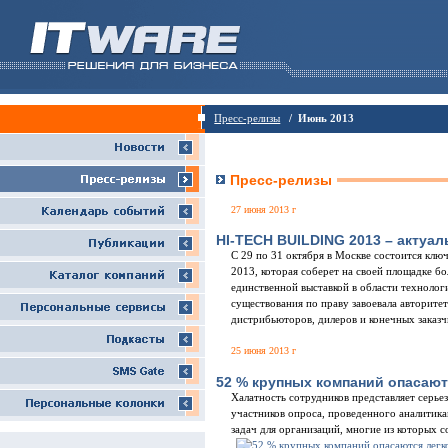
Пресс-релизы
/ Июнь 2013
Пресс-релизы
27 июня 2013 г
HI-TECH BUILDING 2013 – актуа
С 29 по 31 октября в Москве состоится кл
2013, которая соберет на своей площадке б
единственной выставкой в области техноло
существования по праву завоевала авторите
дистрибьюторов, дилеров и конечных заказч
25 июня 2013 г
52 % крупных компаний опасаю
Халатность сотрудников представляет серь
участников опроса, проведенного аналитик
задач для организаций, многие из которых 