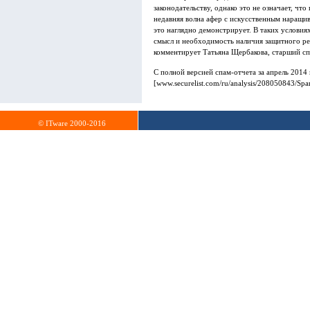
законодательству, однако это не означает, чт
недавняя волна афер с искусственным наращ
это наглядно демонстрирует. В таких условия
смысл и необходимость наличия защитного реше
комментирует Татьяна Щербакова, старший сп
С полной версией спам-отчета за апрель 2014
[www.securelist.com/ru/analysis/208050843/S
© ITware 2000-2016