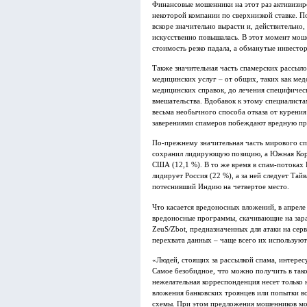
Финансовые мошенники на этот раз активизир
некоторой компании по сверхнизкой ставке. П
вскоре значительно вырасти и, действительно,
искусственно повышалась. В этот момент мош
стоимость резко падала, а обманутые инвесто
Также значительная часть спамерских рассыло
медицинских услуг – от общих, таких как мед
медицинских справок, до лечения специфичес
вмешательства. Вдобавок к этому специалиста
весьма необычного способа отказа от курения
заверениями спамеров побеждают вредную при
По-прежнему значительная часть мирового сп
сохранил лидирующую позицию, а Южная Корея
США (12,1 %). В то же время в спам-потоках
лидирует Россия (22 %), а за ней следует Тайв
потеснивший Индию на четвертое место.
Что касается вредоносных вложений, в апреле
вредоносные программы, скачивающие на зар
ZeuS/Zbot, предназначенных для атаки на серв
перехвата данных – чаще всего их используют
«Людей, стоящих за рассылкой спама, интерес
Самое безобидное, что можно получить в так
нежелательная корреспонденция несет только
вложения банковских троянцев или попытки в
схемы. При этом предложения мошенников мо