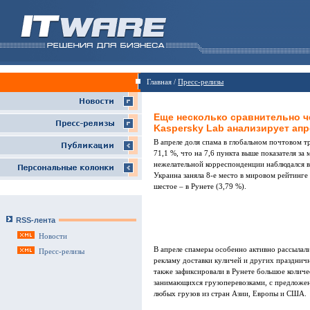
Главная /
Пресс-релизы
Еще несколько сравнительно ч
Kaspersky Lab анализирует ап
В апреле доля спама в глобальном почтовом т
71,1 %, что на 7,6 пункта выше показателя за
нежелательной корреспонденции наблюдался 
Украина заняла 8-е место в мировом рейтинге
шестое – в Рунете (3,79 %).
RSS-лента
Новости
В апреле спамеры особенно активно рассылал
Пресс-релизы
рекламу доставки куличей и других празднич
также зафиксировали в Рунете большое количе
занимающихся грузоперевозками, с предложе
любых грузов из стран Азии, Европы и США.