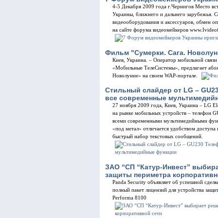
4-5 Декабря 2009 года г.Чернигов Место вс
Украины, ближнего и дальнего зарубежья. С
видеооборудования и аксессуаров, обмен 
на сайте форума видеомейкеров www.Ivide
Фильм "Сумерки. Сага. Новолун
Киев, Украина. – Оператор мобильной связ
«Мобильные ТелеСистемы», предлагает абон
Новолуние» на своем WAP-портале.
Стильный слайдер от LG – GU2
все современные мультимедий
27 ноября 2009 года, Киев, Украина – LG E
на рынке мобильных устройств – телефон 
всеми современными мультимедийными функ
«под метал» отличается удобством доступа
быстрый набор текстовых сообщений.
ЗАО “СП “Катур-Инвест” выбира
защиты периметра корпоративн
Panda Security объявляет об успешной сдел
полный пакет лицензий для устройства защит
Performa 8100