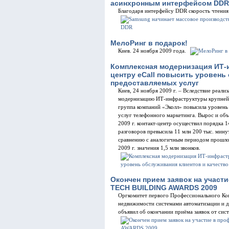
асинхронным интерфейсом DDR
Благодаря интерфейсу DDR скорость чтени
МелоРинг в подарок!
Киев. 24 ноября 2009 года.
Комплексная модернизация ИТ-
центру eCall повысить уровень
предоставляемых услуг
Киев, 24 ноября 2009 г. – Вследствие реали
модернизацию ИТ-инфраструктуры крупнейше
группа компаний «Эколл» повысила уровень
услуг телефонного маркетинга. Вырос и объ
2009 г. контакт-центр осуществил порядка 1
разговоров превысила 11 млн 200 тыс. минут
сравнению с аналогичным периодом прошлог
2009 г. значения 1,5 млн звонков.
Окончен прием заявок на участ
TECH BUILDING AWARDS 2009
Оргкомитет первого Профессионального Ко
недвижимости системами автоматизации и
объявил об окончании приёма заявок от сис