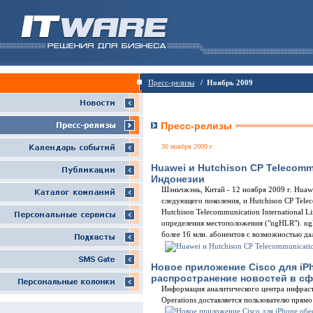
Пресс-релизы
/ Ноябрь 2009
Пресс-релизы
30 ноября 2009 г
Huawei и Hutchison CP Telecom
Индонезии
Шэньчжэнь, Китай - 12 ноября 2009 г. Huawe
следующего поколения, и Hutchison CP Telec
Hutchison Telecommunication International 
определения местоположения ("ngHLR"). ng
более 16 млн. абонентов с возможностью д
Новое приложение Cisco для iP
распространение новостей в с
Информация аналитического центра инфрастру
Operations доставляется пользователю прямо