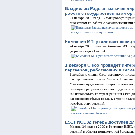
Владислав Радыш назначен дир
работе с государственными ор
24 ноября 2009 года – «Майкрософт Украин
директором по работе с государственными 
Компания MTI усиливает позиц
24 ноября 2009, Киев. — Компания MTI под
(торговая марка Genius).
1 декабря Cisco проведет инте
партнеров, работающих в сегме
1 декабря компания Cisco организует инте
с предприятиями малого бизнеса. Ее основн
Участники предстоящего мероприятия смогут
помощью программы Cisco по поддержке малы
как использовать портфель решений Cisco для
наращивания объема продаж, а также получ
портфель этих решений.
ESET NOD32 теперь доступен д
Москва, 24 ноября 2009 г. Компания ESET,
решений в области компьютерной безопаснос