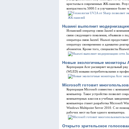
кристаллы в современных ЖК-панелях. Резул
контрастность 5000:1 и улучшенное более 
Huawei выполнит модернизацию 
Испанский оператор связи Jazztel и компани
связи следующего поколения, объявили о п
оператора связи Jazztel. Huawei предоставит
оператору своевременно и адекватно реагир
абонентов. Кроме того, специалисты Huawei 
Новые экологичные мониторы A
Корпорация Acer расширяет модельный ряд 
(WLED) новыми потребительскими и профе
Microsoft готовит многопользо
Корпорация Microsoft совместно с компани
компьютер. Такое устройство позволит сокр
компьютерных классов в учебных заведениях
компьютера станет разработка Microsoft Wi
Windows Multipoint Server 2010. С ее помо
рабочих мест на базе одного компьютера.
Открыто зрительское голосова