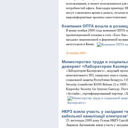
использования, и может использоваться для
потребностей офиса. Благодаря принтеру HP 
могут сэкономить время и деньги, печатая 
широкоформатные проекты самостоятельно.
Компания ОПТА вошла в розниц
В конце ноября 2009 года компания ОПТА н
презентационной техники в сети «Euro Star
продаже лицензионной и фирменной музыки,
аксессуаров в Киеве.
26 ноября 2009 г
Министерство труда и социаль
доверяет «Лаборатории Каспер
«Лаборатория Касперского», ведущий произ
нежелательного ПО, хакерских атак и спама
социальной защиты Республики Беларусь 118
Security (семейство KOSS Release 2) и 100
Kaspersky Security for Internet Gateway. П
«Астлайн», сертифицированный партнер «Л
НКРЗ взяла участь у засіданні «
кабельної каналізації електрозв
25 листопада 2009 року Голова НКРЗ Сергі
Людмила Артюшенко взяли участь у засіданн