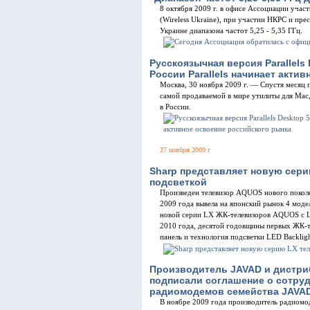
8 октября 2009 г. в офисе Ассоциации учас
(Wireless Ukraine), при участии НКРС и пре
Украине диапазона частот 5,25 - 5,35 ГГц.
Русскоязычная версия Parallels
России Parallels начинает акти
Москва, 30 ноября 2009 г. — Спустя месяц по
самой продаваемой в мире утилиты для Mac,
в России.
27 ноября 2009 г
Sharp представляет новую сер
подсветкой
Произведен телевизор AQUOS нового поколе
2009 года вывела на японский рынок 4 моде
новой серии LX ЖК-телевизоров AQUOS с LE
2010 года, десятой годовщины первых ЖК-
панель и технология подсветки LED Backlig
Производитель JAVAD и дистри
подписали соглашение о сотруд
радиомодемов семейства JAVA
В ноябре 2009 года производитель радиомо