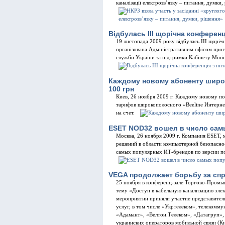
каналізації електрозв’язку – питання, думки,
Відбулась ІІІ щорічна конференц
19 листопада 2009 року відбулась ІІІ щоріч
організована Адміністративним офісом прог
служби України за підтримки Кабінету Мініст
Каждому новому абоненту широк
100 грн
Киев, 26 ноября 2009 г. Каждому новому по
тарифов широкополосного «Beeline Интернет
на счет.
ESET NOD32 вошел в число сам
Москва, 26 ноября 2009 г. Компания ESET,
решений в области компьютерной безопасно
самых популярных ИТ-брендов по версии п
VEGA продолжает борьбу за с
25 ноября в конференц-зале Торгово-Промыш
тему «Доступ в кабельную канализацию элек
мероприятии приняли участие представите
услуг, в том числе «Укртелеком», телекомму
«Адамант», «Велтон.Телеком», «Датагруп»,
украинских операторов мобильной связи (Ки