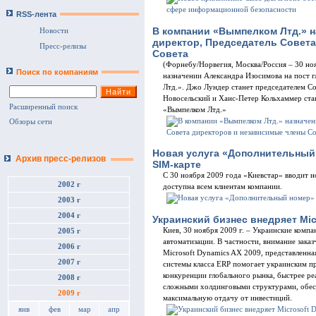
RSS-лента
В компании «Вымпелком Лтд.» 
Новости
директор, Председатель Совет
Пресс-релизы
Совета
(Форнебу/Норвегия, Москва/Россия – 30 нояб
Поиск по компаниям
назначении Александра Изосимова на пост 
Лтд.». Джо Лундер станет председателем С
Новосельский и Ханс-Петер Кольхаммер ста
Расширенный поиск
«Вымпелком Лтд.»
Обзоры сети
Новая услуга «Дополнительный 
Архив пресс-релизов
SIM-карте
С 30 ноября 2009 года «Киевстар» вводит 
2002 г
доступна всем клиентам компании.
2003 г
2004 г
Украинский бизнес внедряет Mic
Киев, 30 ноября 2009 г. – Украинские комп
2005 г
автоматизации. В частности, внимание зака
2006 г
Microsoft Dynamics AX 2009, представленная
2007 г
системы класса ERP помогает украинским п
конкуренции глобального рынка, быстрее ре
2008 г
сложными холдинговыми структурами, обесп
2009 г
максимальную отдачу от инвестиций.
янв
фев
мар
апр