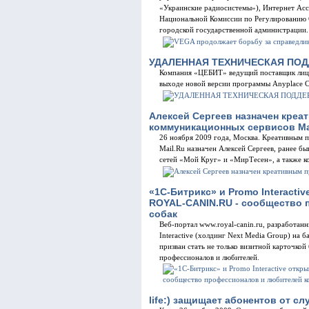
«Украинские радиосистемы»), Интернет Ас
Национальной Комиссии по Регулированию С
городской государственной администрации.
УДАЛЕННАЯ ТЕХНИЧЕСКАЯ ПОД
Компания «ЦЕБИТ» ведущий поставщик лице
выходе новой версии программы Anyplace Co
Алексей Сергеев назначен кре
коммуникационных сервисов Ma
26 ноября 2009 года, Москва. Креативным
Mail.Ru назначен Алексей Сергеев, ранее б
сетей «Мой Круг» и «МирТесен», а также к
«1С-Битрикс» и Promo Interacti
ROYAL-CANIN.RU - сообщество 
собак
Веб-портал www.royal-canin.ru, разработан
Interactive (холдинг Next Media Group) на 
призван стать не только визитной карточко
профессионалов и любителей.
life:) защищает абонентов от с