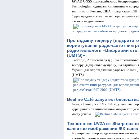
JAVAD GNSS и дистрибьютор беспроводного
Technologies подписали соглашение о сотр
территории России, США и ряда стран СНГ
будет предлагать на рынке радиомодемы с
частотные диапазоны.
Про відміну тендеру (відкритого
користування радіочастотним 
радіотехнології «Цифровий стіл
(UMTS)»
Сьогодні, 27 листопада ц.р., на позапланов
тендеру (відкритого аукціону) на отримання
України для впровадження радіотехнології 
(UMTS)”.
Beeline Café запустил бесплатн
Киев, 27 ноября 2009 г. В 6 крупнейших го
курсировать тюнингованные микроавтобусы B
месту учебы.
Технология UV2A от Sharp позв
качество изображения ЖК-пане
Корпорация Sharp представила новую техн
ультрафиолетовое излучение для того, что