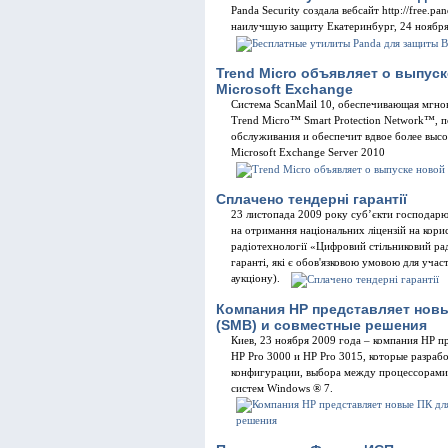
Panda Security создала вебсайт http://free.p
наилучшую защиту Екатеринбург, 24 ноября
Trend Micro объявляет о выпус
Microsoft Exchange
Система ScanMail 10, обеспечивающая мгно
Trend Micro™ Smart Protection Network™, 
обслуживания и обеспечит вдвое более выс
Microsoft Exchange Server 2010
Cплачено тендерні гарантії
23 листопада 2009 року суб’єкти господарюв
на отримання національних ліцензій на кор
радіотехнології «Цифровий стільниковий ра
гаранті, які є обов'язковою умовою для уча
аукціону).
Компания HP представляет новы
(SMB) и совместные решения
Киев, 23 ноября 2009 года – компания HP 
HP Pro 3000 и НР Pro 3015, которые разра
конфигурации, выбора между процессорами
систем Windows ® 7.