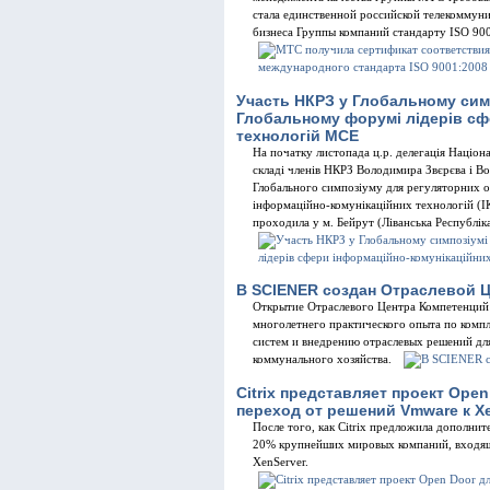
стала единственной российской телекоммун
бизнеса Группы компаний стандарту ISO 90
Участь НКРЗ у Глобальному симп
Глобальному форумі лідерів сф
технологій МСЕ
На початку листопада ц.р. делегація Націона
складі членів НКРЗ Володимира Звєрєва і Во
Глобального симпозіуму для регуляторних о
інформаційно-комунікаційних технологій (І
проходила у м. Бейрут (Ліванська Республіка
В SCIENER создан Отраслевой 
Открытие Отраслевого Центра Компетенций
многолетнего практического опыта по ком
систем и внедрению отраслевых решений дл
коммунального хозяйства.
Citrix представляет проект Op
переход от решений Vmware к Xe
После того, как Citrix предложила дополни
20% крупнейших мировых компаний, входящих
XenServer.