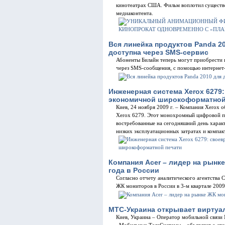
кинотеатрах США. Фильм воплотил существе
медиаконтента.
Вся линейка продуктов Panda 2
доступна через SMS-сервис
Абоненты Билайн теперь могут приобрести 
через SMS-сообщения, с помощью интернет-м
Инженерная система Xerox 6279
экономичной широкоформатной
Киев, 24 ноября 2009 г. – Компания Xerox
Xerox 6279. Этот монохромный цифровой пр
востребованные на сегодняшний день характ
низких эксплуатационных затратах и компак
Компания Acer – лидер на рынке
года в России
Согласно отчету аналитического агентства C
ЖК мониторов в России в 3-м квартале 2009
МТС-Украина открывает виртуа
Киев, Украина – Оператор мобильной связ