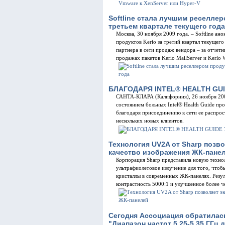
Softline стала лучшим реселлер
третьем квартале текущего года
Москва, 30 ноября 2009 года. – Softline ан
продуктов Kerio за третий квартал текущего
партнера в сети продаж вендора – за отчет
продажах пакетов Kerio MailServer и Kerio 
БЛАГОДАРЯ INTEL® HEALTH GU
САНТА-КЛАРА (Калифорния), 26 ноября 2009
состоянием больных Intel® Health Guide пр
благодаря присоединению к сети ее распро
нескольких новых клиентов.
Технология UV2A от Sharp позв
качество изображения ЖК-пане
Корпорация Sharp представила новую техн
ультрафиолетовое излучение для того, что
кристаллы в современных ЖК-панелях. Резул
контрастность 5000:1 и улучшенное более 
Сегодня Ассоциация обратилас
"Диапазон частот 5,25-5,35 ГГ