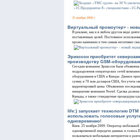
25 ноября 2009 г
Виртуальный промоутер» - новы
В рекламе, как и в любом другом виде деят
поставленных целей. Постоянное использова
промо-кампании и тем самым негативно ска
Эрикссон приобретет североаме
производству GSM-оборудован
Сегодня компания Эрикссон была объявлена 
подразделения операторских сетей компании
оборудования в США и Канаде. Данное при
сумму в 70 млн долларов США, без учета с
корректировкой цены. Объявление последова
инициативе компании Nortel. Сделка должн
Канады, а также стандартные процедуры од
life:) запускает технологию DTM
использовать голосовые услуг
одновременно!
Киев. 25 ноября 2009. Оператор мобильной с
одновременной передачи данных и голоса Du
пользоваться мобильным интернетом и разг