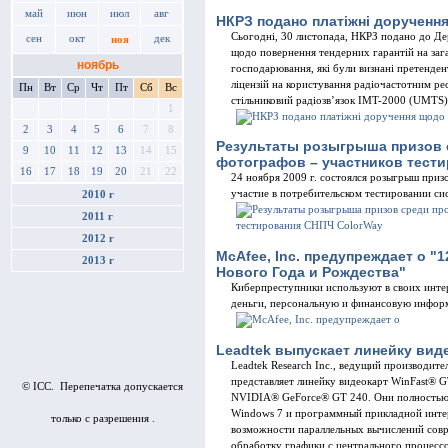
май
июн
июл
авг
НКРЗ подано платіжні дорученн
Сьогодні, 30 листопада, НКРЗ подано до Де
сен
окт
дек
ноя
щодо повернення тендерних гарантій на зага
ноябрь
господарювання, які були визнані претенден
ліцензій на користування радіочастотним р
Пн
Вт
Ср
Чт
Пт
Сб
Вс
стільниковий радіозв’язок IMT-2000 (UMTS
1
2
3
4
5
6
7
8
Результаты розыгрыша призов
9
10
11
12
13
14
15
фотографов – участников тест
16
17
18
19
20
21
22
24 ноября 2009 г. состоялся розыгрыш при
участие в потребительском тестировании с
2010 г
2011 г
2012 г
McAfee, Inc. предупреждает о "
2013 г
Нового Года и Рождества"
Киберпреступники используют в своих инте
деньги, персональную и финансовую инфор
Leadtek выпускает линейку вид
Leadtek Research Inc., ведущий производит
представляет линейку видеокарт WinFast® 
© ICC. Перепечатка допускается
NVIDIA® GeForce® GT 240. Они полностью
Windows 7 и программный прикладной интер
только с разрешения .
возможности параллельных вычислений совр
обработку графики с центрального процессо