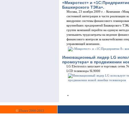
«Микротест» и «1С:Предприяти
Башкирского ТЭКа».
Москва, 23 ноября 2009 г. - Компания «Мик
системной интеграции в части реализации н
внедрение системы финансового планирован
крупнейших предприятий Башкирского ТЭКа.
группе компаний перейти на единую метод
уменьшить трудозатраты на ведение финанс
финансового контроля за казначейскими оп
управляющей компании.
Инновационный лидер LG испол
промоутера» в продвижении но
LG Electronics запускает в торговых сетя
LCD телевизора SL9000
•
©
ITware 2000-2013