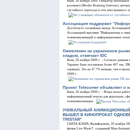
Киев. 26 ноября 2009. Оператор мобильной с
роуминга (Border Roaming Gateway), которы
случайного перехода в сеть иностранного о
Ассоциация поддержит "Информ
Достигнуто соглашение между Ассоциацией 
Ассоциацией выставки "Информатика и связ
телекоммуникаций и информационных техно
Оживление на украинском рынк
спадом, отмечает IDC
Киев, 26 ноября 2009 г. – Согласно данным п
Украину было поставлено более 407 тыс. ПК
серверы). Это на 47.7% меньше, чем в прошл
2009 г.
Проект Telecomer объявляет о 
Киев, 26 ноября 2009 г. – Вчера начал рабо
информационный портал для аудитории, сфе
телекоммуникации.
УНИКАЛЬНЫЙ АНИМАЦИОННЫЙ 
ВЫШЕЛ В КИНОПРОКАТ ОДНОВР
TRISTAR*
САНТА-КЛАРА (Калифорния), 20 ноября 200
фильм Live Music*, созданный Mass Animatio