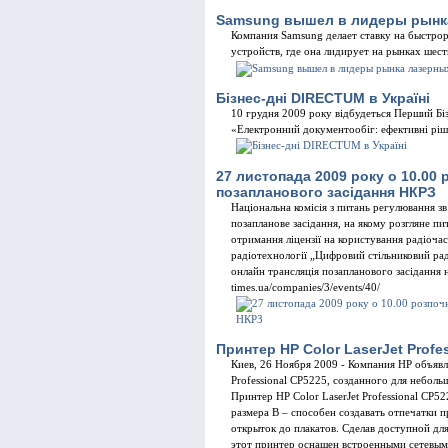
Samsung вышел в лидеры рынк
Компания Samsung делает ставку на быстр
устройств, где она лидирует на рынках шес
Бізнес-дні DIRECTUM в Україні
10 грудня 2009 року відбудеться Перший Бі
«Електронний документообіг: ефективні ріш
27 листопада 2009 року о 10.00
позапланового засідання НКРЗ
Національна комісія з питань регулювання з
позапланове засідання, на якому розгляне п
отримання ліцензії на користування радіоч
радіотехнології „Цифровий стільниковий ра
онлайн трансляція позапланового засідання на 
times.ua/companies/3/events/40/
Принтер HP Color LaserJet Profe
Киев, 26 Ноября 2009 - Компания НР объявля
Professional CP5225, созданного для небол
Принтер HP Color LaserJet Professional CP5
размера B – способен создавать отпечатки 
открыток до плакатов. Сделав доступной дл
этот принтер оснащен встроенными сетевым