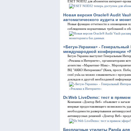
ESET NOD32 для абонентов интернет-пров
Новая версия Oracle® Audit Vau
автоматического аудита и мони
Новые функции отчетности и оповещения по
соблюдением нормативных требований и об
«Бегун-Украина» - Генеральный
международной конференции «Р
Бегун-Украина выступит Генеральным Инте
«Реклама в Интернете», организаторами кото
агентство «Маркетинг-Микс». Мероприятие с
ВЦ "АККО Интернешнл" (Киев, просп. Победы
conf.yula.ua можно ознакомиться с програм
докладов и другой необходимой информац
Dr.Web LiveDemo: тест в прямом
Компания «Доктор Веб» объявляет о начале
впервые предоставляющего возможность уда
необходимости развертывания антивирусной
антивирусных решений «Доктор Веб» предл
Бесплатные утилиты Panda для