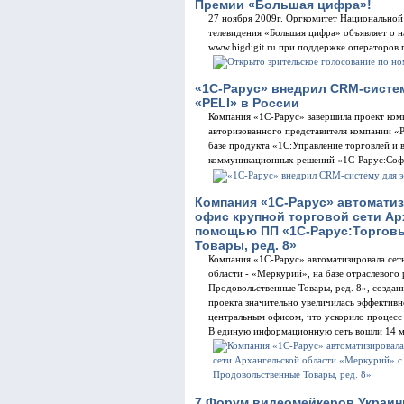
Премии «Большая цифра»!
27 ноября 2009г. Оргкомитет Национальной
телевидения «Большая цифра» объявляет о н
www.bigdigit.ru при поддержке операторов 
«1С-Рарус» внедрил CRM-систе
«PELI» в России
Компания «1С-Рарус» завершила проект ком
авторизованного представителя компании «P
базе продукта «1С:Управление торговлей и
коммуникационных решений «1С-Рарус:Со
Компания «1С-Рарус» автоматиз
офис крупной торговой сети Ар
помощью ПП «1С-Рарус:Торгов
Товары, ред. 8»
Компания «1С-Рарус» автоматизировала сет
области - «Меркурий», на базе отраслевого
Продовольственные Товары, ред. 8», создан
проекта значительно увеличилась эффектив
центральным офисом, что ускорило процесс
В единую информационную сеть вошли 14 ма
7 Форум видеомейкеров Украин