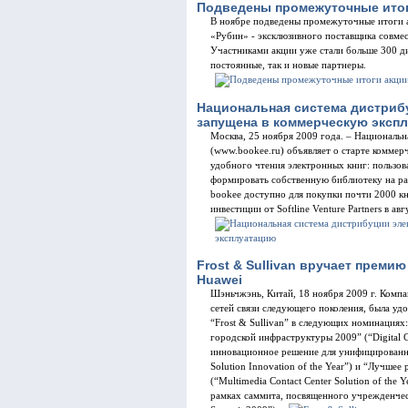
Подведены промежуточные итоги
В ноябре подведены промежуточные итоги а
«Рубин» - эксклюзивного поставщика совме
Участниками акции уже стали больше 300 ди
постоянные, так и новые партнеры.
Национальная система дистриб
запущена в коммерческую эксп
Москва, 25 ноября 2009 года. – Националь
(www.bookee.ru) объявляет о старте коммерч
удобного чтения электронных книг: пользов
формировать собственную библиотеку на ра
bookee доступно для покупки почти 2000 кн
инвестиции от Softline Venture Partners в ав
Frost & Sullivan вручает премию
Huawei
Шэньчжэнь, Китай, 18 ноября 2009 г. Компа
сетей связи следующего поколения, была удос
“Frost & Sullivan” в следующих номинация
городской инфраструктуры 2009” (“Digital Ci
инновационное решение для унифицированны
Solution Innovation of the Year”) и “Лучше
(“Multimedia Contact Center Solution of the
рамках саммита, посвященного учрежденческ