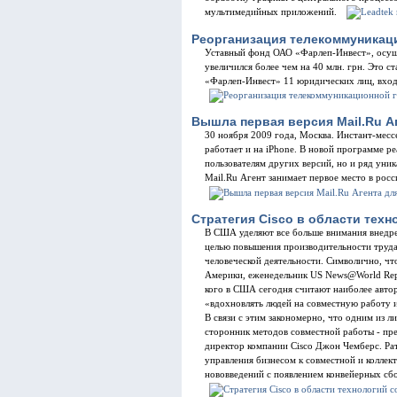
мультимедийных приложений.
Реорганизация телекоммуникац
Уставный фонд ОАО «Фарлеп-Инвест», осущ
увеличился более чем на 40 млн. грн. Это 
«Фарлеп-Инвест» 11 юридических лиц, вход
Вышла первая версия Mail.Ru Аг
30 ноября 2009 года, Москва. Инстант-мессен
работает и на iPhone. В новой программе р
пользователям других версий, но и ряд уни
Mail.Ru Агент занимает первое место в рос
Стратегия Cisco в области тех
В США уделяют все больше внимания внедр
целью повышения производительности труда
человеческой деятельности. Символично, чт
Америки, еженедельник US News@World Repo
кого в США сегодня считают наиболее авто
«вдохновлять людей на совместную работу 
В связи с этим закономерно, что одним из 
сторонник методов совместной работы - пре
директор компании Cisco Джон Чемберс. Ра
управления бизнесом к совместной и коллек
нововведений с появлением конвейерных с