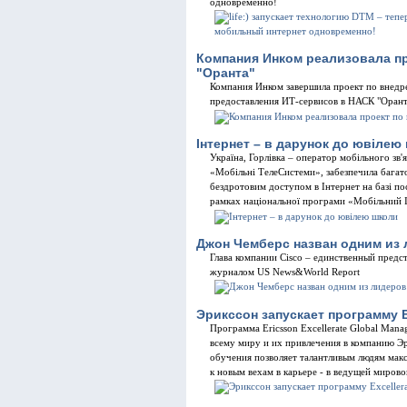
одновременно!
Компания Инком реализовала п
"Оранта"
Компания Инком завершила проект по внедр
предоставления ИТ-сервисов в НАСК "Орант
Інтернет – в дарунок до ювілею
Україна, Горлівка – оператор мобільного зв
«Мобільні ТелеСистеми», забезпечила багато
бездротовим доступом в Інтернет на базі п
рамках національної програми «Мобільний І
Джон Чемберс назван одним из
Глава компании Cisco – единственный предс
журналом US News&World Report
Эрикссон запускает программу E
Программа Ericsson Excellerate Global Mana
всему миру и их привлечения в компанию Э
обучения позволяет талантливым людям макс
к новым вехам в карьере - в ведущей миров