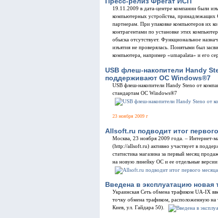
Пресс-релиз Фрегат ИСП
19.11.2009 в дата-центре компании были из
компьютерных устройства, принадлежащих 
партнерам. При упаковке компьютеров их ко
контрагентами по установке этих компьютер
обыска отсутствует. Функциональное назна
изъятия не проверялась. Понятыми был засв
компьютера, например «umapalata» и его с
USB флеш-накопители Handy Ste
поддерживают ОС Windows®7
USB флеш-накопители Handy Steno от компа
стандартам OC Windows®7
23 ноября 2009 г
Allsoft.ru подводит итог перво
Москва, 23 ноября 2009 года. – Интернет-м
(http://allsoft.ru) активно участвует в под
статистика магазина за первый месяц прода
на новую линейку ОС и ее отдельные версии
Введена в эксплуатацию новая 
Украинская Сеть обмена трафиком UA-IX вв
точку обмена трафиком, расположенную на 
Киев, ул. Гайдара 50).