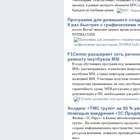
«Мобильные ТелеСистемы», объявляет о ста
проекта, в рамках которого абоненты МТС 
брендов по клубным ценам.
Программа для домашнего созда
8 раз быстрее с графическими 
muvee Reveal экономит ценное время пользо
NVIDIA CUDA
F1Center расширяет сеть регио
ремонту ноутбуков MSI
В ходе обучающих программ под названием
MSI» рассматривались технические вопросы
ноутбуков MSI, а также некоторые админист
политикой MSI. Участники получили техни
технологиях применяемых на этих ноутбука
гарантийного срока, WEB-ресурсами и дру
документации и ПО, необходимых для рабо
Холдинг «ТМС групп» на 30 % у
помощью внедрения «1С:Предпр
Филиал «1С-Рарус» в Казани автоматизиров
групп». На основе программного продукта
создано информационное пространство, поз
ресурсов компании, повысить производител
мест.