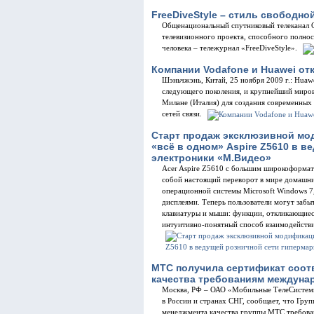
FreeDiveStyle – стиль свободно
Общенациональный спутниковый телеканал 
телевизионного проекта, способного полно
человека – тележурнал «FreeDiveStyle».
Компании Vodafone и Huawei от
Шэньчжэнь, Китай, 25 ноября 2009 г.: Huawe
следующего поколения, и крупнейший миро
Милане (Италия) для создания современных
сетей связи.
Старт продаж эксклюзивной мо
«всё в одном» Aspire Z5610 в 
электроники «М.Видео»
Acer Aspire Z5610 с большим широкоформат
собой настоящий переворот в мире домашни
операционной системы Microsoft Windows 7
дисплеями. Теперь пользователи могут забы
клавиатуры и мыши: функции, откликающиес
интуитивно-понятный способ взаимодейств
МТС получила сертификат соот
качества требованиям междунар
Москва, РФ – ОАО «Мобильные ТелеСистемы
в России и странах СНГ, сообщает, что Гру
менеджмента качества группы МТС требова