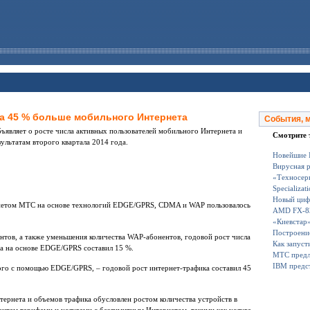
а 45 % больше мобильного Интернета
События, 
являет о росте числа активных пользователей мобильного Интернета и
Смотрите 
ультатам второго квартала 2014 года.
Новейшие 
Вирусная р
«Техносерв
Specializat
Новый циф
рнетом МТС на основе технологий EDGE/GPRS, CDMA и WAP пользовалось
AMD FX-83
«Киевстар
Построени
тов, а также уменьшения количества WAP-абонентов, годовой рост числа
Как запуст
а на основе EDGE/GPRS составил 15 %.
МТС предл
IBM предст
ого с помощью EDGE/GPRS, – годовой рост интернет-трафика составил 45
тернета и объемов трафика обусловлен ростом количества устройств в