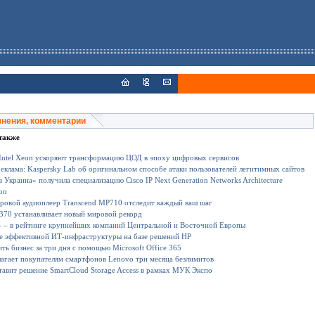
мнения, комментарии
также
Intel Xeon ускоряют трансформацию ЦОД в эпоху цифровых сервисов
еклама: Kaspersky Lab об оригинальном способе атаки пользователей легитимных сайтов
 Украина» получила специализацию Сisco IP Next Generation Networks Architecture
ion
ровой аудиоплеер Transcend MP710 отследит каждый ваш шаг
70 устанавливает новый мировой рекорд
» – в рейтинге крупнейших компаний Центральной и Восточной Европы
е эффективной ИТ-инфраструктуры на базе решений HP
ить бизнес за три дня с помощью Microsoft Office 365
агает покупателям смартфонов Lenovo три месяца безлимитов
авит решение SmartCloud Storage Access в рамках МУК Экспо