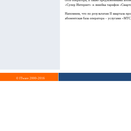
сети оператора, а также предложенными абон
«Супер Интернет» и линейка тарифов «Смарт
Напомним, что по результатам II квартала п
абонентская база оператора – услугами «МТС
© ITware 2000-2016