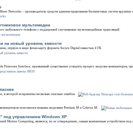
s
 Sheer Networks – производитель средств администрирования биллинговых систем крупных
утниковое мультимедиа
ого мобильного телефона с поддержкой спутниковых мультимедийных трансляций.
ли на новый уровень емкости
нию, первую в мире флэш-карту формата Secure Digital емкостью 4 ГБ.
e Firmware Interface, призванный существенно ускорить процесс загрузки компьютеров, пр
опаснее
pe, в которой исправлены несколько опасных ошибок.
х компьютеров пополнился новыми моделями Pentium M и Celeron M.
" под управлением Windows XP
ей Motion Computing, является, по ее утверждению, самым компактным устройством под 