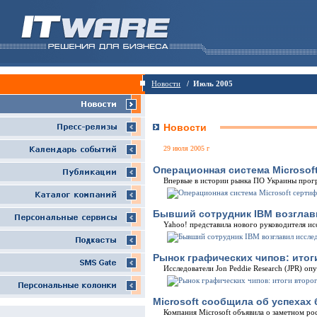
Новости
/ Июль 2005
Новости
29 июля 2005 г
Операционная система Microsof
Впервые в истории рынка ПО Украины прог
Бывший сотрудник IBM возглав
Yahoo! представила нового руководителя ис
Рынок графических чипов: итог
Исследователи Jon Peddie Research (JPR) о
Microsoft сообщила об успехах
Компания Microsoft объявила о заметном ро