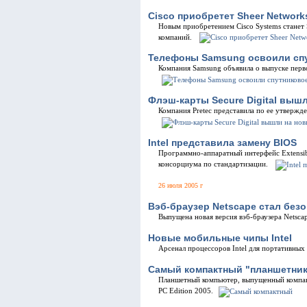
Cisco приобретет Sheer Network
Новым приобретением Cisco Systems станет
компаний.
Телефоны Samsung освоили сп
Компания Samsung объявила о выпуске перв
Флэш-карты Secure Digital выш
Компания Pretec представила по ее утвержде
Intel представила замену BIOS
Программно-аппаратный интерфейс Extensibl
консорциума по стандартизации.
26 июля 2005 г
Вэб-браузер Netscape стал без
Выпущена новая версия вэб-браузера Netsca
Новые мобильные чипы Intel
Арсенал процессоров Intel для портативны
Самый компактный "планшетник
Планшетный компьютер, выпущенный компани
PC Edition 2005.