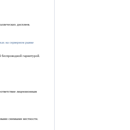
аллических дисплеев.
й беспроводной гарнитурой.
соответствие лицензионным
ковыми снимками местности.