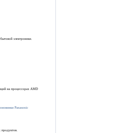
к бытовой электроники.
танций на процессорах AMD
х продуктов.