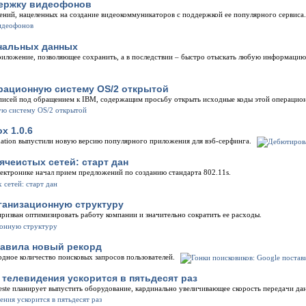
держку видеофонов
ений, нацеленных на создание видеокоммуникаторов с поддержкой ее популярного сервиса.
ональных данных
риложение, позволяющее сохранить, а в последствии – быстро отыскать любую информацию
рационную систему OS/2 открытой
писей под обращением к IBM, содержащим просьбу открыть исходные коды этой операцио
x 1.0.6
dation выпустили новую версию популярного приложения для вэб-серфинга.
чеистых сетей: старт дан
ектронике начал прием предложений по созданию стандарта 802.11s.
ганизационную структуру
 призван оптимизировать работу компании и значительно сократить ее расходы.
тавила новый рекорд
рдное количество поисковых запросов пользователей.
 телевидения ускорится в пятьдесят раз
este планирует выпустить оборудование, кардинально увеличивающее скорость передачи да