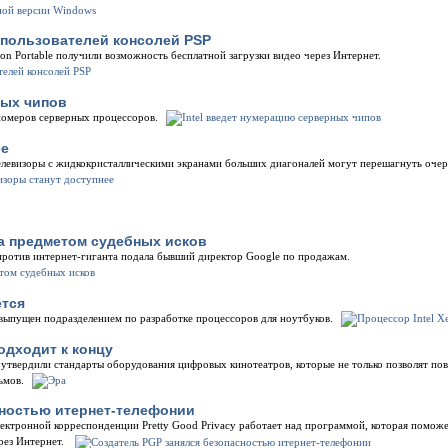
 пользователей консолей PSP
on Portable получили возможность бесплатной загрузки видео через Интернет.
ных чипов
 номеров серверных процессоров.
ее
елевизоры с жидкокристаллическими экранами больших диагоналей могут перешагнуть оче
а предметом судебных исков
 против интернет-гиганта подала бывший директор Google по продажам.
ется
 выпущен подразделением по разработке процессоров для ноутбуков.
одходит к концу
утвердили стандарты оборудования цифровых кинотеатров, которые не только позволят пов
ьмов.
сностью итернет-телефонии
ектронной корреспонденции Pretty Good Privacy работает над программой, которая помож
рез Интернет.