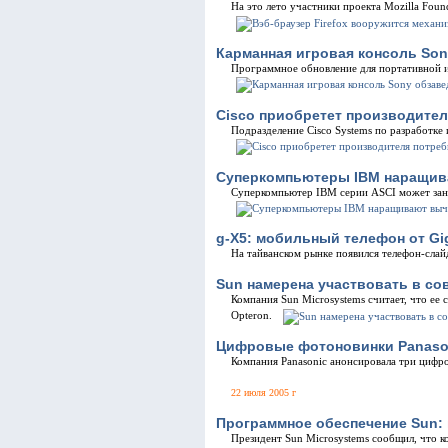
На это лето участники проекта Mozilla Foun
Карманная игровая консоль Son
Программное обновление для портативной иг
Cisco приобретет производител
Подразделение Cisco Systems по разработке
Суперкомпьютеры IBM наращив
Суперкомпьютер IBM серии ASCI может заня
g-X5: мобильный телефон от Gi
На тайванском рынке появился телефон-слай
Sun намерена участвовать в с
Компания Sun Microsystems считает, что ее
Opteron.
Цифровые фотоновинки Panaso
Компания Panasonic анонсировала три цифр
22 июля 2005 г
Программное обеспечение Sun: 
Президент Sun Microsystems сообщил, что 