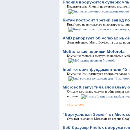
Япония вооружится суперкомпь
Правительство Японии поделилось планами 
Китай построит третий завод п
Китайское правительство инвестирует круп
AMD рапортует об успехах на с
Доля Advanced Micro Devices на рынке проц
Мобильные новинки Motorola
Компания Motorola выпустила несколько мо
Intel готовит фундамент для 45
Компания Intel планирует построить завод 
Microsoft запустила глобальну
Отныне загружать модули и обновления для 
нормам.
25 июля 2005 г
"Виртуальная Земля" от Microso
Ответом компании Microsoft на сервис Goog
Вэб-браузер Firefox вооружитс