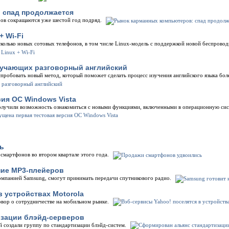
 спад продолжается
ов сокращаются уже шестой год подряд.
+ Wi-Fi
колько новых сотовых телефонов, в том числе Linux-модель с поддержкой новой беспровод
зучающих разговорный английский
пробовать новый метод, который поможет сделать процесс изучения английского языка боле
ия ОС Windows Vista
лучили возможность ознакомиться с новыми функциями, включенными в операционную сист
ь
 смартфонов во втором квартале этого года.
ние MP3-плейеров
мпанией Samsung, смогут принимать передачи спутникового радио.
в устройствах Motorola
овор о сотрудничестве на мобильном рынке.
зации блэйд-серверов
й создали группу по стандартизации блэйд-систем.