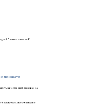
редной "психологический"
ысить качество изображения, но
ет блокировать прослушивание