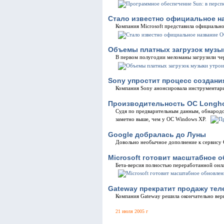
Стало известно официальное н
Компания Microsoft представила официально
Объемы платных загрузок музы
В первом полугодии меломаны загрузили чер
Sony упростит процесс создания 
Компания Sony анонсировала инструментарий
Производительность ОС Longho
Судя по предварительным данным, обнародо
заметно выше, чем у ОС Windows XP.
Google добралась до Луны
Довольно необычное дополнение к сервису 
Microsoft готовит масштабное о
Бета-версия полностью переработанной онла
Gateway прекратит продажу те
Компания Gateway решила окончательно вер
21 июля 2005 г