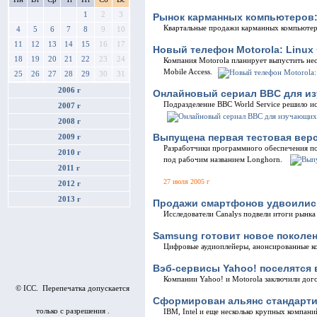
1
2
3
Рынок карманных компьютеров:
Квартальные продажи карманных компьютер
4
5
6
7
8
9
10
11
12
13
14
15
16
17
Новый телефон Motorola: Linux 
18
19
20
21
22
23
24
Компания Motorola планирует выпустить нес
Mobile Access.
25
26
27
28
29
30
31
2006 г
Онлайновый сериал BBC для и
Подразделение BBC World Service решило ис
2007 г
2008 г
Выпущена первая тестовая верс
2009 г
Разработчики программного обеспечения по
2010 г
под рабочим названием Longhorn.
2011 г
27 июля 2005 г
2012 г
2013 г
Продажи смартфонов удвоилис
Исследователи Canalys подвели итоги рынка
Samsung готовит новое поколе
Цифровые аудиоплейеры, анонсированные ко
Вэб-сервисы Yahoo! поселятся 
Компании Yahoo! и Motorola заключили дог
© ICC. Перепечатка допускается
Сформирован альянс стандарти
только с разрешения .
IBM, Intel и еще несколько крупных компани