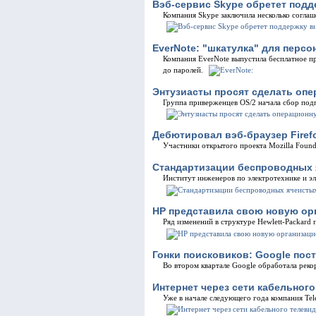
Вэб-сервис Skype обретет под
Компания Skype заключила несколько соглаш
EverNote: "шкатулка" для перс
Компания EverNote выпустила бесплатное п
до паролей.
Энтузиасты просят сделать опе
Группа приверженцев OS/2 начала сбор под
Дебютировал вэб-браузер Firefo
Участники открытого проекта Mozilla Foun
Стандартизации беспроводных я
Институт инженеров по электротехнике и эл
HP представила свою новую ор
Ряд изменений в структуре Hewlett-Packard
Гонки поисковиков: Google пос
Во втором квартале Google обработала реко
Интернет через сети кабельного
Уже в начале следующего года компания Tel