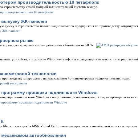
ютером производительностью 10 петафлопс
по строительству самой мощной вычислительной системы в мире.
о выпуску ЖК-панелей
ную сумму в строительство нового национального предприятия по производству жидкокрист
ерверном рынке
ессоров для серверных систем увеличилась более чем на 50 %.
бильных устройств, в том числе Windows-телефон и солнцезащитные очки с интегрированно
-нанометровой технологии
по производству микросхем с использованием 45-нанометровых технологических норм.
ю программу проверки подлинности Windows
операционной системы Windows смогут только те пользователи, которые проверили ее на 
ft
le Maps стала служба MSN Virtual Earth, позволяющая связать онлайновый поиск со спутни
я механизмом автообновления