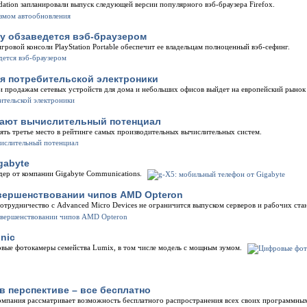
dation запланировали выпуск следующей версии популярного вэб-браузера Firefox.
y обзаведется вэб-браузером
ровой консоли PlayStation Portable обеспечит ее владельцам полноценный вэб-сефинг.
я потребительской электроники
 и продажам сетевых устройств для дома и небольших офисов выйдет на европейский рыно
ают вычислительный потенциал
ть третье место в рейтинге самых производительных вычислительных систем.
gabyte
дер от компании Gigabyte Communications.
овершенствовании чипов AMD Opteron
 сотрудничество с Advanced Micro Devices не ограничится выпуском серверов и рабочих с
nic
овые фотокамеры семейства Lumix, в том числе модель с мощным зумом.
в перспективе – все бесплатно
компания рассматривает возможность бесплатного распространения всех своих программны