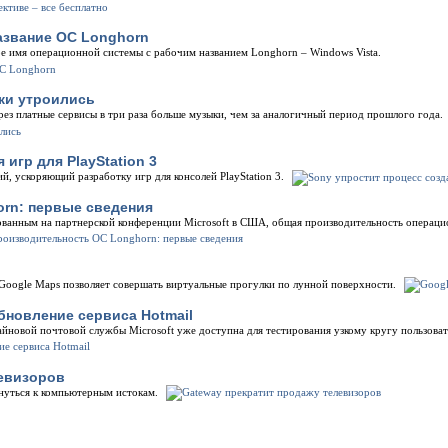
азвание ОС Longhorn
е имя операционной системы с рабочим названием Longhorn – Windows Vista.
ки утроились
ез платные сервисы в три раза больше музыки, чем за аналогичный период прошлого года.
игр для PlayStation 3
, ускоряющий разработку игр для консолей PlayStation 3.
rn: первые сведения
ванным на партнерской конференции Microsoft в США, общая производительность операци
Google Maps позволяет совершать виртуальные прогулки по лунной поверхности.
бновление сервиса Hotmail
йновой почтовой службы Microsoft уже доступна для тестирования узкому кругу пользоват
левизоров
нуться к компьютерным истокам.