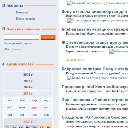
RSS-лента
Sony открыла видеопортал для
Новости
Владельцы игровых приставок Sony PlayStati
Пресс-релизы
Intel введет нумерацию сервер
Поиск по компаниям
Компания Intel будет использовать систему
ЖК-телевизоры станут доступн
Расширенный поиск
К сезону рождественских продаж цены на т
Обзоры сети
барьер, отмечают аналитики.
28 июля 2005 г
Архив новостей
Кадровая политика Google стал
Вслед за компанией Microsoft судебный иск
2002 г
2003 г
Процессор Intel Xeon мобилизу
2004 г
Один из новых серверных чипов Intel будет
2005 г
Эра "пленочных" кинотеатров п
янв
фев
мар
апр
Несколько крупнейших голливудских студий 
май
июн
авг
июл
и кардинально изменят систему проката фил
сен
окт
ноя
дек
Создатель PGP занялся безопа
июль
Автор популярного средства шифрования эл
телефонных разговоров, осуществляемых че
Пн
Вт
Ср
Чт
Пт
Сб
Вс