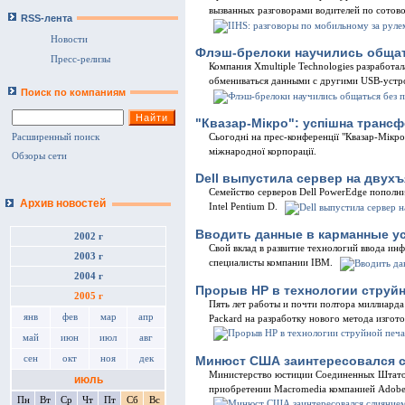
вызванных разговорами водителей по сотово
RSS-лента
Новости
Флэш-брелоки научились общат
Пресс-релизы
Компания Xmultiple Technologies разработа
обмениваться данными с другими USB-устро
Поиск по компаниям
"Квазар-Мікро": успішна транс
Сьогодні на прес-конференції "Квазар-Мікро
Расширенный поиск
міжнародної корпорації.
Обзоры сети
Dell выпустила сервер на двух
Семейство серверов Dell PowerEdge пополн
Архив новостей
Intel Pentium D.
Вводить данные в карманные ус
2002 г
Свой вклад в развитие технологий ввода ин
2003 г
специалисты компании IBM.
2004 г
Прорыв HP в технологии струйн
2005 г
Пять лет работы и почти полтора миллиарда
янв
фев
мар
апр
Packard на разработку нового метода изгот
май
июн
июл
авг
Минюст США заинтересовался с
сен
окт
ноя
дек
Министерство юстиции Соединенных Штато
июль
приобретении Macromedia компанией Adobe
Пн
Вт
Ср
Чт
Пт
Сб
Вс