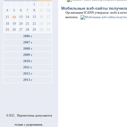
1
2
3
Мобильные вэб-сайты получил
4
5
6
7
8
9
10
Организация ICANN утвердила .mobi в каче
11
13
14
15
16
17
контента.
12
18
19
20
21
22
23
24
25
26
27
28
29
30
31
2006 г
2007 г
2008 г
2009 г
2010 г
2011 г
2012 г
2013 г
© ICC. Перепечатка допускается
только с разрешения .