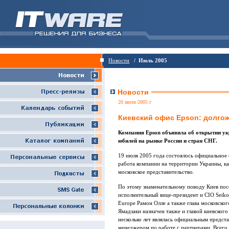
Новости
/ Июль 2005
Новости
20 июля 2005 г
Киевский офис Epson: долго
Компания Epson объявила об открытии укр
юбилей на рынке России и стран СНГ.
19 июля 2005 года состоялось официальное 
работа компании на территории Украины, ка
московское представительство.
По этому знаменательному поводу Киев пос
исполнительный вице-президент и CIO Seiko
Europe Рамон Олле а также глава московског
Ямадзаки назначен также и главой киевского
несколько лет являлась официальным предст
менеджером по работе с партнерами. Всего 