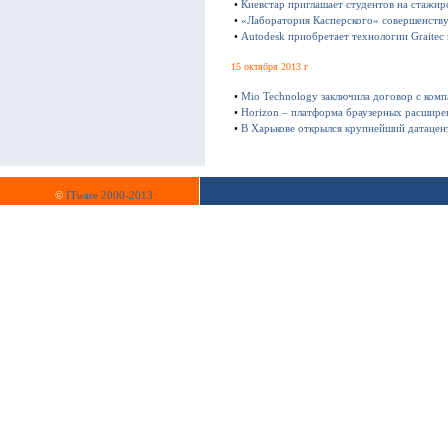
•
Киевстар приглашает студентов на стажир
•
«Лаборатория Касперского» совершенству
•
Autodesk приобретает технологии Graitec
15 октября 2013 г
•
Mio Technology заключила договор с ком
•
Horizon – платформа браузерных расшире
•
В Харькове открылся крупнейший датацен
©
ITware 2000-2013