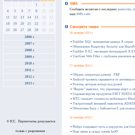
SMS
1
2
3
Сообщите коллегам о последних
новостях
,
п
4
5
6
7
8
9
10
наш
SMS-гейт
.
11
12
13
14
15
16
17
18
19
20
21
22
23
24
Смотрите также
25
26
27
28
29
30
31
18 октября 2013 г
2006 г
•
Fujifilm XQ1: компактная камера Х-серии
2007 г
•
Обновление Kaspersky Security для SharePo
2008 г
•
Fujifilm X-E2: эволюция легендарной X-E
•
UserGate Web Filter с глубоким анализом к
2009 г
2010 г
17 октября 2013 г
2011 г
•
Обрано оператора домену .УКР
2012 г
•
Android-троянец скрывается от антивирус
2013 г
•
Розетка, которая всегда под рукой
•
"Яндекс" выяснил, что украинцы ищут о с
•
Седьмая версия продуктов ESET NOD32 Ant
•
МТС снижает стоимость мобильного Инте
•
Ультратонкий внешний накопитель ADATA 
•
Объективы Sony с байонетом E для полно
16 октября 2013 г
© ICC. Перепечатка допускается
•
Philips открывает путь к хирургии для Goo
только с разрешения .
•
Нові зміни в складі членів ІнАУ