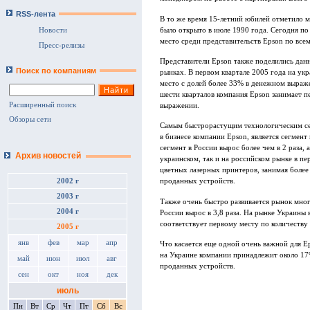
RSS-лента
В то же время 15-летний юбилей отметило м
было открыто в июле 1990 года. Сегодня по
Новости
место среди представительств Epson по все
Пресс-релизы
Представители Epson также поделились дан
Поиск по компаниям
рынках. В первом квартале 2005 года на ук
место с долей более 33% в денежном выраж
шести кварталов компания Epson занимает пе
Расширенный поиск
выражении.
Обзоры сети
Самым быстрорастущим технологическим сег
в бизнесе компании Epson, является сегмен
сегмент в России вырос более чем в 2 раза, 
Архив новостей
украинском, так и на российском рынке в пе
цветных лазерных принтеров, занимая более
2002 г
проданных устройств.
2003 г
Также очень быстро развивается рынок мног
2004 г
России вырос в 3,8 раза. На рынке Украины
соответствует первому месту по количеству
2005 г
янв
фев
мар
апр
Что касается еще одной очень важной для E
на Украине компании принадлежит около 17%
май
июн
июл
авг
проданных устройств.
сен
окт
ноя
дек
июль
Пн
Вт
Ср
Чт
Пт
Сб
Вс