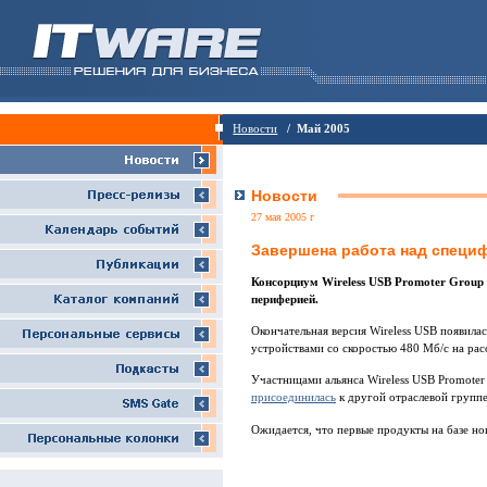
Новости
/ Май 2005
Новости
27 мая 2005 г
Завершена работа над специф
Консорциум Wireless USB Promoter Group
периферией.
Окончательная версия Wireless USB появила
устройствами со скоростью 480 Мб/с на расс
Участницами альянса Wireless USB Promoter
присоединилась
к другой отраслевой групп
Ожидается, что первые продукты на базе но