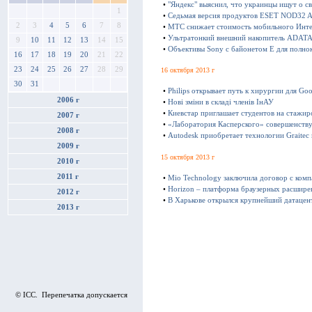
•
"Яндекс" выяснил, что украинцы ищут о с
1
•
Седьмая версия продуктов ESET NOD32 Ant
2
3
4
5
6
7
8
•
МТС снижает стоимость мобильного Инте
•
Ультратонкий внешний накопитель ADATA 
9
10
11
12
13
14
15
•
Объективы Sony с байонетом E для полно
16
17
18
19
20
21
22
23
24
25
26
27
28
29
16 октября 2013 г
30
31
•
Philips открывает путь к хирургии для Goo
2006 г
•
Нові зміни в складі членів ІнАУ
•
Киевстар приглашает студентов на стажир
2007 г
•
«Лаборатория Касперского» совершенству
2008 г
•
Autodesk приобретает технологии Graitec
2009 г
15 октября 2013 г
2010 г
2011 г
•
Mio Technology заключила договор с ком
•
Horizon – платформа браузерных расшире
2012 г
•
В Харькове открылся крупнейший датацен
2013 г
© ICC. Перепечатка допускается