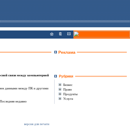
Реклама
осной связи между компьютерной
Рубрики
Бизнес
бмен данными между ПК и другими
Право
Продукты
Услуги
 Последняя недавно
версия для печати