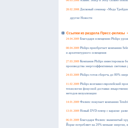
06.03.2008
Альянс Sharp и Sony сильно повли
28.02.2008
Дисковый семинар «Меда Трейди
другие Новости
Ссылки из раздела Пресс-релизы
24.04.2009
Благодаря освещению Philips уро
08.04.2009
Philips приобретает компанию Sel
и архитектурного освещения
27.03.2009
Компания Philips инвестировала б
производства энергоэффективных световых
24.03.2009
Philips готов сберечь до 80% эне
11.02.2009
Philips возглавил европейский пр
технологии фокусной доставки лекарственно
методов визуализации
14.01.2009
Филипс покупает компанию Tendris
13.01.2009
Новый DVD-плеер с караоке: развл
06.01.2009
Благодаря Филипс знаменитый хр
Йорке потребляет на 20% меньше энергии, но