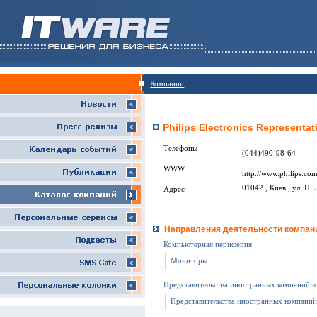
Компании
Philips Electronics Representati
Телефоны
(044)490-98-64
WWW
http://www.philips.co
01042 , Киев , ул. П.
Адрес
Направления деятельности компан
Компьютерная периферия
Мониторы
Представительства иностранных компаний в
Представительства иностранных компаний