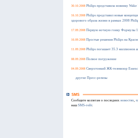
30.10.2008
Philips представила новинку Wake 
16.10.2008
Philips представил новые концепц
здорового образа жизни в рамках 2008 Phili
17.09.2008
Первую ночную гонку Формулы 1 вс
16.09.2008
Простые решения Philips на Крас
11.09.2008
Philips погашает 35.3 миллионов 
08.09.2008
Полное погружение
04.09.2008
Сверхтонкий ЖК-телевизор Essence
другие Пресс-релизы
SMS
Сообщите коллегам о последних
новостях
,
п
наш
SMS-гейт
.