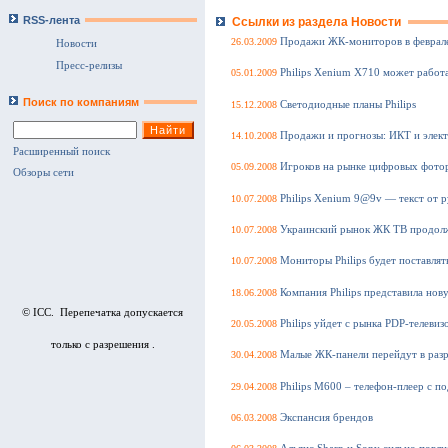
RSS-лента
Ссылки из раздела Новости
26.03.2009
Продажи ЖК-мониторов в феврале
Новости
Пресс-релизы
05.01.2009
Philips Xenium X710 может работ
Поиск по компаниям
15.12.2008
Светодиодные планы Philips
14.10.2008
Продажи и прогнозы: ИКТ и элек
Расширенный поиск
05.09.2008
Игроков на рынке цифровых фото
Обзоры сети
10.07.2008
Philips Xenium 9@9v — текст от р
10.07.2008
Украинский рынок ЖК ТВ продол
10.07.2008
Мониторы Philips будет поставлят
18.06.2008
Компания Philips представила но
© ICC. Перепечатка допускается
20.05.2008
Philips уйдет с рынка PDP-телевиз
только с разрешения .
30.04.2008
Малые ЖК-панели перейдут в раз
29.04.2008
Philips M600 – телефон-плеер с
06.03.2008
Экспансия брендов