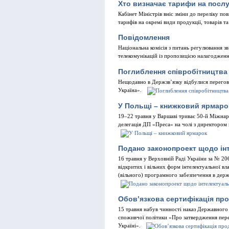
Хто визначає тарифи на посл
Кабінет Міністрів вніс зміни до переліку п
тарифів на окремі види продукції, товарів т
Повідомлення
Національна комісія з питань регулювання зв
телекомунікацій із пропозицією налагодженн
Поглиблення співробітництва
Нещодавно в Держзв’язку відбулися перегов
Україна».
У Польщі – книжковий ярмаро
19–22 травня у Варшаві триває 50-й Міжнар
делегація ДП «Преса» на чолі з директором
Подано законопроект щодо інт
16 травня у Верховній Раді України за № 20
відкритих і вільних форм інтелектуальної вл
(вільного) програмного забезпечення в дер
Обов’язкова сертифікація про
15 травня набув чинності наказ Державного 
споживчої політики «Про затвердження перелі
Україні».