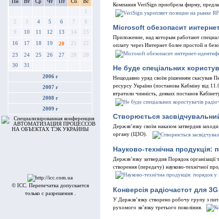
Пн
Вт
Ср
Чт
Пт
Сб
Вс
Компания VeriSign приобрела фирму, пред
1
2
3
4
5
6
7
8
Microsoft обезопасит интерн
9
10
11
12
13
14
15
Приложение, над которым работают специал
16
17
18
19
21
22
20
оплату через Интернет более простой и без
23
24
25
26
27
28
29
30
31
Не буде спеціальних користув
2006 г
Нещодавно уряд своїм рішенням скасував Пе
ресурсу України (постанова Кабміну від 11
2007 г
втратили чинність, деяких постанов Кабінет
2008 г
2009 г
Створюється засвідчувальни
Держзв’язку своїм наказом затвердив заход
органу (ЦЗО).
Науково-технічна продукція: 
Держзв’язку затвердив Порядок організації 
створення (передачу) науково-технічної про
© ICC. Перепечатка допускается
Конверсія радіочастот для 3G
только с разрешения .
У Держзв’язку створено робочу групу з пита
рухомого зв’язку третього покоління.