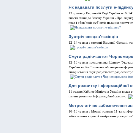
Як надавати послуги е-підпис
13 травня у Верховній Раді України за № 74
внести зміни до Закону України «Про ліценз
прав і обов’язків суб’єктів надання послуг
Зустріч спецзв’язківців
12–14 травня в столиці Вірменії, Єревані, т
Смуги радіочастот Чорномор
12–13 травня представники Центру "Укрчасто
України та Росії з питань обговорення форм
використання смуг радіочастот радіоелектр
Для розвитку інформаційної 
11 травня Кабінет Міністрів України видав 
питань розвитку інформаційної сфери».
Метрологічне забезпечення зв
10–13 травня в Москві тривала 11-та конфер
забезпечення єдності вимірювань у галузі зв