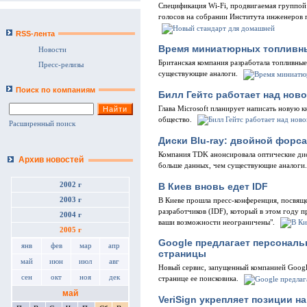
Спецификация Wi-Fi, продвигаемая группой 
голосов на собрании Института инженеров п
RSS-лента
Время миниатюрных топливны
Новости
Британская компания разработала топливные 
Пресс-релизы
существующие аналоги.
Поиск по компаниям
Билл Гейтс работает над ново
Глава Microsoft планирует написать новую к
общество.
Расширенный поиск
Диски Blu-ray: двойной форс
Компания TDK анонсировала оптические дис
Архив новостей
больше данных, чем существующие аналоги.
В Киев вновь едет IDF
2002 г
2003 г
В Киеве прошла пресс-конференция, посвящ
разработчиков (IDF), который в этом году 
2004 г
ваши возможности неограничены".
2005 г
Google предлагает персональ
янв
фев
мар
апр
страницы
май
июн
июл
авг
Новый сервис, запущенный компанией Google
сен
окт
ноя
дек
странице ее поисковика.
май
VeriSign укрепляет позиции н