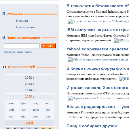
В технологии безопасности 
Специалисты центра National Infrastructure 
RSS-лента
опасную ошибку в системе защиты виртуаль
Новости
Пресс-релизы
IBM наступает на рынке откр
Компания IBM приобрела фирму Gluecode S
Поиск по компаниям
открытого сервера приложений.
Yahoo! вооружается средств
Расширенный поиск
Компания Yahoo! лицензировала технологию
Архив новостей
В Киеве прошел форум фото
Сегодня в выставочном центре «КиевЭкспоП
2002 г
конференция цифровых технологий.
2003 г
Игровая консоль Xbox нового
2004 г
На телевизионном канале MTV состоялась пр
2005 г
янв
фев
мар
апр
Больше радиоярлыков – "ум
май
июн
июл
авг
Компания Printronix расширила линейку тер
сен
окт
ноя
дек
RFID-этикеток и представила комбинирован
май
Google собирает друзей