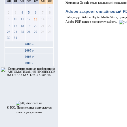
Пн
Вт
Ср
Чт
Пт
Сб
Вс
Компания Google стала владелицей соцально
1
Adobe закроет онлайновый P
2
3
4
5
6
7
8
Вэб-ресурс Adobe Digital Media Store, про
9
10
11
12
14
15
13
Adobe PDF, вскоре прекратит работу.
16
17
18
19
20
21
22
23
24
25
26
27
28
29
30
31
2006 г
2007 г
2008 г
2009 г
© ICC. Перепечатка допускается
только с разрешения .