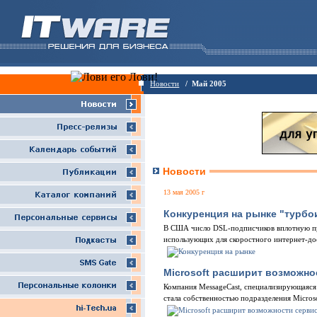
Новости
/ Май 2005
Новости
13 мая 2005 г
Конкуренция на рынке "турбо
В США число DSL-подписчиков вплотную при
использующих для скоростного интернет-дос
Microsoft расширит возможно
Компания MessageCast, специализирующаяся
стала собственностью подразделения Micros