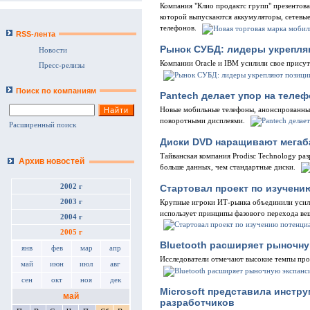
Компания "Клио продактс групп" презентов
которой выпускаются аккумуляторы, сетевы
телефонов.
RSS-лента
Рынок СУБД: лидеры укрепля
Новости
Компании Oracle и IBM усилили свое присут
Пресс-релизы
Поиск по компаниям
Pantech делает упор на теле
Новые мобильные телефоны, анонсированные
поворотными дисплеями.
Расширенный поиск
Диски DVD наращивают мега
Тайванская компания Prodisc Technology р
Архив новостей
больше данных, чем стандартные диски.
Стартовал проект по изучени
2002 г
2003 г
Крупные игроки ИТ-рынка объединили усили
использует принципы фазового перехода ве
2004 г
2005 г
Bluetooth расширяет рыночн
янв
фев
мар
апр
Исследователи отмечают высокие темпы про
май
июн
июл
авг
сен
окт
ноя
дек
Microsoft представила инстр
май
разработчиков