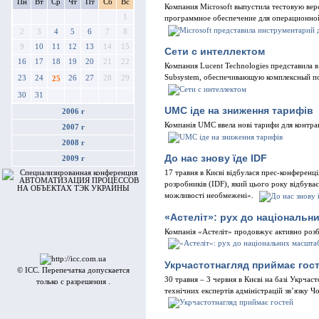
Пн
Вт
Ср
Чт
Пт
Сб
Вс
Компания Microsoft выпустила тестовую ве
1
программное обеспечение для операционно
2
3
4
5
6
7
8
9
10
11
12
13
14
15
Сети с интеллектом
16
17
18
19
20
21
22
Компания Lucent Technologies представила 
Subsystem, обеспечивающую комплексный по
23
24
26
27
28
29
25
30
31
UMC іде на зниження тарифів
2006 г
Компанія UMC ввела нові тарифи для контрак
2007 г
2008 г
До наc знову їде IDF
2009 г
17 травня в Києві відбулася прес-конферен
розробників (IDF), який цього року відбува
можливості необмежені».
«Астеліт»: рух до національн
Компанія «Астеліт» продовжує активно роз
Укрчастотнагляд приймає гос
© ICC. Перепечатка допускается
30 травня – 3 червня в Києві на базі Укрчас
только с разрешения .
технічних експертів адміністрацій зв’язку Ч