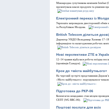
Міжнародна супутникова компанія Intelsat (
презентувала власні продукти та рішення пр
Електронний переказ із Молд
Укрпошта запровадила двосторонній обмін
та Республікою Молдова.
British Telecom ділиться досв
Директор УНДІЗ Володимир Хиленко 17–19 
інформацією та налагодження робочих контак
Нові перспективи ZTE в Україн
12–14 травня відбулася робоча поїздка пос
(провінція Гуандун).
Крок до «міста майбутнього»
На черговій зустрічі представників Держзв’
«Місто майбутнього» порушувалося чимало п
Підготовка до РКР-06
Копенгаген нещодавно став місцем проведен
СЕПТ (WG RRC-06).
Поштові послуги для всіх