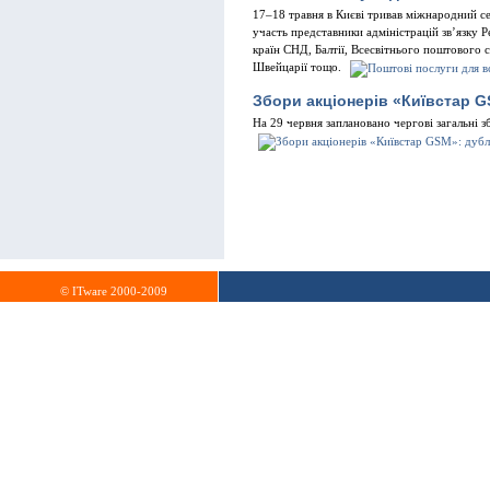
17–18 травня в Києві тривав міжнародний се
участь представники адміністрацій зв’язку Ре
країн СНД, Балтії, Всесвітнього поштового 
Швейцарії тощо.
Збори акціонерів «Київстар 
На 29 червня заплановано чергові загальні 
© ITware 2000-2009