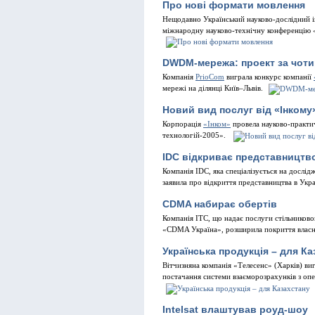
Про нові формати мовлення
Нещодавно Український науково-дослідний ін
міжнародну науково-технічну конференцію «А
DWDM-мережа: проект за чоти
Компанія
PrioCom
виграла конкурс компанії
мережі на ділянці Київ–Львів.
Новий вид послуг від «Інкому
Корпорація
«Інком»
провела науково-практи
технологій-2005».
IDC відкриває представництво
Компанія IDC, яка спеціалізується на дослід
заявила про відкриття представництва в Укра
CDMA набирає обертів
Компанія ITC, що надає послуги стільников
«CDMA Україна», розширила покриття власн
Українська продукція – для Ка
Вітчизняна компанія «Телесенс» (Харків) ви
постачання системи взаєморозрахунків з опе
Intelsat влаштував роуд-шоу