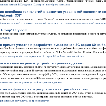
клиентов компании «Кол», среди которых банки "Аваль", "Укрэксимбанк", "Мрия", "Киев", 
я новейших технологий в развитие украинской экономики на
вiасвiт-ХХI"
ии Киевского государственного завода "Авиант" проводилась авиакосмическая выставка "АВ
 Group: City.com
ная пресс-конференция компании AVentures Group, посвященная презентации нового проекта 
an примет участие в разработке смартфонов 3G серии 60 на баз
ия Symbian объявили о начале сотрудничества над разработкой смартфонов на базе платфор
аря вступлению корпорации Intel в сообщество Nokia Series 60 Product Creation Community
ые массивы на рынок устройств хранения данных
в хранения данных, компания [Entry] представляет отказоустойчивые внешние дисковые масс
 коммерческой информации. В составе консолидированных решений внешние хранилища об
. Обе модели подключаются по интерфейсу SCSI, отличие - в организации дисковой подсис
ранилища поставляются в стоечном 3U-исполнении и органично вписываются в модульную ст
озы по финансовым результатам за третий квартал
стая прибыль за третий квартал, заканчивающийся 26 сентября 2004 года, будет несколько 
втором квартале 2004 года, несмотря на некоторое снижении объемов продаж.