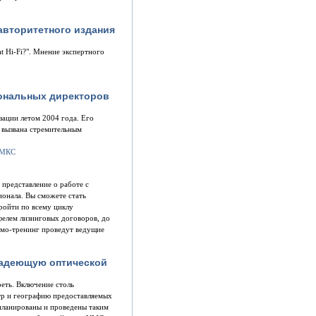
авторитетного издания
t Hi-Fi?". Мнение экспертного
иональных директоров
зации летом 2004 года. Его
 вызвана стремительным
 представление о работе с
ионала. Вы сможете стать
ройти по всему циклу
фелем лизинговых договоров, до
емо-тренинг проведут ведущие
ладеющую оптической
реть. Включение столь
тр и географию предоставляемых
спланированы и проведены таким