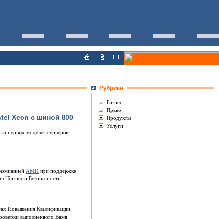
Рубрики
Бизнес
Право
el Xeon с шиной 800
Продукты
Услуги
ска первых моделей серверов
 компанией
АМИ
при поддержке
 "Бизнес и Безопасность".
рсах Повышения Квалификации
 проверки выполненного Вами