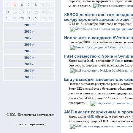
образом, чтобы не прерывать обслуживание 
4
6
7
8
9
10
5
многие другие.
11
12
13
14
15
16
17
XEROX делится опытом внедрени
18
19
20
21
22
23
24
международной авиавыставке "А
С 18 по 21 сентября 2004 года на территор
2005 г
2006 г
Новое имя в холдинге AVentures
2007 г
5 октября 2004 года состоялась интерактив
2008 г
2009 г
Intel совместно с Nokia и Symbi
2010 г
Корпорация Intel, корпорация
Nokia
и компан
2011 г
Это сотрудничество стало возможным благод
2012 г
2013 г
Entry выводит внешние дисков
Отвечая запросам растущего рынка устройст
Store 322 для работы с большими объемами
данных и снижают риск простоя предприятия
дисках Serial ATA, Store 322 . на SCSI. Х
предприятий.
AMD вносит коррективы в прогн
© ICC. Перепечатка допускается
Корпорация
AMD
объявила о том, что ее чи
миллионами долларов США, полученными во 
только с разрешения .