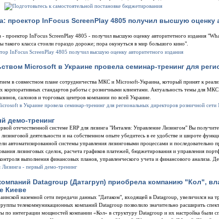
.
а: проектор InFocus ScreenPlay 4805 получил высшую оценку 
- проектор InFocus ScreenPlay 4805 - получил высшую оценку авторитетного издания "Wha
ы такого класса стоили гораздо дороже; пора окунуться в мир большого кино".
ством Microsoft в Украине провела семинар-тренинг для рег
ем в совместном плане сотрудничества МКС и Microsoft-Украина, который принят к реали
вых корпоративных стандартов работы с розничными клиентами. Актуальность темы для МКС
зинов, салонов и торговых центров компании по всей Украине.
ый демо-тренинг
ервой отечественной системе ERP для лизинга "Инталев: Управление Лизингом" Вы получите
лизинговой деятельности и на собственном опыте убедитесь в ее удобстве и широте функц
и автоматизированной системы управления лизинговыми процессами и последовательно п
ования лизинговых сделок, расчета графиков платежей, бюджетирования и управления порт
контроля выполнения финансовых планов, управленческого учета и финансового анализа. Д
омпаний Datagroup (Датагруп) приобрела компанию "Кол", в
е Киеве
раинской наземной сети передачи данных "Датаком", входящей в Datagroup, увеличился на т
группы телекоммуникационных компаний Datagroup позволило значительно расширить спек
ты по интеграции мощностей компании «Кол» в структуру Datagroup и их настройка были 