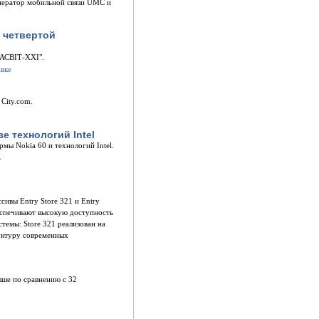
оператор мобильной связи UMC и
 четвертой
IАСВIТ-ХХI".
City.com.
е технологий Intel
мы Nokia 60 и технологий Intel.
.
ивы Entry Store 321 и Entry
еспечивают высокую доступность
темы: Store 321 реализован на
руктуру современных
выше по сравнению с 32