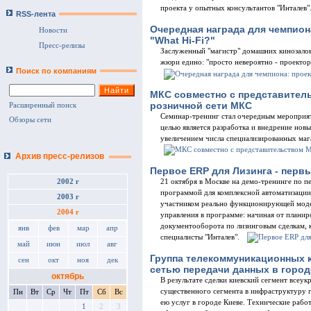
проекта у опытных консультантов "Инталев"
RSS-лента
Очередная награда для чемпион
Новости
"What Hi-Fi?"
Пресс-релизы
Заслуженный "магистр" домашних кинозалов 
жюри едино: "просто невероятно - проектор
Поиск по компаниям
МКС совместно с представитель
розничной сети МКС
Расширенный поиск
Семинар-тренинг стал очередным мероприяти
Обзоры сети
целью является разработка и внедрение но
увеличением числа специализированных мага
Архив пресс-релизов
Первое ERP для Лизинга - перв
21 октября в Москве на демо-тренинге по п
2002 г
программой для комплексной автоматизации 
2003 г
участником реально функционирующей модел
2004 г
управления в программе: начиная от планир
документооборота по лизинговым сделкам, 
янв
фев
мар
апр
специалисты "Инталев".
май
июн
июл
авг
Группа телекоммуникационных к
сен
окт
ноя
дек
сетью передачи данных в город
октябрь
В результате сделки киевский сегмент всеук
существенного сегмента в инфраструктуру 
Пн
Вт
Ср
Чт
Пт
Сб
Вс
ею услуг в городе Киеве. Технические рабо
1
2
3