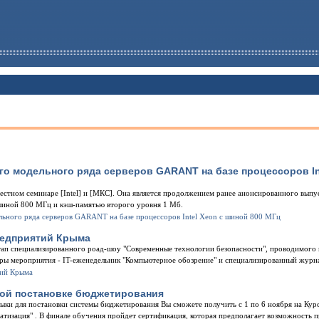
о модельного ряда серверов GARANT на базе процессоров Int
местном семинаре [Intel] и [МКС]. Она является продолжением ранее анонсированного выпу
шиной 800 МГц и кэш-памятью второго уровня 1 Мб.
редприятий Крыма
этап специализированного роад-шоу "Современные технологии безопасности", проводимого
ры мероприятия - IT-еженедельник "Компьютерное обозрение" и специализированный журнал
ной постановке бюджетирования
выки для постановки системы бюджетирования Вы сможете получить с 1 по 6 ноября на Ку
атизация" . В финале обучения пройдет сертификация, которая предполагает возможность