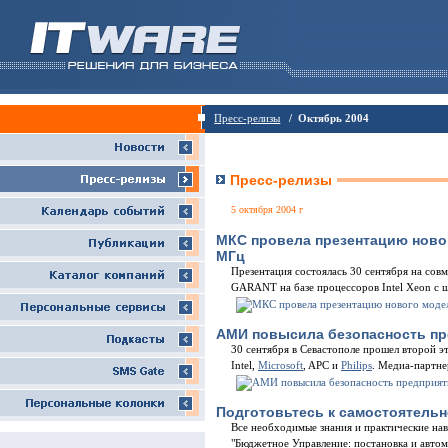
Пресс-релизы
/ Октябрь 2004
Пресс-релизы
5 октября 2004 г
МКС провела презентацию новог
МГц
Презентация состоялась 30 сентября на сов
GARANT на базе процессоров Intel Xeon с 
АМИ повысила безопасность п
30 сентября в Севастополе прошел второй 
Intel,
Microsoft
, APC и
Philips
. Медиа-партне
Подготовьтесь к самостоятель
Все необходимые знания и практические на
"Бюджетное Управление: постановка и автом