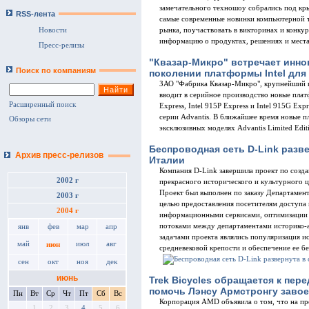
замечательного техношоу собрались под кры
RSS-лента
самые современные новинки компьютерной т
Новости
рынка, поучаствовать в викторинах и конку
информацию о продуктах, решениях и мест
Пресс-релизы
"Квазар-Микро" встречает инн
Поиск по компаниям
поколении платформы Intel для
ЗАО "Фабрика Квазар-Микро", крупнейший п
вводит в серийное производство новые платф
Расширенный поиск
Express, Intel 915P Express и Intel 915G Ex
серии Advantis. В ближайшее время новые п
Обзоры сети
эксклюзивных моделях Advantis Limited Editi
Беспроводная сеть D-Link разв
Архив пресс-релизов
Италии
Компания D-Link завершила проект по созд
2002 г
прекрасного исторического и культурного це
Проект был выполнен по заказу Департамен
2003 г
целью предоставления посетителям доступа
2004 г
информационными сервисами, оптимизации
потоками между департаментами историко-
янв
фев
мар
апр
задачами проекта являлись популяризация 
май
июл
авг
июн
средневековой крепости и обеспечение ее б
сен
окт
ноя
дек
июнь
Trek Bicycles обращается к пе
помочь Лэнсу Армстронгу завое
Пн
Вт
Ср
Чт
Пт
Сб
Вс
Корпорация AMD объявила о том, что на пр
1
2
3
4
5
6