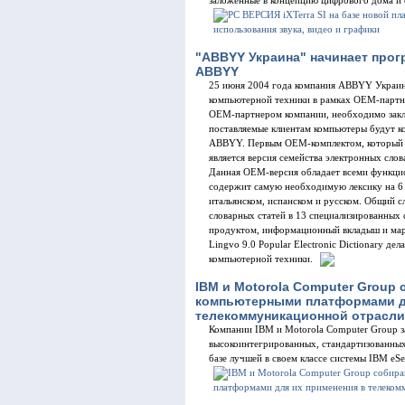
заложенные в концепцию цифрового дома и 
"ABBYY Украина" начинает прог
ABBYY
25 июня 2004 года компания ABBYY Украина
компьютерной техники в рамках ОЕМ-партн
ОЕМ-партнером компании, необходимо закл
поставляемые клиентам компьютеры будут к
ABBYY. Первым ОЕМ-комплектом, который б
является версия семейства электронных слов
Данная ОЕМ-версия обладает всеми функци
содержит самую необходимую лексику на 6 я
итальянском, испанском и русском. Общий с
словарных статей в 13 специализированных 
продуктом, информационный вкладыш и ма
Lingvo 9.0 Popular Electronic Dictionary д
компьютерной техники.
IBM и Motorola Computer Group
компьютерными платформами д
телекоммуникационной отрасли
Компании IBM и Motorola Computer Group з
высокоинтегрированных, стандартизованны
базе лучшей в своем классе системы IBM eSe