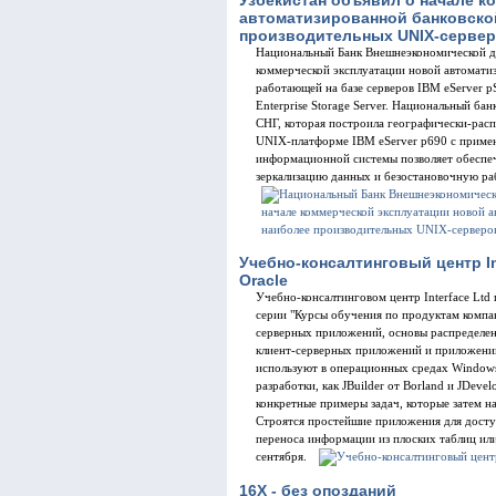
автоматизированной банковско
производительных UNIX-серверо
Национальный Банк Внешнеэкономической де
коммерческой эксплуатации новой автомат
работающей на базе серверов IBM eServer p
Enterprise Storage Server. Национальный ба
СНГ, которая построила географически-рас
UNIX-платформе IBM eServer p690 с приме
информационной системы позволяет обеспе
зеркализацию данных и безостановочную ра
Учебно-консалтинговый центр I
Oracle
Учебно-консалтинговом центр Interface Ltd
серии "Курсы обучения по продуктам компани
серверных приложений, основы распределе
клиент-серверных приложений и приложений
используют в операционных средах Windows 
разработки, как JBuilder от Borland и JDeve
конкретные примеры задач, которые затем н
Строятся простейшие приложения для досту
переноса информации из плоских таблиц или 
сентября.
16X - без опозданий