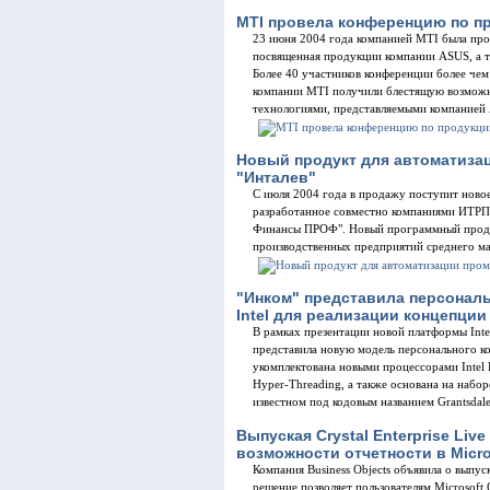
MTI провела конференцию по п
23 июня 2004 года компанией MTI была про
посвященная продукции компании ASUS, а та
Более 40 участников конференции более че
компании MTI получили блестящую возможно
технологиями, представляемыми компанией 
Новый продукт для автоматиза
"Инталев"
С июля 2004 года в продажу поступит новое
разработанное совместно компаниями ИТРП 
Финансы ПРОФ". Новый программный продук
производственных предприятий среднего ма
"Инком" представила персонал
Intel для реализации концепци
В рамках презентации новой платформы Inte
представила новую модель персонального к
укомплектована новыми процессорами Intel
Hyper-Threading, а также основана на наборе
известном под кодовым названием Grantsdal
Выпуская Crystal Enterprise Live
возможности отчетности в Micros
Компания Business Objects объявила о выпуск
решение позволяет пользователям Microsoft 