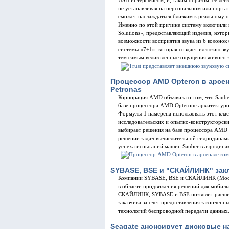
USB-интерфейсом, и, таким образом, ее лег
не устанавливая на персональном или порта
сможет наслаждаться близким к реальному 
Именно по этой причине систему включили в
Solutions», предоставляющий изделия, кото
возможности восприятия звука из 6 колонок
системы «7+1», которая создает иллюзию зв
тем самым великолепные ощущения живого з
Процессор AMD Opteron в арсе
Petronas
Корпорация AMD объявила о том, что Sauber
базе процессора AMD Opteronс архитектурой
Формулы-1 намерена использовать этот кла
исследовательских и опытно-конструкторски
выбирает решения на базе процессора AMD 
решении задач вычислительной гидродинами
успеха испытаний машин Sauber в аэродина
SYBASE, BSE и "СКАЙЛИНК" зак
Компании SYBASE, BSE и СКАЙЛИНК (Москв
в области продвижения решений для мобиль
СКАЙЛИНК, SYBASE и BSE позволит расшир
заказчика за счет предоставления закончен
технологий беспроводной передачи данных
Seagate анонсирует дисковые н