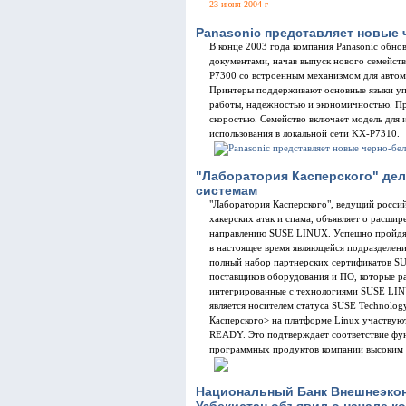
23 июня 2004 г
Panasonic представляет новые
В конце 2003 года компания Panasonic обно
документами, начав выпуск нового семейств
P7300 со встроенным механизмом для автом
Принтеры поддерживают основные языки уп
работы, надежностью и экономичностью. Пре
скоростью. Семейство включает модель для
использования в локальной сети KX-P7310.
"Лаборатория Касперского" дел
системам
"Лаборатория Касперского", ведущий россий
хакерских атак и спама, объявляет о расшир
направлению SUSE LINUX. Успешно пройдя
в настоящее время являющейся подразделен
полный набор партнерских сертификатов S
поставщиков оборудования и ПО, которые р
интегрированные с технологиями SUSE LIN
является носителем статуса SUSE Technolog
Касперского> на платформе Linux участву
READY. Это подтверждает соответствие фун
программных продуктов компании высоким 
Национальный Банк Внешнеэкон
Узбекистан объявил о начале к