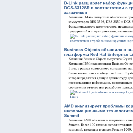
D-Link расширяет набор функци
DGS-3312SR в соответствии с 
заказчиков
Компания D-Link выпустила обновление про
коммутаторов DES-3526, DES-3550 и DGS-3
функциональность коммутаторов, предназна
предприятий и операторов связи, насчитыва
Business Objects объявила о вых
платформы Red Hat Enterprise L
Компания Business Objects выпустила Crystal
Компания IBM поддерживала Business Objects
Linux в рамках совместного соглашения, на
бизнес-аналитики в сообществе Linux. Crysta
которая предлагает единую архитектуру для
предоставления информации, позволяющую 
составлении отчетов или разработке прилож
AMD анализирует проблемы кор
информационными технологиями
Summit
Компания AMD объявила о завершении свое
Summit. Более 100 главных исполнительных
компаний, входящих в список Fortune 1000