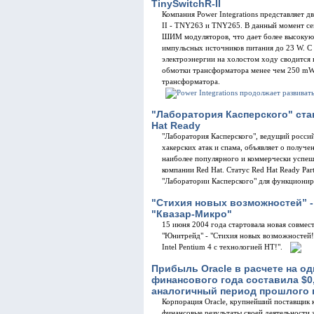
TinySwitchR-II
Компания Power Integrations представляет 
II - TNY263 и TNY265. В данный момент сем
ШИМ модуляторов, что дает более высокую
импульсных источников питания до 23 W. С
электроэнергии на холостом ходу сводится 
обмотки трансформатора менее чем 250 mW
трансформатора.
"Лаборатория Касперского" ст
Hat Ready
"Лаборатория Касперского", ведущий россий
хакерских атак и спама, объявляет о получ
наиболее популярного и коммерчески успеш
компании Red Hat. Статус Red Hat Ready Par
"Лаборатории Касперского" для функционир
"Стихия новых возможностей” - 
"Квазар-Микро"
15 июня 2004 года стартовала новая совмест
"Юнитрейд" - "Стихия новых возможностей!
Intel Pentium 4 с технологией HT!".
Прибыль Oracle в расчете на од
финансового года составила $0,
аналогичный период прошлого 
Корпорация Oracle, крупнейший поставщик 
финансовые результаты своей деятельности 