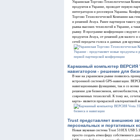
Украинская Торгово-Технологическая Комп
продуктов в Украине, проводит первую па
интеграторов и реселлеров Украины. Конфе
Торгово Технологической Компании как гене
и решений Avaya. Ранее партнеров такого ур
рынка высоких технологий в Украине, а так
рынку. В программе конференции следуют о
продуктов Avaya, от решений для малого и
сетей передачи голоса и данных для крупны
Карманный компьютер ВЕРСИЯ V
навигатором - решение для биз
В мае на украинском рынке появилось прин
встроенной системой GPS-навигации. ВЕРСИЯ
навигационными функциями, так и со всеми 
решение для бизнесменов, автомобилистов, 
современных технологий. К тому же, сочет
карта» является прекрасной альтернативой
Trust представляет внешнюю зв
персональных и портативных 
Новая звуковая система Trust 510EX USB 5.1
просто создать атмосферу собственного дом