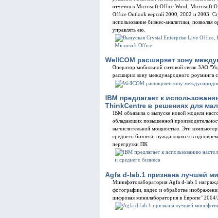
отчетов в Microsoft Office Word, Microsoft Of
Office Outlook версий 2000, 2002 и 2003. Cr
использование бизнес-аналитики, позволяя
управлять ею.
WellCOM расширяет зону между
Оператор мобильной сотовой связи ЗАО "Ук
расширил зону международного роуминга с
IBM предлагает к использован
ThinkCentre в решениях для мал
IBM объявила о выпуске новой модели наст
обладающих повышенной производительность
вычислительной мощностью. Эти компьютеры
среднего бизнеса, нуждающихся в одновре
перегрузки ПК
Agfa d-lab.1 признана лучшей 
Минифотолаборатория Agfa d-lab.1 награжд
фотографии, видео и обработке изображений 
цифровая минилаборатория в Европе" 2004/