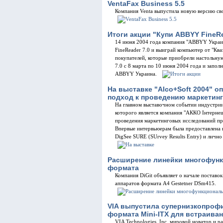
VentaFax Business 5.5
Компания Venta выпустила новую версию свое
Итоги акции "Купи ABBYY FineR
14 июня 2004 года компания "ABBYY Украи
FineReader 7.0 и выиграй компьютер от "Кв
покупателей, которые приобрели настольну
7.0 с 8 марта по 10 июня 2004 года и запо
ABBYY Украина.
На выставке "Alco+Soft 2004" 
подход к проведению маркетин
На главном выставочном событии индустрии 
которого является компания "АККО Інтерне
проведения маркетинговых исследований п
Впервые интервьюерам была предоставлена
DigSee SURE (SUrvey Results Entry) и личн
Расширение линейки многофунк
формата
Компания DiGit объявляет о начале постав
аппаратов формата А4 Gestetner DSm415.
VIA выпустила супернизкопроф
формата Mini-ITX для встраива
VIA Technologies, Inc, мировой новатор и 