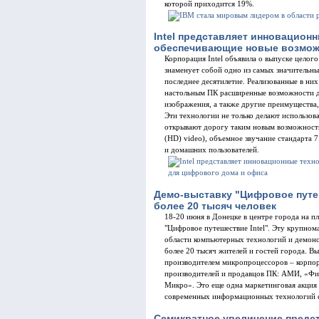
которой приходится 19%.
Intel представляет инновационн
обеспечивающие новые возмож
Корпорация Intel объявила о выпуске целог
знаменует собой одно из самых значительны
последнее десятилетие. Реализованные в н
настольным ПК расширенные возможности дл
изображения, а также другие преимущества,
Эти технологии не только делают использов
открывают дорогу таким новым возможностям
(HD) video), объемное звучание стандарта 
и домашних пользователей.
Демо-выставку "Цифровое путеш
более 20 тысяч человек
18-20 июня в Донецке в центре города на п
"Цифровое путешествие Intel". Эту крупно
области компьютерных технологий и демонс
более 20 тысяч жителей и гостей города. В
производителем микропроцессоров – корпор
производителей и продавцов ПК: АМИ, «Фит
Микро». Это еще одна маркетинговая акция 
современных информационных технологий 
Семикратное увеличение предст