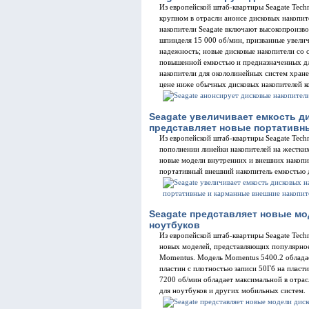
Из европейской штаб-квартиры Seagate Tec
крупном в отрасли анонсе дисковых накопит
накопители Seagate включают высокопроизв
шпинделя 15 000 об/мин, призванные увелич
надежность; новые дисковые накопители со
повышенной емкостью и предназначенных дл
накопители для окололинейных систем хран
цене ниже обычных дисковых накопителей к
Seagate увеличивает емкость д
представляет новые портативн
Из европейской штаб-квартиры Seagate Tec
пополнении линейки накопителей на жестких
новые модели внутренних и внешних накопи
портативный внешний накопитель емкостью 
Seagate представляет новые мо
ноутбуков
Из европейской штаб-квартиры Seagate Tec
новых моделей, представляющих популярное
Momentus. Модель Momentus 5400.2 облада
пластин с плотностью записи 50Гб на пласт
7200 об/мин обладает максимальной в отра
для ноутбуков и других мобильных систем.