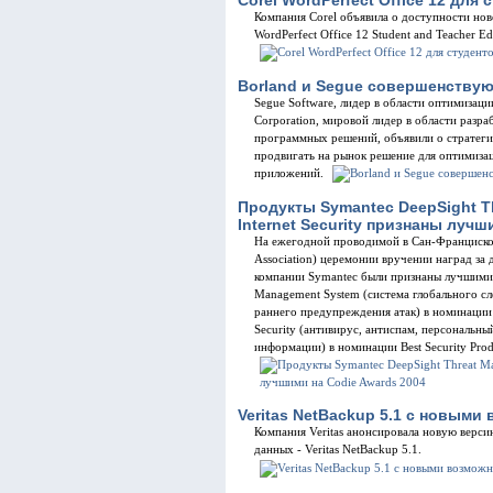
Компания Сorel объявила о доступности ново
WordPerfect Office 12 Student and Teacher Edi
Borland и Segue совершенствую
Segue Software, лидер в области оптимизаци
Corporation, мировой лидер в области разр
программных решений, объявили о стратеги
продвигать на рынок решение для оптимиза
приложений.
Продукты Symantec DeepSight T
Internet Security признаны лучш
На ежегодной проводимой в Сан-Франциско а
Association) церемонии вручении наград за
компании Symantec были признаны лучшими р
Management System (система глобального сл
раннего предупреждения атак) в номинации Bes
Security (антивирус, антиспам, персональн
информации) в номинации Best Security Pro
Veritas NetBackup 5.1 с новым
Компания Veritas анонсировала новую верс
данных - Veritas NetBackup 5.1.