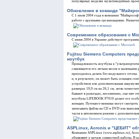
популярных моделях мультимедийных проек
Обновление в команде "Майкро
С 1 июля 2004 года в компании "Майкрософт
работе с крупными организациями. Назначе
Современное образование с Mic
С июня 2004 в Украине действует программ
Fujitsu Siemens Computers пред
ноутбук
Принадлежность ноутбука к “ультрапортати
славливается его легким весом и маленьким
приходилось делать без модульного отсека
и, в результате, он может быть оснащен 
устройством или дополнительным аккумулятор
размерах 19,9 см на 26,1 см, легко помести
бывают в разъездах, несомненно, оце-нят э
ноутбука LIFEBOOK P7010 делает его особ
женщин. Путешест-венники могут смотреть
записывать файлы на CD и DVD или выполня
часов в автономном режиме с дополнитель
ASPLinux, Acronis и "ЦЕБИТ" о
Компании ASPLinux (www.asplinux.ru), Acron
объявляют о начале совместной работы. В