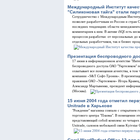
Международный Институт качес
"Силиконовая тайга" стали пар
Сотрудничество с Международным Институт
позволит разработчикам из России и стран
последних тенденциях области менеджмента 
комментариев к ним. В активе iSQI есть нес
процессов разработки: от персональных до 
отдельных разработчиков, так и бизнес про
Презентация беспроводного дос
17 июня в информационном агентстве "Инте
беспроводного доступа ОАО "Укртелеком" п
охватывает все помещения агентства, в том 
компании «S&T Софт-Троник». В презентаци
правления ОАО «Укртелеком» Игорь Кравец
Александр Мартыненко, президент информа
(Москва).
15 июня 2004 года отметил пер
Unitrade в Харькове
"Рождение" магазина совпало с открытием г
торгового центра "Плазма". В помещении это
представляющий собой комплекс из четырех
Unitrade, салонов мобильной связи Kyivsta
Corel WordPerfect Office 12 для