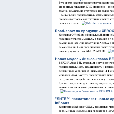
В то время как мировая компьютерная пресс
скоростных пишущих DVD-приводов - об это
другие, ссылаясь на отсутствие на рынке ла
– тайваньский производитель компьютерны
приводы в строгом соответствии с ранее у
начнутся в июле.
Road-show по продукции XEROX
Компания OfficeLux, официальный дистрибу
представительством XEROX в Украине с 7 п
рамках road-show по продукции XEROX в Д
демонстрации была представлена практичес
инженерную систему XEROX 510 DP.
Новая модель бизнес-класса ВЕ
ВЕРСИЯ Argo 55L открывает новую категор
производительность, практичность и невыс
оснащенный удобным 15-дюймовый TFT-дисп
металлик. Этот ноутбук предоставляет макс
сотрудников, чья работа связана с переезда
Кроме того, его по достоинству оценят те, 
независимости, и умеет рационально исполь
"ЛИТЕР" представляет новые ар
InFocus
Корпорация InFocus (США), всемирный лидер
современных мультимедиа проекторов, объя