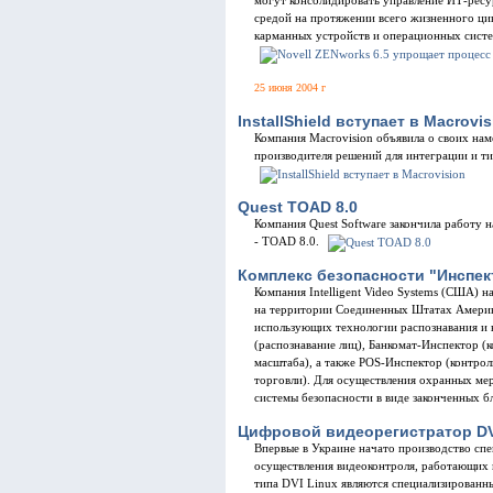
могут консолидировать управление ИТ-ресу
средой на протяжении всего жизненного цик
карманных устройств и операционных сист
25 июня 2004 г
InstallShield вступает в Macrovis
Компания Macrovision объявила о своих наме
производителя решений для интеграции и 
Quest TOAD 8.0
Компания Quest Software закончила работу н
- TOAD 8.0.
Комплекс безопасности "Инспек
Компания Intelligent Video Systems (США) 
на территории Соединенных Штатах Америк
использующих технологии распознавания и к
(распознавание лиц), Банкомат-Инспектор (
масштаба), а также POS-Инспектор (контро
торговли). Для осуществления охранных ме
системы безопасности в виде законченных 
Цифровой видеорегистратор DVI
Впервые в Украине начато производство сп
осуществления видеоконтроля, работающих 
типа DVI Linux являются специализированн