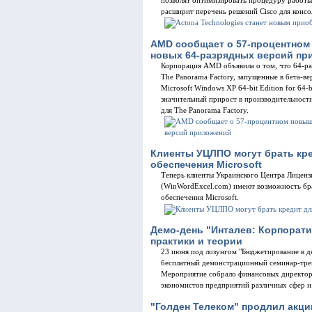
позволят оптимизировать процедуру работы 
расширит перечень решений Cisco для конс
AMD сообщает о 57-процентно
новых 64-разрядных версий пр
Корпорация AMD объявила о том, что 64-ра
The Panorama Factory, запущенные в бета-в
Microsoft Windows XP 64-bit Edition for 64
значительный прирост в производительности
для The Panorama Factory.
Клиенты УЦЛПО могут брать кр
обеспечения Microsoft
Теперь клиенты Украинского Центра Лицен
(WinWordExcel.com) имеют возможность бр
обеспечения Microsoft.
Демо-день "Инталев: Корпорат
практики и теории
23 июня под лозунгом "Бюджетирование в д
бесплатный демонстрационный семинар-тре
Мероприятие собрало финансовых директоро
экономистов предприятий различных сфер и
"Голден Телеком" продлил акци