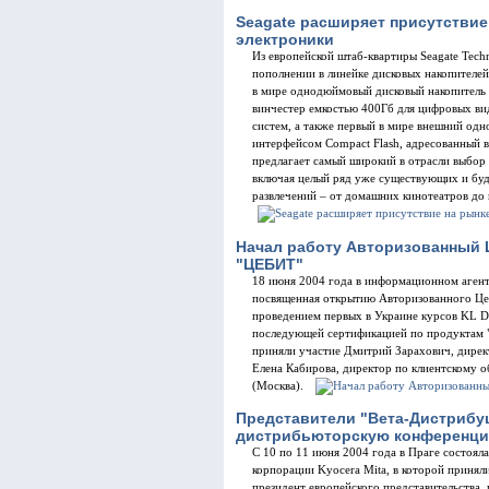
Seagate расширяет присутствие
электроники
Из европейской штаб-квартиры Seagate Tec
пополнении в линейке дисковых накопителей
в мире однодюймовый дисковый накопитель 
винчестер емкостью 400Гб для цифровых в
систем, а также первый в мире внешний од
интерфейсом Compact Flash, адресованный 
предлагает самый широкий в отрасли выбор 
включая целый ряд уже существующих и бу
развлечений – от домашних кинотеатров д
Начал работу Авторизованный 
"ЦЕБИТ"
18 июня 2004 года в информационном агент
посвященная открытию Авторизованного Це
проведением первых в Украине курсов KL DS
последующей сертификацией по продуктам "
приняли участие Дмитрий Зарахович, дирек
Елена Кабирова, директор по клиентскому
(Москва).
Представители "Вета-Дистрибу
дистрибьюторскую конференцию
С 10 по 11 июня 2004 года в Праге состоял
корпорации Kyocera Mita, в которой приняли
президент европейского представительства, 