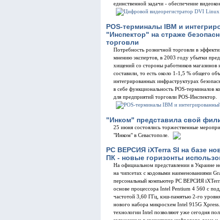
единственной задачи - обеспечение видеоко
POS-терминалы IBM и интегрир
"Инспектор" на страже безопас
торговли
Потребность розничной торговли в эффекти
мнению экспертов, в 2003 году убытки пред
хищений со стороны работников магазинов 
составили, то есть около 1-1,5 % общего о
интегрированных инфраструктурах безопас
в себе функциональность POS-терминалов к
для предприятий торговли POS-Инспектор.
"Инком" представила свой фил
25 июня состоялись торжественные меропри
"Инком" в Севастополе.
PC ВЕРСИЯ iXTerra SI на базе н
ПК - новые горизонты использо
На официальном представлении в Украине н
на чипсетах с кодовыми наименованиями Gra
персональный компьютер PC ВЕРСИЯ iXTerra 
основе процессора Intel Pentium 4 560 с п
частотой 3,60 ГГц, кэш-памятью 2-го уров
нового набора микросхем Intel 915G Xpres
технологии Intel позволяют уже сегодня по