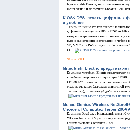
Kyocera Mita Europe, многочисленные пред
Центральной и Восточной Европы, СНГ, Бл
KIOSK DPS: печать цифровых ф
и удобнее
Теперь не нужно стоят в очереди к операт
цифрового фотоцентра DPS KIOSK от Mitsub
камеры теперь может самоcтоятельно просмо
высококачественные фотографии с любого ц
SD, MMC, CD-RW), создать on-line фотоальб
CD.
18 июня 2004 г
Mitsubishi Electric представл
Компания Mitsubishi Electric представляет 
новейшие цифровые фотопринтеры CP9000D
CP8000DW –новые модели отличаются еще б
стало возможным благодаря уникальной тех
Technology), позволяющей добиться увелич
Мышь Genius Wireless NetScroll
Choice of Computex Taipei 2004 
Компания DataLux, официальный дистрибуто
Wireless NetScroll+ Superior получила награ
рамках выставки Computex 2004.