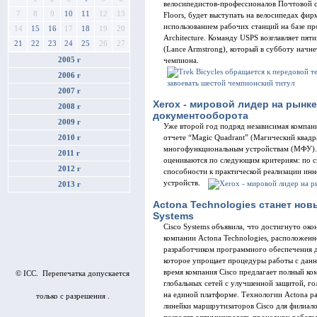
велосипедистов-профессионалов Почтовой 
7
8
9
10
11
12
13
Floors, будет выступать на велосипедах фи
использованием рабочих станций на базе пр
14
15
16
17
18
19
20
Architecture. Команду USPS возглавляет пя
21
22
23
24
25
26
27
(Lance Armstrong), который в субботу начн
2005 г
чемпиона.
2006 г
2007 г
Xerox - мировой лидер на рынке
2008 г
документооборота
2009 г
Уже второй год подряд независимая компан
2010 г
отчете “Magic Quadrant” (Магический ква
многофункциональным устройствам (МФУ). К
2011 г
оцениваются по следующим критериям: по с
2012 г
способности к практической реализации и
устройств.
2013 г
Actona Technologies станет но
Systems
Cisco Systems объявила, что достигнуто ок
компании Actona Technologies, расположенн
разработчиком программного обеспечения д
которое упрощает процедуры работы с данн
время компания Cisco предлагает полный к
© ICC. Перепечатка допускается
глобальных сетей с улучшенной защитой, г
на единой платформе. Технологии Actona р
только с разрешения .
линейки маршрутизаторов Cisco для филиал