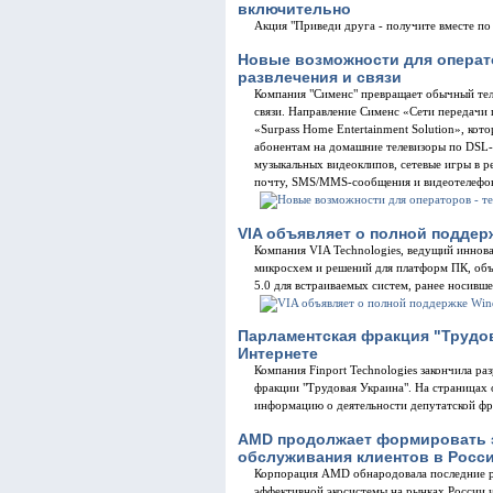
включительно
Акция "Приведи друга - получите вместе по
Новые возможности для операто
развлечения и связи
Компания "Сименс" превращает обычный тел
связи. Направление Сименс «Сети передачи 
«Surpass Home Entertainment Solution», кот
абонентам на домашние телевизоры по DSL-л
музыкальных видеоклипов, сетевые игры в р
почту, SMS/MMS-сообщения и видеотелефон
VIA объявляет о полной поддер
Компания VIA Technologies, ведущий иннов
микросхем и решений для платформ ПК, объ
5.0 для встраиваемых систем, ранее носивше
Парламентская фракция "Трудов
Интернете
Компания Finport Technologies закончила р
фракции "Трудовая Украина". На страницах
информацию о деятельности депутатской фр
AMD продолжает формировать 
обслуживания клиентов в Росси
Корпорация AMD обнародовала последние р
эффективной экосистемы на рынках России и