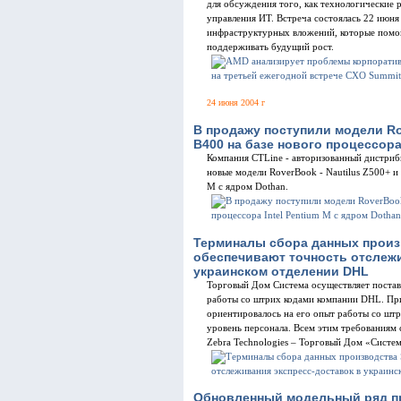
для обсуждения того, как технологические
управления ИТ. Встреча состоялась 22 июня
инфраструктурных вложений, которые помо
поддерживать будущий рост.
24 июня 2004 г
В продажу поступили модели Rov
B400 на базе нового процессора
Компания CTLine - авторизованный дистриб
новые модели RoverBook - Nautilus Z500+ и 
M с ядром Dothan.
Терминалы сбора данных произ
обеспечивают точность отслежи
украинском отделении DHL
Торговый Дом Система осуществляет постав
работы со штрих кодами компании DHL. Пр
ориентировалось на его опыт работы со ш
уровень персонала. Всем этим требованиям 
Zebra Technologies – Торговый Дом «Систем
Обновленный модельный ряд пр