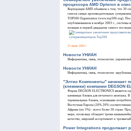
процессора AMD Opteron в спи
Корпорация AMD объявила о том, что 30 си
список самых производительных суперкомпь
TOP500 Organization (www.top500.org). По
опубликованном в ноябре 2003 г., системы 
позиции в первой двадцатке самого последне
22 июня 2004 г
Новости УНИАН
Информатика, связь, технологии: украинский
Новости УНИАН
Информатика, связь, технологии: зарубежны
"Элтис Компоненты" начинает 
(клемники) компании DEGSON 
Фирма DEGSON ELECTRONICS является одни
клеммных блоков для печатного монтажа. В 
терминальных блоков, основными потребите
Восточная Европа (20% 20% соответственно)
Африка (по 5%) - всего более 50 стран. П
мире, поскольку обладает тремя наиважней
качество, широкий ассортимент и чрезвычай
Power Integrations продолжае