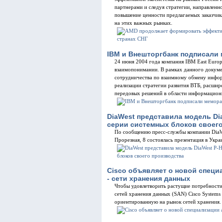
партнерами и следуя стратегии, направлен
повышение ценности предлагаемых заказчи
на этих важных рынках.
IBM и Внешторгбанк подписали
24 июня 2004 года компания IBM East Euro
взаимопонимании. В рамках данного докуме
сотрудничества по взаимному обмену инфор
реализации стратегии развития ВТБ, расшир
передовых решений в области информацион
DiaWest представила модель Dia
серии системных блоков своег
По сообщению пресс-службы компании DiaWes
Прорезная, 8 состоялась презентация в Укр
Cisco объявляет о новой спец
- сети хранения данных
Чтобы удовлетворить растущие потребности 
сетей хранения данных (SAN) Cisco Systems
ориентированную на рынок сетей хранения.