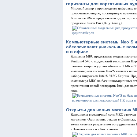
горизонты для портативных ау
Мировой лидер в производстве цифровых пле
пресс-конференцию, посвященную презентац
Компанию iRiver представляли директор по 
продажам Билли Енг (Billy Yeung).
Компьютерные системы Neo`S н
обеспечивают уникальные возм
и в офисе
Компания МКС представила модель настольно
Pentium4 540 с поддержкой технологии Hype
памятью второго уровня объемом 1 Мб и 8
компьютерной системы Neo’S является испол
набора микросхем Intel® 915G Express. Пре
компьютера МКС на базе инновационных тех
презентации новой платформы Intel для нас
года.
Открыты два новых магазина МК
Конец июня в розничной сети МКС отмечен
магазинов. Один из них открыт в Славянске
точек является результатом сотрудничеств
«Dомотехника» и «Быттехника»