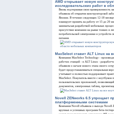
AMD открывает новую конструк
исследовательских работ в об
Вновь подчеркивая свою приверженность з
объявила об открытии конструкторской лаб
Японии. В течение следующих 12-18 месяце
планирует принять на работу от 15 до 20 и
заниматьсыя разработкой мобильных проце
присутствие компании на рынке тонких и ле
потребительской электроники и устройств св
питания.
MaxSelect ставит ALT Linux на в
Компании MaxSelect Technology - производи
рабочих станций - и ALT Linux - разработч
объявили о начале нового этапа своего сотр
будет предустанавливаться специальная верс
учитывает и полностью поддерживает практ
MaxSelect. Покупатель вместе с ноутбуком
пользовательских приложений, позволяющи
документов, электронных таблиц, презентац
Novell ZENworks 6.5 упрощает п
платформенными системами
Компания Novell объявила о выходе Novell 
крупных и успешных программ бета-тестиро