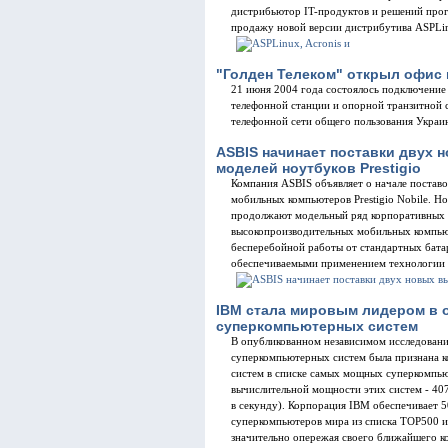
дистрибьютор IT-продуктов и решений прог
продажу новой версии дистрибутива ASPLin
"Голден Телеком" открыл офис
21 июня 2004 года состоялось подключени
телефонной станции и опорной транзитной
телефонной сети общего пользования Украи
ASBIS начинает поставки двух
моделей ноутбуков Prestigio
Компания ASBIS объявляет о начале постав
мобильных компьютеров Prestigio Nobile. Нов
продолжают модельный ряд корпоративных п
высокопроизводительных мобильных компью
бесперебойной работы от стандартных бат
обеспечиваемыми применением технологии I
IBM стала мировым лидером в 
суперкомпьютерных систем
В опубликованном независимом исследован
суперкомпьютерных систем была признана к
систем в списке самых мощных суперкомпьют
вычислительной мощности этих систем - 40
в секунду). Корпорация IBM обеспечивает
суперкомпьютеров мира из списка TOP500 и
значительно опережая своего ближайшего к