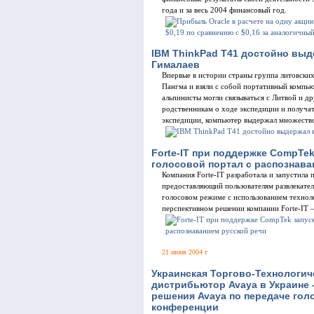
года и за весь 2004 финансовый год.
IBM ThinkPad T41 достойно выд
Гималаев
Впервые в истории страны группа литовски
Пангма и взяли с собой портативный компь
альпинисты могли связываться с Литвой и д
родственникам о ходе экспедиции и получа
экспедиции, компьютер выдержал множество
Forte-IT при поддержке CompTe
голосовой портал с распознава
Компания Forte-IT разработала и запустила 
предоставляющий пользователям развлекате
голосовом режиме с использованием техноло
перспективном решении компании Forte-IT –
21 июня 2004 г
Украинская Торгово-Технологич
дистрибьютор Avaya в Украине 
решения Avaya по передаче гол
конференции