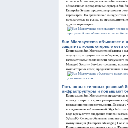
полное за более чем десять лет обновление с
обновленные корпоративные серверы Sun Fi
Enterprise System, продемонстрировали рек
параметрам. По сравнению с конкурентами 
предлагаемые на рынке, по производительн
другим параметрам.
Sun Microsystems объявляет о 
защитить компьютерные сети от
Корпорация Sun Microsystems объявила о в
защиту от растущего числа кибератак, угр
включает новые возможности следующего пок
Managed Security Services - решение, приз
компьютерных сетей, предназначенных в том
Пять новых типовых решений S
инфраструктуры и повышают б
Корпорация Sun Microsystems представила п
помогут сократить сроки развертывания ин
повышении производительности. Доходы у ч
исследовательской компанией Giga Informati
года в результате внедрения типовой высо
SybaseIQ. Сегодня объявлены типовые архи
коммуникаций (Enterprise Messaging Consolid
Корпоративного хранилища данных (Enterpri