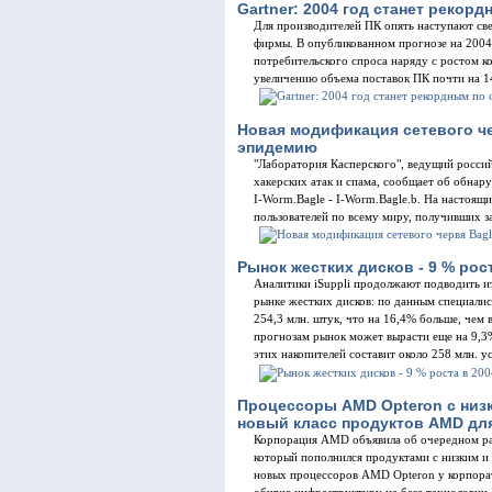
Gartner: 2004 год станет рекор
Для производителей ПК опять наступают све
фирмы. В опубликованном прогнозе на 2004 
потребительского спроса наряду с ростом к
увеличению объема поставок ПК почти на 
Новая модификация сетевого ч
эпидемию
"Лаборатория Касперского", ведущий россий
хакерских атак и спама, сообщает об обнар
I-Worm.Bagle - I-Worm.Bagle.b. На настоящ
пользователей по всему миру, получивших 
Рынок жестких дисков - 9 % рост
Аналитики iSuppli продолжают подводить ит
рынке жестких дисков: по данным специалис
254,3 млн. штук, что на 16,4% больше, чем 
прогнозам рынок может вырасти еще на 9,3%
этих накопителей составит около 258 млн. у
Процессоры AMD Opteron с низ
новый класс продуктов AMD для
Корпорация AMD объявила об очередном ра
который пополнился продуктами с низким и
новых процессоров AMD Opteron у корпорат