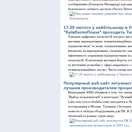
сообщениями (Enterprise Messaging) для паке
безопасного сетевого доступа (Secure Networ
17-20 лютого у найбiльшому в У
"КиївЕкспоПлаза" проходить Ти
Тиждень цифрових технологiй поєднує вист
виставку корпоративних телекомунiкацiйних
пiдприємством" та низку спецiалiзованих кон
виключно на корпоративних споживачiв i м
ефективностi управлiння пiдприємствами за
технологiй. В експозицiї виставок беруть уча
та вiтчизнянi розробки у сферi апаратного 
телекомунiкацiйних послуг. Чиста площа експ
Популярный вэб-сайт энтузиаст
лучшим производителем процес
Корпорация AMD объявила о том, что интерн
"Выбор пользователей" в категории "Лучший
Labs.com (www.xbitlabs.com) находится в Л
тестирования в Москве, Таллинне (Эстония)
новости и обзоры оборудования для ПК. В 20
читателей из разных стран мира.