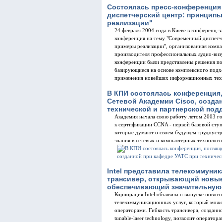
Состоялась пресс-конференция
диспетчерский центр: принцип
реализации"
24 февраля 2004 года в Киеве в конференц-з
конференция на тему "Современный диспетч
примеры реализации", организованная комп
производителя профессиональных аудио-визу
конференции были представлены решения по
базирующиеся на основе комплексного подх
применения новейших информационных тех
В КПИ состоялась конференция
Сетевой Академии Cisco, созда
технической и партнерской под
Академия начала свою работу летом 2003 го
к сертификации CCNA - первой базовой ступен
которые думают о своем будущем трудоустр
знания в сетевых и компьютерных технолог
Intel представила телекоммун
трансивер, открывающий новые
обеспечивающий значительную
Корпорация Intel объявила о выпуске новог
телекоммуникационных услуг, который може
операторами. Гибкость трансивера, созданно
tunable-laser technology, позволит операто