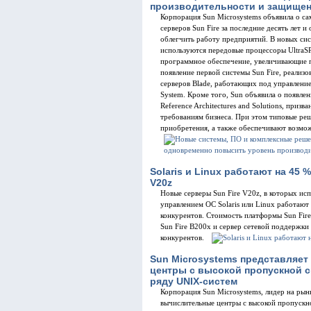
производительности и защище
Корпорация Sun Microsystems объявила о с
серверов Sun Fire за последние десять лет 
облегчить работу предприятий. В новых сис
используются передовые процессоры UltraS
программное обеспечение, увеличивающие 
появление первой системы Sun Fire, реализ
серверов Blade, работающих под управлением
System. Кроме того, Sun объявила о появле
Reference Architectures and Solutions, при
требованиям бизнеса. При этом типовые ре
приобретения, а также обеспечивают возмо
Solaris и Linux работают на 45 
V20z
Новые серверы Sun Fire V20z, в которых ис
управлением ОС Solaris или Linux работают
конкурентов. Стоимость платформы Sun Fire 
Sun Fire B200x и сервер сетевой поддержк
конкурентов.
Sun Microsystems представляе
центры с высокой пропускной 
ряду UNIX-систем
Корпорация Sun Microsystems, лидер на рын
вычислительные центры с высокой пропускн