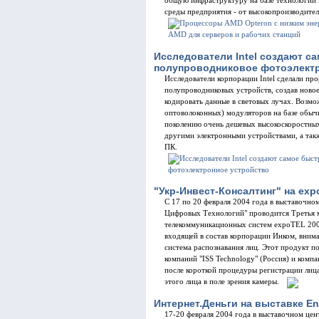
общую инфраструктуру на базе технологи
среды предприятия - от высокопроизводител
Исследователи Intel создают 
полупроводниковое фотоэлектр
Исследователи корпорации Intel сделали пр
полупроводниковых устройств, создав новое
кодировать данные в световых лучах. Возмо
оптоволоконных) модуляторов на базе обы
поколению очень дешевых высокоскоростны
другими электронными устройствами, а та
ПК.
"Укр-Инвест-Консалтинг" на exp
С 17 по 20 февраля 2004 года в выставочно
Цифровых Технологий" проводится Третья 
телекоммуникационных систем expoTEL 2004
входящей в состав корпорации Инком, внима
система распознавания лиц. Этот продукт п
компаний "ISS Technology" (Россия) и компа
после короткой процедуры регистрации лиц
этого лица в поле зрения камеры.
Интернет.Деньги на выставке En
17-20 февраля 2004 года в выставочном це