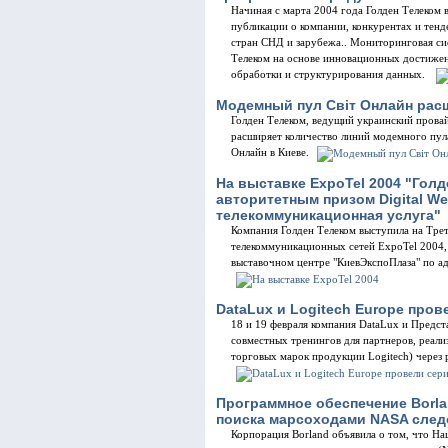
Начиная с марта 2004 года Голден Телеком 
публикации о компании, конкурентах и тен
стран СНД и зарубежа.. Мониторинговая сис
Телеком на основе инновационных достижени
обработки и структурирования данных.
Модемный пул Свiт Онлайн рас
Голден Телеком, ведущий украинский прова
расширяет количество линий модемного пул
Онлайн в Киеве.
На выставке ExpoTel 2004 "Гол
авторитетным призом Digital We
телекоммуникационная услуга"
Компания Голден Телеком выступила на Тре
телекоммуникационных сетей ExpoTel 2004, 
выставочном центре "КиевЭкспоПлаза" по ад
DataLux и Logitech Europe про
18 и 19 февраля компания DataLux и Предст
совместных тренингов для партнеров, реали
торговых марок продукции Logitech) через 
Программное обеспечение Borla
поиска марсоходами NASA след
Корпорация Borland объявила о том, что Н