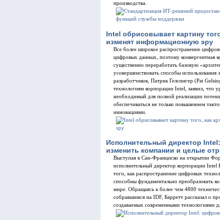
производства.
Intel обрисовывает картину тог
изменят информационную эру
Все более широкое распространение цифро
цифровых данных, поэтому конвергентная 
существенно переработать базовую «архите
усовершенствовать способы использования э
разработчиков, Патрик Гелсингер (Pat Gelsi
технологиям корпорации Intel, заявил, что 
необходимый для полной реализации потенц
обеспечиваться не только повышением такт
инновациями.
Исполнительный директор Inte
изменить компании и целые от
Выступая в Сан-Франциско на открытии Фору
исполнительный директор корпорации Intel К
того, как распространение цифровых техно
способны фундаментально преобразовать ком
мире. Обращаясь к более чем 4800 техничес
собравшимся на IDF, Барретт рассказал о п
создаваемых современными технологиями дл