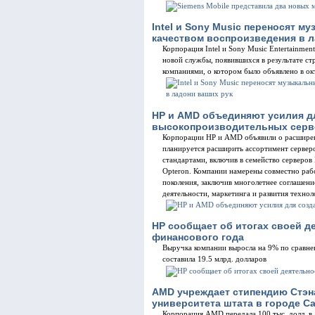
Intel и Sony Music переносят 
качеством воспроизведения в л
Корпорация Intel и Sony Music Entertainme
новой службы, появившихся в результате ст
компаниями, о котором было объявлено в ок
HP и AMD объединяют усилия д
высокопроизводительных серв
Корпорации HP и AMD объявили о расширени
планируется расширить ассортимент серверо
стандартами, включив в семейство серверов
Opteron. Компании намерены совместно раб
поколения, заключив многолетнее соглашени
деятельности, маркетинга и развития технол
HP сообщает об итогах своей д
финансового года
Выручка компании выросла на 9% по сравн
составила 19.5 млрд. долларов
AMD учреждает стипендию Стэна
университета штата в городе С
Корпорация AMD передала 100 тыс. долл. в д