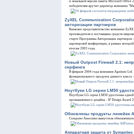
и локальной версии пакета Microsoft Office
победителям вручит директор компании "Ма
ZyXEL Communication Corporati
авторизации партнеров
Киевское представительство компании ZyXEL
производителя и поставщика средств широк
старте Программы Авторизации партнеров -
партнерской конференции, в рамках которой
итогам 2003 года.
Новый Outpost Firewall 2.1: не
серфинга
В феврале 2004 года компания Agnitum Ltd.
функционального продукта данного класса – 
Ноутбуки LG серии LM50 удосто
Ноутбуки LG серии LM50 удостоены одной 
промышленного дизайна - IF Design Award 2
Обновлены продукты линейки Al
Computer Associates выпустила обновленную 
Аппаратная защита от Symantec