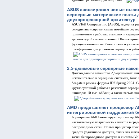
административным руководством.
ASUS анонсировал новые высо
серверные материнские платы 
двухпроцессорной архитектур
ASUSTeK Computer Inc (ASUS), лидер на ры
сегодня анонсировал самые новейшие серве
применяемые в рабочих станциях и сервера
архитектурой соответственно. Обе материн
функциональными особенностями и уникаль
платформами для установки серверов и рабо
2,5-дюймовые серверные накопи
Долгожданное семейство 2,5-дюймовых винч
исключительно в серверных системах, было
Seagate в рамках форума IDF Spring 2004. С
круглосуточной работы в различных сервер
шпинделя 10 тыс. об/мин, а также весьма выс
AMD представляет процессор A
интегрированной поддержкой б
Корпорация AMD анонсирует процессор AM
настоятельную потребность клиентов в сред
беспроводных сетей. Новый процессор спос
средств удаленного доступа, таких как шлю
точки беспроводного доступа и системы VoI