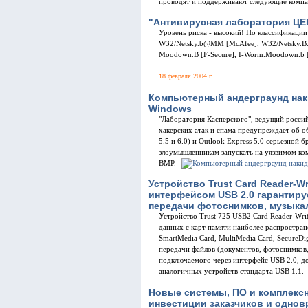
проводят и поддерживают следующие компа
"Антивирусная лаборатория ЦЕ
Уровень риска - высокий! По классификации
W32/Netsky.b@MM [McAfee], W32/Netsky.B
Moodown.B [F-Secure], I-Worm.Moodown.b 
18 февраля 2004 г
Компьютерный андерграунд нак
Windows
"Лаборатория Касперского", ведущий россий
хакерских атак и спама предупреждает об об
5.5 и 6.0) и Outlook Express 5.0 серьезной 
злоумышленникам запускать на уязвимом ко
BMP.
Устройство Trust Card Reader-Wr
интерфейсом USB 2.0 гарантиру
передачи фотоснимков, музыка
Устройство Trust 725 USB2 Card Reader-Writ
данных с карт памяти наиболее распростране
SmartMedia Card, MultiMedia Card, SecureDig
передачи файлов (документов, фотоснимков, 
подключаемого через интерфейс USB 2.0, дос
аналогичных устройств стандарта USB 1.1.
Новые системы, ПО и комплекс
инвестиции заказчиков и одно