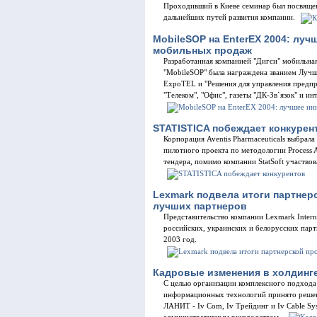
Проходивший в Киеве семинар был посвяще
дальнейших путей развития компании.
MobileSOP на EnterEX 2004: лу
мобильных продаж
Разработанная компанией "Дигси" мобильная
"MobileSOP" была награждена званием Лучш
ExpoTEL и "Решения для управления предпр
"Телеком", "Офис", газеты "ДК-Зв`язок" и ин
STATISTICA побеждает конкурен
Корпорация Aventis Pharmaceuticals выбрал
пилотного проекта по методологии Process A
тендера, помимо компании StatSoft участвова
Lexmark подвела итоги партнер
лучших партнеров
Представительство компании Lexmark Interna
российских, украинских и белорусских парт
2003 год.
Кадровые изменения в холдинг
С целью организации комплексного подхода 
информационных технологий принято решен
ЛАНИТ - Iv Com, Iv Трейдинг и Iv Cable S