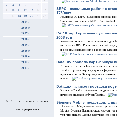
2
3
4
5
6
7
8
SRPC - панельные рабочие стан
9
10
11
12
13
14
15
1750нит
16
17
18
19
20
21
22
Компания "А-ТЕКС" расширила линейку пане
Она получила название SRPC - Sun Readable 
2005 г
2006 г
R&P Knight признана лучшим по
2007 г
2003 год
2008 г
Уже традиционно в начале каждого года в 
2009 г
корпорации IBM. Как правило, на ней подво
и основные направления в работе на следу
2010 г
2011 г
DataLux провела партнерскую 
2012 г
В рамках Недели цифровых технологий прох
2013 г
DataLux провела партнерскую конференцию 
приняли участие 32 партнерских компании с
прессы.
DataLux начинает поставки ноут
Компания DataLux объявляет о подписании д
начале поставок ноутбуков Toshiba.
© ICC. Перепечатка допускается
Siemens Mobile представилa д
11 февраля в Мадриде состоялась презентац
только с разрешения .
Mobile. Столица Испании стала местом, где 
тем, что Siemens Mobile выступает спонсор