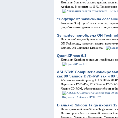
Компания Symantec cнизила цены на свои а
Appliance. В среднем на 10%. Предложение 
"Софтпром" заключила соглаше
Компания "Софтпром" заключила партнерское
разработчиком одного из самых популярных
Symantec приобрела ON Techno
На прошлой неделе Symantec закончила нач
ON Technology, известной своими проду
Remote, ON Command Discovery.
QuarkXPress 6.1
Компания Quark представила новый релиз сво
ASUSTeK Computer анонсирова
как 8X Запись DVD-RW, так и 8
Абсолютно новый привод ASUS DRW-0804P 
Перезапись DVD+RW, 12 X Чтение DVD-ROM
Чтение CD-ROM, обеспечивая гибкость и б
В альянс Silicon Taiga входят 1
На сегодняшний день Silicon Taiga являетс
Помимо российских компаний, членами Альян
Беларуси, Украины и Казахстана. Сегодня н