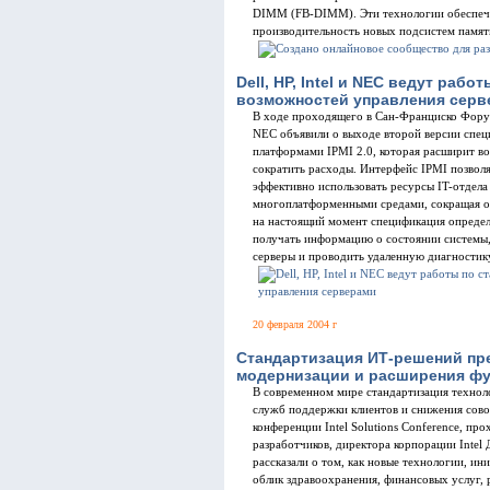
DIMM (FB-DIMM). Эти технологии обеспеча
производительность новых подсистем памят
Dell, HP, Intel и NEC ведут ра
возможностей управления серв
В ходе проходящего в Сан-Франциско Форума 
NEC объявили о выходе второй версии спец
платформами IPMI 2.0, которая расширит в
сократить расходы. Интерфейс IPMI позволя
эффективно использовать ресурсы IT-отдела
многоплатформенными средами, сокращая о
на настоящий момент спецификация опреде
получать информацию о состоянии системы,
серверы и проводить удаленную диагностику
20 февраля 2004 г
Стандартизация ИТ-решений пр
модернизации и расширения ф
В современном мире стандартизация технол
служб поддержки клиентов и снижения сово
конференции Intel Solutions Conference, п
разработчиков, директора корпорации Intel 
рассказали о том, как новые технологии, и
облик здравоохранения, финансовых услуг, 