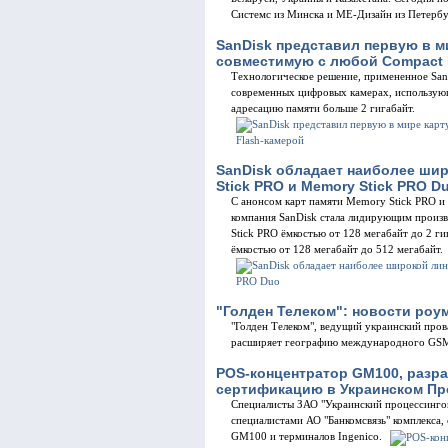
Системс из Минска и МЕ-Дизайн из Петерб
SanDisk представил первую в ми
совместимую с любой Compact 
Технологическое решение, примененное SanD
современных цифровых камерах, использующ
адресацию памяти больше 2 гигабайт.
SanDisk обладает наиболее шир
Stick PRO и Memory Stick PRO D
С анонсом карт памяти Memory Stick PRO и
компания SanDisk стала лидирующим произ
Stick PRO ёмкостью от 128 мегабайт до 2 г
ёмкостью от 128 мегабайт до 512 мегабайт.
"Голден Телеком": новости роу
"Голден Телеком", ведущий украинский про
расширяет географию международного GS
POS-концентратор GM100, разр
сертификацию в Украинском Пр
Специалисты ЗАО "Украинский процессинго
специалистами АО "Банкомсвязь" комплекса
GM100 и терминалов Ingenico.