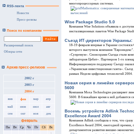
многопроцессорных системах.
RSS-лента
Новости
Пресс-релизы
Wise Package Studio 5.0
Компания Wise Solutions объявила о доступн
Поиск по компаниям
инсталляционных пакетов Wise Package Studi
Съезд ИТ-директоров Украины: 
18-19 февраля впервые в Украине состоялс
Расширенный поиск
которого выступила компания "Евроиндекс"
Обзоры сети
«Супремум». Спонсорами Съезда стали ком
лаборатория Цебит». Партнером 1-го плена
Информационную поддержку Съезду оказал
Архив пресс-релизов
«Украинская инвестиционная газета». Съезд
рамках Недели цифровых технологий 2004.
2002 г
Новая серия в линейке серверо
2003 г
5600
2004 г
Компания Moxa Technologies расширяет лин
5600. В ближайшее время к ней добавится с
янв
мар
апр
фев
май
июн
июл
авг
Восемь устройств Adlink Techn
сен
окт
ноя
дек
Excellence Award 2004
февраль
Компания Adlink сообщила о том, что сразу
Excellence Award 2004, ежегодной премии
Пн
Вт
Ср
Чт
Пт
Сб
Вс
департаментом развития внешне-экономическ
1