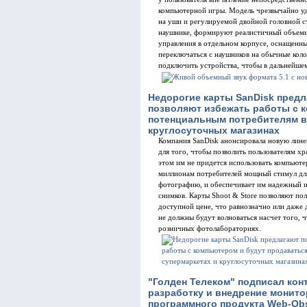
компьютерной игры. Модель чрезвычайно уд
на уши и регулируемой двойной головной с
наушнике, формируют реалистичный объемны
управления в отдельном корпусе, оснащенны
переключаться с наушников на обычные кол
подключить устройства, чтобы в дальнейше
Недорогие карты SanDisk предл
позволяют избежать работы с 
потенциальным потребителям в 
круглосуточных магазинах
Компания SanDisk анонсировала новую лине
для того, чтобы позволить пользователям х
этом им не придется использовать компьютер
миллионам потребителей мощный стимул дл
фотографию, и обеспечивает им надежный 
снимков. Карты Shoot & Store позволяют пол
доступной цене, что равнозначно или даже 
не должны будут волноваться насчет того, ч
розничных фотолабораториях.
"Голден Телеком" подписал контр
разработку и внедрение монито
программного продукта Web-Obs