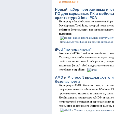
26 февраля 2004 г
Новый набор программных инстр
ПО для карманных ПК и мобиль
архитектурой Intel PCA
Корпорация Intel объявила о выходе набора
Development Tool Suite, который позволит 
добиться более высокой производительнос
телефонов.
iPod "по-украински"
Компания WEGA Distribution сообщает о том
Украину, теперь обеспечивают полную подд
отображения текстовой информации, содерж
текстовые файлы), iPod предлагает также п
подобных устройств.
AMD и Microsoft предлагают кл
безопасности
Корпорация AMD объявила о том, что испо
очередным пакетом обновления Windows XP 
противостоять атакам на компьютеры, связа
Комбинация из процессора AMD64 и технол
пользователей домашних и корпоративных к
просмотре содержимого Интернет-сайтов, а 