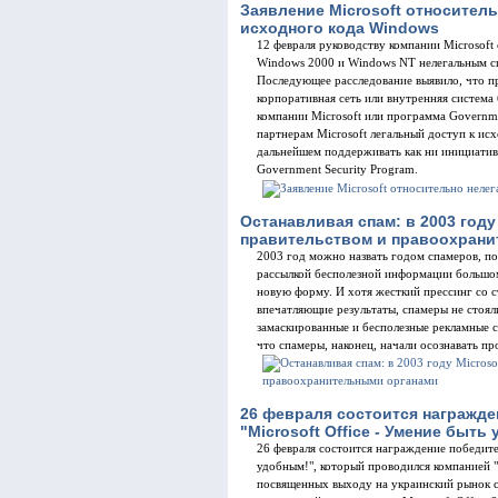
Заявление Microsoft относител
исходного кода Windows
12 февраля руководству компании Microsoft 
Windows 2000 и Windows NT нелегальным сп
Последующее расследование выявило, что п
корпоративная сеть или внутренняя система б
компании Microsoft или программа Governmen
партнерам Microsoft легальный доступ к исх
дальнейшем поддерживать как ни инициативу 
Government Security Program.
Останавливая спам: в 2003 году
правительством и правоохран
2003 год можно назвать годом спамеров, по
рассылкой бесполезной информации большом
новую форму. И хотя жесткий прессинг со с
впечатляющие результаты, спамеры не стоял
замаскированные и бесполезные рекламные с
что спамеры, наконец, начали осознавать пр
26 февраля состоится награжде
"Microsoft Office - Умение быть
26 февраля состоится награждение победител
удобным!", который проводился компанией 
посвященных выходу на украинский рынок с