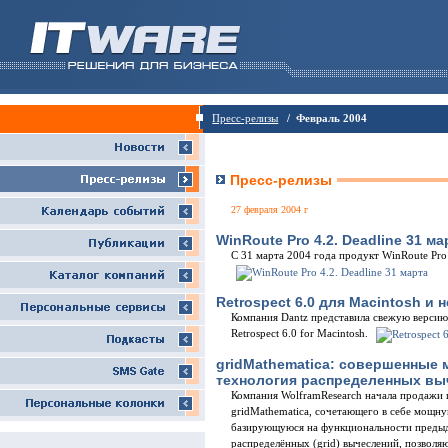
Пресс-релизы
/ Февраль 2004
Пресс-релизы
27 февраля 2004 г
WinRoute Pro 4.2. Deadline 31 ма
С 31 марта 2004 года продукт WinRoute Pro 
Retrospect 6.0 для Macintosh и 
Компания Dantz представила свежую версию
Retrospect 6.0 for Macintosh.
gridMathematica: совершенные
технология распределенных вы
Компания WolframResearch начала продажи п
gridMathematica, сочетающего в себе мощн
базирующуюся на функциональности предыд
распределённых (grid) вычеслений, позволя