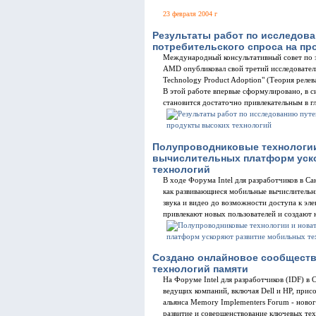
23 февраля 2004 г
Результаты работ по исследов
потребительского спроса на пр
Международный консультативный совет по 
AMD опубликовал свой третий исследовательс
Technology Product Adoption" (Теория реле
В этой работе впервые сформулировано, в с
становится достаточно привлекательным в гл
Полупроводниковые технологии 
вычислительных платформ уск
технологий
В ходе Форума Intel для разработчиков в С
как развивающиеся мобильные вычислительн
звука и видео до возможности доступа к эл
привлекают новых пользователей и создают 
Создано онлайновое сообществ
технологий памяти
На Форуме Intel для разработчиков (IDF) в 
ведущих компаний, включая Dell и HP, прис
альянса Memory Implementers Forum - новог
развитие и совершенствование ключевых тех