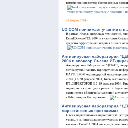
памяти производители беспроводных порта
19 февраля 2004 г
UDICOM принимает участие в вы
В рамках Недели цифровых технологий, спе
EnterEX/expoTEL 2004 и участников Cъезда
средства эффективного ведения бизнеса от
Антивирусная лаборатория "ЦЕБ
2004 и спонсор Съезда ИТ-дире
Антивирусная Лаборатория "ЦЕБИТ", лидер 
антивирусной защиты корпоративных инф
ПАРТНЕРОМ одиннадцатой международной 
2004 (17-20 февраля 2004, Киев, выставо
ИТ-ДИРЕКТОРОВ (18-19 февраля 2004, Киев
мероприятия проходят в рамках «Недели ци
экспонентов обеспечена надежной антивиру
«Лаборатории Касперского».
Антивирусная лаборатория "ЦЕБ
маркетинговых программах
О всех маркетинговых мероприятиях, котор
узнать, т. к. информацию получаем из разн
выставки EnterEX 2004 мы предлагаем Вам