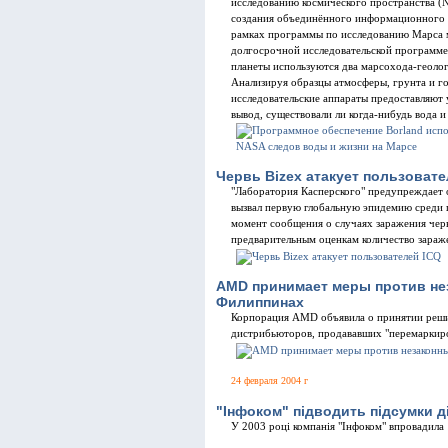
исследованию космического пространства (
создания объединённого информационного пор
рамках программы по исследованию Марса 
долгосрочной исследовательской программе
планеты используются два марсохода-геолога,
Анализируя образцы атмосферы, грунта и г
исследовательские аппараты предоставляют
вывод, существовали ли когда-нибудь вода и
Червь Bizex атакует пользовате
"Лаборатория Касперского" предупреждает 
вызвал первую глобальную эпидемию среди 
момент сообщения о случаях заражения черв
предварительным оценкам количество зараже
AMD принимает меры против не
Филиппинах
Корпорация AMD объявила о принятии реши
дистрибьюторов, продававших "перемаркир
24 февраля 2004 г
"Iнфоком" пiдводить пiдсумки дi
У 2003 роцi компанiя "Iнфоком" впровадила