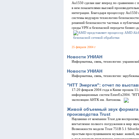
Au1550 сделан шаг вперед по сравнению 
в нем показателями высокой производительн
интеграции. Благодаря процессору Au1550 
системы ведущую технологию безопасности 
решений безопасности частных и публичных 
среды VPN и безопасной передачи бизнес-д
25 февраля 2004 г
Новости УНИАН
Информатика, связь, технологии: украинский
Новости УНИАН
Информатика, связь, технологии: зарубежны
"НТТ Энергия": отчет по выстав
17-20 февраля 2004 года в Киеве прошла 1
информационных систем EnterEx2004. "НТТ 
экспозиции АНТК им. Антонова.
Живой объемный звук формата 
производства Trust
Наушники от компании Trust для воспроизве
впечатление полного погружения в мир звука
Возможности модели Trust 751B 5.1 Silverli
простым прослушиванием музыки: живой, вы
у пользователя впечатление непосредственн