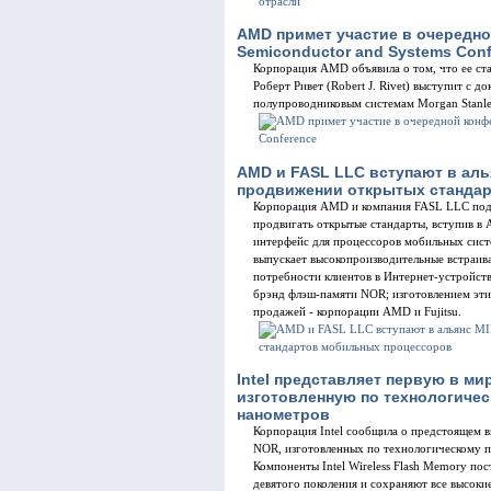
AMD примет участие в очередно
Semiconductor and Systems Con
Корпорация AMD объявила о том, что ее ст
Роберт Ривет (Robert J. Rivet) выступит с 
полупроводниковым системам Morgan Stanley
AMD и FASL LLC вступают в алья
продвижении открытых станда
Корпорация AMD и компания FASL LLC подт
продвигать открытые стандарты, вступив в Ал
интерфейс для процессоров мобильных сист
выпускает высокопроизводительные встраив
потребности клиентов в Интернет-устройств
брэнд флэш-памяти NOR; изготовлением эти
продажей - корпорации AMD и Fujitsu.
Intel представляет первую в м
изготовленную по технологичес
нанометров
Корпорация Intel сообщила о предстоящем 
NOR, изготовленных по технологическому п
Компоненты Intel Wireless Flash Memory пос
девятого поколения и сохраняют все высоки