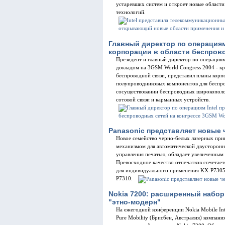
устаревших систем и откроет новые област
технологий.
Главный директор по операциям
корпорации в области беспрово
Президент и главный директор по операциям I
докладом на 3GSM World Congress 2004 - 
беспроводной связи, представил планы кор
полупроводниковых компонентов для беспро
сосуществовании беспроводных широкополо
сотовой связи и карманных устройств.
Panasonic представляет новые
Новое семейство черно-белых лазерных при
механизмом для автоматической двусторонн
управления печатью, обладает увеличенным
Превосходное качество отпечатков сочетает
для индивидуального применения KX-P7305 
P7310.
Nokia 7200: расширенный набор 
"этно-модерн"
На ежегодной конференции Nokia Mobile Int
Pure Mobility (Брисбен, Австралия) компани