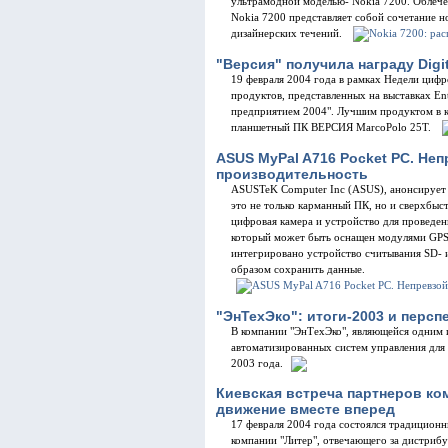
ультрамодной моделью- Nokia 7200. Облече
Nokia 7200 представляет собой сочетание 
дизайнерских течений.
"Версия" получила награду Digit
19 февраля 2004 года в рамках Недели циф
продуктов, представленных на выставках En
предприятием 2004". Лучшим продуктом в 
планшетный ПК ВЕРСИЯ MarcoPolo 25T.
ASUS MyPal A716 Pocket PC. Не
производительность
ASUSTeK Computer Inc (ASUS), анонсирует
это не только карманный ПК, но и сверхбы
цифровая камера и устройство для проведени
который может быть оснащен модулями GPS
интегрировано устройство считывания SD- и
образом сохранить данные.
"ЭнТехЭко": итоги-2003 и персп
В компании "ЭнТехЭко", являющейся одним 
автоматизированных систем управления для
2003 года.
Киевская встреча партнеров ко
движение вместе вперед
17 февраля 2004 года состоялся традицион
компании "Литер", отвечающего за дистрибу