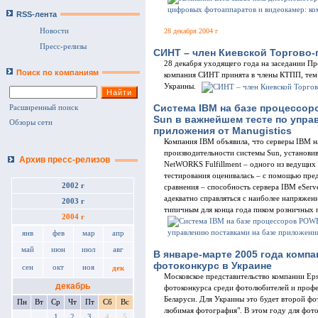
RSS-лента
28 декабря 2004 г
Новости
Пресс-релизы
СИНТ – член Киевской Торгово
28 декабря уходящего года на заседании 
Поиск по компаниям
компания СИНТ принята в члены КТПП, тем
Украины.
Система IBM на базе процессо
Расширенный поиск
Sun в важнейшем тесте по упра
Обзоры сети
приложения от Manugistics
Компания IBM объявила, что серверы IBM 
производительности системы Sun, установив
Архив пресс-релизов
NetWORKS Fulfillment – одного из ведущих
тестирования оценивалась – с помощью пре
2002 г
сравнения – способность сервера IBM eServ
адекватно справляться с наиболее напряжен
2003 г
типичным для конца года пиком розничных 
2004 г
янв
фев
мар
апр
май
июн
июл
авг
В январе-марте 2005 года комп
фотоконкурс в Украине
сен
окт
ноя
дек
Московское представительство компании Eps
декабрь
фотоконкурса среди фотолюбителей и проф
Беларуси. Для Украины это будет второй фо
Пн
Вт
Ср
Чт
Пт
Сб
Вс
любимая фотография". В этом году для фо
1
2
3
4
5