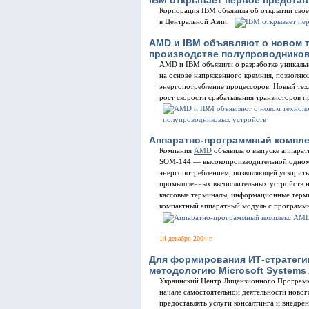
Корпорация IBM объявила об открытии свое
в Центральной Азии.
AMD и IBM объявляют о новом 
производстве полупроводнико
AMD и IBM объявили о разработке уникальн
на основе напряженного кремния, позволяю
энергопотребление процессоров. Новый тех
рост скорости срабатывания транзисторов 
Аппаратно-программный компле
Компания
AMD
объявила о выпуске аппара
SOM-144 — высокопроизводительной одном
энергопотреблением, позволяющей ускорить
промышленных вычислительных устройств но
кассовые терминалы, информационные терм
компактный аппаратный модуль с программ
14 декабря 2004 г
Для формирования ИТ-стратеги
методологию Microsoft Systems 
Украинский Центр Лицензионного Программ
начале самостоятельной деятельности новог
предоставлять услуги консалтинга и внедр