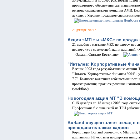
автоматизации в процесс разработки новой 
программного обеспечения для машиностро
регионе специалистами компании АМИ. Возр
лучших в Украине продавцов специализиров
23 декабря 2004 г
Акция «MTI» и «МКС» по продукц
21 декабря в магазине МКС по адресу прос
первого тура совместной акции компаний 
- «Завжди Стильно Креативно».
"Инталев: Корпоративные Фина
В конце 2003 года разработчики компании 
"Инталев: Корпоративные Финансы 2004" - 
7.7". Комплекс включил в себя возможности
проектирования, прогнозирования и эконом
(workflow).
Новогодняя акция МТ "В помощ
С 15 декабря по 15 января 2005 года сист
Профессионал" с лицензией на ТРИ рабочих
Borland осуществляет вклад в 
преподавательских кадров
Корпорация Borland совместно с Microsoft,
компаниями ИТ-отрасли поддержала инициат