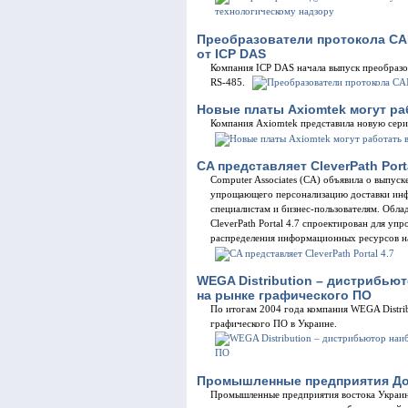
Преобразователи протокола CAN
от ICP DAS
Компания ICP DAS начала выпуск преобразо
RS-485.
Новые платы Axiomtek могут раб
Компания Axiomtek представила новую сери
CA представляет CleverPath Porta
Computer Associates (CA) объявила о выпуске
упрощающего персонализацию доставки инф
специалистам и бизнес-пользователям. Обла
CleverPath Portal 4.7 спроектирован для у
распределения информационных ресурсов н
WEGA Distribution – дистрибью
на рынке графического ПО
По итогам 2004 года компания WEGA Distrib
графического ПО в Украине.
Промышленные предприятия Дон
Промышленные предприятия востока Украины