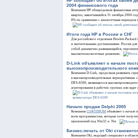
HP сообщает об итогах своей д
2004 финансового года
Компания HP обнародовала финансовые итог
квартал, закончившийся 31 октября 2004 год
8% по сравнению с аналогичным периодом п
Итоги года НР в России и СНГ
Для российского отделения Hewlett-Packar
и значительными достижениями. Россия для 
собой динамично развивающийся, перспект
высокотехнологичных решениях.
D-Link объявляет о начале пос
высокопроизводительного комм
Компания D-Link, продолжая развивать сер
в высокопроизводительных корпоративных с
DES-6500, являющегося высокопроизводите
агрегирования в рабочих группах или ядре 
Начало продаж Delphi 2005
Компания
СОФТПРОМ
объявляет о начале 
всем программистам, которые хотят получит
приложений под Win32 и .Net.
Бизнес-печать от Oki становитс
Компания Oki, ведущий специалист в област