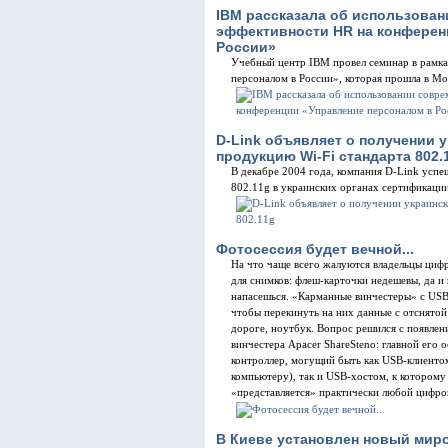
IBM рассказала об использова
эффективности HR на конферен
России»
Учебный центр IBM провел семинар в рамк
персоналом в России», которая прошла в Мо
D-Link объявляет о получении 
продукцию Wi-Fi стандарта 802.
В декабре 2004 года, компания D-Link усп
802.11g в украинских органах сертификации
Фотосессия будет вечной...
На что чаще всего жалуются владельцы циф
для снимков: флеш-карточки недешевы, да и 
напасешься. «Карманные винчестеры» с USB
чтобы перекинуть на них данные с отснятой 
дороге, ноутбук. Вопрос решился с появле
винчестера Apacer ShareSteno: главной его
контроллер, могущий быть как USB-клиенто
компьютеру), так и USB-хостом, к котором
«представляется» практически любой цифро
В Киеве установлен новый миро