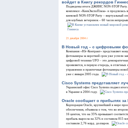
войдет в Книгу рекордов Гинне
Подведены итоги ДЖИНС NON-STOP Party. Ве
комплексе «КиевЭкспоПлаза» и продлилась ве
киевской NON-STOP Party – виртуальный о
для клубных вечеринок – 60 часов непреры
21 декабря 2004 г
В Новый год – с цифровыми фо
Компания «Юг-Контракт» представляет нов
фотокамеры за короткий срок уже успели за
цифровой техники UFO – это демократичная 
проявляется, в первую очередь, в отличных
управлении и практичные фотокамеры новой
уже с января 2005 года.
Cisco Systems представляет лу
Украинский офис Cisco Systems подвел итог
в Украине в 2004 году.
Oracle сообщает о прибылях за I
Корпорация Oracle, крупнейший в мире про
обеспечения, объявила о том, что во втором
16 центов, что на 35% превышает соответст
прибыль выросла на 32% и составила 815 мл
составили 2,76 млрд. долларов.