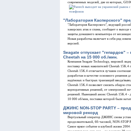
современных моделей, две из которых, GI1
"Лаборатория Касперского" пред
"Лаборатория Касперского", ведущий россий
хакерских атак и спама, сообщает о выходе
защиты домашнего компьютера от несанкцион
Новая разработка включает в себя ряд изм
версией.
Seagate отпускает "гепардов" –
Cheetah на 15 000 об./мин.
Компания Seagate Technology, мировой лиде
поставку новых накопителей Cheetah 15K.4 
Cheetah 15K.4 отличается лучшим соотношен
разработан в качестве основного решения 
надёжных и быстрых транзакций ввода/выво
Cheetah 15K.4 позволяет снизить общую сто
корпоративных решений, от электронной по
решений. Нынешний анонс Cheetah 15K.4 - 
10 000 об/мин, поставки которой были нача
ДЖИНС NON-STOP PARTY – продл
мировой рекорд
Виртуальный оператор ДЖИНС снова устана
продолжительной, 60-часовой, NON-STOP P
Самое яркое событие в клубной жизни 2004 г