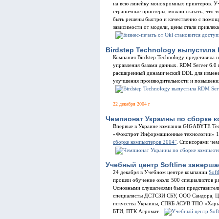
на всю линейку монохромных принтеров. Уч
страничные принтеры, можно сказать, что т
быть решены быстро и качественно с помощ
зависимости от модели, цены стали привлека
Birdstep Technology выпустила 
Компания Birdstep Technology представила
управления базами данных. RDM Server 6.0
расширенный динамический DDL для изменен
улучшения производительности и повышения
22 декабря 2004 г
Чемпионат Украины по сборке 
Впервые в Украине компания GIGABYTE Tec
«Фокстрот Информационные технологии» 18
сборке компьютеров 2004"
. Спонсорами че
Учебный центр Softline заверша
24 декабря в Учебном центре компании
Soft
прошли обучение около 500 специалистов ра
Основными слушателями были представители
специалисты ДСТСЗИ СБУ, ООО Сандора, Ц
искусства Украины, СПКБ АСУВ ТПО «Харь
БТИ, ПТК Агромат.