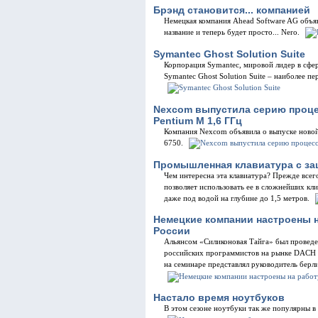
Брэнд становится... компанией
Немецкая компания Ahead Software AG объяви
название и теперь будет просто... Nero.
Symantec Ghost Solution Suite
Корпорация Symantec, мировой лидер в сфе
Symantec Ghost Solution Suite – наиболее п
Nexcom выпустила серию проце
Pentium M 1,6 ГГц
Компания Nexcom объявила о выпуске ново
6750.
Промышленная клавиатура с за
Чем интересна эта клавиатура? Прежде всего
позволяет использовать ее в сложнейших кл
даже под водой на глубине до 1,5 метров.
Немецкие компании настроены н
России
Альянсом «Силиконовая Тайга» был проведе
российских программистов на рынке DACH 
на семинаре представлял руководитель берл
Настало время ноутбуков
В этом сезоне ноутбуки так же популярны в 