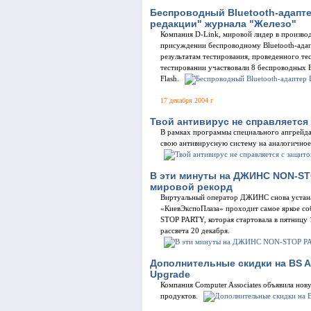
Беспроводный Bluetooth-адапт
редакции" журнала "Железо"
Компания D-Link, мировой лидер в производ
присуждении беспроводному Bluetooth-а
результатам тестирования, проведенного те
тестировании участвовали 8 беспроводных 
Flash.
17 декабря 2004 г
Твой антивирус не справляется 
В рамках программы специального апгрейда
свою антивирусную систему на аналогичное
В эти минуты на ДЖИНС NON-ST
мировой рекорд
Виртуальный оператор ДЖИНС снова устана
«КиевЭкспоПлаза» проходит самое яркое со
STOP PARTY, которая стартовала в пятницу 1
рассвета 20 декабря.
Дополнительные скидки на BS AR
Upgrade
Компания Computer Associates объявила но
продуктов.