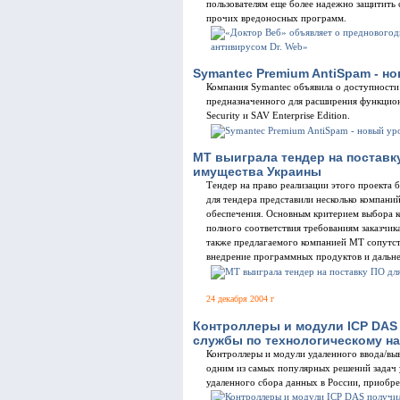
пользователям еще более надежно защитить
прочих вредоносных программ.
Symantec Premium AntiSpam - н
Компания Symantec объявила о доступности
предназначенного для расширения функцион
Security и SAV Enterprise Edition.
МТ выиграла тендер на поставк
имущества Украины
Тендер на право реализации этого проекта 
для тендера представили несколько компани
обеспечения. Основным критерием выбора 
полного соответствия требованиям заказчик
также предлагаемого компанией МТ сопутс
внедрение программных продуктов и дальн
24 декабря 2004 г
Контроллеры и модули ICP DAS
службы по технологическому н
Контроллеры и модули удаленного ввода/выв
одним из самых популярных решений задач 
удаленного сбора данных в России, приобре