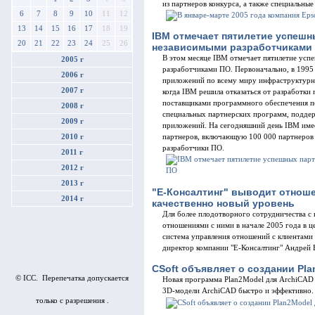
из партнеров конкурса, а также специальные
6
7
8
9
10
11
12
13
14
15
16
17
18
19
IBM отмечает пятилетие успешн
20
21
22
23
24
25
26
независимыми разработчиками
В этом месяце IBM отмечает пятилетие усп
2005 г
разработчиками ПО. Первоначально, в 1995 
2006 г
приложений по всему миру инфраструктурны
2007 г
когда IBM решила отказаться от разработки
поставщиками программного обеспечения по
2008 г
специальных партнерских программ, поддер
2009 г
приложений. На сегодняшний день IBM имее
2010 г
партнеров, включающую 100 000 партнеров 
разработчики ПО.
2011 г
2012 г
2013 г
"Е-Консалтинг" выводит отноше
2014 г
качественно новый уровень
Для более плодотворного сотрудничества с
отношениями с ними в начале 2005 года в ц
система управления отношений с клиентами
директор компании "Е-Консалтинг" Андрей 
CSoft объявляет о создании Pla
© ICC. Перепечатка допускается
Новая программа Plan2Model для ArchiCAD 
3D-модели ArchiCAD быстро и эффективно.
только с разрешения .