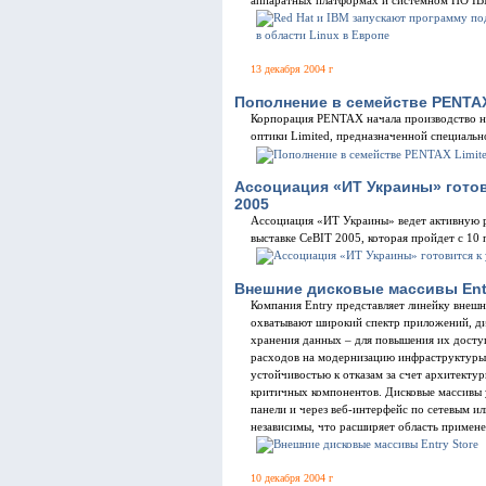
аппаратных платформах и системном ПО I
13 декабря 2004 г
Пополнение в семействе PENTAХ
Корпорация PENTAX начала производство н
оптики Limited, предназначенной специаль
Ассоциация «ИТ Украины» готов
2005
Ассоциация «ИТ Украины» ведет активную р
выставке CeBIT 2005, которая пройдет с 10 
Внешние дисковые массивы Entr
Компания Entry представляет линейку внешн
охватывают широкий спектр приложений, д
хранения данных – для повышения их дост
расходов на модернизацию инфраструктуры. 
устойчивостью к отказам за счет архитекту
критичных компонентов. Дисковые массивы
панели и через веб-интерфейс по сетевым и
независимы, что расширяет область примен
10 декабря 2004 г