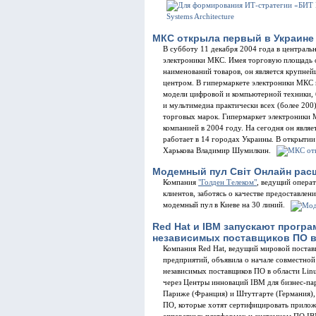
МКС открыла первый в Украине 
В субботу 11 декабря 2004 года в централь
электроники МКС. Имея торговую площадь ок
наименований товаров, он является крупне
центром. В гипермаркете электроники МКС п
модели цифровой и компьютерной техники, б
и мультимедиа практически всех (более 200
торговых марок. Гипермаркет электроники М
компанией в 2004 году. На сегодня он явля
работает в 14 городах Украины. В открыти
Харькова Владимир Шумилкин.
Модемный пул Свiт Онлайн рас
Компания
"Голден Телеком"
, ведущий опера
клиентов, заботясь о качестве предоставле
модемный пул в Киеве на 30 линий.
Red Hat и IBM запускают прогр
независимых поставщиков ПО в 
Компания Red Hat, ведущий мировой поста
предприятий, объявила о начале совместно
независимых поставщиков ПО в области Linu
через Центры инноваций IBM для бизнес-пар
Париже (Франция) и Штутгарте (Германия),
ПО, которые хотят сертифицировать приложе