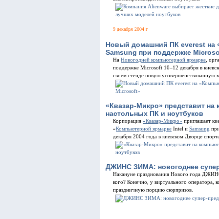
9 декабря 2004 г
Новый домашний ПК everest на 
Samsung при поддержке Microso
На
Новогодней компьютерной ярмарке
, орг
поддержке Microsoft 10–12 декабря в киев
своем стенде новую усовершенствованную м
«Квазар-Микро» представит на
настольных ПК и ноутбуков
Корпорация
«Квазар-Микро»
приглашает кие
«
Компьютерной ярмарке
Intel и
Samsung
при
декабря 2004 года в киевском Дворце спорта
ДЖИНС ЗИМА: новогоднее супе
Накануне празднования Нового года ДЖИНС
кого? Конечно, у виртуального оператора
праздничную порцию сюрпризов.