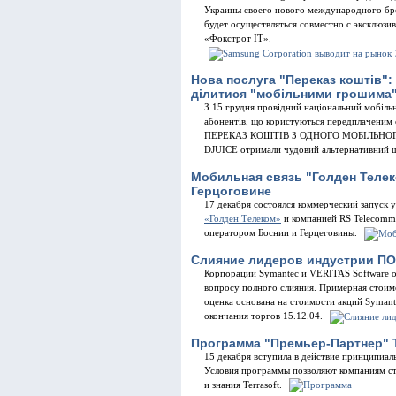
Украины своего нового международного бр
будет осуществляться совместно с эксклюз
«Фокстрот IТ».
Нова послуга "Переказ коштiв":
дiлитися "мобiльними грошима
З 15 грудня провiдний нацiональний мобiльн
абонентiв, що користуються передплаченим 
ПЕРЕКАЗ КОШТIВ З ОДНОГО МОБIЛЬНОГ
DJUICE отримали чудовий альтернативний 
Мобильная связь "Голден Телек
Герцоговине
17 декабря состоялся коммерческий запус
«Голден Телеком»
и компанией RS Telecomm
оператором Боснии и Герцеговины.
Слияние лидеров индустрии ПО 
Корпорации Symantec и VERITAS Software о
вопросу полного слияния. Примерная стоимо
оценка основана на стоимости акций Symant
окончания торгов 15.12.04.
Программа "Премьер-Партнер" T
15 декабря вступила в действие принципиал
Условия программы позволяют компаниям ст
и знания Terrasoft.