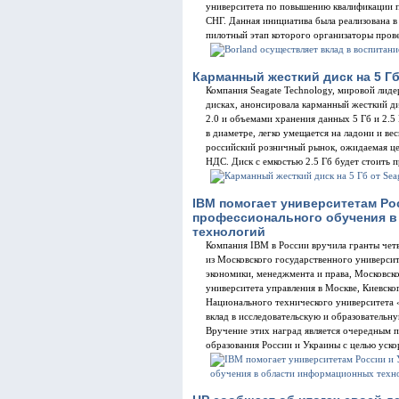
университета по повышению квалификации п
СНГ. Данная инициатива была реализована в
пилотный этап которого организаторы прове
Карманный жесткий диск на 5 Гб
Компания Seagate Technology, мировой лиде
дисках, анонсировала карманный жесткий ди
2.0 и объемами хранения данных 5 Гб и 2.5 
в диаметре, легко умещается на ладони и ве
российский розничный рынок, ожидаемая цен
НДС. Диск с емкостью 2.5 Гб будет стоить 
IBM помогает университетам Ро
профессионального обучения 
технологий
Компания IBM в России вручила гранты чет
из Московского государственного университ
экономики, менеджмента и права, Московско
университета управления в Москве, Киевско
Национального технического университета 
вклад в исследовательскую и образователь
Вручение этих наград является очередным
образования России и Украины с целью уско