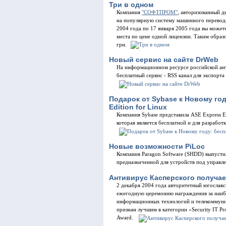
Три в одном
Компания
"СОФТПРОМ"
, авторизованный д
на популярную систему машинного перевод
2004 года по 17 января 2005 года вы может
места по цене одной лицензии. Таким образ
грн.
Новый сервис на сайте DrWeb
На информационном ресурсе российской ан
бесплатный сервис - RSS канал для экспорта
Подарок от Sybase к Новому го
Edition for Linux
Компания Sybase представила ASE Express Ed
которая является бесплатной и для разработк
Новые возможности PiLoc
Компания Paragon Software (SHDD) выпусти
предназначенной для устройств под управл
Антивирус Касперского получае
2 декабря 2004 года авторитетный югослав
ежегодную церемонию награждения за наибо
информационных технологий и телекоммуни
признан лучшим в категории «Security IT P
Award.