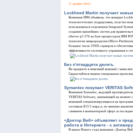
27 декабря 2004 г
Lockheed Martin получает новые
Компания IBM объявила, что концерн Lockhe
технологических подрядчиков, получил но
использоваться отделением Integrated Syste
создании важнейших систем для правитель
eServer p5 570 на базе процессоров IBM P
технологии микроразделов (Micro-Partitioni
большое число UNIX-серверов и обеспечива
эффективности системного управления и сте
Без п’ятнадцяти десять
Ви працюєте в невеликiй компанiї i замислю
Скористайтеся нашою спецiальною пропозицiє
Symantec покупает VERITAS Soft
Компания Symanteс, ведущий производитель
VERITAS Software, занимающей на момент сд
компаний специализирующихся на программ
составила $13.5 млрд и, по мнению аналити
слиянием в компьютерной сфере за последне
«Доктор Веб» объявляет о пред
работа в Интернете - с антивир
В канун Нового года компания «Доктор Веб»