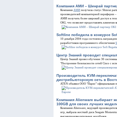
Компания АМИ – Шинрай партне
Компания
АМИ
получила статус Shinrai par
производителей компьютерной периферии – 
АМИ получить более широкий доступ к тех
OKI, что позволит предоставлять клиентам 
Softline победила в конкурсе Sof
10 декабря 2004 года состоялось награжден
разработчиков программного обеспечения
S
Центр Знаний проводит специа
Центр Знаний провел обучение 30 системны
"Построение безопасности сетей Cisco с исп
Производитель KVM-переключа
дистрибьюторскую сеть в Вост
ATEN объявил ООО "Парис" официальным па
Компания Alienware выбирает ж
100GB для своих лучших модел
Компания Alienware, ведущий производител
игр, выбрала жесткий диск Seagate Momentu
высокопроизводительных ноутбуков.