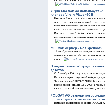
продлится весь уик-енд – до рассвета 20 де
Virgin Electronics использует 1
плейера Virgin Player 5GB
Компания Virgin Electronics для своего ново
мире 1" жёсткий диск объёмом 5 Гбайт из ли
позволяет любителям музыки носить с собо
чтобы пользователи смогли наслаждаться муз
RunOn и G-Force Protection. Virgin, один из
присоединился к растущему списку компани
ML: мой сервер - моя крепость
14 декабря текущего года стартовала совме
сервер - моя крепость!», направленная на 
рынке.
"Голден Телеком" представляет 
детства
С 15 декабря 2004 года всеукраинская ради
Интернета через популярный веб-ресурс для
"Голден Телеком" ИНФОМАНИЯ. В эфире рад
и зарубежной эстрады 1950-2000-х годов, 
новости, разнообразные программы, много 
FOLGAT AG становится совладе
производителя технических сре
Немецкое акционерное общество FOLGAT AG