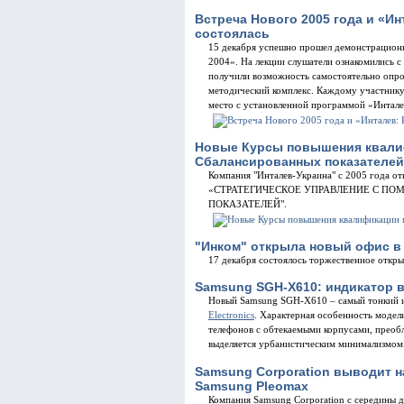
Встреча Нового 2005 года и «И
состоялась
15 декабря успешно прошел демонстрацион
2004». На лекции слушатели ознакомились с
получили возможность самостоятельно опро
методический комплекс. Каждому участнику
место с установленной программой «Интал
Новые Курсы повышения квали
Сбалансированных показателей
Компания "Инталев-Украина" с 2005 года о
«СТРАТЕГИЧЕСКОЕ УПРАВЛЕНИЕ С П
ПОКАЗАТЕЛЕЙ".
"Инком" открыла новый офис в
17 декабря состоялось торжественное откр
Samsung SGH-X610: индикатор в
Новый Samsung SGH-X610 – самый тонкий 
Electronics
. Характерная особенность модел
телефонов с обтекаемыми корпусами, преоб
выделяется урбанистическим минимализмом
Samsung Corporation выводит 
Samsung Pleomax
Компания Samsung Corporation с середины д