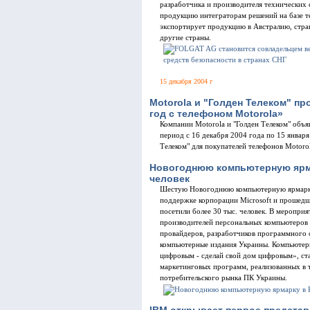
разработчика и производителя технических 
продукцию интеграторам решений на базе те
экспортирует продукцию в Австралию, стр
другие страны.
15 декабря 2004 г
Motorola и "Голден Телеком" п
год с телефоном Motorola»
Компании Motorola и "Голден Телеком" объя
период с 16 декабря 2004 года по 15 января
Телеком" для покупателей телефонов Motorol
Новогоднюю компьютерную ярма
человек
Шестую Новогоднюю компьютерную ярмарку,
поддержке корпорации Microsoft и прошедш
посетили более 30 тыс. человек. В меропри
производителей персональных компьютеров 
провайдеров, разработчиков программного о
компьютерные издания Украины. Компьютерн
цифровым - сделай свой дом цифровым», ста
маркетинговых программ, реализованных в т
потребительского рынка ПК Украины.
IBM открывает первое представ