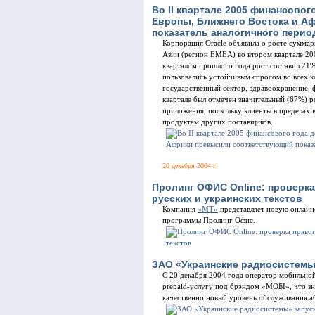
Во II квартале 2005 финансовог
Европы, Ближнего Востока и А
показатель аналогичного перио
Корпорация Oracle объявила о росте сумма
Азии (регион EMEA) во втором квартале 20
кварталом прошлого года рост составил 21
пользовались устойчивым спросом во всех к
государственный сектор, здравоохранение, 
квартале был отмечен значительный (67%) р
приложения, поскольку клиенты в пределах 
продуктам других поставщиков.
20 декабря 2004 г
Пролинг ОФИС Online: проверка
русских и украинских текстов
Компания
«МТ»
представляет новую онлайн
программы Пролинг Офис.
ЗАО «Украинские радиосистемы»
С 20 декабря 2004 года оператор мобильно
prepaid-услугу под брэндом «МОБІ», что з
качественно новый уровень обслуживания а