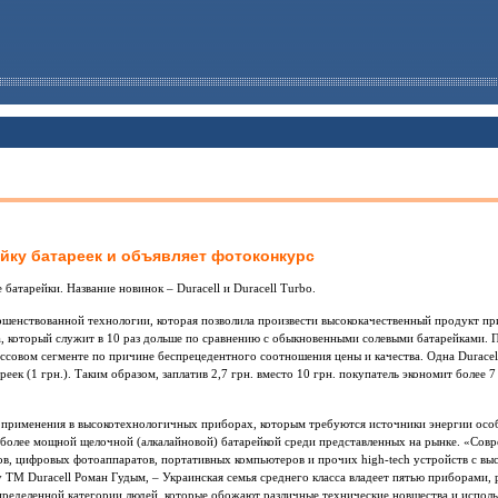
ейку батареек и объявляет фотоконкурс
 батарейки. Название новинок – Duracell и Duracell Turbo.
ершенствованной технологии, которая позволила произвести высококачественный продукт п
, который служит в 10 раз дольше по сравнению с обыкновенными солевыми батарейками. П
ассовом сегменте по причине беспрецедентного соотношения цены и качества. Одна Duracell
реек (1 грн.). Таким образом, заплатив 2,7 грн. вместо 10 грн. покупатель экономит более 7
я применения в высокотехнологичных приборах, которым требуются источники энергии осо
аиболее мощной щелочной (алкалайновой) батарейкой среди представленных на рынке. «Со
в, цифровых фотоаппаратов, портативных компьютеров и прочих high-tech устройств с вы
ТМ Duracell Роман Гудым, – Украинская семья среднего класса владеет пятью приборами,
определенной категории людей, которые обожают различные технические новшества и испол