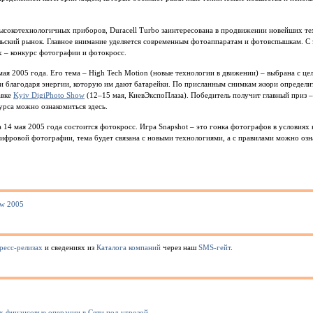
 высокотехнологичных приборов, Duracell Turbo заинтересована в продвижении новейших т
ьский рынок. Главное внимание уделяется современным фотоаппаратам и фотовспышкам. С
х – конкурс фотографии и фотокросс.
ая 2005 года. Его тема – High Tech Motion (новые технологии в движении) – выбрана с цел
и благодаря энергии, которую им дают батарейки. По присланным снимкам жюри определит
авке
Kyiv DigiPhoto Show
(12–15 мая, КиевЭкспоПлаза). Победитель получит главный приз 
урса можно ознакомиться здесь.
a 14 мая 2005 года состоится фотокросс. Игра Snapshot – это гонка фотографов в условиях
цифровой фотографии, тема будет связана с новыми технологиями, а с правилами можно озн
ow 2005
ресс-релизах
и сведениях из
Каталога компаний
через наш
SMS-гейт
.
их финансовые операции в Сети под угрозой