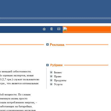
Реклама
Рубрики
ри меньшей себестоимости.
Бизнес
о оценкам экспертов, новая
Право
 (2,7 грн.) служит пользователю
Продукты
 грн., что является оптимальным
Услуги
бой мощности. По словам
временную жизнь просто
соким потреблением энергии, –
 работающих на батарейках.
ьзуют одновременно несколько