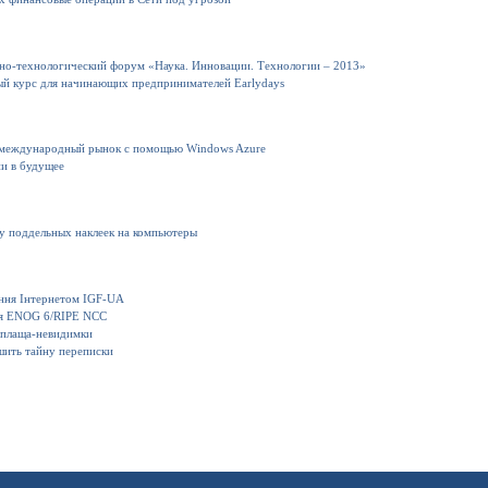
но-технологический форум «Наука. Инновации. Технологии – 2013»
ный курс для начинающих предпринимателей Earlydays
 международный рынок с помощью Windows Azure
ии в будущее
ку поддельных наклеек на компьютеры
іння Інтернетом IGF-UA
ия ENOG 6/RIPE NCC
 плаща-невидимки
шить тайну переписки