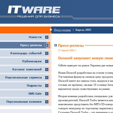
Пресс-релизы
/ Апрель 2005
Пресс-релизы
27 апреля 2005 г
Duracell запускает новую лин
Gillette выводит на рынок Украины две новые
Новая Duracell разработана на основе усов
Улучшенная формула снизила цену продукта
Duracell имеет все шансы стать лидером в м
столько же времени, сколько 10 солевых бата
вариантом среди существующих на рынке.
Вторая новинка разработана специально дл
производителей, Duracell Turbo является н
невозможно представить без MP3-CD-плееро
говорит менеджер по торговому маркетингу 
Создание Duracell Turbo – это внимание к 