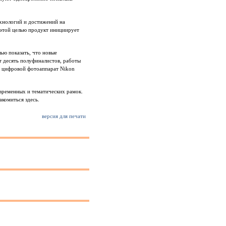
ехнологий и достижений на
 этой целью продукт инициирует
ью показать, что новые
 десять полуфиналистов, работы
– цифровой фотоаппарат Nikon
 временных и тематических рамок.
акомиться здесь.
версия для печати