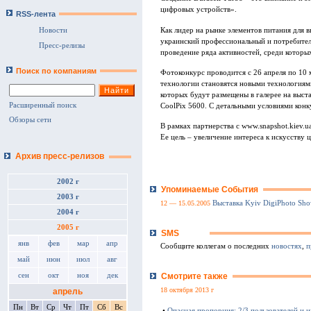
цифровых устройств».
RSS-лента
Как лидер на рынке элементов питания для
Новости
украинский профессиональный и потребител
Пресс-релизы
проведение ряда активностей, среди которы
Поиск по компаниям
Фотоконкурс проводится с 26 апреля по 10 м
технологии становятся новыми технологиям
которых будут размещены в галерее на выст
Расширенный поиск
CoolPix 5600. C детальными условиями конк
Обзоры сети
В рамках партнерства с www.snapshot.kiev.u
Ее цель – увеличение интереса к искусству 
Архив пресс-релизов
2002 г
Упоминаемые События
2003 г
12 — 15.05.2005
Выставка Kyiv DigiPhoto Sh
2004 г
2005 г
SMS
янв
фев
мар
апр
Сообщите коллегам о последних
новостях
,
п
май
июн
июл
авг
Смотрите также
сен
окт
ноя
дек
18 октября 2013 г
апрель
Пн
Вт
Ср
Чт
Пт
Сб
Вс
•
Опасная пропорция: 2/3 пользователей и 