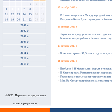
1
2
3
17 октября 2013 г
4
5
6
7
8
9
10
11
12
13
14
15
16
17
•
В Киеве завершился Международный науч
•
Впервые в Киеве будет проведен глобаль
18
19
20
21
22
23
24
2006 г
16 октября 2013 г
2007 г
•
Украинские предприниматели выходят на
2008 г
•
Бионические разработки Festo – инвестиц
2009 г
15 октября 2013 г
2010 г
2011 г
•
Компании тратят $1,5 млн в год на покуп
2012 г
11 октября 2013 г
2013 г
•
Відбувся 4-й Український форум з управл
•
В Киеве прошла Региональная конференц
•
Графические процессоры ускоряют пошив
•
Mail.Ru Group оштрафовали за отказ нару
© ICC. Перепечатка допускается
только с разрешения .