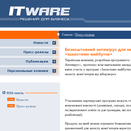
Главная /
Пресс-релизы
Безкоштовний антивірус для н
«захистимо майбутнє»
Українська компанія, розробник програмного з
Антивірус», пропонує всім навчальним заклад
взяти участь у програмі «Захистимо майбутнє
захисту комп’ютерів від кіберзагроз.
RSS-лента
Новости
Учасниками партнерської програми можуть ста
комунальної власності (дошкільні, середні, поз
Пресс-релизы
післядипломної освіти та для громадян, які п
реабілітації).
Продукт, на який можна отримати безкоштовну 
призначений для захисту комп’ютерів користува