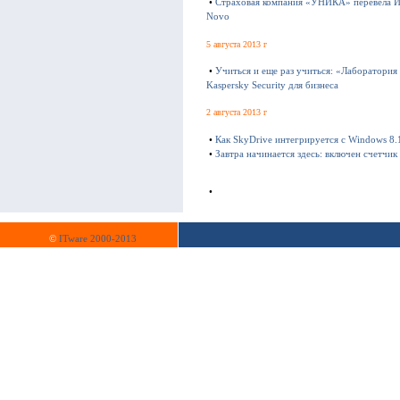
•
Страховая компания «УНИКА» перевела И
Novo
5 августа 2013 г
•
Учиться и еще раз учиться: «Лаборатория
Kaspersky Security для бизнеса
2 августа 2013 г
•
Как SkyDrive интегрируется с Windows 8.
•
Завтра начинается здесь: включен счетчи
•
©
ITware 2000-2013