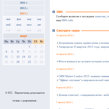
2011 г
2012 г
SMS
2013 г
Сообщите коллегам о последних
новостях
,
п
янв
фев
мар
апр
наш
SMS-гейт
.
май
июн
июл
авг
сен
окт
ноя
дек
Смотрите также
15 августа 2013 г
март
Пн
Вт
Ср
Чт
Пт
Сб
Вс
•
Дотримання єдиних правил всіма учасник
1
2
3
•
Зловреды во II квартале 2013 года: широк
4
5
6
7
8
9
10
14 августа 2013 г
11
12
13
14
15
16
17
•
Итоги конкурса на лучшую историю успе
18
19
20
21
22
23
24
12 августа 2013 г
•
CRM Market Leaders 2013: названы главны
•
"Эффект спутника" в широкополосной связ
9 августа 2013 г
© ICC. Перепечатка допускается
•
Донецк отмечает «совершеннолетие» моби
только с разрешения .
7 августа 2013 г