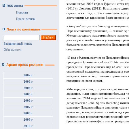
зимних играх 2006 года в Турине и с тех п
RSS-лента
(2010) и Лондоне (2012). Компания гордитс
Новости
стремиться к тому, чтобы с помощью перед
доступными для как можно более широкой а
Пресс-релизы
«Хочу поблагодарить Samsung за невероятн
Поиск по компаниям
Паралимпийскому движению, — заявил Сэр Ф
Международного паралимпийского комитет
уже не раз способствовали успешному пров
Расширенный поиск
большего количества зрителей к Паралимпи
свершения».
Обзоры сети
«Я рад объявить партнеров Паралимпийски
президент Оргкомитета «Сочи 2014». — Уве
Архив пресс-релизов
проведение Паралимийских игр в Сочи. Тех
спонсорской поддержки на предыдущих сор
2002 г
наладить связь, а спортсменам и зрителям 
празднике со всем миром».
2003 г
2004 г
«Мы гордимся тем, что уже на протяжении 
движение, и для нашей компании большая ч
2005 г
зимних игр 2014 года в Сочи, — отметил Юн
2006 г
департамента Global Sports Marketing комп
2007 г
разделяет Паралимпийские ценности, такие 
равенство, и мы рады внести свой вклад в 
2008 г
современных технологических решений, кот
2009 г
прочувствовать атмосферу этого грандиозн
2010 г