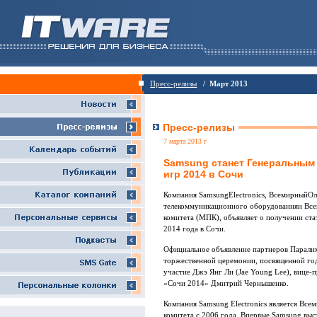
Пресс-релизы
/ Март 2013
Пресс-релизы
7 марта 2013 г
Samsung станет Генеральным
игр 2014 в Сочи
Компания SamsungElectronics, ВсемирныйОл
телекоммуникационного оборудованияи Вс
комитета (МПК), объявляет о получении ст
2014 года в Сочи.
Официальное объявление партнеров Паралим
торжественной церемонии, посвященной год
участие Джэ Янг Ли (Jae Young Lee), вице-п
«Сочи 2014» Дмитрий Чернышенко.
Компания Samsung Electronics является В
комитета с 2006 года. Впервые Samsung в