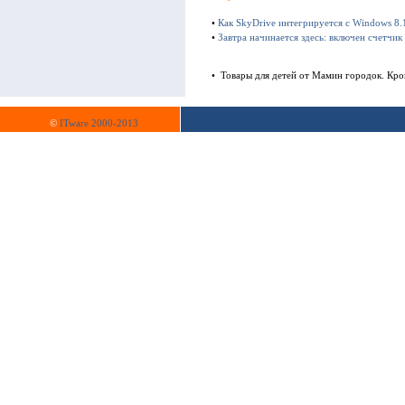
•
Как SkyDrive интегрируется с Windows 8.
•
Завтра начинается здесь: включен счетчи
• Товары для детей от Мамин городок. Крова
©
ITware 2000-2013