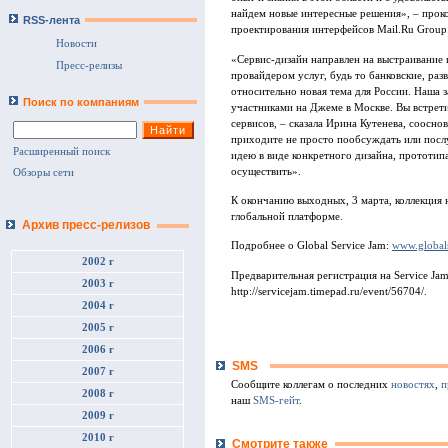
найдем новые интересные решения», – прок
RSS-лента
проектирования интерфейсов Mail.Ru Group
Новости
«Сервис-дизайн направлен на выстраивание 
Пресс-релизы
провайдером услуг, будь то банковские, раз
относительно новая тема для России. Наша
Поиск по компаниям
участниками на Джеме в Москве. Вы встрети
сервисов, – сказала Ирина Кутенева, сооснов
приходите не просто пообсуждать или послу
Расширенный поиск
идею в виде конкретного дизайна, прототип
осуществить».
Обзоры сети
К окончанию выходных, 3 марта, коллекция 
глобальной платформе.
Архив пресс-релизов
Подробнее о Global Service Jam:
www.global
2002 г
Предварительная регистрация на Service Ja
2003 г
http://servicejam.timepad.ru/event/56704/.
2004 г
2005 г
2006 г
SMS
2007 г
Сообщите коллегам о последних
новостях
,
п
2008 г
наш
SMS-гейт
.
2009 г
2010 г
Смотрите также