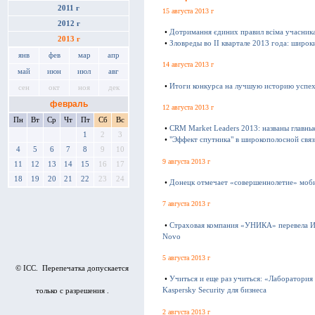
2011 г
15 августа 2013 г
2012 г
•
Дотримання єдиних правил всіма учасник
2013 г
•
Зловреды во II квартале 2013 года: широк
янв
фев
мар
апр
14 августа 2013 г
май
июн
июл
авг
•
Итоги конкурса на лучшую историю успе
сен
окт
ноя
дек
февраль
12 августа 2013 г
Пн
Вт
Ср
Чт
Пт
Сб
Вс
•
CRM Market Leaders 2013: названы главны
1
2
3
•
"Эффект спутника" в широкополосной связ
4
5
6
7
8
9
10
9 августа 2013 г
11
12
13
14
15
16
17
18
19
20
21
22
23
24
•
Донецк отмечает «совершеннолетие» моби
7 августа 2013 г
•
Страховая компания «УНИКА» перевела И
Novo
5 августа 2013 г
© ICC. Перепечатка допускается
•
Учиться и еще раз учиться: «Лаборатория
Kaspersky Security для бизнеса
только с разрешения .
2 августа 2013 г