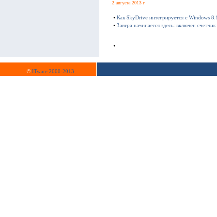
2 августа 2013 г
•
Как SkyDrive интегрируется с Windows 8.
•
Завтра начинается здесь: включен счетчи
•
©
ITware 2000-2013