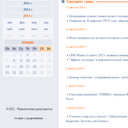
Смотрите также
2011 г
15 августа 2013 г
2012 г
2013 г
•
Дотримання єдиних правил всіма учасник
•
Зловреды во II квартале 2013 года: широк
янв
фев
мар
апр
май
июн
июл
авг
14 августа 2013 г
сен
окт
ноя
дек
•
Итоги конкурса на лучшую историю успе
январь
12 августа 2013 г
Пн
Вт
Ср
Чт
Пт
Сб
Вс
1
2
3
4
5
6
•
CRM Market Leaders 2013: названы главны
•
"Эффект спутника" в широкополосной связ
7
8
9
10
11
12
13
14
15
16
17
18
19
20
9 августа 2013 г
21
22
23
24
25
26
27
•
Донецк отмечает «совершеннолетие» моби
7 августа 2013 г
•
Страховая компания «УНИКА» перевела И
Novo
5 августа 2013 г
© ICC. Перепечатка допускается
•
Учиться и еще раз учиться: «Лаборатория
только с разрешения .
Kaspersky Security для бизнеса