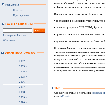
комфортабельный отель в центре города ст
RSS-лента
неформального общения, наработки связей 
Новости
В рамках мероприятия будут обсуждаться:
Пресс-релизы
• достижения в реализации стратегии Extra
Поиск по компаниям
• новинки продуктов DIRECTUM, Synerdocs, 
• презентации новых/обновленных решений 
Расширенный поиск
Обзоры сети
• лучшие технические решения сообществ
По словам Андрея Старкова, руководителя
«проекты внедрения системы с каждым годом
Архив пресс-релизов
нагрузка на партнеров. Для нас очень важн
внедрения, так и в области оказания консу
2002 г
стороны, формирует общую картину развити
2003 г
рассматривается практика реализации успе
сообщества DIRECTUM позволяет улучшать 
2004 г
2005 г
2006 г
2007 г
SMS
2008 г
Сообщите коллегам о последних
новостях
,
п
наш
SMS-гейт
.
2009 г
2010 г