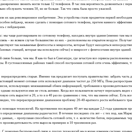
одновременно звонить могли только 12 телефонов. В час пик вероятность дозвониться с перв
льно обслужить человек 50, но не больше. Так что связь была просто ужасной.
яли их как революционное изобретение. Эти устройства стали предметом первой необходим
способен пейджер, можно сделать с помощью сотового телефона, причем намного эффективн
ись с пейджерами.
кс: мы чаще разговариваем по сотовому телефону, находясь внутри здания (именно там мы
вязь – во всяком случае большинство из них – расположены на открытом воздухе. Получает
ществуют так называемые фемтосоты и микросоты, которые будут находиться непосредстве
 базовых станций, которые мы используем сейчас) и микросот с фемтосотами внутри зданий.
й связи больше, чем мы. Я как-то был в Сингапуре, где зачастую все сервисы расположены 
ры. В густонаселенных районах такой способ построения сотовой сети очень эффективен, ч
 перераспределять старые. Именно так предлагает поступать правительство: забрать часть 
настоящий момент сотовые сети используют диапазон частот до 250 МГц. Пока распростране
рвисов, использующих межмашинный обмен информацией, требования к производительности 
однако пользуются ими не столь активно. Когда все пользователи начнут пересылать видео 
овую сеть вырастет в 20, а то и в 40 раз по сравнению с тем, что мы имеем сейчас. Есть все
евидно, что перераспределение диапазонов проблему 20-40-кратного роста мобильного тра
с помощью технологий. На протяжении последних 40 лет мы каждые 2,5 года удваивали про
з определенные диапазоны радиочастот. В течение последних ста лет – с тех пор, как Мар
данных, – пропускная способность сотовой сети, т. е. количество битов, передаваемых че
то производительность сети выросла примерно в 10 триллионов раз.
м. С помощью беспроводной связи и других технологий мы в корне изменим систему здрав