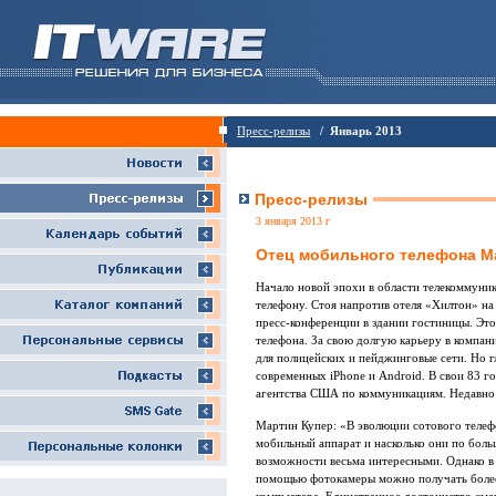
Пресс-релизы
/ Январь 2013
Пресс-релизы
3 января 2013 г
Отец мобильного телефона М
Начало новой эпохи в области телекоммуник
телефону. Стоя напротив отеля «Хилтон» на
пресс-конференции в здании гостиницы. Эт
телефона. За свою долгую карьеру в компан
для полицейских и пейджинговые сети. Но г
современных iPhone и Android. В свои 83 г
агентства США по коммуникациям. Недавно 
Мартин Купер: «В эволюции сотового телефо
мобильный аппарат и насколько они по боль
возможности весьма интересными. Однако в
помощью фотокамеры можно получать более 