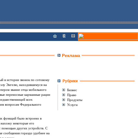
Реклама
ый в истории звонок по сотовому
Рубрики
жоэлу Энгелю, находившемуся на
упером звание отца мобильного
Бизнес
рвые переносные карманные рации
Право
предшественницей всех
Продукты
ским вопросам Федерального
Услуги
ых функций было встроено в
и нахожу некоторые его
с помощью других устройств. С
ые сообщения гораздо удобнее на