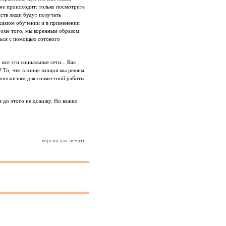
уже происходит: только посмотрите
йств люди будут получать
в самом обучении и в применении
Кроме того, мы коренным образом
ться с помощью сотового
все эти социальные сети... Как
? То, что в конце концов мы решим
ехнологиям для совместной работы
 я до этого не доживу. Но важно
версия для печати