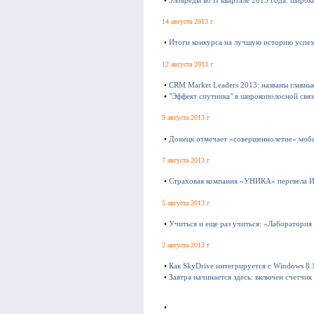
•
Зловреды во II квартале 2013 года: широк
14 августа 2013 г
•
Итоги конкурса на лучшую историю успе
12 августа 2013 г
•
CRM Market Leaders 2013: названы главны
•
"Эффект спутника" в широкополосной связ
9 августа 2013 г
•
Донецк отмечает «совершеннолетие» моби
7 августа 2013 г
•
Страховая компания «УНИКА» перевела И
5 августа 2013 г
•
Учиться и еще раз учиться: «Лаборатория 
2 августа 2013 г
•
Как SkyDrive интегрируется с Windows 8.
•
Завтра начинается здесь: включен счетчи
•