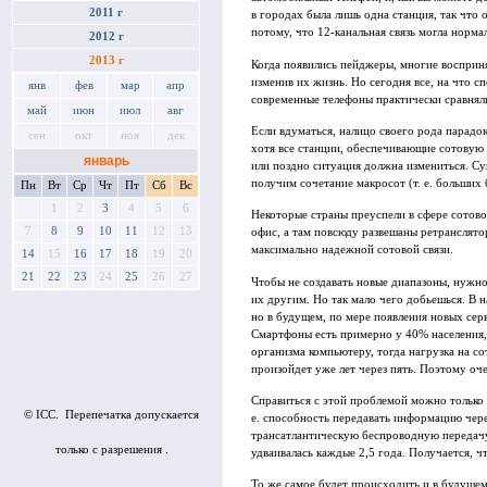
2011 г
в городах была лишь одна станция, так что 
потому, что 12-канальная связь могла норма
2012 г
2013 г
Когда появились пейджеры, многие восприн
изменив их жизнь. Но сегодня все, на что 
янв
фев
мар
апр
современные телефоны практически сравнял
май
июн
июл
авг
Если вдуматься, налицо своего рода парадо
сен
окт
ноя
дек
хотя все станции, обеспечивающие сотовую с
январь
или поздно ситуация должна измениться. Су
получим сочетание макросот (т. е. больших
Пн
Вт
Ср
Чт
Пт
Сб
Вс
1
2
3
4
5
6
Некоторые страны преуспели в сфере сотово
7
8
9
10
11
12
13
офис, а там повсюду развешаны ретранслято
максимально надежной сотовой связи.
14
15
16
17
18
19
20
21
22
23
24
25
26
27
Чтобы не создавать новые диапазоны, нужно
их другим. Но так мало чего добьешься. В 
но в будущем, по мере появления новых се
Смартфоны есть примерно у 40% населения, 
организма компьютеру, тогда нагрузка на сот
произойдет уже лет через пять. Поэтому оч
Справиться с этой проблемой можно только 
© ICC. Перепечатка допускается
е. способность передавать информацию чере
трансатлантическую беспроводную передачу 
только с разрешения .
удваивалась каждые 2,5 года. Получается, ч
То же самое будет происходить и в будуще