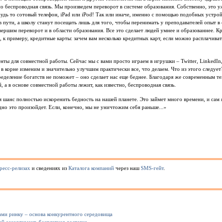
о беспроводная связь. Мы произведем переворот в системе образования. Собственно, это 
 будь то сотовый телефон, iPad или iPod! Так или иначе, именно с помощью подобных устро
в пути, а школу станут посещать лишь для того, чтобы перенимать у преподавателей опыт 
вершим переворот и в области образования. Все это сделает людей умнее и образованнее. 
 к примеру, кредитные карты: зачем вам несколько кредитных карт, если можно расплачива
нты для совместной работы. Сейчас мы с вами просто играем в игрушки – Twitter, LinkedIn, 
в корне изменим и значительно улучшим практически все, что делаем. Что из этого следует
еделение богатств не поможет – оно сделает нас еще беднее. Благодаря же современным т
, а в основе совместной работы лежит, как известно, беспроводная связь.
ся шанс полностью искоренить бедность на нашей планете. Это займет много времени, и сам
дно это произойдет. Если, конечно, мы не уничтожим себя раньше...»
ресс-релизах
и сведениях из
Каталога компаний
через наш
SMS-гейт
.
ами ринку – основа конкурентного середовища