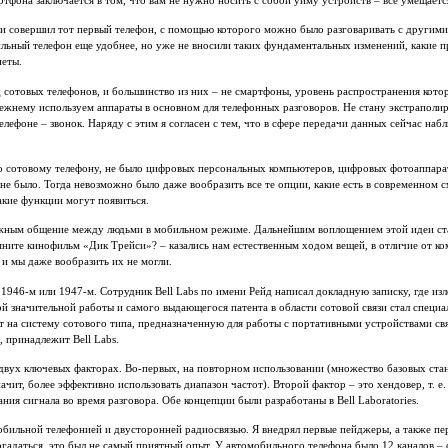
тфона заключается в том, что вам не нужно носить с собой уйму устройств – все умещаетс
и совершил тот первый телефон, с помощью которого можно было разговаривать с другими
льный телефон еще удобнее, но уже не вносили таких фундаментальных изменений, какие п
неты.
д сотовых телефонов, и большинство из них – не смартфоны, уровень распространения кото
ежнему используем аппараты в основном для телефонных разговоров. Не стану экстраполир
телефоне – звонок. Наряду с этим я согласен с тем, что в сфере передачи данных сейчас наб
 по сотовому телефону, не было цифровых персональных компьютеров, цифровых фотоаппара
е было. Тогда невозможно было даже вообразить все те опции, какие есть в современном с
акие функции могут появиться.
ожным общение между людьми в мобильном режиме. Дальнейшим воплощением этой идеи ста
мните кинофильм «Дик Трейси»? – казались нам естественным ходом вещей, в отличие от к
 и мы даже вообразить их не могли.
в 1946-м или 1947-м. Сотрудник Bell Labs по имени Рейд написал докладную записку, где 
й значительной работы и самого выдающегося патента в области сотовой связи стал специ
нт на систему сотового типа, предназначенную для работы с портативными устройствами св
, принадлежит Bell Labs.
 двух ключевых факторах. Во-первых, на повторном использовании (множество базовых ста
начит, более эффективно использовать диапазон частот). Второй фактор – это хендовер, т. е
ния сигнала во время разговора. Обе концепции были разработаны в Bell Laboratories.
 мобильной телефонией и двусторонней радиосвязью. Я внедрял первые пейджеры, а также 
огадаться, это был не самый приятный опыт. У автомобильного телефона было 12 каналов –