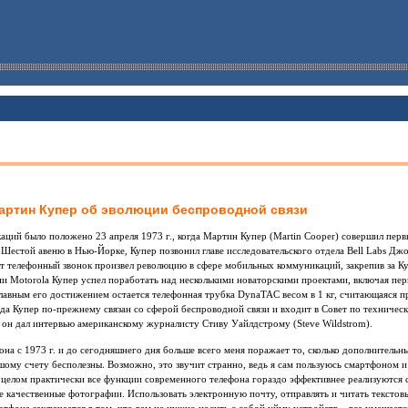
артин Купер об эволюции беспроводной связи
аций было положено 23 апреля 1973 г., когда Мартин Купер (Martin Cooper) совершил перв
 Шестой авеню в Нью-Йорке, Купер позвонил главе исследовательского отдела Bell Labs Д
от телефонный звонок произвел революцию в сфере мобильных коммуникаций, закрепив за К
ии Motorola Купер успел поработать над несколькими новаторскими проектами, включая пе
лавным его достижением остается телефонная трубка DynaTAC весом в 1 кг, считающаяся 
ода Купер по-прежнему связан со сферой беспроводной связи и входит в Совет по техниче
он дал интервью американскому журналисту Стиву Уайлдстрому (Steve Wildstrom).
на с 1973 г. и до сегодняшнего дня больше всего меня поражает то, сколько дополнительн
шому счету бесполезны. Возможно, это звучит странно, ведь я сам пользуюсь смартфоном 
 целом практически все функции современного телефона гораздо эффективнее реализуются 
качественные фотографии. Использовать электронную почту, отправлять и читать текстов