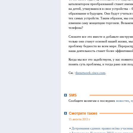
катализатором преобразований станет именн
на детей, уткнувшихся в свои устройства –
образование в будущем. Они будут учиться 
тех самых устройств. Таким образом, мы со
изменим саму концепцию торговли. Возьмем,
телефона?
Сложите все это вместе и добавьте инструме
только они станут основой нашей жизни, мы 
проблему бедности во всем мире. Перераспр
наша деятельность станет более эффективной
Когда мы все это задействуем, у нас появит
понять суть проблемы, и тогда рано или поз
См.:
thenetwork.cisco.com
.
SMS
Сообщите коллегам о последних
новостях
,
п
Смотрите также
15 августа 2013 г
•
Дотримання єдиних правил всіма учасник