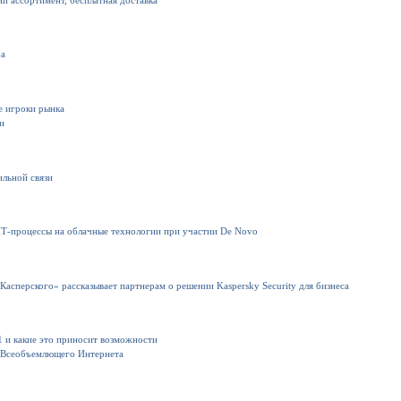
ий ассортимент, бесплатная доставка
ха
е игроки рынка
и
льной связи
Т-процессы на облачные технологии при участии De Novo
Касперского» рассказывает партнерам о решении Kaspersky Security для бизнеса
1 и какие это приносит возможности
к Всеобъемлющего Интернета