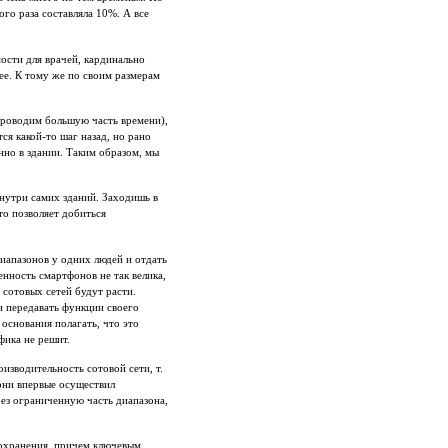
ого раза составляла 10%. А все
ости для врачей, кардинально
ее. К тому же по своим размерам
 проводим большую часть времени),
ся какой-то шаг назад, но рано
нно в здании. Таким образом, мы
внутри самих зданий. Заходишь в
то позволяет добиться
диапазонов у одних людей и отдать
нность смартфонов не так велика,
сотовых сетей будут расти.
и передавать функции своего
 основания полагать, что это
фика не решит.
изводительность сотовой сети, т.
кони впервые осуществил
рез ограниченную часть диапазона,
оохранения, причем ключевым