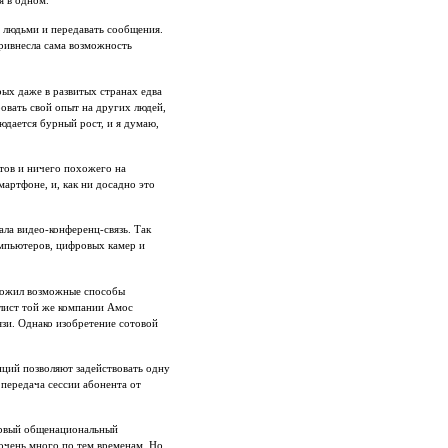
я в одном.
 людьми и передавать сообщения.
ривнесла сама возможность
рых даже в развитых странах едва
овать свой опыт на других людей,
людается бурный рост, и я думаю,
тов и ничего похожего на
мартфоне, и, как ни досадно это
ла видео-конференц-связь. Так
омпьютеров, цифровых камер и
изложил возможные способы
алист той же компании Амос
язи. Однако изобретение сотовой
нций позволяют задействовать одну
. передача сессии абонента от
первый общенациональный
 очень много по тем временам. Но