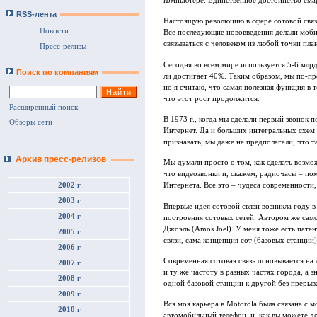
компьютере. Единственное достоинство смар
RSS-лента
Настоящую революцию в сфере сотовой связ
Новости
Все последующие нововведения делали моби
связываться с человеком из любой точки пла
Пресс-релизы
Сегодня во всем мире используется 5-6 млр
Поиск по компаниям
ли достигает 40%. Таким образом, мы по-пр
но я считаю, что самая полезная функция в 
что этот рост продолжится.
Расширенный поиск
В 1973 г., когда мы сделали первый звонок
Обзоры сети
Интернет. Да и больших интегральных схем н
признавать, мы даже не предполагали, что т
Архив пресс-релизов
Мы думали просто о том, как сделать возм
что видеозвонки и, скажем, радиочасы – по
2002 г
Интернета. Все это – чудеса современности,
2003 г
Впервые идея сотовой связи возникла году 
2004 г
построения сотовых сетей. Автором же само
Джоэль (Amos Joel). У меня тоже есть пате
2005 г
связи, сама концепция сот (базовых станций)
2006 г
Современная сотовая связь основывается на
2007 г
и ту же частоту в разных частях города, а з
2008 г
одной базовой станции к другой без прерыва
2009 г
Вся моя карьера в Motorola была связана с
2010 г
автомобильный телефон, и, как вы можете д