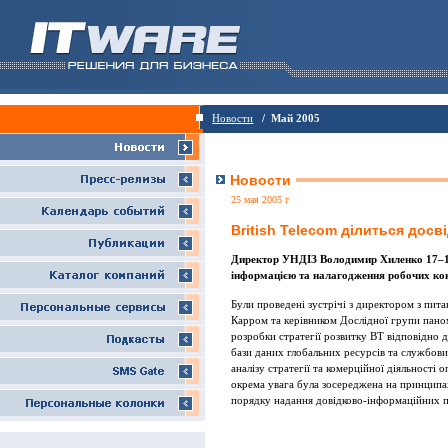
Новости
/ Май 2005
Новости
25 мая 2005 г
British Telecom ділиться досв
Директор УНДІЗ Володимир Хиленко 17–19
інформацією та налагодження робочих конт
Були проведені зустрічі з директором з пита
Карром та керівником Дослідної групи пано
розробки стратегії розвитку ВТ відповідно 
бази даних глобальних ресурсів та службови
аналізу стратегії та комерційної діяльності о
окрема увага була зосереджена на принципа
порядку надання довідково-інформаційних п