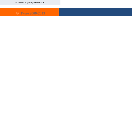
только с разрешения .
©
ITware 2000-2013