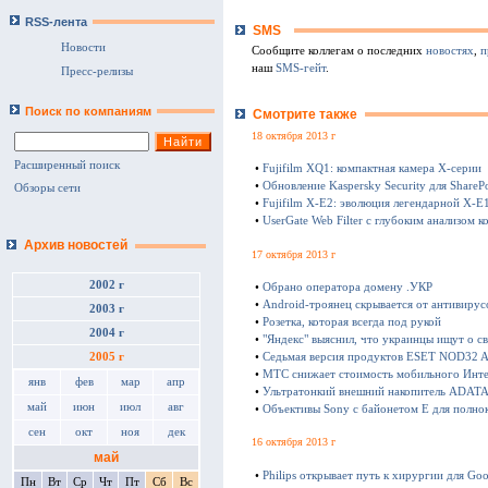
RSS-лента
SMS
Новости
Сообщите коллегам о последних
новостях
,
п
наш
SMS-гейт
.
Пресс-релизы
Поиск по компаниям
Смотрите также
18 октября 2013 г
Расширенный поиск
•
Fujifilm XQ1: компактная камера Х-серии
•
Обновление Kaspersky Security для SharePo
Обзоры сети
•
Fujifilm X-E2: эволюция легендарной X-E
•
UserGate Web Filter с глубоким анализом к
Архив новостей
17 октября 2013 г
2002 г
•
Обрано оператора домену .УКР
•
Android-троянец скрывается от антивирус
2003 г
•
Розетка, которая всегда под рукой
2004 г
•
"Яндекс" выяснил, что украинцы ищут о с
•
Седьмая версия продуктов ESET NOD32 Ant
2005 г
•
МТС снижает стоимость мобильного Инте
янв
фев
мар
апр
•
Ультратонкий внешний накопитель ADATA 
май
июн
июл
авг
•
Объективы Sony с байонетом E для полно
сен
окт
ноя
дек
16 октября 2013 г
май
•
Philips открывает путь к хирургии для Goo
Пн
Вт
Ср
Чт
Пт
Сб
Вс