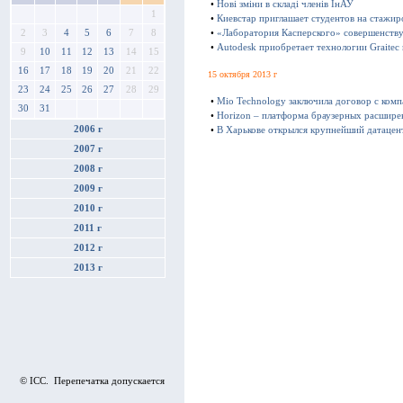
•
Нові зміни в складі членів ІнАУ
1
•
Киевстар приглашает студентов на стажир
•
«Лаборатория Касперского» совершенству
2
3
4
5
6
7
8
•
Autodesk приобретает технологии Graitec
9
10
11
12
13
14
15
16
17
18
19
20
21
22
15 октября 2013 г
23
24
25
26
27
28
29
•
Mio Technology заключила договор с ком
30
31
•
Horizon – платформа браузерных расшире
2006 г
•
В Харькове открылся крупнейший датацен
2007 г
2008 г
2009 г
2010 г
2011 г
2012 г
2013 г
© ICC. Перепечатка допускается