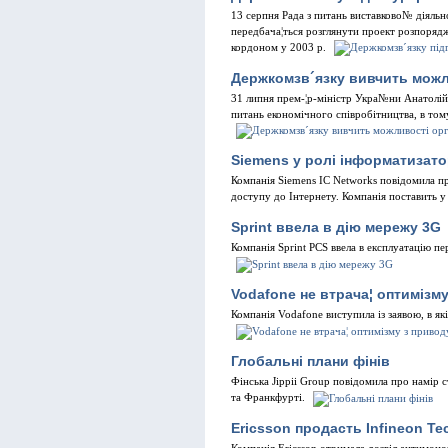
13 серпня Рада з питань виставково№ дiяльн
передбача¦ться розглянути проект розпоряд
кордоном у 2003 р.
Держкомзв´язку вивчить можли
31 липня прем-¦р-мiнiстр Укра№ни Анатолi
питань економiчного спiвробiтництва, в тому 
Siemens у ролi iнформатизато
Компанiя Siemens IC Networks повiдомила пр
доступу до Iнтернету. Компанiя поставить у 
Sprint ввела в дiю мережу 3G
Компанiя Sprint PCS ввела в експлуатацiю 
Vodafone не втрача¦ оптимiзм
Компанiя Vodafone виступила iз заявою, в я
Глобальнi плани фiнiв
Фiнська Jippii Group повiдомила про намiр 
та Франкфуртi.
Ericsson продасть Infineon Te