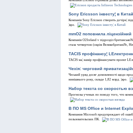
Компанiя Ericsson отримала дозвiл антимоно
Sony Ericsson iнвесту¦ в Кита
Компанiя Sony Ericsson створить дочiрн¦ пi
¦вро.
mmO2 поповнила лiцензiйний
Компанiя O2Ireland v пiдроздiл британсько
стала четвертою (окрiм Великобританi№, Нiм
TACIS профiнансу¦ LЕлектронн
TACIS ма¦ намiр профiнансувати проект LЕлек
Чехiя: черговий приватизацiй
Чеський уряд досяг домовленостi щодо прод
нинiшнього року, складе 1,82 млрд. ¦вро.
Набор текста со скоростью в
Прогнозы ученых по поводу того, что компь
В ПО MS Office и Internet Ex
Компания Microsoft предупреждает об ошибка
пользовательских ПК.