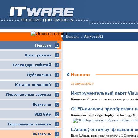
Новости
/ Август 2002
Новости
23 августа 2002 г
Инструментальный пакет Visua
Компания Microsoft готовится выпустить обн
OLED-дисплеи приобретают 
Компании Cambridge Display Technology (C
LАваль¦ оптимiзу¦ фiнансовi п
Банк LАваль¦ ввiв нову послугу v LСистема ц