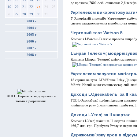
де прожива¦ 7600 осiб, становила 2,6 телефо
19
20
21
22
24
25
23
Укртелеком використовувати
26
27
28
29
30
31
У Запорiзькiй дирекцi№ Укртелекому вiдбул
2003 г
систем електроживлення виробництва комп
2004 г
Черговий тест Watson 5
2005 г
Компанiя LВатсон-Телеком¦ провела випробу
2006 г
2007 г
LЕнран Телеком¦ модернiзува
2008 г
Компанiя LЕнран Телеком¦ закiнчила проек
Укртелеком запустив магiстр
15 серпня на вузлi АТМ/Frame Relay Донец
Мбiт/с. Новий канал замiнив застарiлий, яки
Доходи LОдескабель¦ за II ква
© ICC. Перепечатка допускается
ТОВ LОдескабель¦ пiдбив пiдсумки дiяльностi
только с разрешения .
нинiшнього року ¦ позитивними: прибуток LОд
Доходи LУтел¦ за II квартал
Компанiя LУтел¦ закiнчила II квартал нинiшн
466,7 млн. грн. Прибуток Утелу за перше пiв
Держкомзв´язку провiв пiдсум