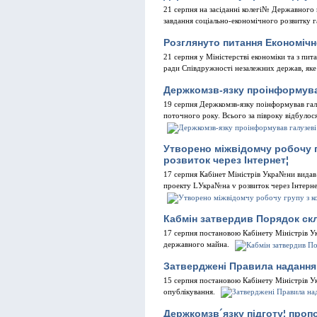
21 серпня на засiданнi колегi№ Державного 
завдання соцiально-економiчного розвитку га
Розглянуто питання Економi
21 серпня у Мiнiстерствi економiки та з п
ради Спiвдружностi незалежних держав, яке 
Держкомзв-язку проiнформував
19 серпня Держкомзв-язку поiнформував галу
поточного року. Всього за пiвроку вiдбулос
Утворено мiжвiдомчу робочу г
розвиток через Iнтернет¦
17 серпня Кабiнет Мiнiстрiв Укра№ни вида
проекту LУкра№на v розвиток через Iнтерне
Кабмiн затвердив Порядок ск
17 серпня постановою Кабiнету Мiнiстрiв 
державного майна.
Затвердженi Правила надання
15 серпня постановою Кабiнету Мiнiстрiв Ук
опублiкування.
Держкомзв´язку пiдготу¦ про