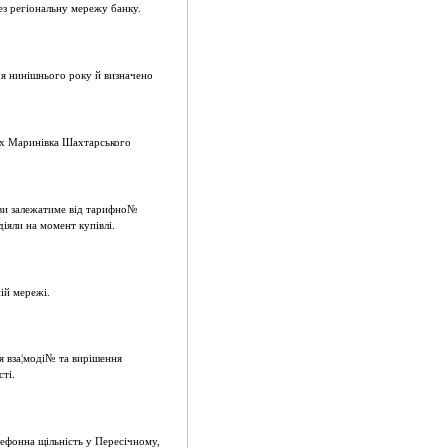
ез регiональну мережу банку.
чя нинiшнього року й визначено
ах Маринiвка Шахтарського
ови залежатиме вiд тарифно№
iяли на момент купiвлi.
iй мережi.
я вза¦модi№ та вирiшення
тi.
лефонна щiльнiсть у Пересiчному,