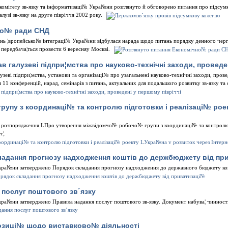
комiтету зв-язку та iнформатизацi№ Укра№ни розглянуто й обговорено питання про пiдсумк
лузi зв-язку на друге пiврiччя 2002 року.
чно№ ради СНД
итань ¦вропейсько№ iнтеграцi№ Укра№ни вiдбулася нарада щодо питань порядку денного че
передбача¦ться провести 6 вересняу Москвi.
 галузевi пiдпри¦мства про науково-технiчнi заходи, проведен
зевi пiдпри¦мства, установи та органiзацi№ про узагальненi науково-технiчнi заходи, прове
я 11 конференцiй, нарад, семiнарiв з питань, актуальних для подальшого розвитку зв-язку т
рупу з координацi№ та контролю пiдготовки i реалiзацi№ рое
в розпорядження LПро утворення мiжвiдомчо№ робочо№ групи з координацi№ та контролю 
т¦.
ладання прогнозу надходження коштiв до держбюджету вiд пр
Укра№ни затверджено Порядок складання прогнозу надходження до державного бюджету ко
 послуг поштового зв´язку
ра№ни затверджено Правила надання послуг поштового зв-язку. Документ набува¦ чинностi 
позицi№ щодо виставково№ дiяльностi