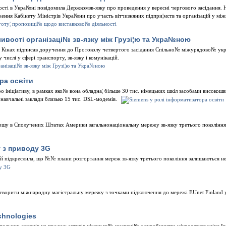
остi в Укра№нi повiдомила Держкомзв-язку про проведення у вереснi чергового засiдання. 
ження Кабiнету Мiнiстрiв Укра№ни про участь вiтчизняних пiдпри¦мств та органiзацiй у мi
востi органiзацi№ зв-язку мiж Грузi¦ю та Укра№ною
й Кiнах пiдписав доручення до Протоколу четвертого засiдання Спiльно№ мiжурядово№ ук
числi у сферi транспорту, зв-язку i комунiкацiй.
ра освiти
о iнiцiативу, в рамках яко№ вона обладна¦ бiльше 30 тис. нiмецьких шкiл засобами високо
навчальнi заклади близько 15 тис. DSL-модемiв.
першу в Сполучених Штатах Америки загальнонацiональну мережу зв-язку третього поколiння
у з приводу 3G
кiй пiдкреслила, що №№ плани розгортання мереж зв-язку третього поколiння залишаються н
створити мiжнародну магiстральну мережу з точками пiдключення до мережi EUnet Finland у
chnologies