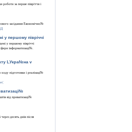
и роботи за перше пiврiччя i
ргового засiдання Економiчно№
i у першому пiврiччi
денi у першому пiврiччi
а сфери iнформатизацi№.
кту LУкра№на v
ходу пiдготовки i реалiзацi№
иватизацi№
штiв вiд приватизацi№
через десять днiв пiсля