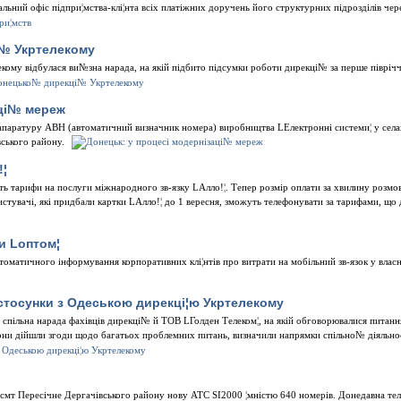
ьний офiс пiдпри¦мства-клi¦нта всiх платiжних доручень його структурних пiдроздiлiв чер
№ Укртелекому
кому вiдбулася ви№зна нарада, на якiй пiдбито пiдсумки роботи дирекцi№ за перше пiврiч
ацi№ мереж
 апаратуру АВН (автоматичний визначник номера) виробництва LЕлектроннi системи¦ у сел
ського району.
!¦
ить тарифи на послуги мiжнародного зв-язку LАлло!¦. Тепер розмiр оплати за хвилину розм
стувачi, якi придбали картки LАлло!¦ до 1 вересня, зможуть телефонувати за тарифами, що д
и Lоптом¦
оматичного iнформування корпоративних клi¦нтiв про витрати на мобiльний зв-язок у власн
стосунки з Одеською дирекцi¦ю Укртелекому
 спiльна нарада фахiвцiв дирекцi№ й ТОВ LГолден Телеком¦, на якiй обговорювалися питанн
ни дiйшли згоди щодо багатьох проблемних питань, визначили напрямки спiльно№ дiяльнос
 смт Пересiчне Дергачiвського району нову АТС SI2000 ¦мнiстю 640 номерiв. Донедавна те