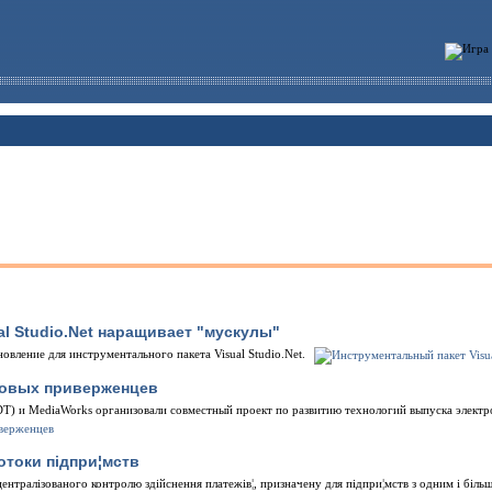
l Studio.Net наращивает "мускулы"
овление для инструментального пакета Visual Studio.Net.
новых приверженцев
DT) и MediaWorks организовали совместный проект по развитию технологий выпуска элект
отоки пiдпри¦мств
ентралiзованого контролю здiйснення платежiв¦, призначену для пiдпри¦мств з одним i бiльш