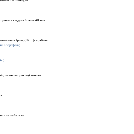
ineon Technologies.
 проект складуть бiльше 40 млн.
поколiння в Iрландi№. Ця кра№на
пiдписана наприкiнцi жовтня
я.
нность файлов на