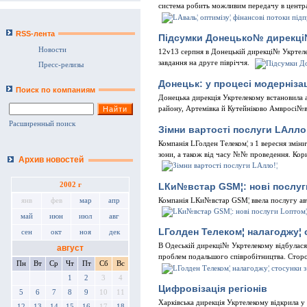
система робить можливим передачу в централ
RSS-лента
Пiдсумки Донецько№ дирекцi
Новости
12v13 серпня в Донецькiй дирекцi№ Укртеле
завдання на друге пiврiччя.
Пресс-релизы
Донецьк: у процесi модернiз
Поиск по компаниям
Донецька дирекцiя Укртелекому встановила
району, Артемiвка й Кутейнiково Амвросi№в
Расширенный поиск
Зiмни вартостi послуги LАлло
Компанiя LГолден Телеком¦ з 1 вересня змiн
зони, а також вiд часу №№ проведення. Кори
Архив новостей
LКи№встар GSM¦: новi послуг
2002 г
Компанiя LКи№встар GSM¦ ввела послугу авт
янв
фев
мар
апр
май
июн
июл
авг
LГолден Телеком¦ налагоджу¦ 
сен
окт
ноя
дек
В Одеськiй дирекцi№ Укртелекому вiдбулася
август
проблем подальшого спiвробiтництва. Сторо
Пн
Вт
Ср
Чт
Пт
Сб
Вс
1
2
3
4
Цифровiзацiя регiонiв
5
6
7
8
9
10
11
Харкiвська дирекцiя Укртелекому вiдкрила у
12
13
14
15
16
17
18