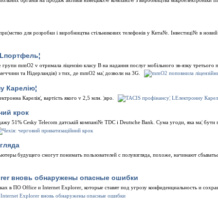
польних органiв на продаж активiв нiмецько№ компанi№ з виробництва мiкроелектронiки Inf
й
дпри¦мство для розробки i виробництва стiльникових телефонiв у Кита№. Iнвестицi№ в новий
 Lпортфель¦
№ групи mmO2 v отримала лiцензiю класу В на надання послуг мобiльного зв-язку третього 
еччини та Нiдерландiв) з тих, де mmO2 ма¦ дозволи на 3G.
у Карелiю¦
тронна Карелiя¦, вартiсть якого v 2,5 млн. ¦вро.
ний крок
ажу 51% Cesky Telecom датськiй компанi№ TDC i Deutsche Bank. Сума угоди, яка ма¦ бути 
згляда
ютеры будущего смогут понимать пользователей с полувзгляда, похоже, начинают сбыватьс
plorer вновь обнаружены опасные ошибки
х в ПО Office и Internet Explorer, которые ставят под угрозу конфиденциальность и сохра