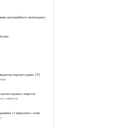
нання дистанцiйного монiторингу
kraine.
идкiстю передачi даних 155
зультати першого пiврiччя
iвняно з I кварталом i склав