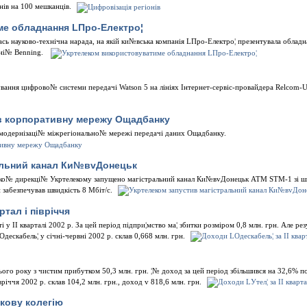
нiв на 100 мешканцiв.
ме обладнання LПро-Електро¦
ась науково-технiчна нарада, на якiй ки№вська компанiя LПро-Електро¦ презентувала облад
анi№ Benning.
вання цифрово№ системи передачi Watson 5 на лiнiях Iнтернет-сервiс-провайдера Relcom-U
в корпоративну мережу Ощадбанку
т модернiзацi№ мiжрегiонально№ мережi передачi даних Ощадбанку.
альний канал Ки№вvДонецьк
ько№ дирекцi№ Укртелекому запущено магiстральний канал Ки№вvДонецьк АТМ STM-1 зi шв
й забезпечував швидкiсть 8 Мбiт/с.
ртал i пiврiччя
 у II кварталi 2002 р. За цей перiод пiдпри¦мство ма¦ збитки розмiром 0,8 млн. грн. Але ре
ескабель¦ у сiчнi-червнi 2002 р. склав 0,668 млн. грн.
ього року з чистим прибутком 50,3 млн. грн. ¦№ доход за цей перiод збiльшився на 32,6% пор
рiччя 2002 р. склав 104,2 млн. грн., доход v 818,6 млн. грн.
кову колегiю