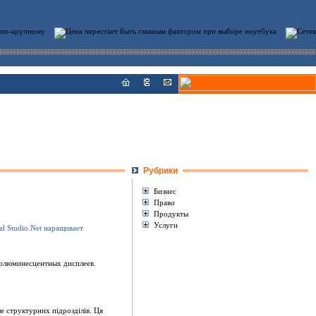
Рубрики
Бизнес
Право
Продукты
Услуги
ролюминесцентных дисплеев.
е структурних пiдроздiлiв. Ця