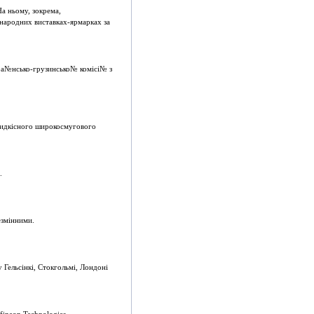
На ньому, зокрема,
жнародних виставках-ярмарках за
ра№нсько-грузинсько№ комiсi№ з
швидкiсного широкосмугового
.
езмiнними.
 Гельсiнкi, Стокгольмi, Лондонi