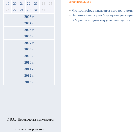
15 октября 2013 г
19
20
21
22
23
24
25
26
27
28
29
30
31
•
Mio Technology заключила договор с ком
•
Horizon – платформа браузерных расшире
2003 г
•
В Харькове открылся крупнейший датацен
2004 г
2005 г
2006 г
2007 г
2008 г
2009 г
2010 г
2011 г
2012 г
2013 г
© ICC. Перепечатка допускается
только с разрешения .