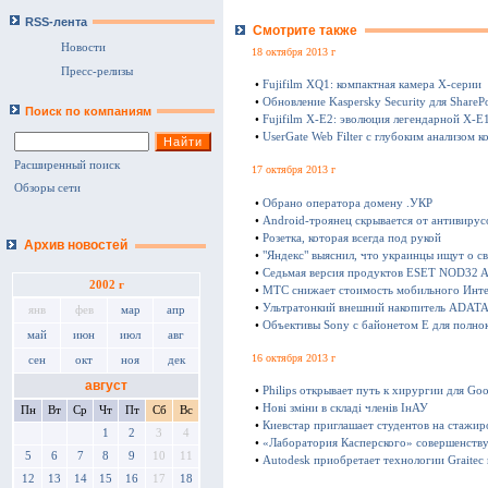
RSS-лента
Смотрите также
Новости
18 октября 2013 г
Пресс-релизы
•
Fujifilm XQ1: компактная камера Х-серии
•
Обновление Kaspersky Security для SharePo
Поиск по компаниям
•
Fujifilm X-E2: эволюция легендарной X-E
•
UserGate Web Filter с глубоким анализом к
Расширенный поиск
17 октября 2013 г
Обзоры сети
•
Обрано оператора домену .УКР
•
Android-троянец скрывается от антивирус
•
Розетка, которая всегда под рукой
Архив новостей
•
"Яндекс" выяснил, что украинцы ищут о с
•
Седьмая версия продуктов ESET NOD32 Ant
2002 г
•
МТС снижает стоимость мобильного Инте
•
Ультратонкий внешний накопитель ADATA 
янв
фев
мар
апр
•
Объективы Sony с байонетом E для полно
май
июн
июл
авг
16 октября 2013 г
сен
окт
ноя
дек
август
•
Philips открывает путь к хирургии для Goo
•
Нові зміни в складі членів ІнАУ
Пн
Вт
Ср
Чт
Пт
Сб
Вс
•
Киевстар приглашает студентов на стажир
1
2
3
4
•
«Лаборатория Касперского» совершенству
5
6
7
8
9
10
11
•
Autodesk приобретает технологии Graitec
12
13
14
15
16
17
18