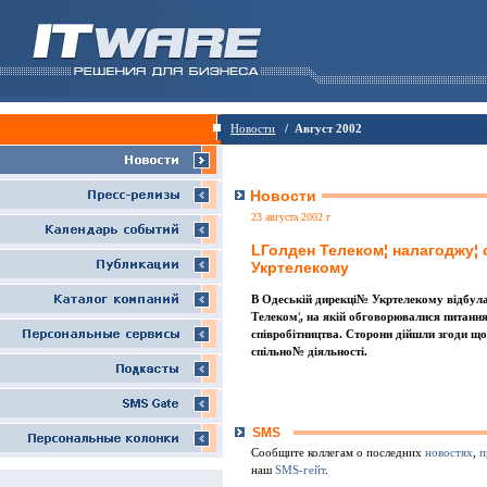
Новости
/ Август 2002
Новости
23 августа 2002 г
LГолден Телеком¦ налагоджу¦ 
Укртелекому
В Одеськiй дирекцi№ Укртелекому вiдбула
Телеком¦, на якiй обговорювалися питанн
спiвробiтництва. Сторони дiйшли згоди щ
спiльно№ дiяльностi.
SMS
Сообщите коллегам о последних
новостях
,
п
наш
SMS-гейт
.