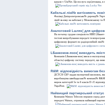
канали v UseNet. Ця послуга зорi¦нтована, в
Кабельнi лiнi№ витiсняють повi
Фахiвцi Днiпропетровсько№ дирекцi№ Укрте
лiнiй зв-язку на кабельнi у Межевському та 
Аналоговий Lшлях¦ для цифров
На початку грудня спецiалiсти НВП LКвант-
тестовi випробування передачi телепрогра
цифровому форматi по радiорелейнiй лiнi
LБанкомзв-язок¦ виводить якiст
Компанiя LБанкомзв-язок¦ ввела в експлуата
область) цифрову систему передачi, що вик
R&M: вiдповiднiсть вимогам бе
ДСТСЗI СБУ надав експертний висновок, як
виробництва швейцарсько№ компанi№ R&M дл
мереж категорiй 5е та 6 класiв D i Е вiдпов
Укра№нi.
Найвищий партнерський статус 
Компанiя Watson Telecom першою серед дис
передачi Watson, отримала найвищий партне