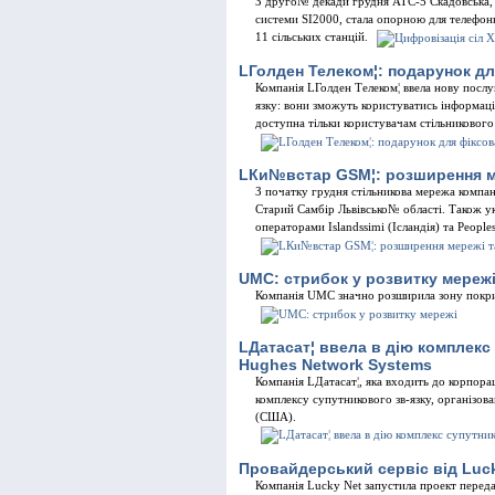
З друго№ декади грудня АТС-5 Скадовська
системи SI2000, стала опорною для телефон
11 сiльських станцiй.
LГолден Телеком¦: подарунок дл
Компанiя LГолден Телеком¦ ввела нову послу
язку: вони зможуть користуватись iнформац
доступна тiльки користувачам стiльникового
LКи№встар GSM¦: розширення ме
З початку грудня стiльникова мережа комп
Старий Самбiр Львiвсько№ областi. Також у
операторами Islandssimi (Iсландiя) та People
UMC: стрибок у розвитку мереж
Компанiя UMC значно розширила зону покр
LДатасат¦ ввела в дiю комплекс
Hughes Network Systems
Компанiя LДатасат¦, яка входить до корпора
комплексу супутникового зв-язку, органiзо
(США).
Провайдерський сервiс вiд Luc
Компанiя Lucky Net запустила проект переда