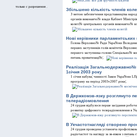
только с разрешения .
Збiльшено кiлькiсть членiв коле
З метою забезпечення представництва народ
органiв виконавчо№ влади Кабiнет Мiнiстрi
колегi№ центральних органiв виконавчо№ вла
Новi керiвники парламентських 
Голова Верховно№ Ради Укра№ни Володимир 
перших заступникiв голiв комiтетiв Верхов
першого заступника голови Спецiально№ к
питань приватизацi№¦.
Реалiзацiя Загальнодержавно№
1сiчня 2003 року
1 сiчня набува¦ чинностi Закон Укра№ни LП
програму на перiод 2003v2007 роки¦.
В Держкомзв-язку розглянуто п
телерадiомовлення
24 грудня вiдбулося перше засiдання робоч
розвитку цифрового телерадiомовлення в У
В Укчастотнаглядi створено про
24 грудня проведена установча профспiлко
радiочастот та нагляду за зв-язком з питан