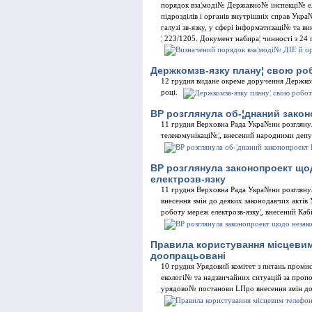
порядок вза¦модi№ Державно№ iнспекцi№ е
пiдроздiлiв i органiв внутрiшнiх справ Укр
галузi зв-язку, у сферi iнформатизацi№ та в
¦ 223/1205. Документ набира¦ чинностi з 24 
Держкомзв-язку плану¦ свою ро
12 грудня видане окреме доручення Держком
роцi.
ВР розглянула об-¦днаний зако
11 грудня Верховна Рада Укра№ни розгляну
телекомунiкацi№¦, внесений народними депу
ВР розглянула законопроект що
електрозв-язку
11 грудня Верховна Рада Укра№ни розгляну
внесення змiн до деяких законодавчих актi
роботу мереж електрозв-язку¦, внесений Ка
Правила користування мiсцевим
доопрацьованi
10 грудня Урядовий комiтет з питань проми
екологi№ та надзвичайних ситуацiй за пропо
урядово№ постанови LПро внесення змiн до 