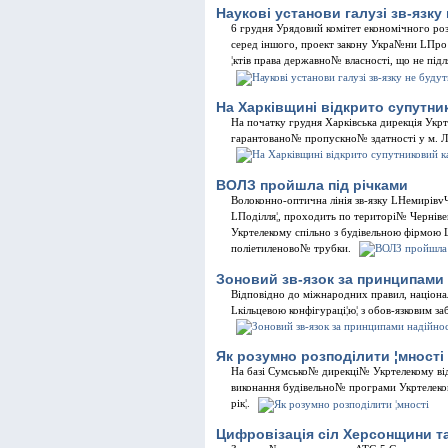
Науковi установи галузi зв-язку
6 грудня Урядовий комiтет економiчного роз
серед iншого, проект закону Укра№ни LПро
¦ктiв права державно№ власностi, що не пiд
На Харкiвщинi вiдкрито супутни
На початку грудня Харкiвська дирекцiя Укр
гарантовано№ пропускно№ здатностi у м. Л
ВОЛЗ пройшла пiд рiчками
Волоконно-оптична лiнiя зв-язку LНемирiвvЧ
LПодiлля¦, проходить по територi№ Чернiв
Укртелекому спiльно з будiвельною фiрмою 
полiетиленово№ трубки.
Зоновий зв-язок за принципами 
Вiдповiдно до мiжнародних правил, нацiонал
Lкiльцевою конфiгурацi¦ю¦ з обов-язковим за
Як розумно розподiлити ¦мностi
На базi Сумсько№ дирекцi№ Укртелекому вiд
виконання будiвельно№ програми Укртелекому
рiк¦.
Цифровiзацiя сiл Херсонщини т