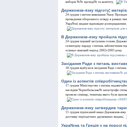
виборiв №№ президi№ та комiтету.
Держкомзв-язку пiдготу¦ матерi
24 грудня з метою виконання Указу Презид
проведення оборонного огляду в рамках iм
Укра№нi¦ видане вiдповiдне розпорядження 
В Держкомзв-язку пройшла пiдс
24 грудня перший заступник голови Держко
селекторну нараду з питань забезпечення пiд
осiнньо-зимовий перiод 2002v2003 року.
Засiдання Ради з питань вистав
18 грудня вiдбулося засiдання Ради з питан
Один iз аспектiв спiвробiтництв
17 грудня Мiнiстерство з питань надзвичайни
наслiдкiв Чорнобильсько№ катастрофи спi
провели семiнар, тематика якого була присв
Держкомзв-язку затвердив тари
11 грудня пiдписаний наказ Держкомзв-язку
доставку перiодичних друкованих видань¦.
Укра№на та Грецiя v на порозi п