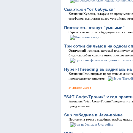
Смартфон "от бабушки"
Компания Kyocera, которую по праву можно
телефонов, выпустила новое устройство этог
Пистолеты станут "умными"
Стрелять из пистолета будущего сможет тол
Три сотни фильмов на одном оп
Оптический носитель, который планируют со
будет способен хранить около трехсот пол
Hyper-Threading высадилась на
Компания Intel впервые предоставила лице
производителю чипсетов.
24 декабря 2002 г
"S&T Софт-Троник" v год практ
Компания "S&T Софт-Троник" подвела итоги 
продуктивным.
Sun победила в Java-войне
Поставлена точка в судебных тяжбах между 