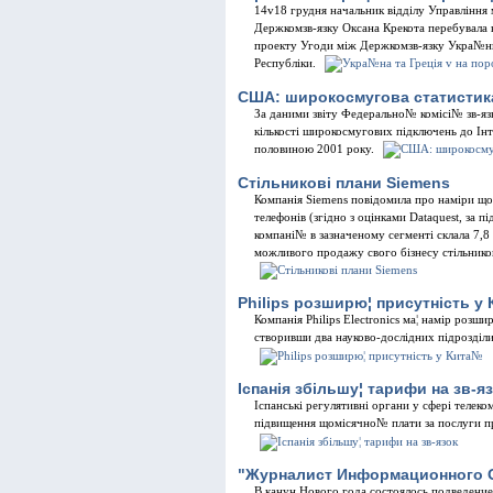
14v18 грудня начальник вiддiлу Управлiння 
Держкомзв-язку Оксана Крекота перебувала 
проекту Угоди мiж Держкомзв-язку Укра№ни
Республiки.
США: широкосмугова статистик
За даними звiту Федерально№ комiсi№ зв-я
кiлькостi широкосмугових пiдключень до Iнт
половиною 2001 року.
Стiльниковi плани Siemens
Компанiя Siemens повiдомила про намiри щ
телефонiв (згiдно з оцiнками Dataquest, за 
компанi№ в зазначеному сегментi склала 7,8
можливого продажу свого бiзнесу стiльнико
Philips розширю¦ присутнiсть у
Компанiя Philips Electronics ма¦ намiр роз
створивши два науково-дослiдних пiдроздiли
Iспанiя збiльшу¦ тарифи на зв-я
Iспанськi регулятивнi органи у сферi телек
пiдвищення щомiсячно№ плати за послуги пр
"Журналист Информационного О
В канун Нового года состоялось подведение