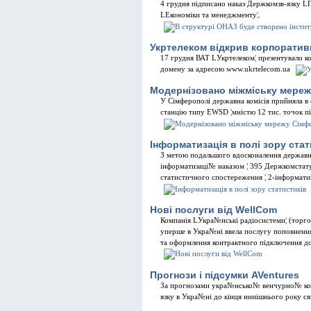
4 грудня пiдписано наказ Держкомзв-язку L
LЕкономiки та менеджменту¦.
Укртелеком вiдкрив корпоратив
17 грудня ВАТ LУкртелеком¦ презентувало к
домену за адресою www.ukrtelecom.ua
Модернiзовано мiжмiську мере
У Сiмферополi державна комiсiя прийняла в
станцiю типу EWSD ¦мнiстю 12 тис. точок п
Iнформатизацiя в полi зору стат
З метою подальшого вдосконалення державн
iнформатизацi№ наказом ¦ 395 Держкомста
статистичного спостереження ¦ 2-iнформати
Новi послуги вiд WellCom
Компанiя LУкра№нськi радiосистеми¦ (торго
уперше в Укра№нi ввела послугу поповнення 
та оформлення контрактного пiдключення до
Прогнози i пiдсумки AVentures
За прогнозами укра№нсько№ венчурно№ компа
язку в Укра№нi до кiнця нинiшнього року ся