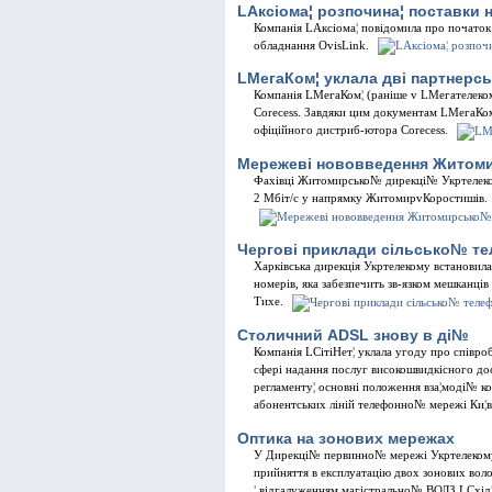
LАксiома¦ розпочина¦ поставки 
Компанiя LАксiома¦ повiдомила про почато
обладнання OvisLink.
LМегаКом¦ уклала двi партнерсь
Компанiя LМегаКом¦ (ранiше v LМегателеком¦
Corecess. Завдяки цим документам LМегаКом
офiцiйного дистриб-ютора Corecess.
Мережевi нововведення Житом
Фахiвцi Житомирсько№ дирекцi№ Укртелеком
2 Мбiт/с у напрямку ЖитомирvКоростишiв.
Черговi приклади сiльсько№ т
Харкiвська дирекцiя Укртелекому встановил
номерiв, яка забезпечить зв-язком мешканцiв
Тихе.
Столичний ADSL знову в дi№
Компанiя LСiтiНет¦ уклала угоду про спiвро
сферi надання послуг високошвидкiсного до
регламенту¦ основнi положення вза¦модi№ к
абонентських лiнiй телефонно№ мережi Ки¦в
Оптика на зонових мережах
У Дирекцi№ первинно№ мережi Укртелекому 
прийняття в експлуатацiю двох зонових воло
¦ вiдгалуженням магiстрально№ ВОЛЗ LСхiд¦