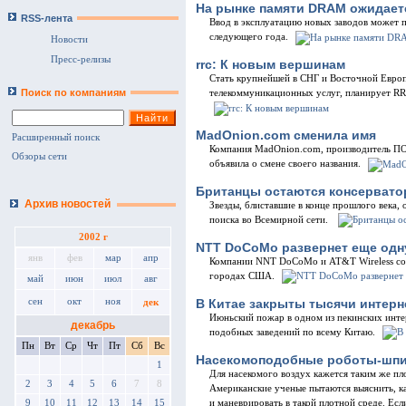
На рынке памяти DRAM ожидает
RSS-лента
Ввод в эксплуатацию новых заводов может 
следующего года.
Новости
Пресс-релизы
rrc: К новым вершинам
Cтать крупнейшей в СНГ и Восточной Европ
Поиск по компаниям
телекоммуникационных услуг, планирует RRC
MadOnion.com сменила имя
Расширенный поиск
Компания MadOnion.com, производитель ПО
Обзоры сети
объявила о смене своего названия.
Британцы остаются консервато
Архив новостей
Звезды, блиставшие в конце прошлого века
поиска во Всемирной сети.
2002 г
NTT DoCoMo развернет еще одн
янв
фев
мар
апр
Компании NNT DoCoMo и AT&T Wireless созд
городах США.
май
июн
июл
авг
В Китае закрыты тысячи интерн
сен
окт
ноя
дек
Июньский пожар в одном из пекинских инте
декабрь
подобных заведений по всему Китаю.
Пн
Вт
Ср
Чт
Пт
Сб
Вс
Насекомоподобные роботы-шпи
1
Для насекомого воздух кажется таким же пл
2
3
4
5
6
7
8
Американские ученые пытаются выяснить, как
и маневрировать в такой плотной среде. Есл
9
10
11
12
13
14
15