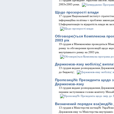
11 грудня Президент Укра№ни сво№м Указом
2003v2005 роки.
Щодо прозоростi влади
17 грудня Нацiональний iнститут стратегiч
iнформацiйна полiтика v проблеми законодав
LIнформатизацiя та вiдкритiсть влади як зас
Обговорю¦ться Комплексна прог
2003 рiк
19 грудня в Мiнекономiки проводиться Мiжв
ринку та обговорення пропозицiй щодо кор
внутрiшнього ринку на 2003 рiк.
Держкомзв-язку мобiлiзу¦ виплат
13 грудня видане розпорядження Держкомзв-
до бюджету¦.
Пропозицi№ Президента щодо змi
Держкомзв-язку
13 грудня видане розпорядження Держкомзв-я
першим заступником голови комiтету Миха
Визначений порядок вза¦модi№ Д
13 грудня в Мiнiстерствi юстицi№ Укра№ни з
Держкомзв-язку та Мiнiстерства внутрiшнi