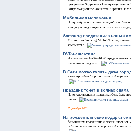
программы "Журналист Информационного О
"Информационное Общество Украины" и Ме
Мобильная меломания
На приобретение новых мелодий к мобильн
уходящем году потратили более миллиарда 
Samsung представила новый с
Устройство Samsung SPH-i330 представляет
компьютера.
DVD-нашествие
Исследователи In-Stat/RDM предсказывают 
ближайшем будущем.
В Сети можно купить даже горо
Калифорнийский провинциальный городок Бр
Праздник тонет в волнах спама
На рождественские праздники Сеть была п
писем.
25 декабря 2002 г
На рождественские подарки сет
В нынешнем праздничном сезоне интернет-м
собратьев, отмечают невероятный наплыв по