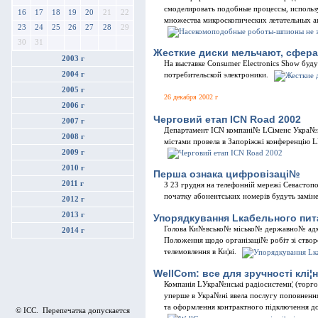
смоделировать подобные процессы, использ
16
17
18
19
20
21
22
множества микроскопических летательных а
23
24
25
26
27
28
29
30
31
Жесткие диски мельчают, сфера
2003 г
На выставке Consumer Electronics Show буд
2004 г
потребительской электроники.
2005 г
26 декабря 2002 г
2006 г
Черговий етап ICN Road 2002
2007 г
Департамент ICN компанi№ LСiменс Укра№н
2008 г
мiстами провела в Запорiжжi конференцiю LН
2009 г
2010 г
Перша ознака цифровiзацi№
2011 г
З 23 грудня на телефоннiй мережi Севастопо
початку абонентських номерiв будуть замiне
2012 г
2013 г
Упорядкування Lкабельного пит
Голова Ки№всько№ мiсько№ державно№ адм
2014 г
Положення щодо органiзацi№ робiт зi створ
телемовлення в Ки¦вi.
WellCom: все для зручностi клi¦н
Компанiя LУкра№нськi радiосистеми¦ (торго
уперше в Укра№нi ввела послугу поповнення 
та оформлення контрактного пiдключення до
© ICC. Перепечатка допускается