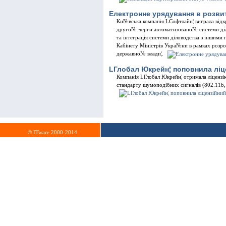
Електронне урядування в розви
Ки№вська компанiя LСофтлайн¦ виграла вiдк
друго№ черги автоматизовано№ системи дiл
та iнтеграцiя системи дiловодства з iншим
Кабiнету Мiнiстрiв Укра№ни в рамках розро
державно№ влади¦.
LГлобал Юкрейн¦ поповнила лiц
Компанiя LГлобал Юкрейн¦ отримала лiцензi
стандарту шумоподiбних сигналiв (802.11b, 
© ITware 2000-2014