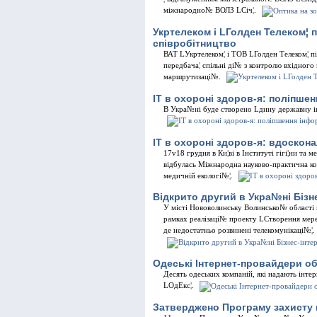
мiжнародно№ ВОЛЗ LСiч¦.
Укртелеком i LГолден Телеком¦
спiвробiтництво
ВАТ LУкртелеком¦ i ТОВ LГолден Телеком¦ п
передбача¦ спiльнi дi№ з контролю вхiдног
маршрутизацi№.
IТ в охоронi здоров-я: полiпш
В Укра№нi буде створено Lдину державну i
IТ в охоронi здоров-я: вдоскон
17v18 грудня в Ки¦вi в Iнститутi гiгi¦ни 
вiдбулась Мiжнародна науково-практична кон
медичнiй екологi№¦.
Вiдкрито другий в Укра№нi Бiзн
У мiстi Нововолинську Волинсько№ областi в
рамках реалiзацi№ проекту LСтворення мере
де недостатньо розвиненi телекомунiкацi№¦.
Одеськi Iнтернет-провайдери о
Десять одеських компанiй, якi надають iнт
LОдЕкс¦.
Затверджено Програму захисту 