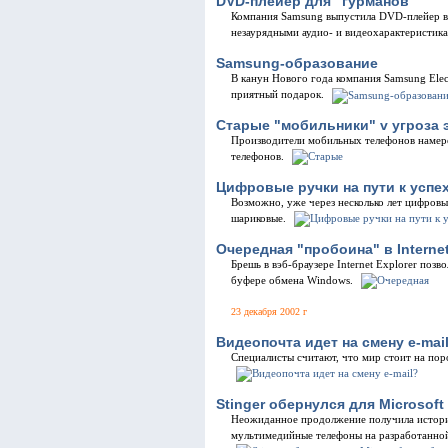
DVD-плейер для "гурманов"
Компания Samsung выпустила DVD-плейер в
незаурядными аудио- и видеохарактеристик
Samsung-образование
В канун Нового года компания Samsung Elec
приятный подарок.
Старые "мобильники" v угроза 
Производители мобильных телефонов намер
телефонов.
Цифровые ручки на пути к успе
Возможно, уже через несколько лет цифровы
шариковые.
Очередная "пробоина" в Internet
Брешь в вэб-браузере Internet Explorer поз
буфере обмена Windows.
23 декабря 2002 г
Видеопочта идет на смену e-mai
Специалисты считают, что мир стоит на пор
Stinger обернулся для Microsof
Неожиданное продолжение получила история
мультимедийные телефоны на разработанной