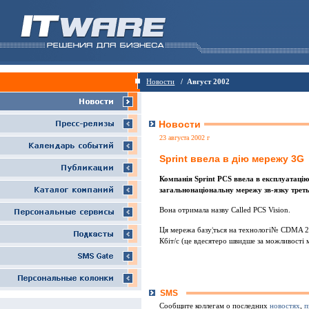
Новости
/ Август 2002
Новости
23 августа 2002 г
Sprint ввела в дiю мережу 3G
Компанiя Sprint PCS ввела в експлуатац
загальнонацiональну мережу зв-язку треть
Вона отримала назву Called PCS Vision.
Ця мережа базу¦ться на технологi№ CDMA 20
Кбiт/с (це вдесятеро швидше за можливостi 
SMS
Сообщите коллегам о последних
новостях
,
п