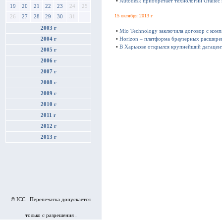
•
Autodesk приобретает технологии Graitec
19
20
21
22
23
24
25
15 октября 2013 г
26
27
28
29
30
31
2003 г
•
Mio Technology заключила договор с ком
•
Horizon – платформа браузерных расшире
2004 г
•
В Харькове открылся крупнейший датацен
2005 г
2006 г
2007 г
2008 г
2009 г
2010 г
2011 г
2012 г
2013 г
© ICC. Перепечатка допускается
только с разрешения .