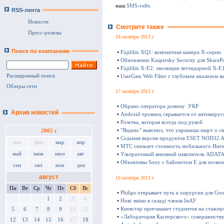
наш
SMS-гейт
.
RSS-лента
Новости
Смотрите также
Пресс-релизы
18 октября 2013 г
Поиск по компаниям
•
Fujifilm XQ1: компактная камера Х-серии
•
Обновление Kaspersky Security для SharePo
•
Fujifilm X-E2: эволюция легендарной X-E
Расширенный поиск
•
UserGate Web Filter с глубоким анализом к
Обзоры сети
17 октября 2013 г
•
Обрано оператора домену .УКР
Архив новостей
•
Android-троянец скрывается от антивирус
•
Розетка, которая всегда под рукой
•
"Яндекс" выяснил, что украинцы ищут о с
2002 г
•
Седьмая версия продуктов ESET NOD32 Ant
янв
фев
мар
апр
•
МТС снижает стоимость мобильного Инте
май
июн
июл
авг
•
Ультратонкий внешний накопитель ADATA 
•
Объективы Sony с байонетом E для полно
сен
окт
ноя
дек
август
16 октября 2013 г
Пн
Вт
Ср
Чт
Пт
Сб
Вс
•
Philips открывает путь к хирургии для Goo
1
2
3
4
•
Нові зміни в складі членів ІнАУ
•
Киевстар приглашает студентов на стажир
5
6
7
8
9
10
11
•
«Лаборатория Касперского» совершенству
12
13
14
15
16
17
18