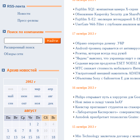
RSS-лента
•
Fujifilm XQ1: компактная камера Х-серии
Новости
•
Обновление Kaspersky Security для SharePo
•
Fujifilm X-E2: эволюция легендарной X-E
Пресс-релизы
•
UserGate Web Filter с глубоким анализом к
Поиск по компаниям
17 октября 2013 г
•
Обрано оператора домену .УКР
Расширенный поиск
•
Android-троянец скрывается от антивирус
•
Розетка, которая всегда под рукой
Обзоры сети
•
"Яндекс" выяснил, что украинцы ищут о с
•
Седьмая версия продуктов ESET NOD32 Ant
•
МТС снижает стоимость мобильного Инте
Архив новостей
•
Ультратонкий внешний накопитель ADATA 
•
Объективы Sony с байонетом E для полно
2002 г
16 октября 2013 г
янв
фев
мар
апр
май
июн
июл
авг
•
Philips открывает путь к хирургии для Goo
•
Нові зміни в складі членів ІнАУ
сен
окт
ноя
дек
•
Киевстар приглашает студентов на стажир
август
•
«Лаборатория Касперского» совершенству
•
Autodesk приобретает технологии Graitec
Пн
Вт
Ср
Чт
Пт
Сб
Вс
1
2
3
4
15 октября 2013 г
5
6
7
8
9
10
11
•
Mio Technology заключила договор с ком
12
13
14
15
16
17
18