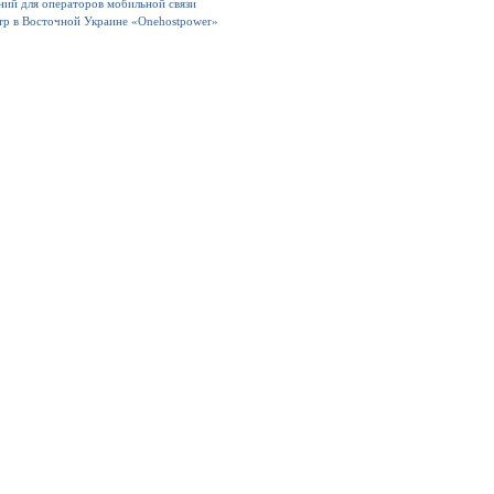
ний для операторов мобильной связи
тр в Восточной Украине «Onehostpower»