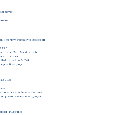
int Server
1
онтента
ов, используя очередную уязвимость
вадьбе
ivirus и ESET Smart Security
рнета в роуминге
Dash Drive Elite SE720
кадровой матрицы
gle Glass
овку
ет защиту для мобильных устройств
 по проектированию конструкций
панией «Навигатор»