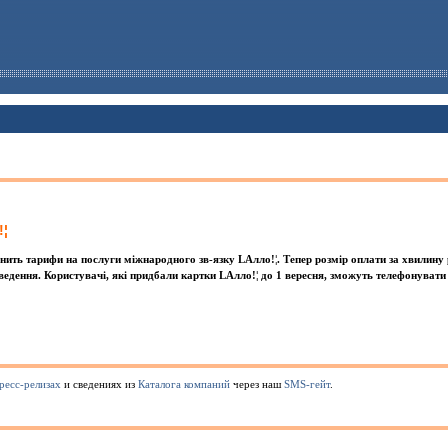
!¦
iнить тарифи на послуги мiжнародного зв-язку LАлло!¦. Тепер розмiр оплати за хвилину
дення. Користувачi, якi придбали картки LАлло!¦ до 1 вересня, зможуть телефонувати
ресс-релизах
и сведениях из
Каталога компаний
через наш
SMS-гейт
.