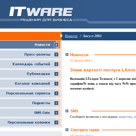
Новости
/ Август 2002
Новости
23 августа 2002 г
Зiмни вартостi послуги LАлло
Компанiя LГолден Телеком¦ з 1 вересня зм
тарифно№ зони, а також вiд часу №№ прове
момент купiвлi.
SMS
Сообщите коллегам о последних
новостях
,
п
Смотрите также
18 октября 2013 г