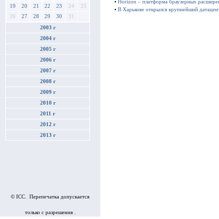
•
Horizon – платформа браузерных расшире
19
20
21
22
23
24
25
•
В Харькове открылся крупнейший датацен
26
27
28
29
30
31
2003 г
2004 г
2005 г
2006 г
2007 г
2008 г
2009 г
2010 г
2011 г
2012 г
2013 г
© ICC. Перепечатка допускается
только с разрешения .