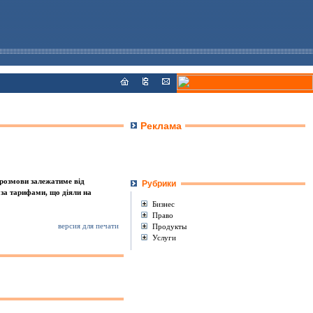
Реклама
 розмови залежатиме вiд
Рубрики
 за тарифами, що дiяли на
Бизнес
Право
версия для печати
Продукты
Услуги