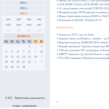
•
Линзы Carl Zeiss и Sony G Lens для объек
2011 г
•
DVR SPORT GOLD и DVR SPORT SILVER:
2012 г
•
LG представляет изогнутый CURVED OLED
•
Мощный резерв: МУК выводит на рынок д
2013 г
•
Новая серия коммутаторов S6000 от Dell 
янв
фев
мар
апр
•
Новая версия MySQL Workbench 6.0
май
июн
июл
авг
28 августа 2013 г
сен
окт
ноя
дек
•
Gamescom 2013: как это было
февраль
•
Храните книги на Dropbox, читайте – на 
Пн
Вт
Ср
Чт
Пт
Сб
Вс
•
Видеорегистратор КАРКАМ Q5N снимает 
•
Первый президент Украины открыл эру B
1
2
3
•
VMware упрощает ИТ-поддержку мобильн
4
5
6
7
8
9
10
•
ABBYY выиграла суд против Nuance о нар
11
12
13
14
15
16
17
•
TP-LINK открывает Южный региональный
18
19
20
21
22
23
24
25
26
27
28
© ICC. Перепечатка допускается
•
только с разрешения .