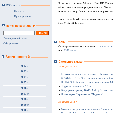
Более того, система Wireless Ultra HD Tran
RSS-лента
ей технологии для передачи данных. Это с
Новости
процессор смартфона и прочие аппаратные 
Пресс-релизы
Посетители MWC смогут самостоятельно опр
(зал 3) 25-28 февраля.
Поиск по компаниям
Расширенный поиск
SMS
Обзоры сети
Сообщите коллегам о последних
новостях
,
п
наш
SMS-гейт
.
Архив новостей
Смотрите также
2002 г
30 августа 2013 г
2003 г
•
Lenovo расширяет ассортимент бюджетны
2004 г
•
WEXLER.TAB 7200 – новое поколение бю
•
На IFA 2013 Samsung представит новые 
2005 г
•
Skype исполнилось 10 лет
2006 г
•
Видеорегистратор КАРКАМ QS3 Eco с ш
2007 г
•
Новая карта Украины на "Яндексе"
2008 г
29 августа 2013 г
2009 г
•
Foxconn выпускает новые серии блоков пи
2010 г