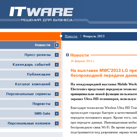
Новости
/ Февраль 2013
Новости
26 февраля 2013 г
На выставке MWC'2013 LG пре
беспроводной передачи данны
На международной выставке Mobile Worl
Electronics представит передовую технолог
принципиально новой функции пользовате
экранах Ultra-HD-телевизоров, используя
Благодаря технологии Wireless Ultra HD Tra
происходит гораздо быстрее и качественне
передачи потокового видео. Кроме того, он
при передаче данных. Инновационная мобил
беспроводную связь Wi-Fi. Во время перед
подстраивается под разрешение экрана теле